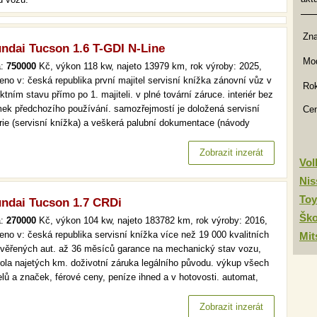
Zn
ndai Tucson 1.6 T-GDI N-Line
Mod
a:
750000
Kč, výkon 118 kw, najeto 13979 km, rok výroby: 2025,
eno v: česká republika první majitel servisní knížka zánovní vůz v
Rok
ktním stavu přímo po 1. majiteli. v plné tovární záruce. interiér bez
ek předchozího používání. samozřejmostí je doložená servisní
Ce
orie (servisní knížka) a veškerá palubní dokumentace (návody
).spolehlivý benzinový motor 1.6 t-gdi s výkonem 118kw a
matickou převodovkou, shimmering silver metalíza, 19" alu…
Zobrazit inzerát
Vo
Nis
Toy
ndai Tucson 1.7 CRDi
Šk
a:
270000
Kč, výkon 104 kw, najeto 183782 km, rok výroby: 2016,
eno v: česká republika servisní knížka více než 19 000 kvalitních
Mit
ověřených aut. až 36 měsíců garance na mechanický stav vozu,
rola najetých km. doživotní záruka legálního původu. výkup všech
lů a značek, férové ceny, peníze ihned a v hotovosti. automat,
, tempomat, park. senzory více než 19 000 kvalitních a
ěřených aut. až 36 měsíců garance na mechanický stav vozu,…
Zobrazit inzerát