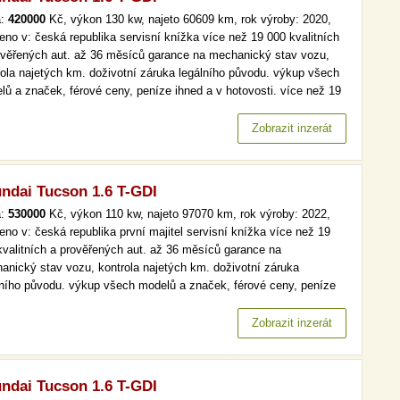
a:
420000
Kč, výkon 130 kw, najeto 60609 km, rok výroby: 2020,
eno v: česká republika servisní knížka více než 19 000 kvalitních
ověřených aut. až 36 měsíců garance na mechanický stav vozu,
rola najetých km. doživotní záruka legálního původu. výkup všech
lů a značek, férové ceny, peníze ihned a v hotovosti. více než 19
kvalitních a prověřených aut. až 36 měsíců garance na
anický stav vozu, kontrola najetých km. doživotní záruka…
Zobrazit inzerát
ndai Tucson 1.6 T-GDI
a:
530000
Kč, výkon 110 kw, najeto 97070 km, rok výroby: 2022,
eno v: česká republika první majitel servisní knížka více než 19
kvalitních a prověřených aut. až 36 měsíců garance na
anický stav vozu, kontrola najetých km. doživotní záruka
lního původu. výkup všech modelů a značek, férové ceny, peníze
d a v hotovosti. více než 19 000 kvalitních a prověřených aut. až
ěsíců garance na mechanický stav vozu, kontrola najetých km.…
Zobrazit inzerát
ndai Tucson 1.6 T-GDI