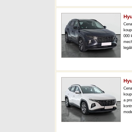
Hyu
Cen
koup
000 
mech
legá
ihne
36 m
Hyu
Cen
koup
a pr
kont
mode
000 
mech