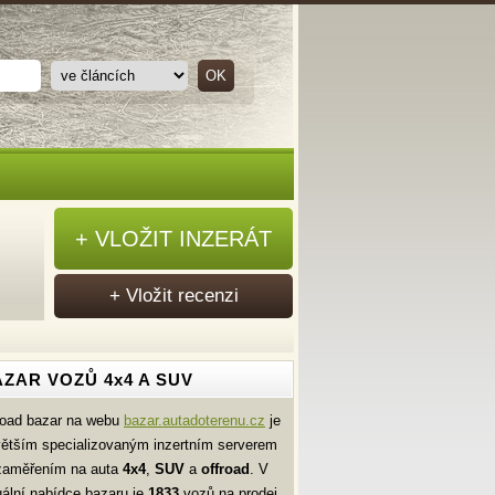
+ VLOŽIT INZERÁT
+ Vložit recenzi
ZAR VOZŮ 4x4 A SUV
road bazar na webu
bazar.autadoterenu.cz
je
větším specializovaným inzertním serverem
zaměřením na auta
4x4
,
SUV
a
offroad
. V
uální nabídce bazaru je
1833
vozů na prodej.