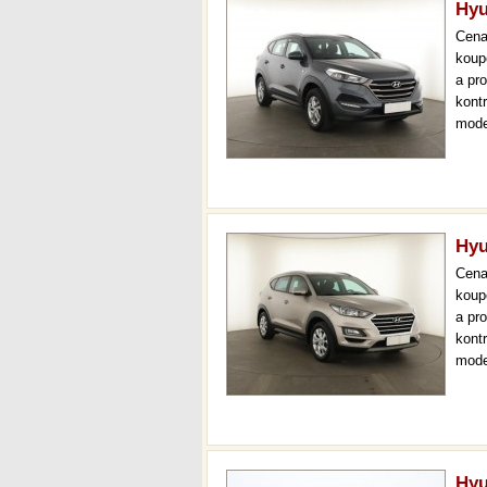
Hyu
Cen
koup
a pr
kont
mode
navi
měsí
Hyu
Cen
koup
a pr
kont
mode
čr,2.
36 m
Hyu