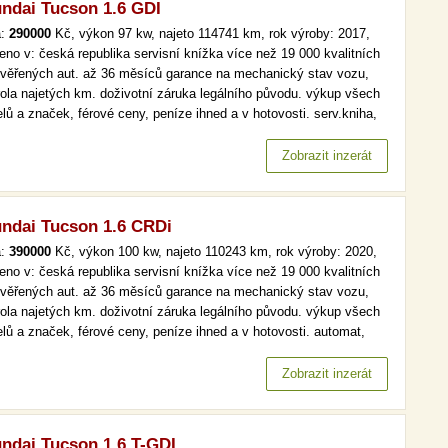
ndai Tucson 1.6 GDI
a:
290000
Kč, výkon 97 kw, najeto 114741 km, rok výroby: 2017,
eno v: česká republika servisní knížka více než 19 000 kvalitních
ověřených aut. až 36 měsíců garance na mechanický stav vozu,
rola najetých km. doživotní záruka legálního původu. výkup všech
lů a značek, férové ceny, peníze ihned a v hotovosti. serv.kniha,
, tempomat více než 19 000 kvalitních a prověřených aut. až 36
ců garance na mechanický stav vozu, kontrola najetých…
Zobrazit inzerát
ndai Tucson 1.6 CRDi
a:
390000
Kč, výkon 100 kw, najeto 110243 km, rok výroby: 2020,
eno v: česká republika servisní knížka více než 19 000 kvalitních
ověřených aut. až 36 měsíců garance na mechanický stav vozu,
rola najetých km. doživotní záruka legálního původu. výkup všech
lů a značek, férové ceny, peníze ihned a v hotovosti. automat,
maj, serv.kniha více než 19 000 kvalitních a prověřených aut. až
ěsíců garance na mechanický stav vozu, kontrola…
Zobrazit inzerát
ndai Tucson 1.6 T-GDI