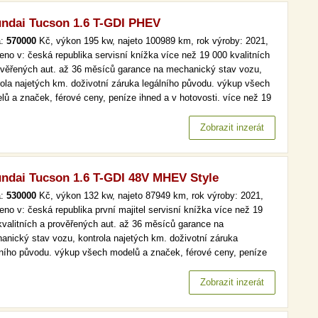
ndai Tucson 1.6 T-GDI PHEV
a:
570000
Kč, výkon 195 kw, najeto 100989 km, rok výroby: 2021,
eno v: česká republika servisní knížka více než 19 000 kvalitních
ověřených aut. až 36 měsíců garance na mechanický stav vozu,
rola najetých km. doživotní záruka legálního původu. výkup všech
lů a značek, férové ceny, peníze ihned a v hotovosti. více než 19
kvalitních a prověřených aut. až 36 měsíců garance na
anický stav vozu, kontrola najetých km. doživotní záruka…
Zobrazit inzerát
ndai Tucson 1.6 T-GDI 48V MHEV Style
a:
530000
Kč, výkon 132 kw, najeto 87949 km, rok výroby: 2021,
eno v: česká republika první majitel servisní knížka více než 19
kvalitních a prověřených aut. až 36 měsíců garance na
anický stav vozu, kontrola najetých km. doživotní záruka
lního původu. výkup všech modelů a značek, férové ceny, peníze
d a v hotovosti. více než 19 000 kvalitních a prověřených aut. až
ěsíců garance na mechanický stav vozu, kontrola najetých km.…
Zobrazit inzerát