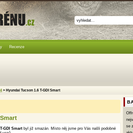
ky
Recenze
x4
> Hyundai Tucson 1.6 T-GDI Smart
BA
Off
 Smart
nej
se 
 T-GDI Smart
byl již smazán. Místo něj jsme pro Vás našli podobné
akt
d vozů.