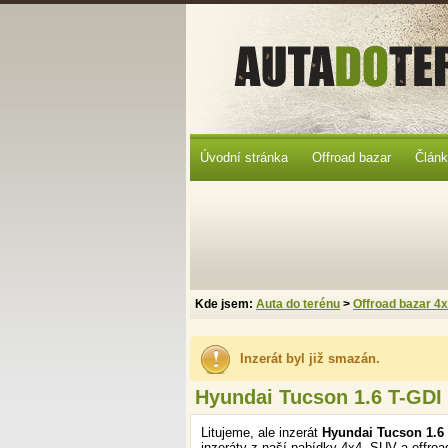
Úvodní stránka
Offroad bazar
Člán
Kde jsem:
Auta do terénu
>
Offroad bazar 4
Inzerát byl již smazán.
Hyundai Tucson 1.6 T-GDI
Litujeme, ale inzerát
Hyundai Tucson 1.6
inzeráty z naší nabídky 4x4, SUV a offroa