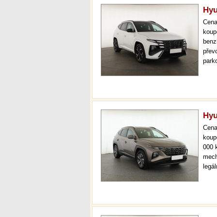
Hyu
Cen
koup
benz
převo
park
temp
udrž
Hyu
Cen
koup
000 
mech
legá
ihne
36 m