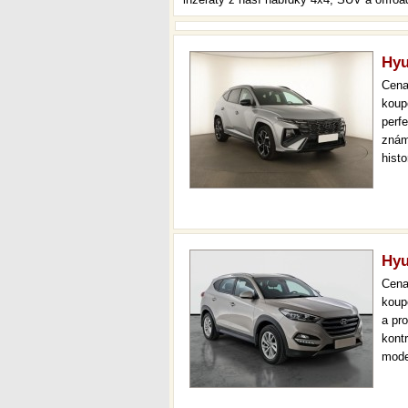
Hyu
Cen
koup
perfe
znám
hist
atd.
auto
Hyu
Cen
koup
a pr
kont
mode
navi
prov