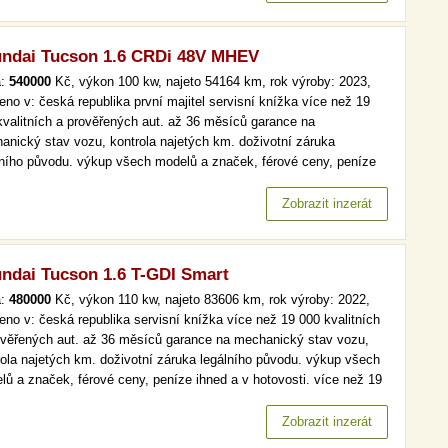
ndai Tucson 1.6 CRDi 48V MHEV
a:
540000
Kč, výkon 100 kw, najeto 54164 km, rok výroby: 2023,
eno v: česká republika první majitel servisní knížka více než 19
kvalitních a prověřených aut. až 36 měsíců garance na
anický stav vozu, kontrola najetých km. doživotní záruka
lního původu. výkup všech modelů a značek, férové ceny, peníze
d a v hotovosti. více než 19 000 kvalitních a prověřených aut. až
ěsíců garance na mechanický stav vozu, kontrola najetých km.…
Zobrazit inzerát
ndai Tucson 1.6 T-GDI Smart
a:
480000
Kč, výkon 110 kw, najeto 83606 km, rok výroby: 2022,
eno v: česká republika servisní knížka více než 19 000 kvalitních
ověřených aut. až 36 měsíců garance na mechanický stav vozu,
rola najetých km. doživotní záruka legálního původu. výkup všech
lů a značek, férové ceny, peníze ihned a v hotovosti. více než 19
kvalitních a prověřených aut. až 36 měsíců garance na
anický stav vozu, kontrola najetých km. doživotní záruka…
Zobrazit inzerát