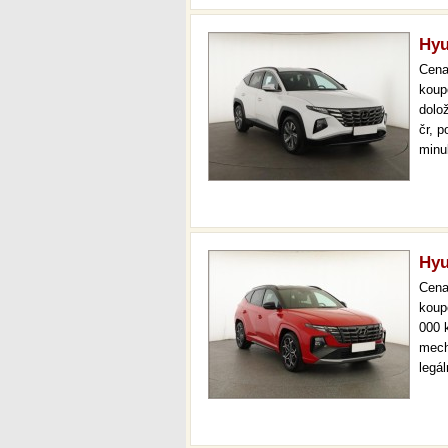
Hyu
Cen
koup
dolo
čr, p
minu
boha
svět
Hyu
Cen
koup
000 
mech
legá
ihne
36 m