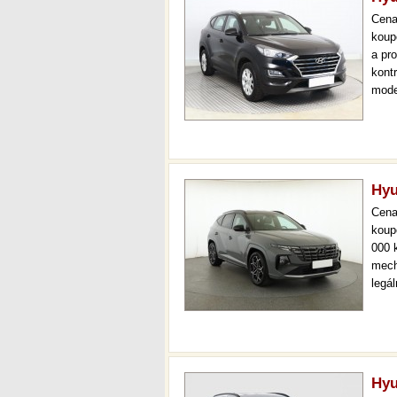
Cen
koup
a pr
kont
mode
000 
mech
Hyu
Cen
koup
000 
mech
legá
ihne
36 m
Hyu