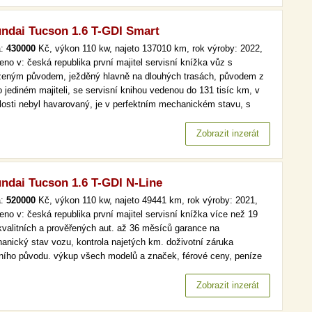
ndai Tucson 1.6 T-GDI Smart
a:
430000
Kč, výkon 110 kw, najeto 137010 km, rok výroby: 2022,
eno v: česká republika první majitel servisní knížka vůz s
ženým původem, ježděný hlavně na dlouhých trasách, původem z
o jediném majiteli, se servisní knihou vedenou do 131 tisíc km, v
losti nebyl havarovaný, je v perfektním mechanickém stavu, s
tou výbavou: vyhřívané sedačky, automatická klimatizace, hlavní
lomety s led technologií, parkovací kamera. více než 19 000…
Zobrazit inzerát
ndai Tucson 1.6 T-GDI N-Line
a:
520000
Kč, výkon 110 kw, najeto 49441 km, rok výroby: 2021,
eno v: česká republika první majitel servisní knížka více než 19
kvalitních a prověřených aut. až 36 měsíců garance na
anický stav vozu, kontrola najetých km. doživotní záruka
lního původu. výkup všech modelů a značek, férové ceny, peníze
d a v hotovosti. více než 19 000 kvalitních a prověřených aut. až
ěsíců garance na mechanický stav vozu, kontrola najetých km.…
Zobrazit inzerát