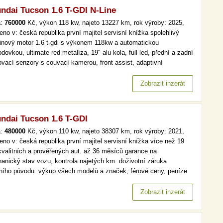
ndai Tucson 1.6 T-GDI N-Line
a:
760000
Kč, výkon 118 kw, najeto 13227 km, rok výroby: 2025,
eno v: česká republika první majitel servisní knížka spolehlivý
inový motor 1.6 t-gdi s výkonem 118kw a automatickou
dovkou, ultimate red metalíza, 19" alu kola, full led, přední a zadní
ovací senzory s couvací kamerou, front assist, adaptivní
omat, virtual cockpit,bezklíčové odemykání a startování, asistent
ení jízdy v jízdním pruhu, asistent mrtvého úhlu, vyhřívané…
Zobrazit inzerát
ndai Tucson 1.6 T-GDI
a:
480000
Kč, výkon 110 kw, najeto 38307 km, rok výroby: 2021,
eno v: česká republika první majitel servisní knížka více než 19
kvalitních a prověřených aut. až 36 měsíců garance na
anický stav vozu, kontrola najetých km. doživotní záruka
lního původu. výkup všech modelů a značek, férové ceny, peníze
d a v hotovosti. více než 19 000 kvalitních a prověřených aut. až
ěsíců garance na mechanický stav vozu, kontrola najetých km.…
Zobrazit inzerát