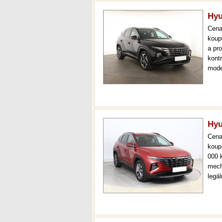
Hyu
Cen
koup
a pr
kont
mode
000 
mech
Hyu
Cen
koup
000 
mech
legá
ihne
36 m