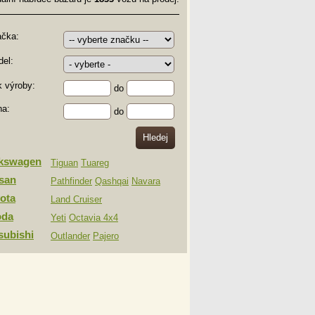
ačka:
el:
 výroby:
do
na:
do
lkswagen
Tiguan
Tuareg
san
Pathfinder
Qashqai
Navara
ota
Land Cruiser
oda
Yeti
Octavia 4x4
subishi
Outlander
Pajero