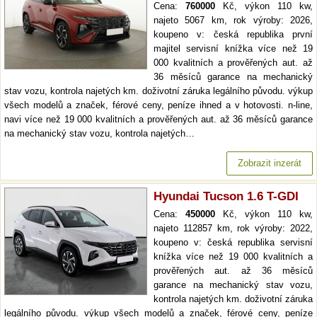
Cena:
760000
Kč, výkon 110 kw,
najeto 5067 km, rok výroby: 2026,
koupeno v: česká republika první
majitel servisní knížka více než 19
000 kvalitních a prověřených aut. až
36 měsíců garance na mechanický
stav vozu, kontrola najetých km. doživotní záruka legálního původu. výkup
všech modelů a značek, férové ceny, peníze ihned a v hotovosti. n-line,
navi více než 19 000 kvalitních a prověřených aut. až 36 měsíců garance
na mechanický stav vozu, kontrola najetých…
Zobrazit inzerát
Hyundai Tucson 1.6 T-GDI
Cena:
450000
Kč, výkon 110 kw,
najeto 112857 km, rok výroby: 2022,
koupeno v: česká republika servisní
knížka více než 19 000 kvalitních a
prověřených aut. až 36 měsíců
garance na mechanický stav vozu,
kontrola najetých km. doživotní záruka
legálního původu. výkup všech modelů a značek, férové ceny, peníze