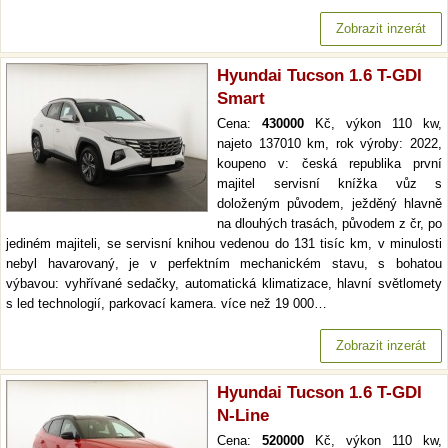
Zobrazit inzerát
Hyundai Tucson 1.6 T-GDI
Smart
Cena:
430000
Kč, výkon 110 kw,
najeto 137010 km, rok výroby: 2022,
koupeno v: česká republika první
majitel servisní knížka vůz s
doloženým původem, ježděný hlavně
na dlouhých trasách, původem z čr, po
jediném majiteli, se servisní knihou vedenou do 131 tisíc km, v minulosti
nebyl havarovaný, je v perfektním mechanickém stavu, s bohatou
výbavou: vyhřívané sedačky, automatická klimatizace, hlavní světlomety
s led technologií, parkovací kamera. více než 19 000…
Zobrazit inzerát
Hyundai Tucson 1.6 T-GDI
N-Line
Cena:
520000
Kč, výkon 110 kw,