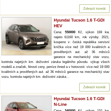
Zobrazit inzerát
Hyundai Tucson 1.6 T-GDI
HEV
Cena:
550000
Kč, výkon 169 kw,
najeto 61160 km, rok výroby: 2021,
koupeno v: česká republika servisní
knížka více než 19 000 kvalitních a
prověřených aut. až 36 měsíců
garance na mechanický stav vozu,
kontrola najetých km. doživotní záruka legálního původu. výkup všech
modelů a značek, férové ceny, peníze ihned a v hotovosti. více než 19 000
kvalitních a prověřených aut. až 36 měsíců garance na mechanický stav
vozu, kontrola najetých km. doživotní záruka…
Zobrazit inzerát
Hyundai Tucson 1.6 T-GDI
N-Line
Cena:
540000
Kč, výkon 110 kw,