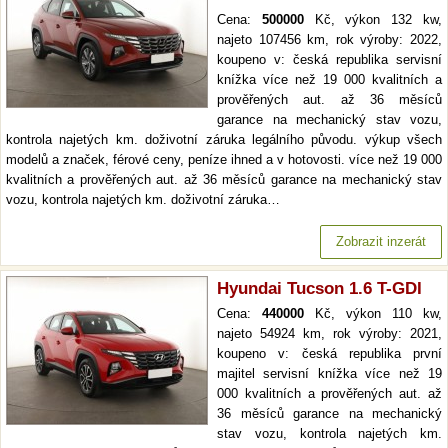
Cena:
500000
Kč, výkon 132 kw,
najeto 107456 km, rok výroby: 2022,
koupeno v: česká republika servisní
knížka více než 19 000 kvalitních a
prověřených aut. až 36 měsíců
garance na mechanický stav vozu,
kontrola najetých km. doživotní záruka legálního původu. výkup všech
modelů a značek, férové ceny, peníze ihned a v hotovosti. více než 19 000
kvalitních a prověřených aut. až 36 měsíců garance na mechanický stav
vozu, kontrola najetých km. doživotní záruka…
Zobrazit inzerát
Hyundai Tucson 1.6 T-GDI
Cena:
440000
Kč, výkon 110 kw,
najeto 54924 km, rok výroby: 2021,
koupeno v: česká republika první
majitel servisní knížka více než 19
000 kvalitních a prověřených aut. až
36 měsíců garance na mechanický
stav vozu, kontrola najetých km.