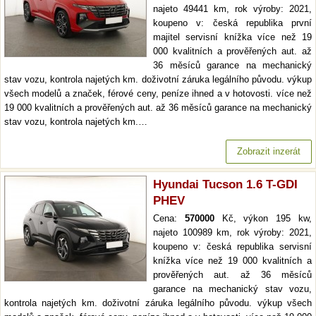
najeto 49441 km, rok výroby: 2021,
koupeno v: česká republika první
majitel servisní knížka více než 19
000 kvalitních a prověřených aut. až
36 měsíců garance na mechanický
stav vozu, kontrola najetých km. doživotní záruka legálního původu. výkup
všech modelů a značek, férové ceny, peníze ihned a v hotovosti. více než
19 000 kvalitních a prověřených aut. až 36 měsíců garance na mechanický
stav vozu, kontrola najetých km.…
Zobrazit inzerát
Hyundai Tucson 1.6 T-GDI
PHEV
Cena:
570000
Kč, výkon 195 kw,
najeto 100989 km, rok výroby: 2021,
koupeno v: česká republika servisní
knížka více než 19 000 kvalitních a
prověřených aut. až 36 měsíců
garance na mechanický stav vozu,
kontrola najetých km. doživotní záruka legálního původu. výkup všech