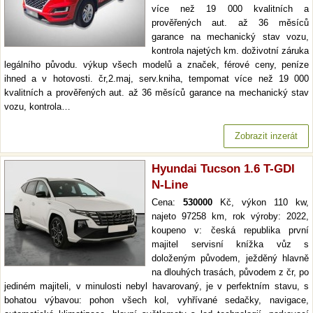
více než 19 000 kvalitních a
prověřených aut. až 36 měsíců
garance na mechanický stav vozu,
kontrola najetých km. doživotní záruka
legálního původu. výkup všech modelů a značek, férové ceny, peníze
ihned a v hotovosti. čr,2.maj, serv.kniha, tempomat více než 19 000
kvalitních a prověřených aut. až 36 měsíců garance na mechanický stav
vozu, kontrola…
Zobrazit inzerát
Hyundai Tucson 1.6 T-GDI
N-Line
Cena:
530000
Kč, výkon 110 kw,
najeto 97258 km, rok výroby: 2022,
koupeno v: česká republika první
majitel servisní knížka vůz s
doloženým původem, ježděný hlavně
na dlouhých trasách, původem z čr, po
jediném majiteli, v minulosti nebyl havarovaný, je v perfektním stavu, s
bohatou výbavou: pohon všech kol, vyhřívané sedačky, navigace,