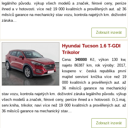
legálního původu. výkup všech modelů a značek, férové ceny, peníze
ihned a v hotovosti. více než 19 000 kvalitních a prověřených aut. až 36
měsíců garance na mechanický stav vozu, kontrola najetých km. doživotní
záruka…
Zobrazit inzerát
Hyundai Tucson 1.6 T-GDI
Trikolor
Cena:
340000
Kč, výkon 130 kw,
najeto 86387 km, rok výroby: 2017,
koupeno v: česká republika první
majitel servisní knížka více než 19
000 kvalitních a prověřených aut. až
36 měsíců garance na mechanický
stav vozu, kontrola najetých km. doživotní záruka legálního původu. výkup
všech modelů a značek, férové ceny, peníze ihned a v hotovosti. čr,1.maj,
serv.kniha, trikolor, navi více než 19 000 kvalitních a prověřených aut. až
36 měsíců garance na mechanický stav…
Zobrazit inzerát