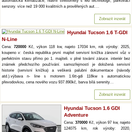
automatická klimatizace, hlavní světlomety s led technologií, parkovací
senzory. více než 19 000 kvalitních a prověřených aut.…
Zobrazit inzerát
Hyundai Tucson 1.6 T-GDI
N-Line
Cena:
720000
Kč, výkon 118 kw, najeto 17034 km, rok výroby: 2025,
koupeno v: česká republika první majitel servisní knížka zánovní vůz v
perfektním stavu přímo po 1. majiteli. v plné tovární záruce. interiér bez
známek předchozího používání. samozřejmostí je doložená servisní
historie (servisní knížka) a veškerá palubní dokumentace (návody
atd.).výbava n- line s motorem 1.6tt-gdi 118kw s automatickou
převodovkou, cena nového vozu 937.890kč, barva bílá serenity…
Zobrazit inzerát
Hyundai Tucson 1.6 GDI
Adventure
Cena:
370000
Kč, výkon 97 kw, najeto
124075 km, rok výroby: 2020,