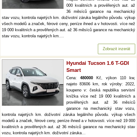
000 kvalitních a prověřených aut. až
36 měsíců garance na mechanický
stav vozu, kontrola najetých km. doživotní záruka legálního původu. výkup
všech modelů a značek, férové ceny, peníze ihned a v hotovosti. více než
19 000 kvalitních a prověřených aut. až 36 měsíců garance na mechanický
stav vozu, kontrola najetých km.…
Zobrazit inzerát
Hyundai Tucson 1.6 T-GDI
Smart
Cena:
480000
Kč, výkon 110 kw,
najeto 83606 km, rok výroby: 2022,
koupeno v: česká republika servisní
knížka více než 19 000 kvalitních a
prověřených aut. až 36 měsíců
garance na mechanický stav vozu,
kontrola najetých km. doživotní záruka legálního původu. výkup všech
modelů a značek, férové ceny, peníze ihned a v hotovosti. více než 19 000
kvalitních a prověřených aut. až 36 měsíců garance na mechanický stav
vozu, kontrola najetých km. doživotní záruka…