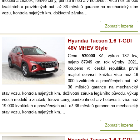
modelů a značek, férové ceny, peníze ihned a v hotovosti. více než 19 000
kvalitních a prověřených aut. až 36 měsíců garance na mechanický stav
vozu, kontrola najetých km. doživotní záruka…
Zobrazit inzerát
Hyundai Tucson 1.6 T-GDI
48V MHEV Style
Cena:
530000
Kč, výkon 132 kw,
najeto 87949 km, rok výroby: 2021,
koupeno v: česká republika první
majitel servisní knížka více než 19
000 kvalitních a prověřených aut. až
36 měsíců garance na mechanický
stav vozu, kontrola najetých km. doživotní záruka legálního původu. výkup
všech modelů a značek, férové ceny, peníze ihned a v hotovosti. více než
19 000 kvalitních a prověřených aut. až 36 měsíců garance na mechanický
stav vozu, kontrola najetých km.…
Zobrazit inzerát
Hyundai Tucson 1.6 T-GDI