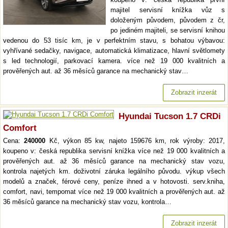
majitel servisní knížka vůz s
doloženým původem, původem z čr,
po jediném majiteli, se servisní knihou
vedenou do 53 tisíc km, je v perfektním stavu, s bohatou výbavou:
vyhřívané sedačky, navigace, automatická klimatizace, hlavní světlomety
s led technologií, parkovací kamera. více než 19 000 kvalitních a
prověřených aut. až 36 měsíců garance na mechanický stav…
Zobrazit inzerát
Hyundai Tucson 1.7 CRDi
Comfort
Cena:
240000
Kč, výkon 85 kw, najeto 159676 km, rok výroby: 2017,
koupeno v: česká republika servisní knížka více než 19 000 kvalitních a
prověřených aut. až 36 měsíců garance na mechanický stav vozu,
kontrola najetých km. doživotní záruka legálního původu. výkup všech
modelů a značek, férové ceny, peníze ihned a v hotovosti. serv.kniha,
comfort, navi, tempomat více než 19 000 kvalitních a prověřených aut. až
36 měsíců garance na mechanický stav vozu, kontrola…
Zobrazit inzerát