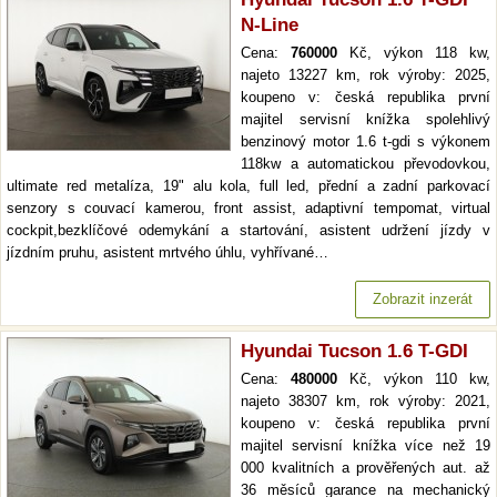
N-Line
Cena:
760000
Kč, výkon 118 kw,
najeto 13227 km, rok výroby: 2025,
koupeno v: česká republika první
majitel servisní knížka spolehlivý
benzinový motor 1.6 t-gdi s výkonem
118kw a automatickou převodovkou,
ultimate red metalíza, 19" alu kola, full led, přední a zadní parkovací
senzory s couvací kamerou, front assist, adaptivní tempomat, virtual
cockpit,bezklíčové odemykání a startování, asistent udržení jízdy v
jízdním pruhu, asistent mrtvého úhlu, vyhřívané…
Zobrazit inzerát
Hyundai Tucson 1.6 T-GDI
Cena:
480000
Kč, výkon 110 kw,
najeto 38307 km, rok výroby: 2021,
koupeno v: česká republika první
majitel servisní knížka více než 19
000 kvalitních a prověřených aut. až
36 měsíců garance na mechanický