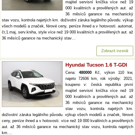
majitel servisní knížka více než 19
000 kvalitních a prověřených aut. až
36 měsíců garance na mechanický
stav vozu, kontrola najetých km. doživotní záruka legálního původu. výkup
všech modelů a značek, férové ceny, peníze ihned a v hotovosti. automat,
čr,1.maj, serv.kniha, style více než 19 000 kvalitních a prověřených aut. až
36 měsíců garance na mechanický stav…
Zobrazit inzerát
Hyundai Tucson 1.6 T-GDI
Cena:
480000
Kč, výkon 110 kw,
najeto 72606 km, rok výroby: 2021,
koupeno v: česká republika první
majitel servisní knížka více než 19
000 kvalitních a prověřených aut. až
36 měsíců garance na mechanický
stav vozu, kontrola najetých km.
doživotní záruka legálního původu. výkup všech modelů a značek, férové
ceny, peníze ihned a v hotovosti. více než 19 000 kvalitních a prověřených
aut. až 36 měsíců garance na mechanický stav vozu, kontrola najetých
km.…