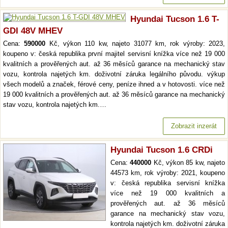
Hyundai Tucson 1.6 T-
GDI 48V MHEV
Cena:
590000
Kč, výkon 110 kw, najeto 31077 km, rok výroby: 2023,
koupeno v: česká republika první majitel servisní knížka více než 19 000
kvalitních a prověřených aut. až 36 měsíců garance na mechanický stav
vozu, kontrola najetých km. doživotní záruka legálního původu. výkup
všech modelů a značek, férové ceny, peníze ihned a v hotovosti. více než
19 000 kvalitních a prověřených aut. až 36 měsíců garance na mechanický
stav vozu, kontrola najetých km.…
Zobrazit inzerát
Hyundai Tucson 1.6 CRDi
Cena:
440000
Kč, výkon 85 kw, najeto
44573 km, rok výroby: 2021, koupeno
v: česká republika servisní knížka
více než 19 000 kvalitních a
prověřených aut. až 36 měsíců
garance na mechanický stav vozu,
kontrola najetých km. doživotní záruka