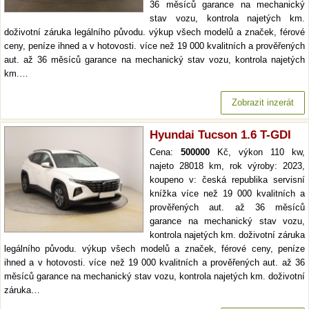
36 měsíců garance na mechanický
stav vozu, kontrola najetých km.
doživotní záruka legálního původu. výkup všech modelů a značek, férové
ceny, peníze ihned a v hotovosti. více než 19 000 kvalitních a prověřených
aut. až 36 měsíců garance na mechanický stav vozu, kontrola najetých
km.…
Zobrazit inzerát
Hyundai Tucson 1.6 T-GDI
Cena:
500000
Kč, výkon 110 kw,
najeto 28018 km, rok výroby: 2023,
koupeno v: česká republika servisní
knížka více než 19 000 kvalitních a
prověřených aut. až 36 měsíců
garance na mechanický stav vozu,
kontrola najetých km. doživotní záruka
legálního původu. výkup všech modelů a značek, férové ceny, peníze
ihned a v hotovosti. více než 19 000 kvalitních a prověřených aut. až 36
měsíců garance na mechanický stav vozu, kontrola najetých km. doživotní
záruka…