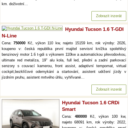
km. doživotní…
Zobrazit inzerát
Hyundai Tucson 1.6 T-GDI
N-Line
Cena:
750000
Kč, výkon 110 kw, najeto 15159 km, rok výroby: 2026,
koupeno v: česká republika první majitel servisní knížka spolehlivý
benzinový motor 1.6 t-gdi s výkonem 110kw a automatickou převodovkou,
ultimate red metalíza, 19" alu kola, full led, přední a zadní parkovací
senzory s couvací kamerou, front assist, adaptivní tempomat, virtual
cockpit,bezklíčové odemykání a startování, asistent udržení jízdy v
jízdním pruhu, asistent mrtvého úhlu, vyhřívané…
Zobrazit inzerát
Hyundai Tucson 1.6 CRDi
Smart
Cena:
480000
Kč, výkon 100 kw,
najeto 68091 km, rok výroby: 2022,
koupeno v: česká republika první