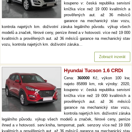
koupeno v: česká republika servisní
knížka více než 19 000 kvalitních a
prověřených aut. až 36 měsíců
garance na mechanický stav vozu,
kontrola najetých km. doživotní záruka legálního původu. výkup všech
modelů a značek, férové ceny, peníze ihned a v hotovosti. více než 19 000
kvalitních a prověřených aut. až 36 měsíců garance na mechanický stav
vozu, kontrola najetých km. doživotní záruka…
Zobrazit inzerát
Hyundai Tucson 1.6 CRDi
Cena:
360000
Kč, výkon 100 kw,
najeto 85899 km, rok výroby: 2020,
koupeno v: česká republika servisní
knížka více než 19 000 kvalitních a
prověřených aut. až 36 měsíců
garance na mechanický stav vozu,
kontrola najetých km. doživotní záruka
legálního původu. výkup všech modelů a značek, férové ceny, peníze
ihned a v hotovosti. serv.kniha, tempomat, park. senzory více než 19 000
kvalitních a prověřených aut. až 36 měsíců garance na mechanický stav