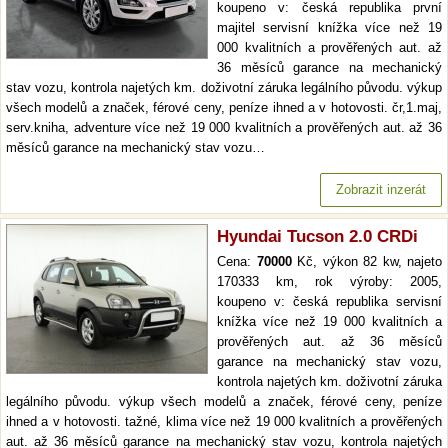
koupeno v: česká republika první
majitel servisní knížka více než 19
000 kvalitních a prověřených aut. až
36 měsíců garance na mechanický
stav vozu, kontrola najetých km. doživotní záruka legálního původu. výkup
všech modelů a značek, férové ceny, peníze ihned a v hotovosti. čr,1.maj,
serv.kniha, adventure více než 19 000 kvalitních a prověřených aut. až 36
měsíců garance na mechanický stav vozu…
Zobrazit inzerát
Hyundai Tucson 2.0 CRDi
Cena:
70000
Kč, výkon 82 kw, najeto
170333 km, rok výroby: 2005,
koupeno v: česká republika servisní
knížka více než 19 000 kvalitních a
prověřených aut. až 36 měsíců
garance na mechanický stav vozu,
kontrola najetých km. doživotní záruka
legálního původu. výkup všech modelů a značek, férové ceny, peníze
ihned a v hotovosti. tažné, klima více než 19 000 kvalitních a prověřených
aut. až 36 měsíců garance na mechanický stav vozu, kontrola najetých