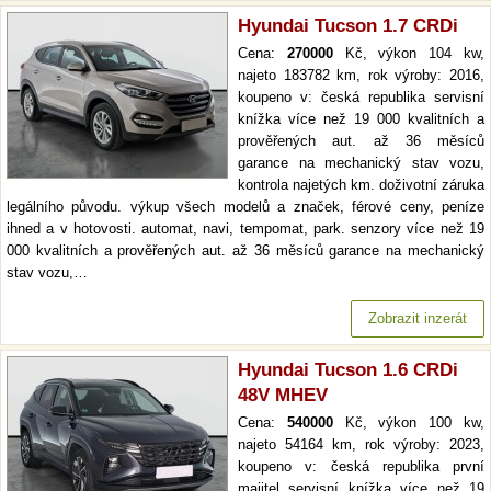
Hyundai Tucson 1.7 CRDi
Cena:
270000
Kč, výkon 104 kw,
najeto 183782 km, rok výroby: 2016,
koupeno v: česká republika servisní
knížka více než 19 000 kvalitních a
prověřených aut. až 36 měsíců
garance na mechanický stav vozu,
kontrola najetých km. doživotní záruka
legálního původu. výkup všech modelů a značek, férové ceny, peníze
ihned a v hotovosti. automat, navi, tempomat, park. senzory více než 19
000 kvalitních a prověřených aut. až 36 měsíců garance na mechanický
stav vozu,…
Zobrazit inzerát
Hyundai Tucson 1.6 CRDi
48V MHEV
Cena:
540000
Kč, výkon 100 kw,
najeto 54164 km, rok výroby: 2023,
koupeno v: česká republika první
majitel servisní knížka více než 19