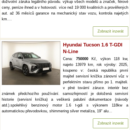
doživotní záruka legálního původu. výkup všech modelů a značek, férové
ceny, peníze ihned a v hotovosti. více než 19 000 kvalitních a prověřených
aut. až 36 měsíců garance na mechanický stav vozu, kontrola najetých
km.…
Zobrazit inzerát
Hyundai Tucson 1.6 T-GDI
N-Line
Cena:
750000
Kč, výkon 118 kw,
najeto 13979 km, rok výroby: 2025,
koupeno v: česká republika první
majitel servisní knížka zánovní vůz v
perfektním stavu přímo po 1. majiteli.
v plné tovární záruce. interiér bez
známek předchozího používání. samozřejmostí je doložená servisní
historie (servisní knížka) a veškerá palubní dokumentace (návody
atd.).spolehlivý benzinový motor 1.6 t-gdi s výkonem 118kw a
automatickou převodovkou, shimmering silver metalíza, 19" alu…
Zobrazit inzerát