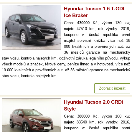
Hyundai Tucson 1.6 T-GDI
Ice Braker
Cena:
430000
Kč, výkon 130 kw,
najeto 47510 km, rok výroby: 2019,
koupeno v: česká republika první
majitel servisní knížka více než 19
000 kvalitních a prověřených aut. až
36 měsíců garance na mechanický
stav vozu, kontrola najetých km. doživotní záruka legálního původu. výkup
všech modelů a značek, férové ceny, peníze ihned a v hotovosti. více než
19 000 kvalitních a prověřených aut. až 36 měsíců garance na mechanický
stav vozu, kontrola najetých km.…
Zobrazit inzerát
Hyundai Tucson 2.0 CRDi
Style
Cena:
380000
Kč, výkon 100 kw,
najeto 83540 km, rok výroby: 2016,
koupeno v: česká republika první