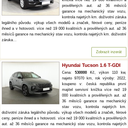
prověřených aut. až 36 měsíců
garance na mechanický stav vozu,
kontrola najetých km. doživotní záruka
legálního původu. výkup všech modelů a značek, férové ceny, peníze
ihned a v hotovosti. více než 19 000 kvalitních a prověřených aut. až 36
měsíců garance na mechanický stav vozu, kontrola najetých km. doživotní
záruka…
Zobrazit inzerát
Hyundai Tucson 1.6 T-GDI
Cena:
530000
Kč, výkon 110 kw,
najeto 97070 km, rok výroby: 2022,
koupeno v: česká republika první
majitel servisní knížka více než 19
000 kvalitních a prověřených aut. až
36 měsíců garance na mechanický
stav vozu, kontrola najetých km.
doživotní záruka legálního původu. výkup všech modelů a značek, férové
ceny, peníze ihned a v hotovosti. více než 19 000 kvalitních a prověřených
aut. až 36 měsíců garance na mechanický stav vozu, kontrola najetých