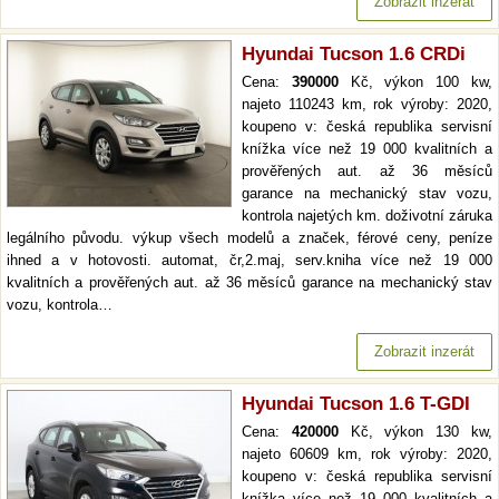
Zobrazit inzerát
Hyundai Tucson 1.6 CRDi
Cena:
390000
Kč, výkon 100 kw,
najeto 110243 km, rok výroby: 2020,
koupeno v: česká republika servisní
knížka více než 19 000 kvalitních a
prověřených aut. až 36 měsíců
garance na mechanický stav vozu,
kontrola najetých km. doživotní záruka
legálního původu. výkup všech modelů a značek, férové ceny, peníze
ihned a v hotovosti. automat, čr,2.maj, serv.kniha více než 19 000
kvalitních a prověřených aut. až 36 měsíců garance na mechanický stav
vozu, kontrola…
Zobrazit inzerát
Hyundai Tucson 1.6 T-GDI
Cena:
420000
Kč, výkon 130 kw,
najeto 60609 km, rok výroby: 2020,
koupeno v: česká republika servisní
knížka více než 19 000 kvalitních a