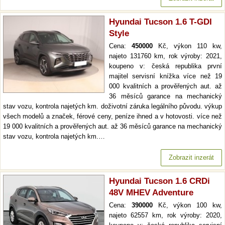
Hyundai Tucson 1.6 T-GDI
Style
Cena:
450000
Kč, výkon 110 kw,
najeto 131760 km, rok výroby: 2021,
koupeno v: česká republika první
majitel servisní knížka více než 19
000 kvalitních a prověřených aut. až
36 měsíců garance na mechanický
stav vozu, kontrola najetých km. doživotní záruka legálního původu. výkup
všech modelů a značek, férové ceny, peníze ihned a v hotovosti. více než
19 000 kvalitních a prověřených aut. až 36 měsíců garance na mechanický
stav vozu, kontrola najetých km.…
Zobrazit inzerát
Hyundai Tucson 1.6 CRDi
48V MHEV Adventure
Cena:
390000
Kč, výkon 100 kw,
najeto 62557 km, rok výroby: 2020,