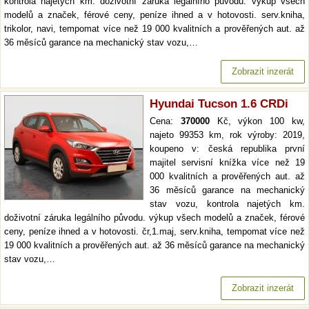
kontrola najetých km. doživotní záruka legálního původu. výkup všech
modelů a značek, férové ceny, peníze ihned a v hotovosti. serv.kniha,
trikolor, navi, tempomat více než 19 000 kvalitních a prověřených aut. až
36 měsíců garance na mechanický stav vozu,…
Zobrazit inzerát
Hyundai Tucson 1.6 CRDi
Cena:
370000
Kč, výkon 100 kw,
najeto 99353 km, rok výroby: 2019,
koupeno v: česká republika první
majitel servisní knížka více než 19
000 kvalitních a prověřených aut. až
36 měsíců garance na mechanický
stav vozu, kontrola najetých km.
doživotní záruka legálního původu. výkup všech modelů a značek, férové
ceny, peníze ihned a v hotovosti. čr,1.maj, serv.kniha, tempomat více než
19 000 kvalitních a prověřených aut. až 36 měsíců garance na mechanický
stav vozu,…
Zobrazit inzerát