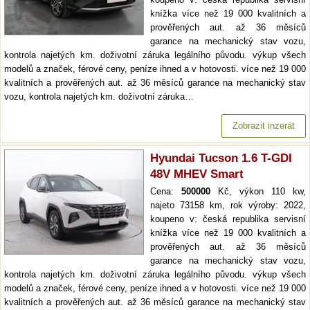
knížka více než 19 000 kvalitních a
prověřených aut. až 36 měsíců
garance na mechanický stav vozu,
kontrola najetých km. doživotní záruka legálního původu. výkup všech
modelů a značek, férové ceny, peníze ihned a v hotovosti. více než 19 000
kvalitních a prověřených aut. až 36 měsíců garance na mechanický stav
vozu, kontrola najetých km. doživotní záruka…
Zobrazit inzerát
Hyundai Tucson 1.6 T-GDI
48V MHEV Smart
Cena:
500000
Kč, výkon 110 kw,
najeto 73158 km, rok výroby: 2022,
koupeno v: česká republika servisní
knížka více než 19 000 kvalitních a
prověřených aut. až 36 měsíců
garance na mechanický stav vozu,
kontrola najetých km. doživotní záruka legálního původu. výkup všech
modelů a značek, férové ceny, peníze ihned a v hotovosti. více než 19 000
kvalitních a prověřených aut. až 36 měsíců garance na mechanický stav