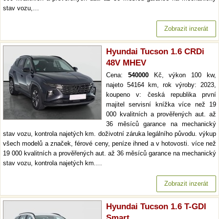
stav vozu,…
Zobrazit inzerát
Hyundai Tucson 1.6 CRDi
48V MHEV
Cena:
540000
Kč, výkon 100 kw,
najeto 54164 km, rok výroby: 2023,
koupeno v: česká republika první
majitel servisní knížka více než 19
000 kvalitních a prověřených aut. až
36 měsíců garance na mechanický
stav vozu, kontrola najetých km. doživotní záruka legálního původu. výkup
všech modelů a značek, férové ceny, peníze ihned a v hotovosti. více než
19 000 kvalitních a prověřených aut. až 36 měsíců garance na mechanický
stav vozu, kontrola najetých km.…
Zobrazit inzerát
Hyundai Tucson 1.6 T-GDI
Smart