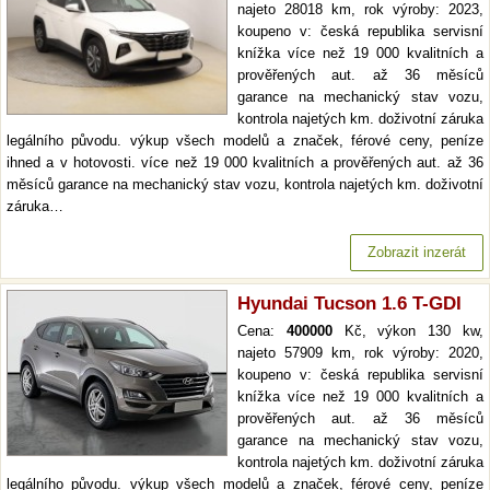
najeto 28018 km, rok výroby: 2023,
koupeno v: česká republika servisní
knížka více než 19 000 kvalitních a
prověřených aut. až 36 měsíců
garance na mechanický stav vozu,
kontrola najetých km. doživotní záruka
legálního původu. výkup všech modelů a značek, férové ceny, peníze
ihned a v hotovosti. více než 19 000 kvalitních a prověřených aut. až 36
měsíců garance na mechanický stav vozu, kontrola najetých km. doživotní
záruka…
Zobrazit inzerát
Hyundai Tucson 1.6 T-GDI
Cena:
400000
Kč, výkon 130 kw,
najeto 57909 km, rok výroby: 2020,
koupeno v: česká republika servisní
knížka více než 19 000 kvalitních a
prověřených aut. až 36 měsíců
garance na mechanický stav vozu,
kontrola najetých km. doživotní záruka
legálního původu. výkup všech modelů a značek, férové ceny, peníze