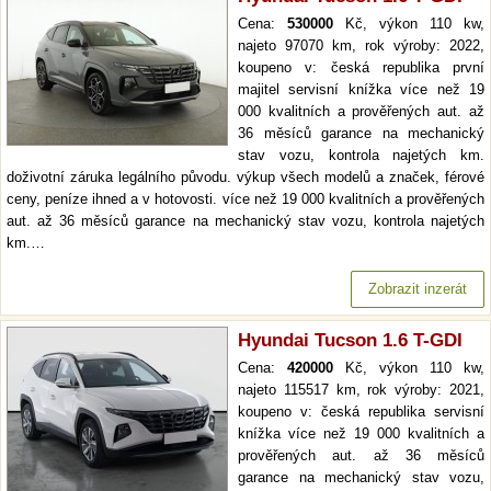
Cena:
530000
Kč, výkon 110 kw,
najeto 97070 km, rok výroby: 2022,
koupeno v: česká republika první
majitel servisní knížka více než 19
000 kvalitních a prověřených aut. až
36 měsíců garance na mechanický
stav vozu, kontrola najetých km.
doživotní záruka legálního původu. výkup všech modelů a značek, férové
ceny, peníze ihned a v hotovosti. více než 19 000 kvalitních a prověřených
aut. až 36 měsíců garance na mechanický stav vozu, kontrola najetých
km.…
Zobrazit inzerát
Hyundai Tucson 1.6 T-GDI
Cena:
420000
Kč, výkon 110 kw,
najeto 115517 km, rok výroby: 2021,
koupeno v: česká republika servisní
knížka více než 19 000 kvalitních a
prověřených aut. až 36 měsíců
garance na mechanický stav vozu,