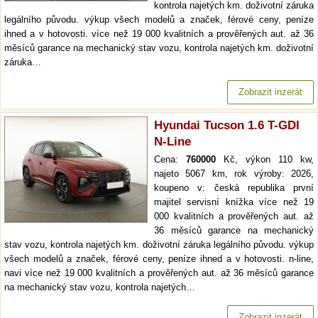
kontrola najetých km. doživotní záruka
legálního původu. výkup všech modelů a značek, férové ceny, peníze
ihned a v hotovosti. více než 19 000 kvalitních a prověřených aut. až 36
měsíců garance na mechanický stav vozu, kontrola najetých km. doživotní
záruka…
Zobrazit inzerát
Hyundai Tucson 1.6 T-GDI
N-Line
Cena:
760000
Kč, výkon 110 kw,
najeto 5067 km, rok výroby: 2026,
koupeno v: česká republika první
majitel servisní knížka více než 19
000 kvalitních a prověřených aut. až
36 měsíců garance na mechanický
stav vozu, kontrola najetých km. doživotní záruka legálního původu. výkup
všech modelů a značek, férové ceny, peníze ihned a v hotovosti. n-line,
navi více než 19 000 kvalitních a prověřených aut. až 36 měsíců garance
na mechanický stav vozu, kontrola najetých…
Zobrazit inzerát