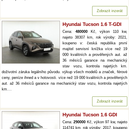
Zobrazit inzerát
Hyundai Tucson 1.6 T-GDI
Cena:
480000
Kč, výkon 110 kw,
najeto 38307 km, rok výroby: 2021,
koupeno v: česká republika první
majitel servisní knížka více než 19
000 kvalitních a prověřených aut. až
36 měsíců garance na mechanický
stav vozu, kontrola najetých km.
doživotní záruka legálního původu. výkup všech modelů a značek, férové
ceny, peníze ihned a v hotovosti. více než 19 000 kvalitních a prověřených
aut. až 36 měsíců garance na mechanický stav vozu, kontrola najetých
km.…
Zobrazit inzerát
Hyundai Tucson 1.6 GDI
Cena:
290000
Kč, výkon 97 kw, najeto
114741 km, rok výroby: 2017, koupeno