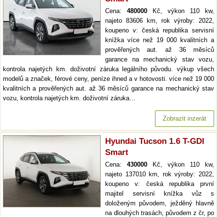
Cena:
480000
Kč, výkon 110 kw,
najeto 83606 km, rok výroby: 2022,
koupeno v: česká republika servisní
knížka více než 19 000 kvalitních a
prověřených aut. až 36 měsíců
garance na mechanický stav vozu,
kontrola najetých km. doživotní záruka legálního původu. výkup všech
modelů a značek, férové ceny, peníze ihned a v hotovosti. více než 19 000
kvalitních a prověřených aut. až 36 měsíců garance na mechanický stav
vozu, kontrola najetých km. doživotní záruka…
Zobrazit inzerát
Hyundai Tucson 1.6 T-GDI
Smart
Cena:
430000
Kč, výkon 110 kw,
najeto 137010 km, rok výroby: 2022,
koupeno v: česká republika první
majitel servisní knížka vůz s
doloženým původem, ježděný hlavně
na dlouhých trasách, původem z čr, po