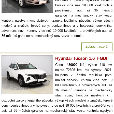
koupeno v: česká republika servisní
knížka více než 19 000 kvalitních a
prověřených aut. až 36 měsíců
garance na mechanický stav vozu,
kontrola najetých km. doživotní záruka legálního původu. výkup všech
modelů a značek, férové ceny, peníze ihned a v hotovosti. serv.kniha,
adventure, navi, xenony více než 19 000 kvalitních a prověřených aut. až
36 měsíců garance na mechanický stav vozu, kontrola…
Zobrazit inzerát
Hyundai Tucson 1.6 T-GDI
Cena:
480000
Kč, výkon 110 kw,
najeto 72606 km, rok výroby: 2021,
koupeno v: česká republika první
majitel servisní knížka více než 19
000 kvalitních a prověřených aut. až
36 měsíců garance na mechanický
stav vozu, kontrola najetých km.
doživotní záruka legálního původu. výkup všech modelů a značek, férové
ceny, peníze ihned a v hotovosti. více než 19 000 kvalitních a prověřených
aut. až 36 měsíců garance na mechanický stav vozu, kontrola najetých