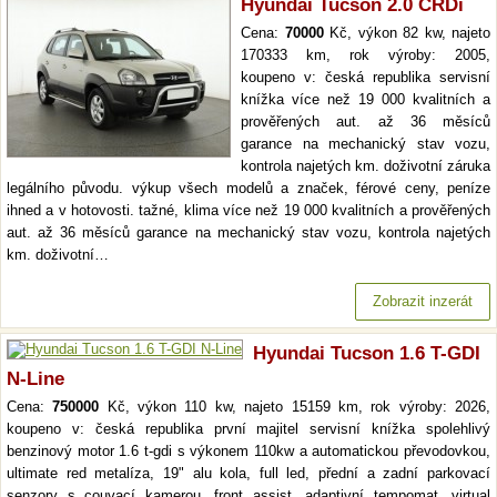
Hyundai Tucson 2.0 CRDi
Cena:
70000
Kč, výkon 82 kw, najeto
170333 km, rok výroby: 2005,
koupeno v: česká republika servisní
knížka více než 19 000 kvalitních a
prověřených aut. až 36 měsíců
garance na mechanický stav vozu,
kontrola najetých km. doživotní záruka
legálního původu. výkup všech modelů a značek, férové ceny, peníze
ihned a v hotovosti. tažné, klima více než 19 000 kvalitních a prověřených
aut. až 36 měsíců garance na mechanický stav vozu, kontrola najetých
km. doživotní…
Zobrazit inzerát
Hyundai Tucson 1.6 T-GDI
N-Line
Cena:
750000
Kč, výkon 110 kw, najeto 15159 km, rok výroby: 2026,
koupeno v: česká republika první majitel servisní knížka spolehlivý
benzinový motor 1.6 t-gdi s výkonem 110kw a automatickou převodovkou,
ultimate red metalíza, 19" alu kola, full led, přední a zadní parkovací
senzory s couvací kamerou, front assist, adaptivní tempomat, virtual