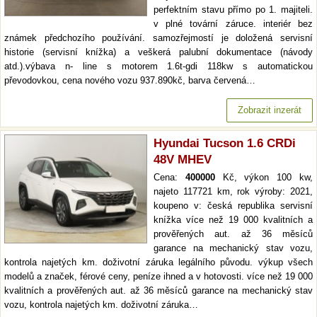
perfektním stavu přímo po 1. majiteli.
v plné tovární záruce. interiér bez
známek předchozího používání. samozřejmostí je doložená servisní
historie (servisní knížka) a veškerá palubní dokumentace (návody
atd.).výbava n- line s motorem 1.6t-gdi 118kw s automatickou
převodovkou, cena nového vozu 937.890kč, barva červená…
Zobrazit inzerát
Hyundai Tucson 1.6 CRDi
48V MHEV
Cena:
400000
Kč, výkon 100 kw,
najeto 117721 km, rok výroby: 2021,
koupeno v: česká republika servisní
knížka více než 19 000 kvalitních a
prověřených aut. až 36 měsíců
garance na mechanický stav vozu,
kontrola najetých km. doživotní záruka legálního původu. výkup všech
modelů a značek, férové ceny, peníze ihned a v hotovosti. více než 19 000
kvalitních a prověřených aut. až 36 měsíců garance na mechanický stav
vozu, kontrola najetých km. doživotní záruka…