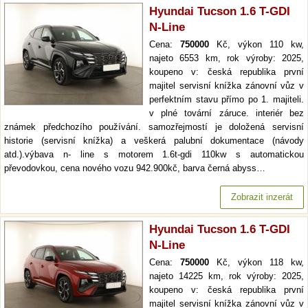
Hyundai Tucson 1.6 T-GDI
N-Line
Cena:
750000
Kč, výkon 110 kw,
najeto 6553 km, rok výroby: 2025,
koupeno v: česká republika první
majitel servisní knížka zánovní vůz v
perfektním stavu přímo po 1. majiteli.
v plné tovární záruce. interiér bez
známek předchozího používání. samozřejmostí je doložená servisní
historie (servisní knížka) a veškerá palubní dokumentace (návody
atd.).výbava n- line s motorem 1.6t-gdi 110kw s automatickou
převodovkou, cena nového vozu 942.900kč, barva černá abyss…
Zobrazit inzerát
Hyundai Tucson 1.6 T-GDI
N-Line
Cena:
750000
Kč, výkon 118 kw,
najeto 14225 km, rok výroby: 2025,
koupeno v: česká republika první
majitel servisní knížka zánovní vůz v