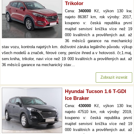
Trikolor
Cena:
340000
Kč, výkon 130 kw,
najeto 86387 km, rok výroby: 2017,
koupeno v: česká republika první
majitel servisní knížka více než 19
000 kvalitních a prověřených aut. až
36 měsíců garance na mechanický
stav vozu, kontrola najetých km. doživotní záruka legálního původu. výkup
všech modelů a značek, férové ceny, peníze ihned a v hotovosti. čr,1.maj,
serv.kniha, trikolor, navi více než 19 000 kvalitních a prověřených aut. až
36 měsíců garance na mechanický stav…
Zobrazit inzerát
Hyundai Tucson 1.6 T-GDI
Ice Braker
Cena:
430000
Kč, výkon 130 kw,
najeto 47510 km, rok výroby: 2019,
koupeno v: česká republika první
majitel servisní knížka více než 19
000 kvalitních a prověřených aut. až