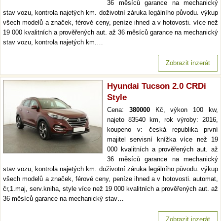
36 měsíců garance na mechanický
stav vozu, kontrola najetých km. doživotní záruka legálního původu. výkup
všech modelů a značek, férové ceny, peníze ihned a v hotovosti. více než
19 000 kvalitních a prověřených aut. až 36 měsíců garance na mechanický
stav vozu, kontrola najetých km.…
Zobrazit inzerát
Hyundai Tucson 2.0 CRDi
Style
Cena:
380000
Kč, výkon 100 kw,
najeto 83540 km, rok výroby: 2016,
koupeno v: česká republika první
majitel servisní knížka více než 19
000 kvalitních a prověřených aut. až
36 měsíců garance na mechanický
stav vozu, kontrola najetých km. doživotní záruka legálního původu. výkup
všech modelů a značek, férové ceny, peníze ihned a v hotovosti. automat,
čr,1.maj, serv.kniha, style více než 19 000 kvalitních a prověřených aut. až
36 měsíců garance na mechanický stav…
Zobrazit inzerát