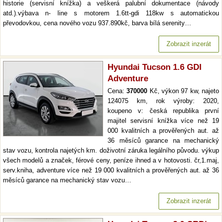
historie (servisní knížka) a veškerá palubní dokumentace (návody
atd.).výbava n- line s motorem 1.6tt-gdi 118kw s automatickou
převodovkou, cena nového vozu 937.890kč, barva bílá serenity…
Zobrazit inzerát
Hyundai Tucson 1.6 GDI
Adventure
Cena:
370000
Kč, výkon 97 kw, najeto
124075 km, rok výroby: 2020,
koupeno v: česká republika první
majitel servisní knížka více než 19
000 kvalitních a prověřených aut. až
36 měsíců garance na mechanický
stav vozu, kontrola najetých km. doživotní záruka legálního původu. výkup
všech modelů a značek, férové ceny, peníze ihned a v hotovosti. čr,1.maj,
serv.kniha, adventure více než 19 000 kvalitních a prověřených aut. až 36
měsíců garance na mechanický stav vozu…
Zobrazit inzerát