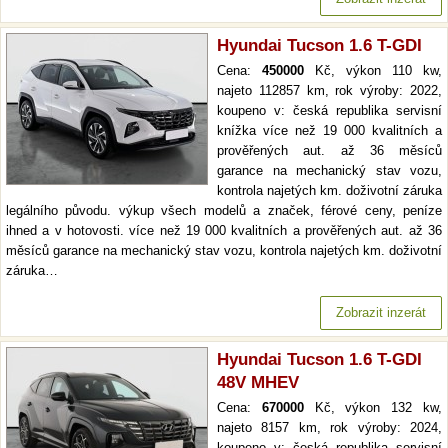
Hyundai Tucson 1.6 T-GDI
Cena:
450000
Kč, výkon 110 kw,
najeto 112857 km, rok výroby: 2022,
koupeno v: česká republika servisní
knížka více než 19 000 kvalitních a
prověřených aut. až 36 měsíců
garance na mechanický stav vozu,
kontrola najetých km. doživotní záruka
legálního původu. výkup všech modelů a značek, férové ceny, peníze
ihned a v hotovosti. více než 19 000 kvalitních a prověřených aut. až 36
měsíců garance na mechanický stav vozu, kontrola najetých km. doživotní
záruka…
Zobrazit inzerát
Hyundai Tucson 1.6 T-GDI
48V MHEV
Cena:
670000
Kč, výkon 132 kw,
najeto 8157 km, rok výroby: 2024,
koupeno v: česká republika servisní