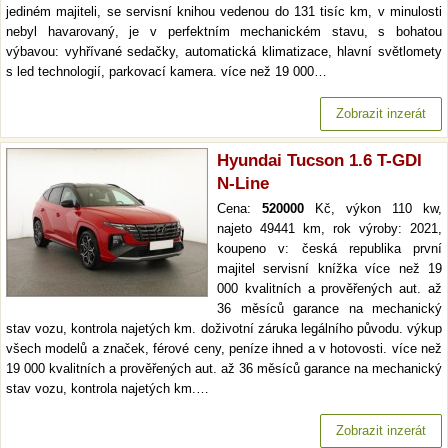
jediném majiteli, se servisní knihou vedenou do 131 tisíc km, v minulosti
nebyl havarovaný, je v perfektním mechanickém stavu, s bohatou
výbavou: vyhřívané sedačky, automatická klimatizace, hlavní světlomety
s led technologií, parkovací kamera. více než 19 000…
Zobrazit inzerát
Hyundai Tucson 1.6 T-GDI
N-Line
Cena:
520000
Kč, výkon 110 kw,
najeto 49441 km, rok výroby: 2021,
koupeno v: česká republika první
majitel servisní knížka více než 19
000 kvalitních a prověřených aut. až
36 měsíců garance na mechanický
stav vozu, kontrola najetých km. doživotní záruka legálního původu. výkup
všech modelů a značek, férové ceny, peníze ihned a v hotovosti. více než
19 000 kvalitních a prověřených aut. až 36 měsíců garance na mechanický
stav vozu, kontrola najetých km.…
Zobrazit inzerát