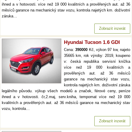
ihned a v hotovosti. více než 19 000 kvalitních a prověřených aut. až 36
měsíců garance na mechanický stav vozu, kontrola najetých km. doživotní
záruka…
Zobrazit inzerát
Hyundai Tucson 1.6 GDI
Cena:
390000
Kč, výkon 97 kw, najeto
35665 km, rok výroby: 2019, koupeno
v: česká republika servisní knížka
více než 19 000 kvalitních a
prověřených aut. až 36 měsíců
garance na mechanický stav vozu,
kontrola najetých km. doživotní záruka
legálního původu. výkup všech modelů a značek, férové ceny, peníze
ihned a v hotovosti. čr,2.maj, serv.kniha, tempomat více než 19 000
kvalitních a prověřených aut. až 36 měsíců garance na mechanický stav
vozu, kontrola…
Zobrazit inzerát