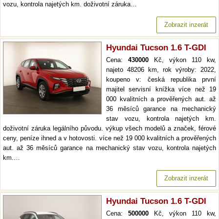
vozu, kontrola najetých km. doživotní záruka…
Zobrazit inzerát
Hyundai Tucson 1.6 T-GDI
Cena:
430000
Kč, výkon 110 kw,
najeto 48206 km, rok výroby: 2022,
koupeno v: česká republika první
majitel servisní knížka více než 19
000 kvalitních a prověřených aut. až
36 měsíců garance na mechanický
stav vozu, kontrola najetých km.
doživotní záruka legálního původu. výkup všech modelů a značek, férové
ceny, peníze ihned a v hotovosti. více než 19 000 kvalitních a prověřených
aut. až 36 měsíců garance na mechanický stav vozu, kontrola najetých
km.…
Zobrazit inzerát
Hyundai Tucson 1.6 T-GDI
Cena:
500000
Kč, výkon 110 kw,