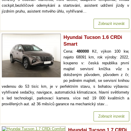
cockpit,bezklíčové odemykání a startování, asistent udržení jízdy v
jízdním pruhu, asistent mrtvého úhlu, vyhřívané…
Zobrazit inzerát
Hyundai Tucson 1.6 CRDi
Smart
Cena:
480000
Kč, výkon 100 kw,
najeto 68091 km, rok výroby: 2022,
koupeno v: česká republika první
majitel servisní knížka vůz s
doloženým původem, původem z čr,
po jediném majiteli, se servisní knihou
vedenou do 53 tisíc km, je v perfektním stavu, s bohatou výbavou:
vyhřívané sedačky, navigace, automatická klimatizace, hlavní světlomety
s led technologií, parkovací kamera. více než 19 000 kvalitních a
prověřených aut. až 36 měsíců garance na mechanický stav…
Zobrazit inzerát
Hyundai Tucson 1.7 CRDi