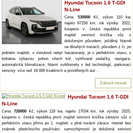
Hyundai Tucson 1.6 T-GDI
N-Line
Cena:
530000
Kč, výkon 110 kw,
najeto 97258 km, rok výroby: 2022,
koupeno v: česká republika první
majitel servisní knížka vůz s
doloženým původem, ježděný hlavně
na dlouhých trasách, původem z čr, po
jediném majiteli, v minulosti nebyl havarovaný, je v perfektním stavu, s
bohatou výbavou: pohon všech kol, vyhřívané sedačky, navigace,
automatická klimatizace, hlavní světlomety s led technologií, parkovací
senzory. více než 19 000 kvalitních a prověřených aut.…
Zobrazit inzerát
Hyundai Tucson 1.6 T-GDI
N-Line
Cena:
720000
Kč, výkon 118 kw, najeto 17034 km, rok výroby: 2025,
koupeno v: česká republika první majitel servisní knížka zánovní vůz v
perfektním stavu přímo po 1. majiteli. v plné tovární záruce. interiér bez
známek předchozího používání. samozřejmostí je doložená servisní