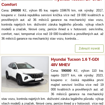
Comfort
Cena:
240000
Kč, výkon 85 kw, najeto 159676 km, rok výroby: 2017,
koupeno v: česká republika servisní knížka více než 19 000 kvalitních a
prověřených aut. až 36 měsíců garance na mechanický stav vozu,
kontrola najetých km. doživotní záruka legálního původu. výkup všech
modelů a značek, férové ceny, peníze ihned a v hotovosti. serv.kniha,
comfort, navi, tempomat více než 19 000 kvalitních a prověřených aut. až
36 měsíců garance na mechanický stav vozu, kontrola…
Zobrazit inzerát
Hyundai Tucson 1.6 T-GDI
48V MHEV
Cena:
590000
Kč, výkon 110 kw,
najeto 31077 km, rok výroby: 2023,
koupeno v: česká republika první
majitel servisní knížka více než 19
000 kvalitních a prověřených aut. až
36 měsíců garance na mechanický
stav vozu, kontrola najetých km. doživotní záruka legálního původu. výkup
všech modelů a značek, férové ceny, peníze ihned a v hotovosti. více než