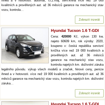
ihned a v hotovosti. automat, čr,2.maj, serv.kniha více než 19 000
kvalitních a prověřených aut. až 36 měsíců garance na mechanický stav
vozu, kontrola…
Zobrazit inzerát
Hyundai Tucson 1.6 T-GDI
Cena:
420000
Kč, výkon 130 kw,
najeto 60609 km, rok výroby: 2020,
koupeno v: česká republika servisní
knížka více než 19 000 kvalitních a
prověřených aut. až 36 měsíců
garance na mechanický stav vozu,
kontrola najetých km. doživotní záruka
legálního původu. výkup všech modelů a značek, férové ceny, peníze
ihned a v hotovosti. více než 19 000 kvalitních a prověřených aut. až 36
měsíců garance na mechanický stav vozu, kontrola najetých km. doživotní
záruka…
Zobrazit inzerát
Hyundai Tucson 1.6 T-GDI