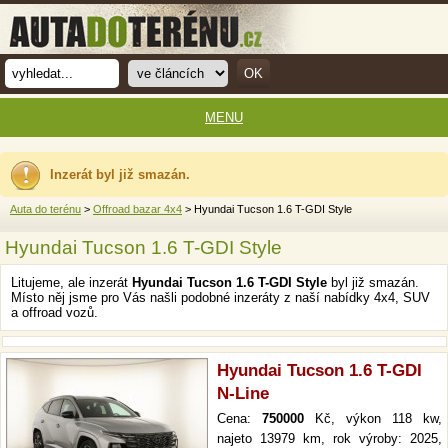
MENU
Inzerát byl již smazán.
Auta do terénu
>
Offroad bazar 4x4
> Hyundai Tucson 1.6 T-GDI Style
Hyundai Tucson 1.6 T-GDI Style
Litujeme, ale inzerát
Hyundai Tucson 1.6 T-GDI Style
byl již smazán.
Místo něj jsme pro Vás našli podobné inzeráty z naší nabídky 4x4, SUV
a offroad vozů.
Hyundai Tucson 1.6 T-GDI
N-Line
Cena:
750000
Kč, výkon 118 kw,
najeto 13979 km, rok výroby: 2025,