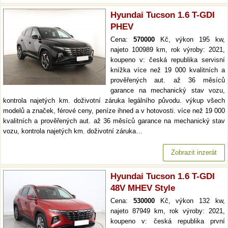
Hyundai Tucson 1.6 T-GDI
PHEV
Cena:
570000
Kč, výkon 195 kw,
najeto 100989 km, rok výroby: 2021,
koupeno v: česká republika servisní
knížka více než 19 000 kvalitních a
prověřených aut. až 36 měsíců
garance na mechanický stav vozu,
kontrola najetých km. doživotní záruka legálního původu. výkup všech
modelů a značek, férové ceny, peníze ihned a v hotovosti. více než 19 000
kvalitních a prověřených aut. až 36 měsíců garance na mechanický stav
vozu, kontrola najetých km. doživotní záruka…
Zobrazit inzerát
Hyundai Tucson 1.6 T-GDI
48V MHEV Style
Cena:
530000
Kč, výkon 132 kw,
najeto 87949 km, rok výroby: 2021,
koupeno v: česká republika první