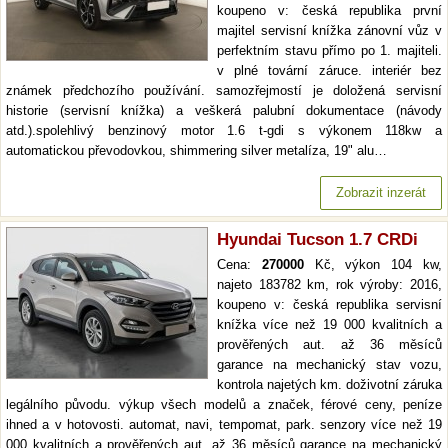
koupeno v: česká republika první
majitel servisní knížka zánovní vůz v
perfektním stavu přímo po 1. majiteli.
v plné tovární záruce. interiér bez
známek předchozího používání. samozřejmostí je doložená servisní
historie (servisní knížka) a veškerá palubní dokumentace (návody
atd.).spolehlivý benzinový motor 1.6 t-gdi s výkonem 118kw a
automatickou převodovkou, shimmering silver metalíza, 19" alu…
Zobrazit inzerát
Hyundai Tucson 1.7 CRDi
Cena:
270000
Kč, výkon 104 kw,
najeto 183782 km, rok výroby: 2016,
koupeno v: česká republika servisní
knížka více než 19 000 kvalitních a
prověřených aut. až 36 měsíců
garance na mechanický stav vozu,
kontrola najetých km. doživotní záruka
legálního původu. výkup všech modelů a značek, férové ceny, peníze
ihned a v hotovosti. automat, navi, tempomat, park. senzory více než 19
000 kvalitních a prověřených aut. až 36 měsíců garance na mechanický