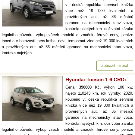
v: česká republika servisní knížka
více než 19 000 kvalitních a
prověřených aut. až 36 měsíců
garance na mechanický stav vozu,
kontrola najetých km. doživotní záruka
legálního původu. výkup všech modelů a značek, férové ceny, peníze
ihned a v hotovosti. serv.kniha, navi, tempomat více než 19 000 kvalitních
a prověřených aut. až 36 měsíců garance na mechanický stav vozu,
kontrola najetých…
Zobrazit inzerát
Hyundai Tucson 1.6 CRDi
Cena:
390000
Kč, výkon 100 kw,
najeto 110243 km, rok výroby: 2020,
koupeno v: česká republika servisní
knížka více než 19 000 kvalitních a
prověřených aut. až 36 měsíců
garance na mechanický stav vozu,
kontrola najetých km. doživotní záruka
legálního původu. výkup všech modelů a značek, férové ceny, peníze