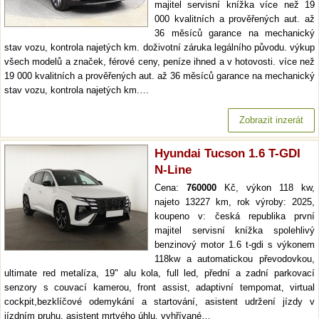
majitel servisní knížka více než 19
000 kvalitních a prověřených aut. až
36 měsíců garance na mechanický
stav vozu, kontrola najetých km. doživotní záruka legálního původu. výkup
všech modelů a značek, férové ceny, peníze ihned a v hotovosti. více než
19 000 kvalitních a prověřených aut. až 36 měsíců garance na mechanický
stav vozu, kontrola najetých km.…
Zobrazit inzerát
Hyundai Tucson 1.6 T-GDI
N-Line
Cena:
760000
Kč, výkon 118 kw,
najeto 13227 km, rok výroby: 2025,
koupeno v: česká republika první
majitel servisní knížka spolehlivý
benzinový motor 1.6 t-gdi s výkonem
118kw a automatickou převodovkou,
ultimate red metalíza, 19" alu kola, full led, přední a zadní parkovací
senzory s couvací kamerou, front assist, adaptivní tempomat, virtual
cockpit,bezklíčové odemykání a startování, asistent udržení jízdy v
jízdním pruhu, asistent mrtvého úhlu, vyhřívané…