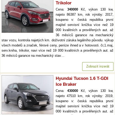
Trikolor
Cena:
340000
Kč, výkon 130 kw,
najeto 86387 km, rok výroby: 2017,
koupeno v: česká republika první
majitel servisní knížka více než 19
000 kvalitních a prověřených aut. až
36 měsíců garance na mechanický
stav vozu, kontrola najetých km. doživotní záruka legálního původu. výkup
všech modelů a značek, férové ceny, peníze ihned a v hotovosti. čr,1.maj,
serv.kniha, trikolor, navi více než 19 000 kvalitních a prověřených aut. až
36 měsíců garance na mechanický stav…
Zobrazit inzerát
Hyundai Tucson 1.6 T-GDI
Ice Braker
Cena:
430000
Kč, výkon 130 kw,
najeto 47510 km, rok výroby: 2019,
koupeno v: česká republika první
majitel servisní knížka více než 19
000 kvalitních a prověřených aut. až