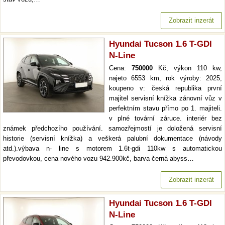
Zobrazit inzerát
Hyundai Tucson 1.6 T-GDI
N-Line
Cena:
750000
Kč, výkon 110 kw,
najeto 6553 km, rok výroby: 2025,
koupeno v: česká republika první
majitel servisní knížka zánovní vůz v
perfektním stavu přímo po 1. majiteli.
v plné tovární záruce. interiér bez
známek předchozího používání. samozřejmostí je doložená servisní
historie (servisní knížka) a veškerá palubní dokumentace (návody
atd.).výbava n- line s motorem 1.6t-gdi 110kw s automatickou
převodovkou, cena nového vozu 942.900kč, barva černá abyss…
Zobrazit inzerát
Hyundai Tucson 1.6 T-GDI
N-Line