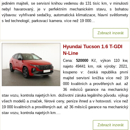
jediném majiteli, se servisní knihou vedenou do 131 tisíc km, v minulosti
nebyl havarovaný, je v perfektním mechanickém stavu, s bohatou
výbavou: vyhřívané sedačky, automatická klimatizace, hlavní světlomety
s led technologií, parkovací kamera. více než 19 000…
Zobrazit inzerát
Hyundai Tucson 1.6 T-GDI
N-Line
Cena:
520000
Kč, výkon 110 kw,
najeto 49441 km, rok výroby: 2021,
koupeno v: česká republika první
majitel servisní knížka více než 19
000 kvalitních a prověřených aut. až
36 měsíců garance na mechanický
stav vozu, kontrola najetých km. doživotní záruka legálního původu. výkup
všech modelů a značek, férové ceny, peníze ihned a v hotovosti. více než
19 000 kvalitních a prověřených aut. až 36 měsíců garance na mechanický
stav vozu, kontrola najetých km.…
Zobrazit inzerát