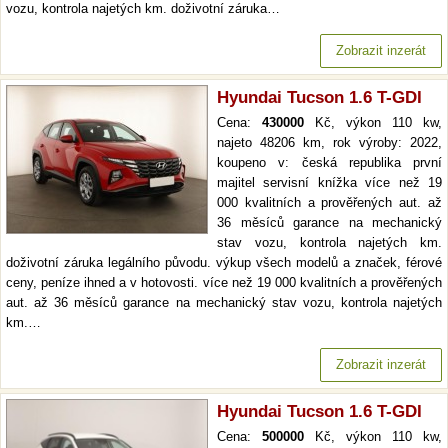
vozu, kontrola najetých km. doživotní záruka…
Zobrazit inzerát
Hyundai Tucson 1.6 T-GDI
Cena:
430000
Kč, výkon 110 kw,
najeto 48206 km, rok výroby: 2022,
koupeno v: česká republika první
majitel servisní knížka více než 19
000 kvalitních a prověřených aut. až
36 měsíců garance na mechanický
stav vozu, kontrola najetých km.
doživotní záruka legálního původu. výkup všech modelů a značek, férové
ceny, peníze ihned a v hotovosti. více než 19 000 kvalitních a prověřených
aut. až 36 měsíců garance na mechanický stav vozu, kontrola najetých
km.…
Zobrazit inzerát
Hyundai Tucson 1.6 T-GDI
Cena:
500000
Kč, výkon 110 kw,