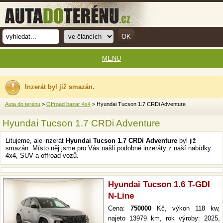
MENU
Inzerát byl již smazán.
Auta do terénu
>
Offroad bazar 4x4
> Hyundai Tucson 1.7 CRDi Adventure
Hyundai Tucson 1.7 CRDi Adventure
Litujeme, ale inzerát
Hyundai Tucson 1.7 CRDi Adventure
byl již
smazán. Místo něj jsme pro Vás našli podobné inzeráty z naší nabídky
4x4, SUV a offroad vozů.
Hyundai Tucson 1.6 T-GDI
N-Line
Cena:
750000
Kč, výkon 118 kw,
najeto 13979 km, rok výroby: 2025,