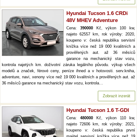
Hyundai Tucson 1.6 CRDi
48V MHEV Adventure
Cena:
390000
Kč, výkon 100 kw,
najeto 62557 km, rok výroby: 2020,
koupeno v: česká republika servisní
knížka více než 19 000 kvalitních a
prověřených aut. až 36 měsíců
garance na mechanický stav vozu,
kontrola najetých km. doživotní záruka legálního původu. výkup všech
modelů a značek, férové ceny, peníze ihned a v hotovosti. serv.kniha,
adventure, navi, xenony více než 19 000 kvalitních a prověřených aut. až
36 měsíců garance na mechanický stav vozu, kontrola…
Zobrazit inzerát
Hyundai Tucson 1.6 T-GDI
Cena:
480000
Kč, výkon 110 kw,
najeto 72606 km, rok výroby: 2021,
koupeno v: česká republika první
majitel servisní knížka více než 19