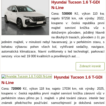
Hyundai Tucson 1.6 T-GDI
N-Line
Cena:
530000
Kč, výkon 110 kw,
najeto 97258 km, rok výroby: 2022,
koupeno v: česká republika první
majitel servisní knížka vůz s
doloženým původem, ježděný hlavně
na dlouhých trasách, původem z čr, po
jediném majiteli, v minulosti nebyl havarovaný, je v perfektním stavu, s
bohatou výbavou: pohon všech kol, vyhřívané sedačky, navigace,
automatická klimatizace, hlavní světlomety s led technologií, parkovací
senzory. více než 19 000 kvalitních a prověřených aut.…
Zobrazit inzerát
Hyundai Tucson 1.6 T-GDI
N-Line
Cena:
720000
Kč, výkon 118 kw, najeto 17034 km, rok výroby: 2025,
koupeno v: česká republika první majitel servisní knížka zánovní vůz v
perfektním stavu přímo po 1. majiteli. v plné tovární záruce. interiér bez
známek předchozího používání. samozřejmostí je doložená servisní