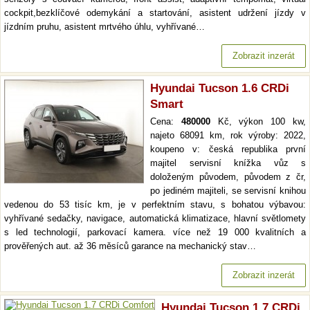
cockpit,bezklíčové odemykání a startování, asistent udržení jízdy v
jízdním pruhu, asistent mrtvého úhlu, vyhřívané…
Zobrazit inzerát
Hyundai Tucson 1.6 CRDi
Smart
Cena:
480000
Kč, výkon 100 kw,
najeto 68091 km, rok výroby: 2022,
koupeno v: česká republika první
majitel servisní knížka vůz s
doloženým původem, původem z čr,
po jediném majiteli, se servisní knihou
vedenou do 53 tisíc km, je v perfektním stavu, s bohatou výbavou:
vyhřívané sedačky, navigace, automatická klimatizace, hlavní světlomety
s led technologií, parkovací kamera. více než 19 000 kvalitních a
prověřených aut. až 36 měsíců garance na mechanický stav…
Zobrazit inzerát
Hyundai Tucson 1.7 CRDi