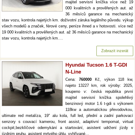
majitel servisní knížka více než 19
000 kvalitních a prověřených aut. až
36 měsíců garance na mechanický
stav vozu, kontrola najetých km. doživotní záruka legálního původu. výkup
všech modelů a značek, férové ceny, peníze ihned a v hotovosti. více než
19 000 kvalitních a prověřených aut. až 36 měsíců garance na mechanický
stav vozu, kontrola najetých km.…
Zobrazit inzerát
Hyundai Tucson 1.6 T-GDI
N-Line
Cena:
760000
Kč, výkon 118 kw,
najeto 13227 km, rok výroby: 2025,
koupeno v: česká republika první
majitel servisní knížka spolehlivý
benzinový motor 1.6 t-gdi s výkonem
118kw a automatickou převodovkou,
ultimate red metalíza, 19" alu kola, full led, přední a zadní parkovací
senzory s couvací kamerou, front assist, adaptivní tempomat, virtual
cockpit,bezklíčové odemykání a startování, asistent udržení jízdy v
jízdním pruhu, asistent mrtvého úhlu, vyhřívané…