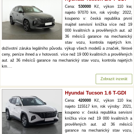
Cena:
530000
Kč, výkon 110 kw,
najeto 97070 km, rok výroby: 2022,
koupeno v: česká republika první
majitel servisní knížka více než 19
000 kvalitních a prověřených aut. až
36 měsíců garance na mechanický
stav vozu, kontrola najetých km.
doživotní záruka legálního původu. výkup všech modelů a značek, férové
ceny, peníze ihned a v hotovosti. více než 19 000 kvalitních a prověřených
aut. až 36 měsíců garance na mechanický stav vozu, kontrola najetých
km.…
Zobrazit inzerát
Hyundai Tucson 1.6 T-GDI
Cena:
420000
Kč, výkon 110 kw,
najeto 115517 km, rok výroby: 2021,
koupeno v: česká republika servisní
knížka více než 19 000 kvalitních a
prověřených aut. až 36 měsíců
garance na mechanický stav vozu,