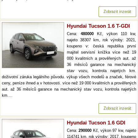
Zobrazit inzerát
Hyundai Tucson 1.6 T-GDI
Cena:
480000
Kč, výkon 110 kw,
najeto 38307 km, rok výroby: 2021,
koupeno v: česká republika první
majitel servisní knížka více než 19
000 kvalitních a prověřených aut. až
36 měsíců garance na mechanický
stav vozu, kontrola najetých km.
doživotní záruka legálního původu. výkup všech modelů a značek, férové
ceny, peníze ihned a v hotovosti. více než 19 000 kvalitních a prověřených
aut. až 36 měsíců garance na mechanický stav vozu, kontrola najetých
km.…
Zobrazit inzerát
Hyundai Tucson 1.6 GDI
Cena:
290000
Kč, výkon 97 kw, najeto
114741 km, rok výroby: 2017, koupeno