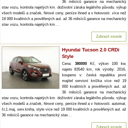
36 měsíců garance na mechanický
stav vozu, kontrola najetých km. doživotní záruka legálního původu. výkup
všech modelů a značek, férové ceny, peníze ihned a v hotovosti. více než
19 000 kvalitních a prověřených aut. až 36 měsíců garance na mechanický
stav vozu, kontrola najetých km.…
Zobrazit inzerát
Hyundai Tucson 2.0 CRDi
Style
Cena:
380000
Kč, výkon 100 kw,
najeto 83540 km, rok výroby: 2016,
koupeno v: česká republika první
majitel servisní knížka více než 19
000 kvalitních a prověřených aut. až
36 měsíců garance na mechanický
stav vozu, kontrola najetých km. doživotní záruka legálního původu. výkup
všech modelů a značek, férové ceny, peníze ihned a v hotovosti. automat,
čr,1.maj, serv.kniha, style více než 19 000 kvalitních a prověřených aut. až
36 měsíců garance na mechanický stav…
Zobrazit inzerát