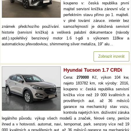
koupeno v: česká republika první
majitel servisní knížka zánovní vůz v
perfektním stavu přímo po 1. majiteli.
v plné tovární záruce. interiér bez
známek předchozího používání. samozřejmostí je doložená servisní
historie (servisní knížka) a veškerá palubní dokumentace (návody
atd.).spolehlivý benzinový motor 1.6 t-gdi s výkonem 118kw a
automatickou převodovkou, shimmering silver metalíza, 19" alu…
Zobrazit inzerát
Hyundai Tucson 1.7 CRDi
Cena:
270000
Kč, výkon 104 kw,
najeto 183782 km, rok výroby: 2016,
koupeno v: česká republika servisní
knížka více než 19 000 kvalitních a
prověřených aut. až 36 měsíců
garance na mechanický stav vozu,
kontrola najetých km. doživotní záruka
legálního původu. výkup všech modelů a značek, férové ceny, peníze
ihned a v hotovosti. automat, navi, tempomat, park. senzory více než 19
000 kvalitních a prověřených aut. až 36 měsíců garance na mechanický