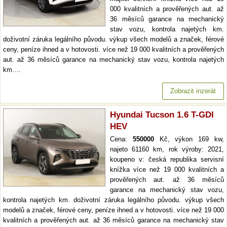
000 kvalitních a prověřených aut. až
36 měsíců garance na mechanický
stav vozu, kontrola najetých km.
doživotní záruka legálního původu. výkup všech modelů a značek, férové
ceny, peníze ihned a v hotovosti. více než 19 000 kvalitních a prověřených
aut. až 36 měsíců garance na mechanický stav vozu, kontrola najetých
km.…
Zobrazit inzerát
Hyundai Tucson 1.6 T-GDI
HEV
Cena:
550000
Kč, výkon 169 kw,
najeto 61160 km, rok výroby: 2021,
koupeno v: česká republika servisní
knížka více než 19 000 kvalitních a
prověřených aut. až 36 měsíců
garance na mechanický stav vozu,
kontrola najetých km. doživotní záruka legálního původu. výkup všech
modelů a značek, férové ceny, peníze ihned a v hotovosti. více než 19 000
kvalitních a prověřených aut. až 36 měsíců garance na mechanický stav