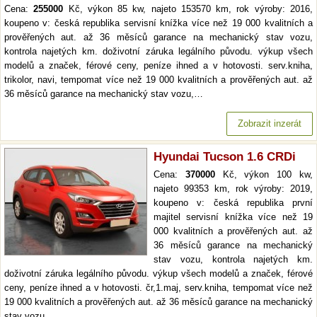
Cena:
255000
Kč, výkon 85 kw, najeto 153570 km, rok výroby: 2016,
koupeno v: česká republika servisní knížka více než 19 000 kvalitních a
prověřených aut. až 36 měsíců garance na mechanický stav vozu,
kontrola najetých km. doživotní záruka legálního původu. výkup všech
modelů a značek, férové ceny, peníze ihned a v hotovosti. serv.kniha,
trikolor, navi, tempomat více než 19 000 kvalitních a prověřených aut. až
36 měsíců garance na mechanický stav vozu,…
Zobrazit inzerát
Hyundai Tucson 1.6 CRDi
Cena:
370000
Kč, výkon 100 kw,
najeto 99353 km, rok výroby: 2019,
koupeno v: česká republika první
majitel servisní knížka více než 19
000 kvalitních a prověřených aut. až
36 měsíců garance na mechanický
stav vozu, kontrola najetých km.
doživotní záruka legálního původu. výkup všech modelů a značek, férové
ceny, peníze ihned a v hotovosti. čr,1.maj, serv.kniha, tempomat více než
19 000 kvalitních a prověřených aut. až 36 měsíců garance na mechanický
stav vozu,…