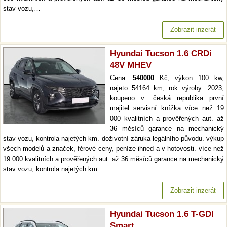
stav vozu,…
Zobrazit inzerát
Hyundai Tucson 1.6 CRDi
48V MHEV
Cena:
540000
Kč, výkon 100 kw,
najeto 54164 km, rok výroby: 2023,
koupeno v: česká republika první
majitel servisní knížka více než 19
000 kvalitních a prověřených aut. až
36 měsíců garance na mechanický
stav vozu, kontrola najetých km. doživotní záruka legálního původu. výkup
všech modelů a značek, férové ceny, peníze ihned a v hotovosti. více než
19 000 kvalitních a prověřených aut. až 36 měsíců garance na mechanický
stav vozu, kontrola najetých km.…
Zobrazit inzerát
Hyundai Tucson 1.6 T-GDI
Smart