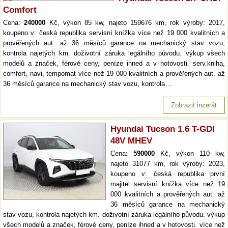
Comfort
Cena:
240000
Kč, výkon 85 kw, najeto 159676 km, rok výroby: 2017,
koupeno v: česká republika servisní knížka více než 19 000 kvalitních a
prověřených aut. až 36 měsíců garance na mechanický stav vozu,
kontrola najetých km. doživotní záruka legálního původu. výkup všech
modelů a značek, férové ceny, peníze ihned a v hotovosti. serv.kniha,
comfort, navi, tempomat více než 19 000 kvalitních a prověřených aut. až
36 měsíců garance na mechanický stav vozu, kontrola…
Zobrazit inzerát
Hyundai Tucson 1.6 T-GDI
48V MHEV
Cena:
590000
Kč, výkon 110 kw,
najeto 31077 km, rok výroby: 2023,
koupeno v: česká republika první
majitel servisní knížka více než 19
000 kvalitních a prověřených aut. až
36 měsíců garance na mechanický
stav vozu, kontrola najetých km. doživotní záruka legálního původu. výkup
všech modelů a značek, férové ceny, peníze ihned a v hotovosti. více než