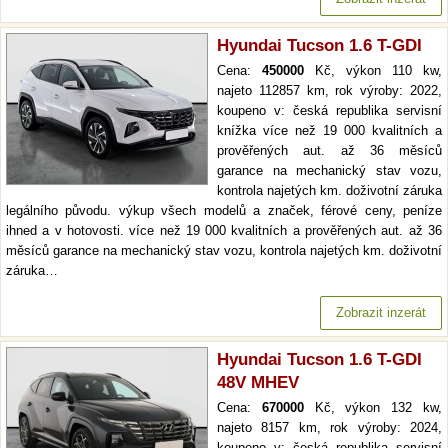
Hyundai Tucson 1.6 T-GDI
Cena:
450000
Kč, výkon 110 kw,
najeto 112857 km, rok výroby: 2022,
koupeno v: česká republika servisní
knížka více než 19 000 kvalitních a
prověřených aut. až 36 měsíců
garance na mechanický stav vozu,
kontrola najetých km. doživotní záruka
legálního původu. výkup všech modelů a značek, férové ceny, peníze
ihned a v hotovosti. více než 19 000 kvalitních a prověřených aut. až 36
měsíců garance na mechanický stav vozu, kontrola najetých km. doživotní
záruka…
Zobrazit inzerát
Hyundai Tucson 1.6 T-GDI
48V MHEV
Cena:
670000
Kč, výkon 132 kw,
najeto 8157 km, rok výroby: 2024,
koupeno v: česká republika servisní