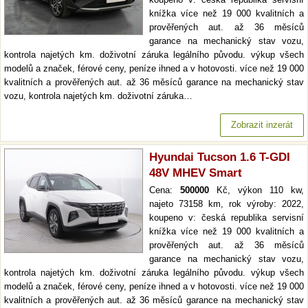
knížka více než 19 000 kvalitních a
prověřených aut. až 36 měsíců
garance na mechanický stav vozu,
kontrola najetých km. doživotní záruka legálního původu. výkup všech
modelů a značek, férové ceny, peníze ihned a v hotovosti. více než 19 000
kvalitních a prověřených aut. až 36 měsíců garance na mechanický stav
vozu, kontrola najetých km. doživotní záruka…
Zobrazit inzerát
Hyundai Tucson 1.6 T-GDI
48V MHEV Smart
Cena:
500000
Kč, výkon 110 kw,
najeto 73158 km, rok výroby: 2022,
koupeno v: česká republika servisní
knížka více než 19 000 kvalitních a
prověřených aut. až 36 měsíců
garance na mechanický stav vozu,
kontrola najetých km. doživotní záruka legálního původu. výkup všech
modelů a značek, férové ceny, peníze ihned a v hotovosti. více než 19 000
kvalitních a prověřených aut. až 36 měsíců garance na mechanický stav