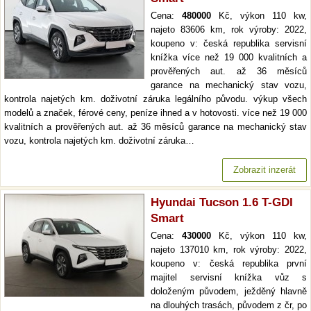
Cena:
480000
Kč, výkon 110 kw,
najeto 83606 km, rok výroby: 2022,
koupeno v: česká republika servisní
knížka více než 19 000 kvalitních a
prověřených aut. až 36 měsíců
garance na mechanický stav vozu,
kontrola najetých km. doživotní záruka legálního původu. výkup všech
modelů a značek, férové ceny, peníze ihned a v hotovosti. více než 19 000
kvalitních a prověřených aut. až 36 měsíců garance na mechanický stav
vozu, kontrola najetých km. doživotní záruka…
Zobrazit inzerát
Hyundai Tucson 1.6 T-GDI
Smart
Cena:
430000
Kč, výkon 110 kw,
najeto 137010 km, rok výroby: 2022,
koupeno v: česká republika první
majitel servisní knížka vůz s
doloženým původem, ježděný hlavně
na dlouhých trasách, původem z čr, po