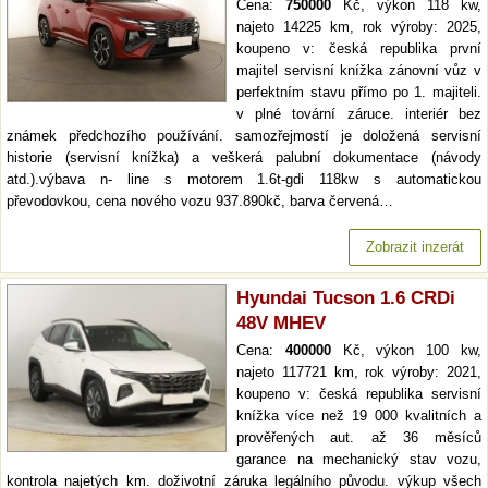
Cena:
750000
Kč, výkon 118 kw,
najeto 14225 km, rok výroby: 2025,
koupeno v: česká republika první
majitel servisní knížka zánovní vůz v
perfektním stavu přímo po 1. majiteli.
v plné tovární záruce. interiér bez
známek předchozího používání. samozřejmostí je doložená servisní
historie (servisní knížka) a veškerá palubní dokumentace (návody
atd.).výbava n- line s motorem 1.6t-gdi 118kw s automatickou
převodovkou, cena nového vozu 937.890kč, barva červená…
Zobrazit inzerát
Hyundai Tucson 1.6 CRDi
48V MHEV
Cena:
400000
Kč, výkon 100 kw,
najeto 117721 km, rok výroby: 2021,
koupeno v: česká republika servisní
knížka více než 19 000 kvalitních a
prověřených aut. až 36 měsíců
garance na mechanický stav vozu,
kontrola najetých km. doživotní záruka legálního původu. výkup všech