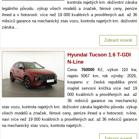
kontrola najetých km. doživotní záruka
legálního původu. výkup všech modelů a značek, férové ceny, peníze
ihned a v hotovosti. více než 19 000 kvalitních a prověřených aut. až 36
měsíců garance na mechanický stav vozu, kontrola najetých km. doživotní
záruka…
Zobrazit inzerát
Hyundai Tucson 1.6 T-GDI
N-Line
Cena:
760000
Kč, výkon 110 kw,
najeto 5067 km, rok výroby: 2026,
koupeno v: česká republika první
majitel servisní knížka více než 19
000 kvalitních a prověřených aut. až
36 měsíců garance na mechanický
stav vozu, kontrola najetých km. doživotní záruka legálního původu. výkup
všech modelů a značek, férové ceny, peníze ihned a v hotovosti. n-line,
navi více než 19 000 kvalitních a prověřených aut. až 36 měsíců garance
na mechanický stav vozu, kontrola najetých…
Zobrazit inzerát