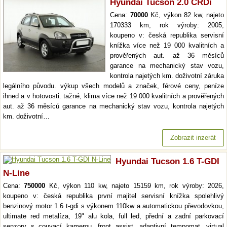
Hyundai Tucson 2.0 CRDi
Cena:
70000
Kč, výkon 82 kw, najeto
170333 km, rok výroby: 2005,
koupeno v: česká republika servisní
knížka více než 19 000 kvalitních a
prověřených aut. až 36 měsíců
garance na mechanický stav vozu,
kontrola najetých km. doživotní záruka
legálního původu. výkup všech modelů a značek, férové ceny, peníze
ihned a v hotovosti. tažné, klima více než 19 000 kvalitních a prověřených
aut. až 36 měsíců garance na mechanický stav vozu, kontrola najetých
km. doživotní…
Zobrazit inzerát
Hyundai Tucson 1.6 T-GDI
N-Line
Cena:
750000
Kč, výkon 110 kw, najeto 15159 km, rok výroby: 2026,
koupeno v: česká republika první majitel servisní knížka spolehlivý
benzinový motor 1.6 t-gdi s výkonem 110kw a automatickou převodovkou,
ultimate red metalíza, 19" alu kola, full led, přední a zadní parkovací
senzory s couvací kamerou, front assist, adaptivní tempomat, virtual