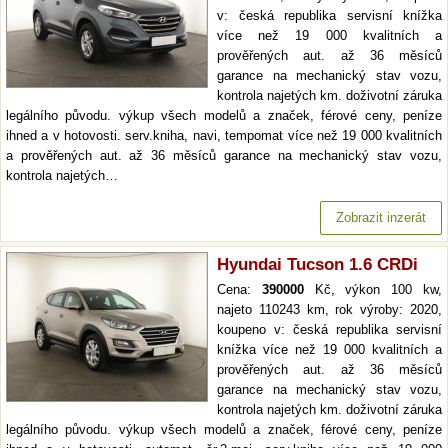
v: česká republika servisní knížka
více než 19 000 kvalitních a
prověřených aut. až 36 měsíců
garance na mechanický stav vozu,
kontrola najetých km. doživotní záruka
legálního původu. výkup všech modelů a značek, férové ceny, peníze
ihned a v hotovosti. serv.kniha, navi, tempomat více než 19 000 kvalitních
a prověřených aut. až 36 měsíců garance na mechanický stav vozu,
kontrola najetých…
Zobrazit inzerát
Hyundai Tucson 1.6 CRDi
Cena:
390000
Kč, výkon 100 kw,
najeto 110243 km, rok výroby: 2020,
koupeno v: česká republika servisní
knížka více než 19 000 kvalitních a
prověřených aut. až 36 měsíců
garance na mechanický stav vozu,
kontrola najetých km. doživotní záruka
legálního původu. výkup všech modelů a značek, férové ceny, peníze