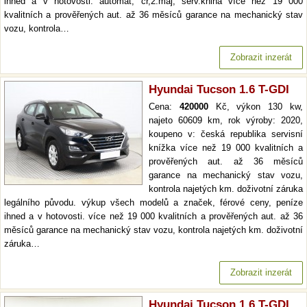
ihned a v hotovosti. automat, čr,2.maj, serv.kniha více než 19 000
kvalitních a prověřených aut. až 36 měsíců garance na mechanický stav
vozu, kontrola…
Zobrazit inzerát
Hyundai Tucson 1.6 T-GDI
Cena:
420000
Kč, výkon 130 kw,
najeto 60609 km, rok výroby: 2020,
koupeno v: česká republika servisní
knížka více než 19 000 kvalitních a
prověřených aut. až 36 měsíců
garance na mechanický stav vozu,
kontrola najetých km. doživotní záruka
legálního původu. výkup všech modelů a značek, férové ceny, peníze
ihned a v hotovosti. více než 19 000 kvalitních a prověřených aut. až 36
měsíců garance na mechanický stav vozu, kontrola najetých km. doživotní
záruka…
Zobrazit inzerát
Hyundai Tucson 1.6 T-GDI