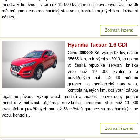
ihned a v hotovosti. více než 19 000 kvalitních a prověřených aut. až 36
měsíců garance na mechanický stav vozu, kontrola najetých km. doživotní
záruka…
Zobrazit inzerát
Hyundai Tucson 1.6 GDI
Cena:
390000
Kč, výkon 97 kw, najeto
35665 km, rok výroby: 2019, koupeno
v: česká republika servisní knížka
více než 19 000 kvalitních a
prověřených aut. až 36 měsíců
garance na mechanický stav vozu,
kontrola najetých km. doživotní záruka
legálního původu. výkup všech modelů a značek, férové ceny, peníze
ihned a v hotovosti. čr,2.maj, serv.kniha, tempomat více než 19 000
kvalitních a prověřených aut. až 36 měsíců garance na mechanický stav
vozu, kontrola…
Zobrazit inzerát