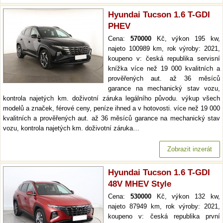
Hyundai Tucson 1.6 T-GDI
PHEV
Cena:
570000
Kč, výkon 195 kw,
najeto 100989 km, rok výroby: 2021,
koupeno v: česká republika servisní
knížka více než 19 000 kvalitních a
prověřených aut. až 36 měsíců
garance na mechanický stav vozu,
kontrola najetých km. doživotní záruka legálního původu. výkup všech
modelů a značek, férové ceny, peníze ihned a v hotovosti. více než 19 000
kvalitních a prověřených aut. až 36 měsíců garance na mechanický stav
vozu, kontrola najetých km. doživotní záruka…
Zobrazit inzerát
Hyundai Tucson 1.6 T-GDI
48V MHEV Style
Cena:
530000
Kč, výkon 132 kw,
najeto 87949 km, rok výroby: 2021,
koupeno v: česká republika první