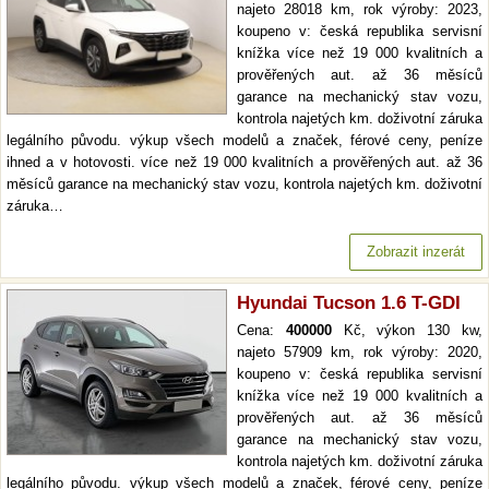
najeto 28018 km, rok výroby: 2023,
koupeno v: česká republika servisní
knížka více než 19 000 kvalitních a
prověřených aut. až 36 měsíců
garance na mechanický stav vozu,
kontrola najetých km. doživotní záruka
legálního původu. výkup všech modelů a značek, férové ceny, peníze
ihned a v hotovosti. více než 19 000 kvalitních a prověřených aut. až 36
měsíců garance na mechanický stav vozu, kontrola najetých km. doživotní
záruka…
Zobrazit inzerát
Hyundai Tucson 1.6 T-GDI
Cena:
400000
Kč, výkon 130 kw,
najeto 57909 km, rok výroby: 2020,
koupeno v: česká republika servisní
knížka více než 19 000 kvalitních a
prověřených aut. až 36 měsíců
garance na mechanický stav vozu,
kontrola najetých km. doživotní záruka
legálního původu. výkup všech modelů a značek, férové ceny, peníze