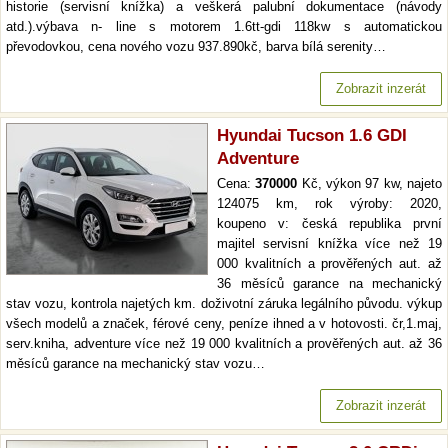
historie (servisní knížka) a veškerá palubní dokumentace (návody
atd.).výbava n- line s motorem 1.6tt-gdi 118kw s automatickou
převodovkou, cena nového vozu 937.890kč, barva bílá serenity…
Zobrazit inzerát
Hyundai Tucson 1.6 GDI
Adventure
Cena:
370000
Kč, výkon 97 kw, najeto
124075 km, rok výroby: 2020,
koupeno v: česká republika první
majitel servisní knížka více než 19
000 kvalitních a prověřených aut. až
36 měsíců garance na mechanický
stav vozu, kontrola najetých km. doživotní záruka legálního původu. výkup
všech modelů a značek, férové ceny, peníze ihned a v hotovosti. čr,1.maj,
serv.kniha, adventure více než 19 000 kvalitních a prověřených aut. až 36
měsíců garance na mechanický stav vozu…
Zobrazit inzerát