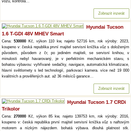
vozu, kontrola…
Zobrazit inzerát
Hyundai Tucson
1.6 T-GDI 48V MHEV Smart
Cena:
530000
Kč, výkon 110 kw, najeto 52716 km, rok výroby: 2023,
koupeno v: česká republika první majitel servisní knížka vůz s doloženým
původem, původem z čr, po jediném majiteli, se servisní knihou, v
minulosti nebyl havarovaný, je v perfektním mechanickém stavu, s
bohatou výbavou: vyhřívané sedačky, navigace, automatická klimatizace,
hlavní světlomety s led technologií, parkovací kamera. více než 19 000
kvalitních a prověřených aut. až 36 měsíců garance…
Zobrazit inzerát
Hyundai Tucson 1.7 CRDi
Trikolor
Cena:
270000
Kč, výkon 85 kw, najeto 139753 km, rok výroby: 2016,
koupeno v: česká republika první majitel servisní knížka vůz s naftovým
motorem a nízkým nájezdem. bohatá výbava. dlouhá platnost stk.