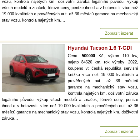
vozu, kontrola najetých km. doživotní záruka legálního původu. výkup
všech modelů a značek, férové ceny, peníze ihned a v hotovosti. více než
19 000 kvalitních a prověřených aut. až 36 měsíců garance na mechanický
stav vozu, kontrola najetých km.…
Zobrazit inzerát
Hyundai Tucson 1.6 T-GDI
Cena:
500000
Kč, výkon 110 kw,
najeto 84620 km, rok výroby: 2022,
koupeno v: česká republika servisní
knížka více než 19 000 kvalitních a
prověřených aut. až 36 měsíců
garance na mechanický stav vozu,
kontrola najetých km. doživotní záruka
legálního původu. výkup všech modelů a značek, férové ceny, peníze
ihned a v hotovosti. více než 19 000 kvalitních a prověřených aut. až 36
měsíců garance na mechanický stav vozu, kontrola najetých km. doživotní
záruka…
Zobrazit inzerát