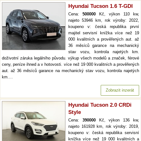
Hyundai Tucson 1.6 T-GDI
Cena:
500000
Kč, výkon 110 kw,
najeto 53946 km, rok výroby: 2022,
koupeno v: česká republika první
majitel servisní knížka více než 19
000 kvalitních a prověřených aut. až
36 měsíců garance na mechanický
stav vozu, kontrola najetých km.
doživotní záruka legálního původu. výkup všech modelů a značek, férové
ceny, peníze ihned a v hotovosti. více než 19 000 kvalitních a prověřených
aut. až 36 měsíců garance na mechanický stav vozu, kontrola najetých
km.…
Zobrazit inzerát
Hyundai Tucson 2.0 CRDi
Style
Cena:
390000
Kč, výkon 136 kw,
najeto 161928 km, rok výroby: 2019,
koupeno v: česká republika servisní
knížka více než 19 000 kvalitních a