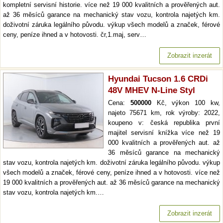
kompletní servisní historie. více než 19 000 kvalitních a prověřených aut.
až 36 měsíců garance na mechanický stav vozu, kontrola najetých km.
doživotní záruka legálního původu. výkup všech modelů a značek, férové
ceny, peníze ihned a v hotovosti. čr,1.maj, serv…
Zobrazit inzerát
Hyundai Tucson 1.6 CRDi
48V MHEV N-Line Styl
Cena:
500000
Kč, výkon 100 kw,
najeto 75671 km, rok výroby: 2022,
koupeno v: česká republika první
majitel servisní knížka více než 19
000 kvalitních a prověřených aut. až
36 měsíců garance na mechanický
stav vozu, kontrola najetých km. doživotní záruka legálního původu. výkup
všech modelů a značek, férové ceny, peníze ihned a v hotovosti. více než
19 000 kvalitních a prověřených aut. až 36 měsíců garance na mechanický
stav vozu, kontrola najetých km.…
Zobrazit inzerát