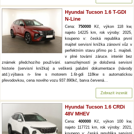
Hyundai Tucson 1.6 T-GDI
N-Line
Cena:
750000
Kč, výkon 118 kw,
najeto 14225 km, rok výroby: 2025,
koupeno v: česká republika první
majitel servisní knížka zánovní vůz v
perfektním stavu přímo po 1. majiteli.
v plné tovární záruce. interiér bez
známek předchozího používání. samozřejmostí je doložená servisní
historie (servisní knížka) a veškerá palubní dokumentace (návody
atd.).výbava n- line s motorem 1.6t-gdi 118kw s automatickou
převodovkou, cena nového vozu 937.890kč, barva červená…
Zobrazit inzerát
Hyundai Tucson 1.6 CRDi
48V MHEV
Cena:
400000
Kč, výkon 100 kw,
najeto 117721 km, rok výroby: 2021,
koupeno v: česká republika servisní