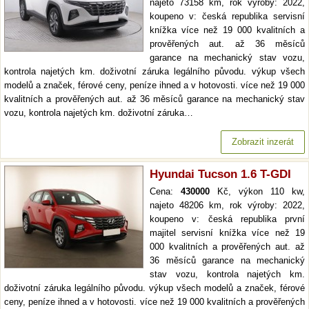
najeto 73158 km, rok výroby: 2022,
koupeno v: česká republika servisní
knížka více než 19 000 kvalitních a
prověřených aut. až 36 měsíců
garance na mechanický stav vozu,
kontrola najetých km. doživotní záruka legálního původu. výkup všech
modelů a značek, férové ceny, peníze ihned a v hotovosti. více než 19 000
kvalitních a prověřených aut. až 36 měsíců garance na mechanický stav
vozu, kontrola najetých km. doživotní záruka…
Zobrazit inzerát
Hyundai Tucson 1.6 T-GDI
Cena:
430000
Kč, výkon 110 kw,
najeto 48206 km, rok výroby: 2022,
koupeno v: česká republika první
majitel servisní knížka více než 19
000 kvalitních a prověřených aut. až
36 měsíců garance na mechanický
stav vozu, kontrola najetých km.
doživotní záruka legálního původu. výkup všech modelů a značek, férové
ceny, peníze ihned a v hotovosti. více než 19 000 kvalitních a prověřených