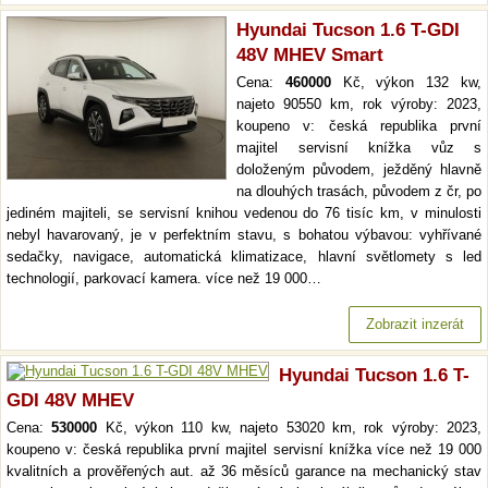
Hyundai Tucson 1.6 T-GDI
48V MHEV Smart
Cena:
460000
Kč, výkon 132 kw,
najeto 90550 km, rok výroby: 2023,
koupeno v: česká republika první
majitel servisní knížka vůz s
doloženým původem, ježděný hlavně
na dlouhých trasách, původem z čr, po
jediném majiteli, se servisní knihou vedenou do 76 tisíc km, v minulosti
nebyl havarovaný, je v perfektním stavu, s bohatou výbavou: vyhřívané
sedačky, navigace, automatická klimatizace, hlavní světlomety s led
technologií, parkovací kamera. více než 19 000…
Zobrazit inzerát
Hyundai Tucson 1.6 T-
GDI 48V MHEV
Cena:
530000
Kč, výkon 110 kw, najeto 53020 km, rok výroby: 2023,
koupeno v: česká republika první majitel servisní knížka více než 19 000
kvalitních a prověřených aut. až 36 měsíců garance na mechanický stav