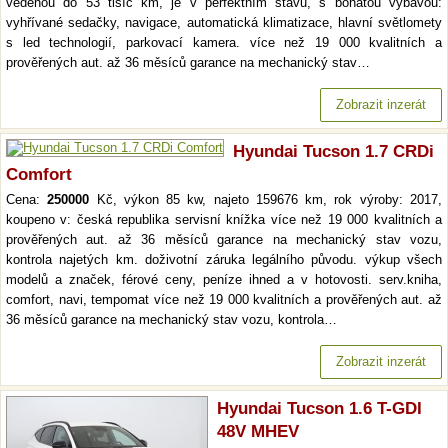
vedenou do 53 tisíc km, je v perfektním stavu, s bohatou výbavou:
vyhřívané sedačky, navigace, automatická klimatizace, hlavní světlomety
s led technologií, parkovací kamera. více než 19 000 kvalitních a
prověřených aut. až 36 měsíců garance na mechanický stav…
Zobrazit inzerát
Hyundai Tucson 1.7 CRDi
Comfort
Cena:
250000
Kč, výkon 85 kw, najeto 159676 km, rok výroby: 2017,
koupeno v: česká republika servisní knížka více než 19 000 kvalitních a
prověřených aut. až 36 měsíců garance na mechanický stav vozu,
kontrola najetých km. doživotní záruka legálního původu. výkup všech
modelů a značek, férové ceny, peníze ihned a v hotovosti. serv.kniha,
comfort, navi, tempomat více než 19 000 kvalitních a prověřených aut. až
36 měsíců garance na mechanický stav vozu, kontrola…
Zobrazit inzerát
Hyundai Tucson 1.6 T-GDI
48V MHEV