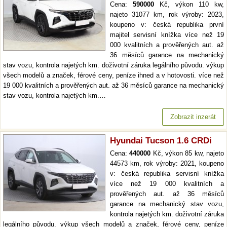
Cena:
590000
Kč, výkon 110 kw,
najeto 31077 km, rok výroby: 2023,
koupeno v: česká republika první
majitel servisní knížka více než 19
000 kvalitních a prověřených aut. až
36 měsíců garance na mechanický
stav vozu, kontrola najetých km. doživotní záruka legálního původu. výkup
všech modelů a značek, férové ceny, peníze ihned a v hotovosti. více než
19 000 kvalitních a prověřených aut. až 36 měsíců garance na mechanický
stav vozu, kontrola najetých km.…
Zobrazit inzerát
Hyundai Tucson 1.6 CRDi
Cena:
440000
Kč, výkon 85 kw, najeto
44573 km, rok výroby: 2021, koupeno
v: česká republika servisní knížka
více než 19 000 kvalitních a
prověřených aut. až 36 měsíců
garance na mechanický stav vozu,
kontrola najetých km. doživotní záruka
legálního původu. výkup všech modelů a značek, férové ceny, peníze