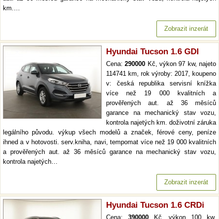
km.…
Zobrazit inzerát
Hyundai Tucson 1.6 GDI
Cena:
290000
Kč, výkon 97 kw, najeto
114741 km, rok výroby: 2017, koupeno
v: česká republika servisní knížka
více než 19 000 kvalitních a
prověřených aut. až 36 měsíců
garance na mechanický stav vozu,
kontrola najetých km. doživotní záruka
legálního původu. výkup všech modelů a značek, férové ceny, peníze
ihned a v hotovosti. serv.kniha, navi, tempomat více než 19 000 kvalitních
a prověřených aut. až 36 měsíců garance na mechanický stav vozu,
kontrola najetých…
Zobrazit inzerát
Hyundai Tucson 1.6 CRDi
Cena:
390000
Kč, výkon 100 kw,