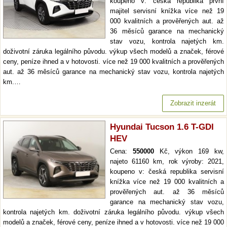
koupeno v: česká republika první
majitel servisní knížka více než 19
000 kvalitních a prověřených aut. až
36 měsíců garance na mechanický
stav vozu, kontrola najetých km.
doživotní záruka legálního původu. výkup všech modelů a značek, férové
ceny, peníze ihned a v hotovosti. více než 19 000 kvalitních a prověřených
aut. až 36 měsíců garance na mechanický stav vozu, kontrola najetých
km.…
Zobrazit inzerát
Hyundai Tucson 1.6 T-GDI
HEV
Cena:
550000
Kč, výkon 169 kw,
najeto 61160 km, rok výroby: 2021,
koupeno v: česká republika servisní
knížka více než 19 000 kvalitních a
prověřených aut. až 36 měsíců
garance na mechanický stav vozu,
kontrola najetých km. doživotní záruka legálního původu. výkup všech
modelů a značek, férové ceny, peníze ihned a v hotovosti. více než 19 000