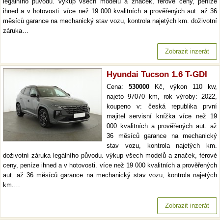
legálního původu. výkup všech modelů a značek, férové ceny, peníze
ihned a v hotovosti. více než 19 000 kvalitních a prověřených aut. až 36
měsíců garance na mechanický stav vozu, kontrola najetých km. doživotní
záruka…
Zobrazit inzerát
Hyundai Tucson 1.6 T-GDI
Cena:
530000
Kč, výkon 110 kw,
najeto 97070 km, rok výroby: 2022,
koupeno v: česká republika první
majitel servisní knížka více než 19
000 kvalitních a prověřených aut. až
36 měsíců garance na mechanický
stav vozu, kontrola najetých km.
doživotní záruka legálního původu. výkup všech modelů a značek, férové
ceny, peníze ihned a v hotovosti. více než 19 000 kvalitních a prověřených
aut. až 36 měsíců garance na mechanický stav vozu, kontrola najetých
km.…
Zobrazit inzerát