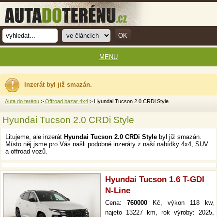
MENU
Inzerát byl již smazán.
Auta do terénu
>
Offroad bazar 4x4
> Hyundai Tucson 2.0 CRDi Style
Hyundai Tucson 2.0 CRDi Style
Litujeme, ale inzerát
Hyundai Tucson 2.0 CRDi Style
byl již smazán.
Místo něj jsme pro Vás našli podobné inzeráty z naší nabídky 4x4, SUV
a offroad vozů.
Hyundai Tucson 1.6 T-GDI
N-Line
Cena:
760000
Kč, výkon 118 kw,
najeto 13227 km, rok výroby: 2025,