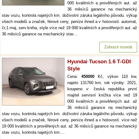
000 kvalitních a prověřených aut. až
36 měsíců garance na mechanický
stav vozu, kontrola najetých km. doživotní záruka legálního původu. výkup
všech modelů a značek, férové ceny, peníze ihned a v hotovosti. automat,
čr,1.maj, serv.kniha, style více než 19 000 kvalitních a prověřených aut. až
36 měsíců garance na mechanický stav…
Zobrazit inzerát
Hyundai Tucson 1.6 T-GDI
Style
Cena:
450000
Kč, výkon 110 kw,
najeto 131760 km, rok výroby: 2021,
koupeno v: česká republika první
majitel servisní knížka více než 19
000 kvalitních a prověřených aut. až
36 měsíců garance na mechanický
stav vozu, kontrola najetých km. doživotní záruka legálního původu. výkup
všech modelů a značek, férové ceny, peníze ihned a v hotovosti. více než
19 000 kvalitních a prověřených aut. až 36 měsíců garance na mechanický
stav vozu, kontrola najetých km.…