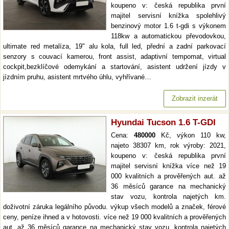
koupeno v: česká republika první
majitel servisní knížka spolehlivý
benzinový motor 1.6 t-gdi s výkonem
118kw a automatickou převodovkou,
ultimate red metalíza, 19" alu kola, full led, přední a zadní parkovací
senzory s couvací kamerou, front assist, adaptivní tempomat, virtual
cockpit,bezklíčové odemykání a startování, asistent udržení jízdy v
jízdním pruhu, asistent mrtvého úhlu, vyhřívané…
Zobrazit inzerát
Hyundai Tucson 1.6 T-GDI
Cena:
480000
Kč, výkon 110 kw,
najeto 38307 km, rok výroby: 2021,
koupeno v: česká republika první
majitel servisní knížka více než 19
000 kvalitních a prověřených aut. až
36 měsíců garance na mechanický
stav vozu, kontrola najetých km.
doživotní záruka legálního původu. výkup všech modelů a značek, férové
ceny, peníze ihned a v hotovosti. více než 19 000 kvalitních a prověřených
aut. až 36 měsíců garance na mechanický stav vozu, kontrola najetých