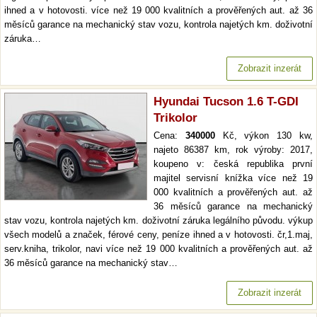
ihned a v hotovosti. více než 19 000 kvalitních a prověřených aut. až 36
měsíců garance na mechanický stav vozu, kontrola najetých km. doživotní
záruka…
Zobrazit inzerát
Hyundai Tucson 1.6 T-GDI
Trikolor
Cena:
340000
Kč, výkon 130 kw,
najeto 86387 km, rok výroby: 2017,
koupeno v: česká republika první
majitel servisní knížka více než 19
000 kvalitních a prověřených aut. až
36 měsíců garance na mechanický
stav vozu, kontrola najetých km. doživotní záruka legálního původu. výkup
všech modelů a značek, férové ceny, peníze ihned a v hotovosti. čr,1.maj,
serv.kniha, trikolor, navi více než 19 000 kvalitních a prověřených aut. až
36 měsíců garance na mechanický stav…
Zobrazit inzerát