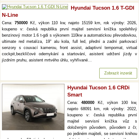
Hyundai Tucson 1.6 T-GDI
N-Line
Cena:
750000
Kč, výkon 110 kw, najeto 15159 km, rok výroby: 2026,
koupeno v: česká republika první majitel servisní knížka spolehlivý
benzinový motor 1.6 t-gdi s výkonem 110kw a automatickou převodovkou,
ultimate red metalíza, 19" alu kola, full led, přední a zadní parkovací
senzory s couvací kamerou, front assist, adaptivní tempomat, virtual
cockpit,bezklíčové odemykání a startování, asistent udržení jízdy v
jízdním pruhu, asistent mrtvého úhlu, vyhřívané…
Zobrazit inzerát
Hyundai Tucson 1.6 CRDi
Smart
Cena:
480000
Kč, výkon 100 kw,
najeto 68091 km, rok výroby: 2022,
koupeno v: česká republika první
majitel servisní knížka vůz s
doloženým původem, původem z čr,
po jediném majiteli, se servisní knihou