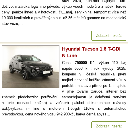
stav vozu, kontrola najetých km.
doživotní záruka legálního původu. výkup všech modelů a značek, férové
ceny, peníze ihned a v hotovosti. čr,1.maj, serv.kniha, tempomat více než
19 000 kvalitních a prověřených aut. až 36 měsíců garance na mechanický
stav vozu,…
Zobrazit inzerát
Hyundai Tucson 1.6 T-GDI
N-Line
Cena:
750000
Kč, výkon 110 kw,
najeto 6553 km, rok výroby: 2025,
koupeno v: česká republika první
majitel servisní knížka zánovní vůz v
perfektním stavu přímo po 1. majiteli.
v plné tovární záruce. interiér bez
známek předchozího používání. samozřejmostí je doložená servisní
historie (servisní knížka) a veškerá palubní dokumentace (návody
atd.).výbava n- line s motorem 1.6t-gdi 110kw s automatickou
převodovkou, cena nového vozu 942.900kč, barva černá abyss…
Zobrazit inzerát