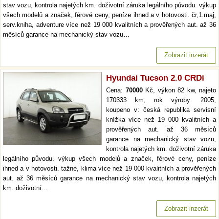
stav vozu, kontrola najetých km. doživotní záruka legálního původu. výkup
všech modelů a značek, férové ceny, peníze ihned a v hotovosti. čr,1.maj,
serv.kniha, adventure více než 19 000 kvalitních a prověřených aut. až 36
měsíců garance na mechanický stav vozu…
Zobrazit inzerát
Hyundai Tucson 2.0 CRDi
Cena:
70000
Kč, výkon 82 kw, najeto
170333 km, rok výroby: 2005,
koupeno v: česká republika servisní
knížka více než 19 000 kvalitních a
prověřených aut. až 36 měsíců
garance na mechanický stav vozu,
kontrola najetých km. doživotní záruka
legálního původu. výkup všech modelů a značek, férové ceny, peníze
ihned a v hotovosti. tažné, klima více než 19 000 kvalitních a prověřených
aut. až 36 měsíců garance na mechanický stav vozu, kontrola najetých
km. doživotní…
Zobrazit inzerát