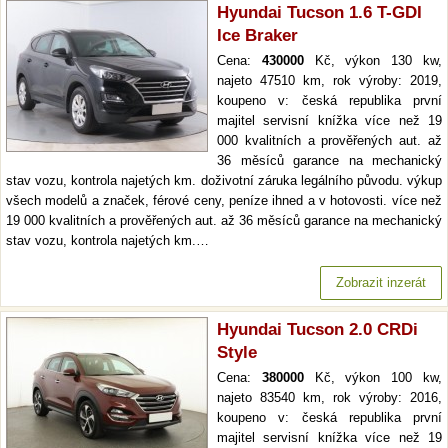
Hyundai Tucson 1.6 T-GDI
Ice Braker
Cena:
430000
Kč, výkon 130 kw,
najeto 47510 km, rok výroby: 2019,
koupeno v: česká republika první
majitel servisní knížka více než 19
000 kvalitních a prověřených aut. až
36 měsíců garance na mechanický
stav vozu, kontrola najetých km. doživotní záruka legálního původu. výkup
všech modelů a značek, férové ceny, peníze ihned a v hotovosti. více než
19 000 kvalitních a prověřených aut. až 36 měsíců garance na mechanický
stav vozu, kontrola najetých km.…
Zobrazit inzerát
Hyundai Tucson 2.0 CRDi
Style
Cena:
380000
Kč, výkon 100 kw,
najeto 83540 km, rok výroby: 2016,
koupeno v: česká republika první
majitel servisní knížka více než 19