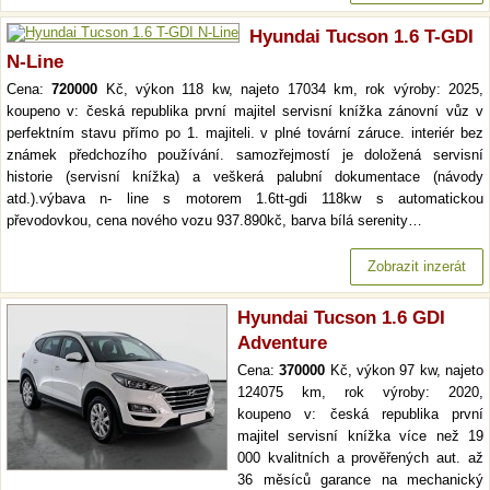
Hyundai Tucson 1.6 T-GDI
N-Line
Cena:
720000
Kč, výkon 118 kw, najeto 17034 km, rok výroby: 2025,
koupeno v: česká republika první majitel servisní knížka zánovní vůz v
perfektním stavu přímo po 1. majiteli. v plné tovární záruce. interiér bez
známek předchozího používání. samozřejmostí je doložená servisní
historie (servisní knížka) a veškerá palubní dokumentace (návody
atd.).výbava n- line s motorem 1.6tt-gdi 118kw s automatickou
převodovkou, cena nového vozu 937.890kč, barva bílá serenity…
Zobrazit inzerát
Hyundai Tucson 1.6 GDI
Adventure
Cena:
370000
Kč, výkon 97 kw, najeto
124075 km, rok výroby: 2020,
koupeno v: česká republika první
majitel servisní knížka více než 19
000 kvalitních a prověřených aut. až
36 měsíců garance na mechanický