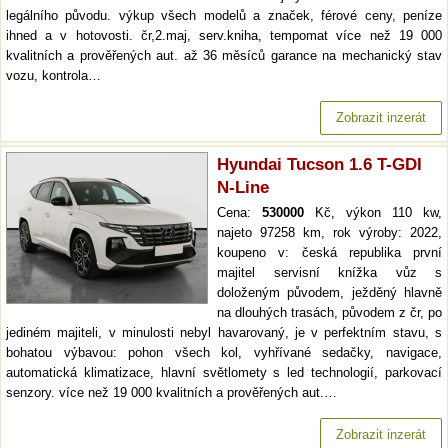
legálního původu. výkup všech modelů a značek, férové ceny, peníze
ihned a v hotovosti. čr,2.maj, serv.kniha, tempomat více než 19 000
kvalitních a prověřených aut. až 36 měsíců garance na mechanický stav
vozu, kontrola…
Zobrazit inzerát
Hyundai Tucson 1.6 T-GDI
N-Line
Cena:
530000
Kč, výkon 110 kw,
najeto 97258 km, rok výroby: 2022,
koupeno v: česká republika první
majitel servisní knížka vůz s
doloženým původem, ježděný hlavně
na dlouhých trasách, původem z čr, po
jediném majiteli, v minulosti nebyl havarovaný, je v perfektním stavu, s
bohatou výbavou: pohon všech kol, vyhřívané sedačky, navigace,
automatická klimatizace, hlavní světlomety s led technologií, parkovací
senzory. více než 19 000 kvalitních a prověřených aut.…
Zobrazit inzerát