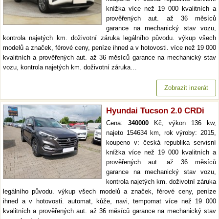
knížka více než 19 000 kvalitních a
prověřených aut. až 36 měsíců
garance na mechanický stav vozu,
kontrola najetých km. doživotní záruka legálního původu. výkup všech
modelů a značek, férové ceny, peníze ihned a v hotovosti. více než 19 000
kvalitních a prověřených aut. až 36 měsíců garance na mechanický stav
vozu, kontrola najetých km. doživotní záruka…
Zobrazit inzerát
Hyundai Tucson 2.0 CRDi
Cena:
340000
Kč, výkon 136 kw,
najeto 154634 km, rok výroby: 2015,
koupeno v: česká republika servisní
knížka více než 19 000 kvalitních a
prověřených aut. až 36 měsíců
garance na mechanický stav vozu,
kontrola najetých km. doživotní záruka
legálního původu. výkup všech modelů a značek, férové ceny, peníze
ihned a v hotovosti. automat, kůže, navi, tempomat více než 19 000
kvalitních a prověřených aut. až 36 měsíců garance na mechanický stav