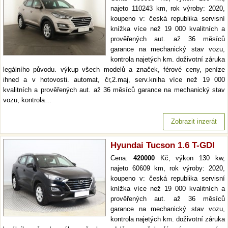
najeto 110243 km, rok výroby: 2020,
koupeno v: česká republika servisní
knížka více než 19 000 kvalitních a
prověřených aut. až 36 měsíců
garance na mechanický stav vozu,
kontrola najetých km. doživotní záruka
legálního původu. výkup všech modelů a značek, férové ceny, peníze
ihned a v hotovosti. automat, čr,2.maj, serv.kniha více než 19 000
kvalitních a prověřených aut. až 36 měsíců garance na mechanický stav
vozu, kontrola…
Zobrazit inzerát
Hyundai Tucson 1.6 T-GDI
Cena:
420000
Kč, výkon 130 kw,
najeto 60609 km, rok výroby: 2020,
koupeno v: česká republika servisní
knížka více než 19 000 kvalitních a
prověřených aut. až 36 měsíců
garance na mechanický stav vozu,
kontrola najetých km. doživotní záruka