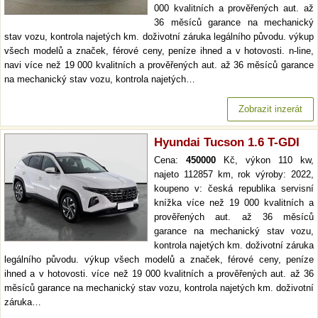
000 kvalitních a prověřených aut. až
36 měsíců garance na mechanický
stav vozu, kontrola najetých km. doživotní záruka legálního původu. výkup
všech modelů a značek, férové ceny, peníze ihned a v hotovosti. n-line,
navi více než 19 000 kvalitních a prověřených aut. až 36 měsíců garance
na mechanický stav vozu, kontrola najetých…
Zobrazit inzerát
Hyundai Tucson 1.6 T-GDI
Cena:
450000
Kč, výkon 110 kw,
najeto 112857 km, rok výroby: 2022,
koupeno v: česká republika servisní
knížka více než 19 000 kvalitních a
prověřených aut. až 36 měsíců
garance na mechanický stav vozu,
kontrola najetých km. doživotní záruka
legálního původu. výkup všech modelů a značek, férové ceny, peníze
ihned a v hotovosti. více než 19 000 kvalitních a prověřených aut. až 36
měsíců garance na mechanický stav vozu, kontrola najetých km. doživotní
záruka…