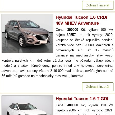
Zobrazit inzerát
Hyundai Tucson 1.6 CRDi
48V MHEV Adventure
Cena:
390000
Kč, výkon 100 kw,
najeto 62557 km, rok výroby: 2020,
koupeno v: česká republika servisní
knížka více než 19 000 kvalitních a
prověřených aut. až 36 měsíců
garance na mechanický stav vozu,
kontrola najetých km. doživotní záruka legálního původu. výkup všech
modelů a značek, férové ceny, peníze ihned a v hotovosti. serv.kniha,
adventure, navi, xenony více než 19 000 kvalitních a prověřených aut. až
36 měsíců garance na mechanický stav vozu, kontrola…
Zobrazit inzerát
Hyundai Tucson 1.6 T-GDI
Cena:
480000
Kč, výkon 110 kw,
najeto 72606 km, rok výroby: 2021,