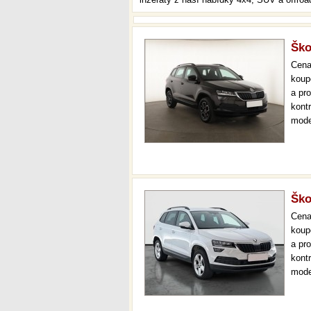
Ško
Cen
koup
a pr
kont
mode
000 
mech
Ško
Cen
koup
a pr
kont
mode
000 
mech