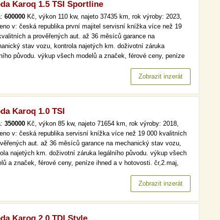
da Karoq 1.5 TSI Sportline
a:
600000
Kč, výkon 110 kw, najeto 37435 km, rok výroby: 2023,
eno v: česká republika první majitel servisní knížka více než 19
kvalitních a prověřených aut. až 36 měsíců garance na
anický stav vozu, kontrola najetých km. doživotní záruka
lního původu. výkup všech modelů a značek, férové ceny, peníze
d a v hotovosti. více než 19 000 kvalitních a prověřených aut. až
ěsíců garance na mechanický stav vozu, kontrola najetých km.…
Zobrazit inzerát
da Karoq 1.0 TSI
a:
350000
Kč, výkon 85 kw, najeto 71654 km, rok výroby: 2018,
eno v: česká republika servisní knížka více než 19 000 kvalitních
ověřených aut. až 36 měsíců garance na mechanický stav vozu,
rola najetých km. doživotní záruka legálního původu. výkup všech
lů a značek, férové ceny, peníze ihned a v hotovosti. čr,2.maj,
, tempomat více než 19 000 kvalitních a prověřených aut. až 36
ců garance na mechanický stav vozu, kontrola najetých…
Zobrazit inzerát
da Karoq 2.0 TDI Style