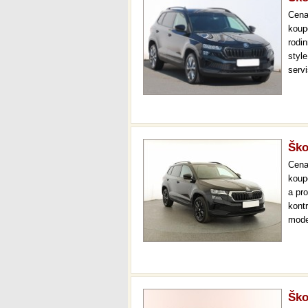
Cen
koup
rodi
style
servi
až 3
doži
Ško
Cen
koup
a pr
kont
mode
000 
mech
Ško