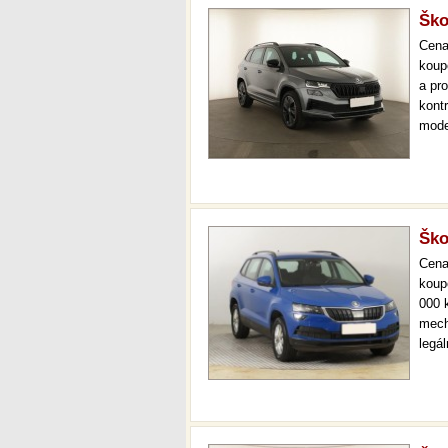
Ško
Cen
koup
a pr
kont
mode
000 
mech
Ško
Cen
koup
000 
mech
legá
ihne
36 m