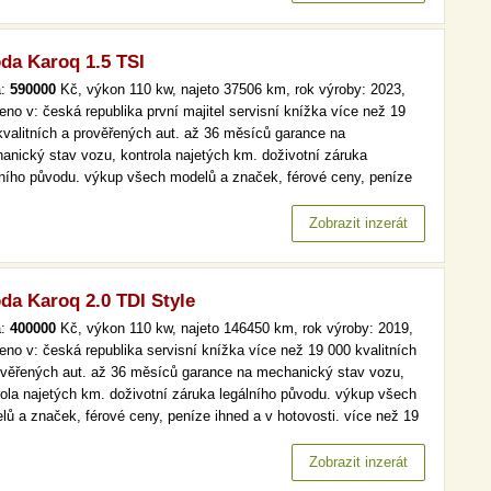
da Karoq 1.5 TSI
a:
590000
Kč, výkon 110 kw, najeto 37506 km, rok výroby: 2023,
eno v: česká republika první majitel servisní knížka více než 19
kvalitních a prověřených aut. až 36 měsíců garance na
anický stav vozu, kontrola najetých km. doživotní záruka
lního původu. výkup všech modelů a značek, férové ceny, peníze
d a v hotovosti. více než 19 000 kvalitních a prověřených aut. až
ěsíců garance na mechanický stav vozu, kontrola najetých km.…
Zobrazit inzerát
da Karoq 2.0 TDI Style
a:
400000
Kč, výkon 110 kw, najeto 146450 km, rok výroby: 2019,
eno v: česká republika servisní knížka více než 19 000 kvalitních
ověřených aut. až 36 měsíců garance na mechanický stav vozu,
rola najetých km. doživotní záruka legálního původu. výkup všech
lů a značek, férové ceny, peníze ihned a v hotovosti. více než 19
kvalitních a prověřených aut. až 36 měsíců garance na
anický stav vozu, kontrola najetých km. doživotní záruka…
Zobrazit inzerát