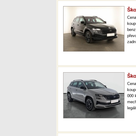
Ško
Cen
koup
benz
převo
zadn
jízd
seda
star
Ško
Cen
koup
000 
mech
legá
ihne
36 m