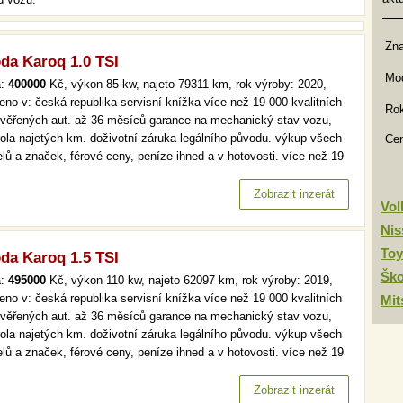
Zn
da Karoq 1.0 TSI
Mod
a:
400000
Kč, výkon 85 kw, najeto 79311 km, rok výroby: 2020,
eno v: česká republika servisní knížka více než 19 000 kvalitních
Rok
ověřených aut. až 36 měsíců garance na mechanický stav vozu,
rola najetých km. doživotní záruka legálního původu. výkup všech
Ce
lů a značek, férové ceny, peníze ihned a v hotovosti. více než 19
kvalitních a prověřených aut. až 36 měsíců garance na
anický stav vozu, kontrola najetých km. doživotní záruka…
Zobrazit inzerát
Vo
Nis
Toy
da Karoq 1.5 TSI
Šk
a:
495000
Kč, výkon 110 kw, najeto 62097 km, rok výroby: 2019,
eno v: česká republika servisní knížka více než 19 000 kvalitních
Mit
ověřených aut. až 36 měsíců garance na mechanický stav vozu,
rola najetých km. doživotní záruka legálního původu. výkup všech
lů a značek, férové ceny, peníze ihned a v hotovosti. více než 19
kvalitních a prověřených aut. až 36 měsíců garance na
anický stav vozu, kontrola najetých km. doživotní záruka…
Zobrazit inzerát