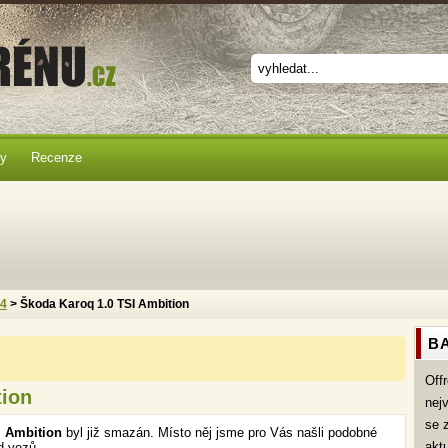
ky
Recenze
x4
> Škoda Karoq 1.0 TSI Ambition
BA
Off
tion
nej
se 
I Ambition
byl již smazán. Místo něj jsme pro Vás našli podobné
akt
d vozů.