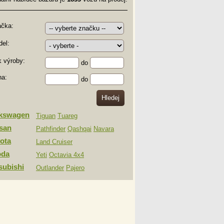
ačka:
el:
 výroby:
do
na:
do
lkswagen
Tiguan
Tuareg
san
Pathfinder
Qashqai
Navara
ota
Land Cruiser
oda
Yeti
Octavia 4x4
subishi
Outlander
Pajero