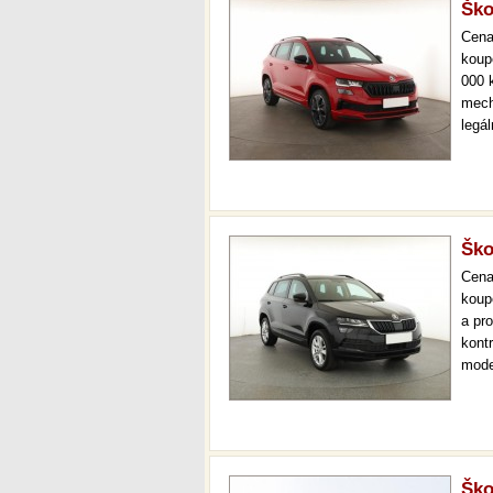
Ško
Cen
koup
000 
mech
legá
ihne
36 m
Ško
Cen
koup
a pr
kont
mode
navi
měsí
Ško