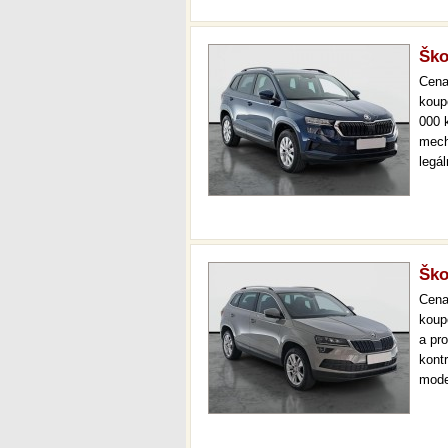
Ško
Cen
koup
000 
mech
legá
ihne
36 m
Ško
Cen
koup
a pr
kont
mode
000 
mech