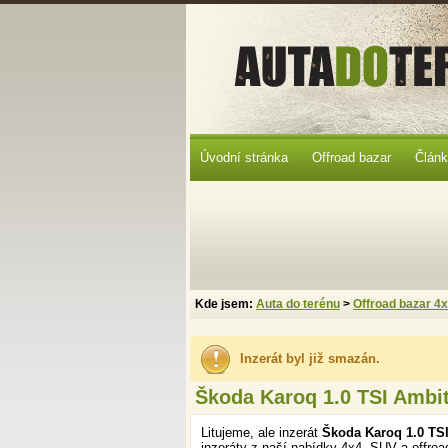
Úvodní stránka
Offroad bazar
Člán
Kde jsem:
Auta do terénu
>
Offroad bazar 4
Inzerát byl již smazán.
Škoda Karoq 1.0 TSI Ambi
Litujeme, ale inzerát
Škoda Karoq 1.0 TS
inzeráty z naší nabídky 4x4, SUV a offroa