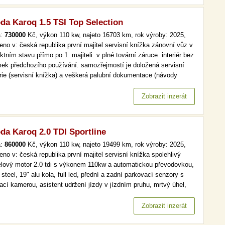
da Karoq 1.5 TSI Top Selection
a:
730000
Kč, výkon 110 kw, najeto 16703 km, rok výroby: 2025,
eno v: česká republika první majitel servisní knížka zánovní vůz v
ktním stavu přímo po 1. majiteli. v plné tovární záruce. interiér bez
ek předchozího používání. samozřejmostí je doložená servisní
orie (servisní knížka) a veškerá palubní dokumentace (návody
).výbava top selection s motorem 1.5tsi 110kw s automatickou
odovkou dsg, cena nového vozu 896.500kč, barva černá…
Zobrazit inzerát
da Karoq 2.0 TDI Sportline
a:
860000
Kč, výkon 110 kw, najeto 19499 km, rok výroby: 2025,
eno v: česká republika první majitel servisní knížka spolehlivý
elový motor 2.0 tdi s výkonem 110kw a automatickou převodovkou,
steel, 19" alu kola, full led, přední a zadní parkovací senzory s
ací kamerou, asistent udržení jízdy v jízdním pruhu, mrtvý úhel,
tivní tempomatvyhřívané přední a zadní sedačky včetně volantu,
amera, bezklíčové odemykání a startování, virtual…
Zobrazit inzerát