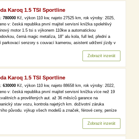
da Karoq 1.5 TSI Sportline
a:
780000
Kč, výkon 110 kw, najeto 27525 km, rok výroby: 2025,
eno v: česká republika první majitel servisní knížka spolehlivý
inový motor 1.5 tsi s výkonem 110kw a automatickou
dovkou, černá magic metalíza, 18" alu kola, full led, přední a
í parkovací senzory s couvací kamerou, asistent udržení jízdy v
ním pruhu, mrtvý úhel, adaptivní tempomatvyhřívané přední a zadní
čky včetně volantu, 360kamera, bezklíčové odemykání a
Zobrazit inzerát
tování,…
da Karoq 1.5 TSI Sportline
a:
630000
Kč, výkon 110 kw, najeto 88658 km, rok výroby: 2022,
eno v: česká republika první majitel servisní knížka více než 19
kvalitních a prověřených aut. až 36 měsíců garance na
anický stav vozu, kontrola najetých km. doživotní záruka
lního původu. výkup všech modelů a značek, férové ceny, peníze
d a v hotovosti. více než 19 000 kvalitních a prověřených aut. až
ěsíců garance na mechanický stav vozu, kontrola najetých km.…
Zobrazit inzerát