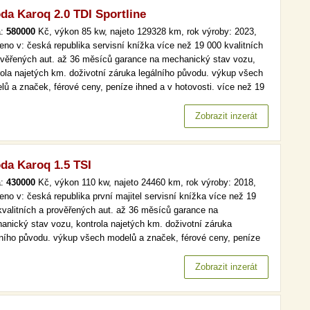
da Karoq 2.0 TDI Sportline
a:
580000
Kč, výkon 85 kw, najeto 129328 km, rok výroby: 2023,
eno v: česká republika servisní knížka více než 19 000 kvalitních
ověřených aut. až 36 měsíců garance na mechanický stav vozu,
rola najetých km. doživotní záruka legálního původu. výkup všech
lů a značek, férové ceny, peníze ihned a v hotovosti. více než 19
kvalitních a prověřených aut. až 36 měsíců garance na
anický stav vozu, kontrola najetých km. doživotní záruka…
Zobrazit inzerát
da Karoq 1.5 TSI
a:
430000
Kč, výkon 110 kw, najeto 24460 km, rok výroby: 2018,
eno v: česká republika první majitel servisní knížka více než 19
kvalitních a prověřených aut. až 36 měsíců garance na
anický stav vozu, kontrola najetých km. doživotní záruka
lního původu. výkup všech modelů a značek, férové ceny, peníze
d a v hotovosti. více než 19 000 kvalitních a prověřených aut. až
ěsíců garance na mechanický stav vozu, kontrola najetých km.…
Zobrazit inzerát