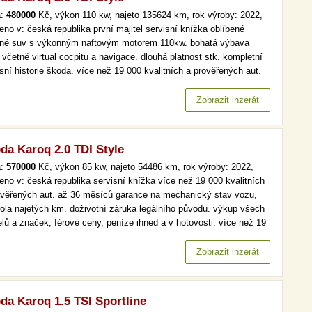
a:
480000
Kč, výkon 110 kw, najeto 135624 km, rok výroby: 2022,
eno v: česká republika první majitel servisní knížka oblíbené
nné suv s výkonným naftovým motorem 110kw. bohatá výbava
 včetně virtual cocpitu a navigace. dlouhá platnost stk. kompletní
sní historie škoda. více než 19 000 kvalitních a prověřených aut.
6 měsíců garance na mechanický stav vozu, kontrola najetých km.
votní záruka legálního původu. výkup všech modelů a…
Zobrazit inzerát
da Karoq 2.0 TDI Style
a:
570000
Kč, výkon 85 kw, najeto 54486 km, rok výroby: 2022,
eno v: česká republika servisní knížka více než 19 000 kvalitních
ověřených aut. až 36 měsíců garance na mechanický stav vozu,
rola najetých km. doživotní záruka legálního původu. výkup všech
lů a značek, férové ceny, peníze ihned a v hotovosti. více než 19
kvalitních a prověřených aut. až 36 měsíců garance na
anický stav vozu, kontrola najetých km. doživotní záruka…
Zobrazit inzerát
da Karoq 1.5 TSI Sportline