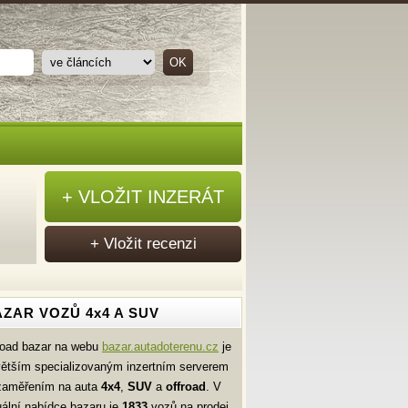
+ VLOŽIT INZERÁT
+ Vložit recenzi
ZAR VOZŮ 4x4 A SUV
road bazar na webu
bazar.autadoterenu.cz
je
větším specializovaným inzertním serverem
zaměřením na auta
4x4
,
SUV
a
offroad
. V
uální nabídce bazaru je
1833
vozů na prodej.