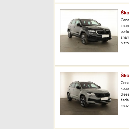
Ško
Cen
koup
perfe
znám
hist
atd.
přev
Ško
Cen
koup
dies
šedá 
couv
adap
360k