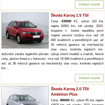
Zobrazit inzerát
Škoda Karoq 1.5 TSI
Cena:
430000
Kč, výkon 110 kw,
najeto 82951 km, rok výroby: 2020,
koupeno v: česká republika první
majitel servisní knížka více než 19
000 kvalitních a prověřených aut. až
36 měsíců garance na mechanický
stav vozu, kontrola najetých km.
doživotní záruka legálního původu. výkup všech modelů a značek, férové
ceny, peníze ihned a v hotovosti. více než 19 000 kvalitních a prověřených
aut. až 36 měsíců garance na mechanický stav vozu, kontrola najetých
km.…
Zobrazit inzerát
Škoda Karoq 2.0 TDI
Ambition Plus
Cena:
480000
Kč, výkon 85 kw, najeto
43875 km, rok výroby: 2021, koupeno