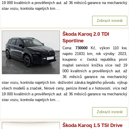
19 000 kvalitních a prověřených aut. až 36 měsíců garance na mechanický
stav vozu, kontrola najetých km.…
Zobrazit inzerát
Škoda Karoq 2.0 TDI
Sportline
Cena:
730000
Kč, výkon 110 kw,
najeto 21831 km, rok výroby: 2023,
koupeno v: česká republika první
majitel servisní knížka více než 19
000 kvalitních a prověřených aut. až
36 měsíců garance na mechanický
stav vozu, kontrola najetých km. doživotní záruka legálního původu. výkup
všech modelů a značek, férové ceny, peníze ihned a v hotovosti. více než
19 000 kvalitních a prověřených aut. až 36 měsíců garance na mechanický
stav vozu, kontrola najetých km.…
Zobrazit inzerát
Škoda Karoq 1.5 TSI Drive