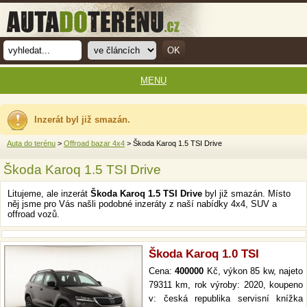
MENU
Inzerát byl již smazán.
Auta do terénu
>
Offroad bazar 4x4
> Škoda Karoq 1.5 TSI Drive
Škoda Karoq 1.5 TSI Drive
Litujeme, ale inzerát
Škoda Karoq 1.5 TSI Drive
byl již smazán. Místo
něj jsme pro Vás našli podobné inzeráty z naší nabídky 4x4, SUV a
offroad vozů.
Škoda Karoq 1.0 TSI
Cena:
400000
Kč, výkon 85 kw, najeto
79311 km, rok výroby: 2020, koupeno
v: česká republika servisní knížka