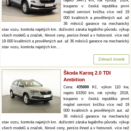
najeto 34471 km, rok výroby: 2024,
koupeno v: česká republika první
majitel servisní knížka více než 19
000 kvalitních a prověřených aut. až
36 měsíců garance na mechanický
stav vozu, kontrola najetých km. doživotní záruka legálního původu. výkup
všech modelů a značek, férové ceny, peníze ihned a v hotovosti. více než
19 000 kvalitních a prověřených aut. až 36 měsíců garance na mechanický
stav vozu, kontrola najetých km.…
Zobrazit inzerát
Škoda Karoq 2.0 TDI
Ambition
Cena:
435000
Kč, výkon 110 kw,
najeto 63350 km, rok výroby: 2018,
koupeno v: česká republika první
majitel servisní knížka více než 19
000 kvalitních a prověřených aut. až
36 měsíců garance na mechanický
stav vozu, kontrola najetých km. doživotní záruka legálního původu. výkup
všech modelů a značek, férové ceny, peníze ihned a v hotovosti. více než