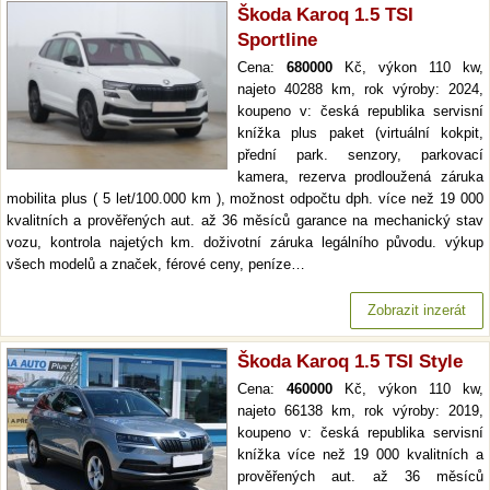
Škoda Karoq 1.5 TSI
Sportline
Cena:
680000
Kč, výkon 110 kw,
najeto 40288 km, rok výroby: 2024,
koupeno v: česká republika servisní
knížka plus paket (virtuální kokpit,
přední park. senzory, parkovací
kamera, rezerva prodloužená záruka
mobilita plus ( 5 let/100.000 km ), možnost odpočtu dph. více než 19 000
kvalitních a prověřených aut. až 36 měsíců garance na mechanický stav
vozu, kontrola najetých km. doživotní záruka legálního původu. výkup
všech modelů a značek, férové ceny, peníze…
Zobrazit inzerát
Škoda Karoq 1.5 TSI Style
Cena:
460000
Kč, výkon 110 kw,
najeto 66138 km, rok výroby: 2019,
koupeno v: česká republika servisní
knížka více než 19 000 kvalitních a
prověřených aut. až 36 měsíců