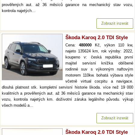
prověřených aut. až 36 měsíců garance na mechanický stav vozu,
kontrola najetých…
Zobrazit inzerát
Škoda Karoq 2.0 TDI Style
Cena:
480000
Kč, výkon 110 kw,
najeto 135624 km, rok výroby: 2022,
koupeno v: česká republika první
majitel servisní knížka oblíbené
rodinné suv s výkonným naftovým
motorem 110kw. bohatá výbava style
včetně virtual cocpitu a navigace.
dlouhá platnost stk. kompletní servisní historie škoda. více než 19 000
kvalitních a prověřených aut. až 36 měsíců garance na mechanický stav
vozu, kontrola najetých km. doživotní záruka legálního původu. výkup
všech modelů a…
Zobrazit inzerát
Škoda Karoq 2.0 TDI Style