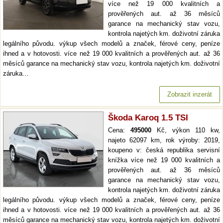
více než 19 000 kvalitních a
prověřených aut. až 36 měsíců
garance na mechanický stav vozu,
kontrola najetých km. doživotní záruka
legálního původu. výkup všech modelů a značek, férové ceny, peníze
ihned a v hotovosti. více než 19 000 kvalitních a prověřených aut. až 36
měsíců garance na mechanický stav vozu, kontrola najetých km. doživotní
záruka…
Zobrazit inzerát
Škoda Karoq 1.5 TSI
Cena:
495000
Kč, výkon 110 kw,
najeto 62097 km, rok výroby: 2019,
koupeno v: česká republika servisní
knížka více než 19 000 kvalitních a
prověřených aut. až 36 měsíců
garance na mechanický stav vozu,
kontrola najetých km. doživotní záruka
legálního původu. výkup všech modelů a značek, férové ceny, peníze
ihned a v hotovosti. více než 19 000 kvalitních a prověřených aut. až 36
měsíců garance na mechanický stav vozu, kontrola najetých km. doživotní