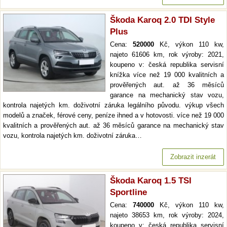
Škoda Karoq 2.0 TDI Style
Plus
Cena:
520000
Kč, výkon 110 kw,
najeto 61606 km, rok výroby: 2021,
koupeno v: česká republika servisní
knížka více než 19 000 kvalitních a
prověřených aut. až 36 měsíců
garance na mechanický stav vozu,
kontrola najetých km. doživotní záruka legálního původu. výkup všech
modelů a značek, férové ceny, peníze ihned a v hotovosti. více než 19 000
kvalitních a prověřených aut. až 36 měsíců garance na mechanický stav
vozu, kontrola najetých km. doživotní záruka…
Zobrazit inzerát
Škoda Karoq 1.5 TSI
Sportline
Cena:
740000
Kč, výkon 110 kw,
najeto 38653 km, rok výroby: 2024,
koupeno v: česká republika servisní