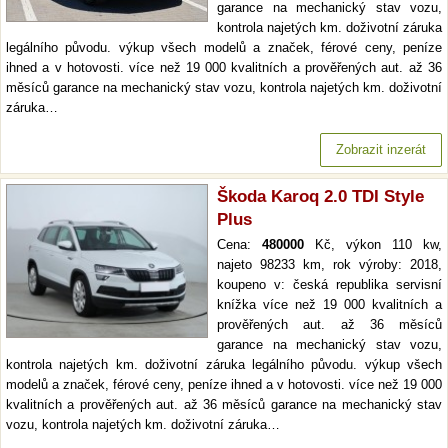
garance na mechanický stav vozu,
kontrola najetých km. doživotní záruka
legálního původu. výkup všech modelů a značek, férové ceny, peníze
ihned a v hotovosti. více než 19 000 kvalitních a prověřených aut. až 36
měsíců garance na mechanický stav vozu, kontrola najetých km. doživotní
záruka…
Zobrazit inzerát
Škoda Karoq 2.0 TDI Style
Plus
Cena:
480000
Kč, výkon 110 kw,
najeto 98233 km, rok výroby: 2018,
koupeno v: česká republika servisní
knížka více než 19 000 kvalitních a
prověřených aut. až 36 měsíců
garance na mechanický stav vozu,
kontrola najetých km. doživotní záruka legálního původu. výkup všech
modelů a značek, férové ceny, peníze ihned a v hotovosti. více než 19 000
kvalitních a prověřených aut. až 36 měsíců garance na mechanický stav
vozu, kontrola najetých km. doživotní záruka…