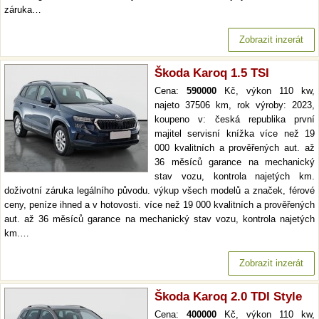
záruka…
Zobrazit inzerát
Škoda Karoq 1.5 TSI
Cena:
590000
Kč, výkon 110 kw,
najeto 37506 km, rok výroby: 2023,
koupeno v: česká republika první
majitel servisní knížka více než 19
000 kvalitních a prověřených aut. až
36 měsíců garance na mechanický
stav vozu, kontrola najetých km.
doživotní záruka legálního původu. výkup všech modelů a značek, férové
ceny, peníze ihned a v hotovosti. více než 19 000 kvalitních a prověřených
aut. až 36 měsíců garance na mechanický stav vozu, kontrola najetých
km.…
Zobrazit inzerát
Škoda Karoq 2.0 TDI Style
Cena:
400000
Kč, výkon 110 kw,