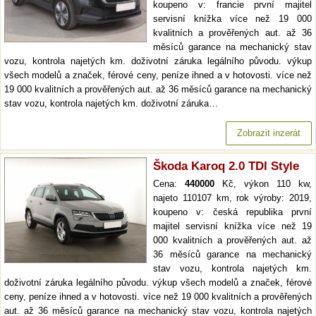
koupeno v: francie první majitel
servisní knížka více než 19 000
kvalitních a prověřených aut. až 36
měsíců garance na mechanický stav
vozu, kontrola najetých km. doživotní záruka legálního původu. výkup
všech modelů a značek, férové ceny, peníze ihned a v hotovosti. více než
19 000 kvalitních a prověřených aut. až 36 měsíců garance na mechanický
stav vozu, kontrola najetých km. doživotní záruka…
Zobrazit inzerát
Škoda Karoq 2.0 TDI Style
Cena:
440000
Kč, výkon 110 kw,
najeto 110107 km, rok výroby: 2019,
koupeno v: česká republika první
majitel servisní knížka více než 19
000 kvalitních a prověřených aut. až
36 měsíců garance na mechanický
stav vozu, kontrola najetých km.
doživotní záruka legálního původu. výkup všech modelů a značek, férové
ceny, peníze ihned a v hotovosti. více než 19 000 kvalitních a prověřených
aut. až 36 měsíců garance na mechanický stav vozu, kontrola najetých