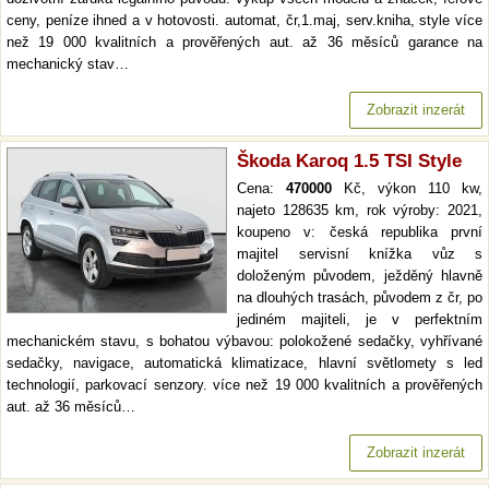
ceny, peníze ihned a v hotovosti. automat, čr,1.maj, serv.kniha, style více
než 19 000 kvalitních a prověřených aut. až 36 měsíců garance na
mechanický stav…
Zobrazit inzerát
Škoda Karoq 1.5 TSI Style
Cena:
470000
Kč, výkon 110 kw,
najeto 128635 km, rok výroby: 2021,
koupeno v: česká republika první
majitel servisní knížka vůz s
doloženým původem, ježděný hlavně
na dlouhých trasách, původem z čr, po
jediném majiteli, je v perfektním
mechanickém stavu, s bohatou výbavou: polokožené sedačky, vyhřívané
sedačky, navigace, automatická klimatizace, hlavní světlomety s led
technologií, parkovací senzory. více než 19 000 kvalitních a prověřených
aut. až 36 měsíců…
Zobrazit inzerát