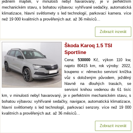
jediném majiteli, v minulosti nebyl havarovaný, je v perfektním
mechanickém stavu, s bohatou výbavou: vyhřívané sedačky, automatická
klimatizace, hlavní světlomety s led technologií, parkovací kamera. více
než 19 000 kvalitních a prověřených aut. až 36 měsíců…
Zobrazit inzerát
Škoda Karoq 1.5 TSI
Sportline
Cena:
530000
Kč, výkon 110 kw,
najeto 80415 km, rok výroby: 2022,
koupeno v: německo servisní knížka
vůz s doloženým původem, ježděný
hlavně na dlouhých trasách, se
servisní knihou vedenou do 61 tisíc
km, v minulosti nebyl havarovaný, je v perfektním mechanickém stavu, s
bohatou výbavou: vyhřívané sedačky, navigace, automatická klimatizace,
hlavní světlomety s led technologií, parkovací senzory. více než 19 000
kvalitních a prověřených aut. až 36 měsíců…
Zobrazit inzerát