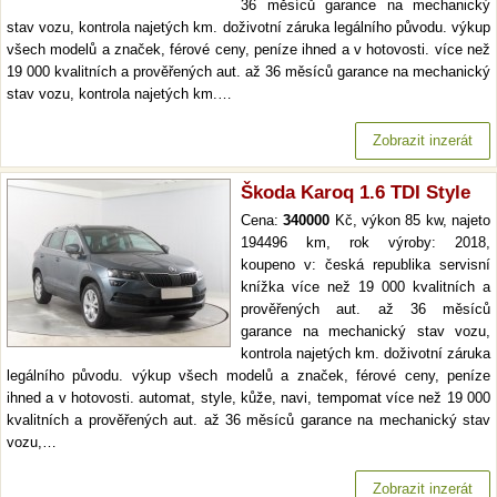
36 měsíců garance na mechanický
stav vozu, kontrola najetých km. doživotní záruka legálního původu. výkup
všech modelů a značek, férové ceny, peníze ihned a v hotovosti. více než
19 000 kvalitních a prověřených aut. až 36 měsíců garance na mechanický
stav vozu, kontrola najetých km.…
Zobrazit inzerát
Škoda Karoq 1.6 TDI Style
Cena:
340000
Kč, výkon 85 kw, najeto
194496 km, rok výroby: 2018,
koupeno v: česká republika servisní
knížka více než 19 000 kvalitních a
prověřených aut. až 36 měsíců
garance na mechanický stav vozu,
kontrola najetých km. doživotní záruka
legálního původu. výkup všech modelů a značek, férové ceny, peníze
ihned a v hotovosti. automat, style, kůže, navi, tempomat více než 19 000
kvalitních a prověřených aut. až 36 měsíců garance na mechanický stav
vozu,…
Zobrazit inzerát