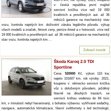
v: česká republika první majitel
servisní knížka více než 19 000
kvalitních a prověřených aut. až 36
měsíců garance na mechanický stav
vozu, kontrola najetých km. doživotní záruka legálního původu. výkup
všech modelů a značek, férové ceny, peníze ihned a v hotovosti. více než
19 000 kvalitních a prověřených aut. až 36 měsíců garance na mechanický
stav vozu, kontrola najetých km.…
Zobrazit inzerát
Škoda Karoq 2.0 TDI
Sportline
Cena:
520000
Kč, výkon 110 kw,
najeto 101607 km, rok výroby: 2021,
koupeno v: německo servisní knížka
vůz s doloženým původem, ježděný
hlavně na dlouhých trasách, se
servisní knihou vedenou do 84 tisíc
km, v minulosti nebyl havarovaný, s bohatou výbavou: vyhřívané sedačky,
navigace, automatická klimatizace, hlavní světlomety s led technologií,