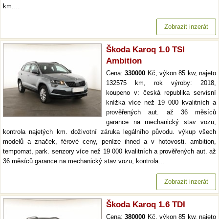
km.…
Zobrazit inzerát
Škoda Karoq 1.0 TSI
Ambition
Cena:
330000
Kč, výkon 85 kw, najeto
132575 km, rok výroby: 2018,
koupeno v: česká republika servisní
knížka více než 19 000 kvalitních a
prověřených aut. až 36 měsíců
garance na mechanický stav vozu,
kontrola najetých km. doživotní záruka legálního původu. výkup všech
modelů a značek, férové ceny, peníze ihned a v hotovosti. ambition,
tempomat, park. senzory více než 19 000 kvalitních a prověřených aut. až
36 měsíců garance na mechanický stav vozu, kontrola…
Zobrazit inzerát
Škoda Karoq 1.6 TDI
Cena:
380000
Kč, výkon 85 kw, najeto