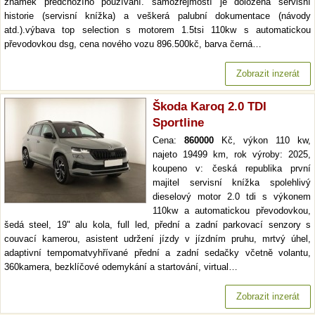
známek předchozího používání. samozřejmostí je doložená servisní
historie (servisní knížka) a veškerá palubní dokumentace (návody
atd.).výbava top selection s motorem 1.5tsi 110kw s automatickou
převodovkou dsg, cena nového vozu 896.500kč, barva černá…
Zobrazit inzerát
Škoda Karoq 2.0 TDI
Sportline
Cena:
860000
Kč, výkon 110 kw,
najeto 19499 km, rok výroby: 2025,
koupeno v: česká republika první
majitel servisní knížka spolehlivý
dieselový motor 2.0 tdi s výkonem
110kw a automatickou převodovkou,
šedá steel, 19" alu kola, full led, přední a zadní parkovací senzory s
couvací kamerou, asistent udržení jízdy v jízdním pruhu, mrtvý úhel,
adaptivní tempomatvyhřívané přední a zadní sedačky včetně volantu,
360kamera, bezklíčové odemykání a startování, virtual…
Zobrazit inzerát