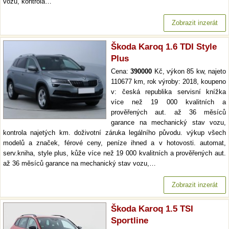
vozu, kontrola…
Zobrazit inzerát
Škoda Karoq 1.6 TDI Style
Plus
Cena:
390000
Kč, výkon 85 kw, najeto
110677 km, rok výroby: 2018, koupeno
v: česká republika servisní knížka
více než 19 000 kvalitních a
prověřených aut. až 36 měsíců
garance na mechanický stav vozu,
kontrola najetých km. doživotní záruka legálního původu. výkup všech
modelů a značek, férové ceny, peníze ihned a v hotovosti. automat,
serv.kniha, style plus, kůže více než 19 000 kvalitních a prověřených aut.
až 36 měsíců garance na mechanický stav vozu,…
Zobrazit inzerát
Škoda Karoq 1.5 TSI
Sportline