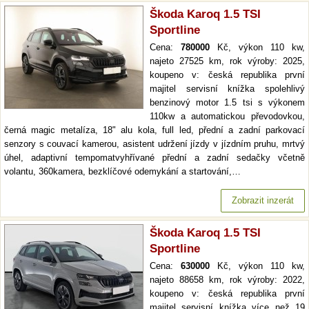
Škoda Karoq 1.5 TSI
Sportline
Cena:
780000
Kč, výkon 110 kw,
najeto 27525 km, rok výroby: 2025,
koupeno v: česká republika první
majitel servisní knížka spolehlivý
benzinový motor 1.5 tsi s výkonem
110kw a automatickou převodovkou,
černá magic metalíza, 18" alu kola, full led, přední a zadní parkovací
senzory s couvací kamerou, asistent udržení jízdy v jízdním pruhu, mrtvý
úhel, adaptivní tempomatvyhřívané přední a zadní sedačky včetně
volantu, 360kamera, bezklíčové odemykání a startování,…
Zobrazit inzerát
Škoda Karoq 1.5 TSI
Sportline
Cena:
630000
Kč, výkon 110 kw,
najeto 88658 km, rok výroby: 2022,
koupeno v: česká republika první
majitel servisní knížka více než 19