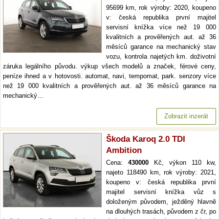
95699 km, rok výroby: 2020, koupeno
v: česká republika první majitel
servisní knížka více než 19 000
kvalitních a prověřených aut. až 36
měsíců garance na mechanický stav
vozu, kontrola najetých km. doživotní
záruka legálního původu. výkup všech modelů a značek, férové ceny,
peníze ihned a v hotovosti. automat, navi, tempomat, park. senzory více
než 19 000 kvalitních a prověřených aut. až 36 měsíců garance na
mechanický…
Zobrazit inzerát
Škoda Karoq 2.0 TDI
Ambition
Cena:
430000
Kč, výkon 110 kw,
najeto 118490 km, rok výroby: 2021,
koupeno v: česká republika první
majitel servisní knížka vůz s
doloženým původem, ježděný hlavně
na dlouhých trasách, původem z čr, po