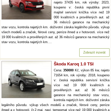
najeto 37435 km, rok výroby: 2023,
koupeno v: česká republika první
majitel servisní knížka více než 19
000 kvalitních a prověřených aut. až
36 měsíců garance na mechanický
stav vozu, kontrola najetých km. doživotní záruka legálního původu. výkup
všech modelů a značek, férové ceny, peníze ihned a v hotovosti. více než
19 000 kvalitních a prověřených aut. až 36 měsíců garance na mechanický
stav vozu, kontrola najetých km.…
Zobrazit inzerát
Škoda Karoq 1.0 TSI
Cena:
350000
Kč, výkon 85 kw, najeto
71654 km, rok výroby: 2018, koupeno
v: česká republika servisní knížka
více než 19 000 kvalitních a
prověřených aut. až 36 měsíců
garance na mechanický stav vozu,
kontrola najetých km. doživotní záruka
legálního původu. výkup všech modelů a značek, férové ceny, peníze
ihned a v hotovosti. čr,2.maj, navi, tempomat více než 19 000 kvalitních a