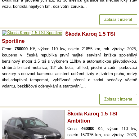
kvalitních a prověřených aut. až 36 měsíců garance na mechanický stav
vozu, kontrola najetých km. doživotní záruka…
Zobrazit inzerát
Škoda Karoq 1.5 TSI
Sportline
Cena:
780000
Kč, výkon 110 kw, najeto 21855 km, rok výroby: 2025,
koupeno v: česká republika první majitel servisní knížka spolehlivý
benzinový motor 1.5 tsi s výkonem 110kw a automatickou převodovkou,
stříbrná brilliant metalíza, 18" alu kola, full led, přední a zadní parkovací
senzory s couvací kamerou, asistent udržení jízdy v jízdním pruhu, mrtvý
úhel,adaptivní tempomat, vyhřívané přední a zadní sedačky včetně
volantu, bezklíčové odemykání a startování,…
Zobrazit inzerát
Škoda Karoq 1.5 TSI
Ambition
Cena:
460000
Kč, výkon 110 kw,
najeto 157376 km, rok výroby: 2023,