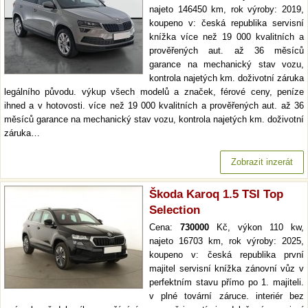
najeto 146450 km, rok výroby: 2019,
koupeno v: česká republika servisní
knížka více než 19 000 kvalitních a
prověřených aut. až 36 měsíců
garance na mechanický stav vozu,
kontrola najetých km. doživotní záruka
legálního původu. výkup všech modelů a značek, férové ceny, peníze
ihned a v hotovosti. více než 19 000 kvalitních a prověřených aut. až 36
měsíců garance na mechanický stav vozu, kontrola najetých km. doživotní
záruka…
Zobrazit inzerát
Škoda Karoq 1.5 TSI Top
Selection
Cena:
730000
Kč, výkon 110 kw,
najeto 16703 km, rok výroby: 2025,
koupeno v: česká republika první
majitel servisní knížka zánovní vůz v
perfektním stavu přímo po 1. majiteli.
v plné tovární záruce. interiér bez