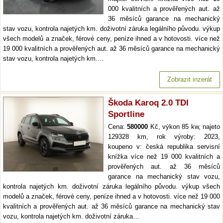
000 kvalitních a prověřených aut. až
36 měsíců garance na mechanický
stav vozu, kontrola najetých km. doživotní záruka legálního původu. výkup
všech modelů a značek, férové ceny, peníze ihned a v hotovosti. více než
19 000 kvalitních a prověřených aut. až 36 měsíců garance na mechanický
stav vozu, kontrola najetých km.…
Zobrazit inzerát
Škoda Karoq 2.0 TDI
Sportline
Cena:
580000
Kč, výkon 85 kw, najeto
129328 km, rok výroby: 2023,
koupeno v: česká republika servisní
knížka více než 19 000 kvalitních a
prověřených aut. až 36 měsíců
garance na mechanický stav vozu,
kontrola najetých km. doživotní záruka legálního původu. výkup všech
modelů a značek, férové ceny, peníze ihned a v hotovosti. více než 19 000
kvalitních a prověřených aut. až 36 měsíců garance na mechanický stav
vozu, kontrola najetých km. doživotní záruka…