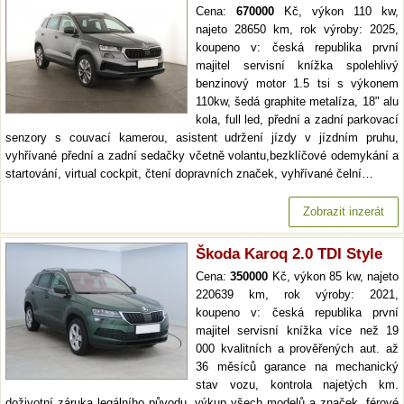
Cena:
670000
Kč, výkon 110 kw,
najeto 28650 km, rok výroby: 2025,
koupeno v: česká republika první
majitel servisní knížka spolehlivý
benzinový motor 1.5 tsi s výkonem
110kw, šedá graphite metalíza, 18" alu
kola, full led, přední a zadní parkovací
senzory s couvací kamerou, asistent udržení jízdy v jízdním pruhu,
vyhřívané přední a zadní sedačky včetně volantu,bezklíčové odemykání a
startování, virtual cockpit, čtení dopravních značek, vyhřívané čelní…
Zobrazit inzerát
Škoda Karoq 2.0 TDI Style
Cena:
350000
Kč, výkon 85 kw, najeto
220639 km, rok výroby: 2021,
koupeno v: česká republika první
majitel servisní knížka více než 19
000 kvalitních a prověřených aut. až
36 měsíců garance na mechanický
stav vozu, kontrola najetých km.
doživotní záruka legálního původu. výkup všech modelů a značek, férové