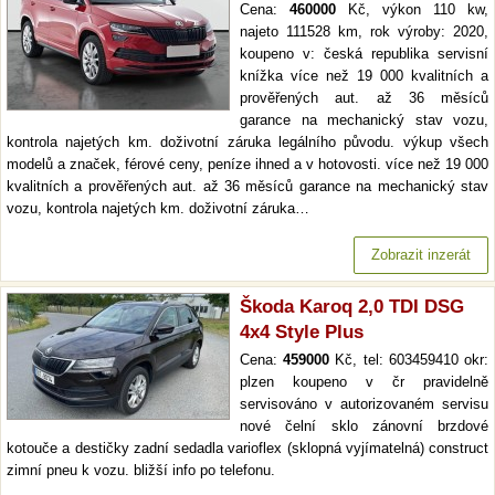
Cena:
460000
Kč, výkon 110 kw,
najeto 111528 km, rok výroby: 2020,
koupeno v: česká republika servisní
knížka více než 19 000 kvalitních a
prověřených aut. až 36 měsíců
garance na mechanický stav vozu,
kontrola najetých km. doživotní záruka legálního původu. výkup všech
modelů a značek, férové ceny, peníze ihned a v hotovosti. více než 19 000
kvalitních a prověřených aut. až 36 měsíců garance na mechanický stav
vozu, kontrola najetých km. doživotní záruka…
Zobrazit inzerát
Škoda Karoq 2,0 TDI DSG
4x4 Style Plus
Cena:
459000
Kč, tel: 603459410 okr:
plzen koupeno v čr pravidelně
servisováno v autorizovaném servisu
nové čelní sklo zánovní brzdové
kotouče a destičky zadní sedadla varioflex (sklopná vyjímatelná) construct
zimní pneu k vozu. bližší info po telefonu.