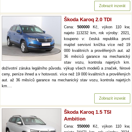
Zobrazit inzerát
Škoda Karoq 2.0 TDI
Cena:
500000
Kč, výkon 110 kw,
najeto 113232 km, rok výroby: 2021,
koupeno v: česká republika první
majitel servisní knížka více než 19
000 kvalitních a prověřených aut. až
36 měsíců garance na mechanický
stav vozu, kontrola najetých km.
doživotní záruka legálního původu. výkup všech modelů a značek, férové
ceny, peníze ihned a v hotovosti. více než 19 000 kvalitních a prověřených
aut. až 36 měsíců garance na mechanický stav vozu, kontrola najetých
km.…
Zobrazit inzerát
Škoda Karoq 1.5 TSI
Ambition
Cena:
550000
Kč, výkon 110 kw,