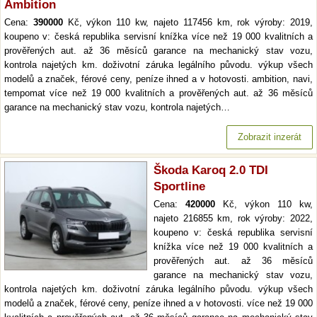
Ambition
Cena:
390000
Kč, výkon 110 kw, najeto 117456 km, rok výroby: 2019,
koupeno v: česká republika servisní knížka více než 19 000 kvalitních a
prověřených aut. až 36 měsíců garance na mechanický stav vozu,
kontrola najetých km. doživotní záruka legálního původu. výkup všech
modelů a značek, férové ceny, peníze ihned a v hotovosti. ambition, navi,
tempomat více než 19 000 kvalitních a prověřených aut. až 36 měsíců
garance na mechanický stav vozu, kontrola najetých…
Zobrazit inzerát
Škoda Karoq 2.0 TDI
Sportline
Cena:
420000
Kč, výkon 110 kw,
najeto 216855 km, rok výroby: 2022,
koupeno v: česká republika servisní
knížka více než 19 000 kvalitních a
prověřených aut. až 36 měsíců
garance na mechanický stav vozu,
kontrola najetých km. doživotní záruka legálního původu. výkup všech
modelů a značek, férové ceny, peníze ihned a v hotovosti. více než 19 000