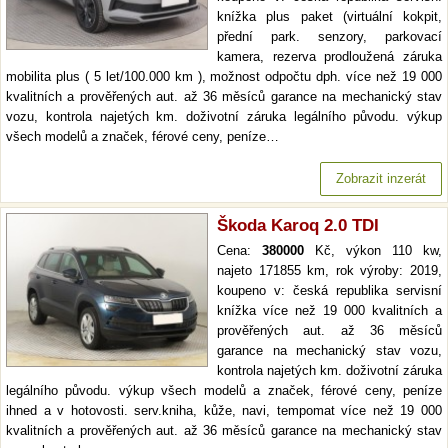
knížka plus paket (virtuální kokpit,
přední park. senzory, parkovací
kamera, rezerva prodloužená záruka
mobilita plus ( 5 let/100.000 km ), možnost odpočtu dph. více než 19 000
kvalitních a prověřených aut. až 36 měsíců garance na mechanický stav
vozu, kontrola najetých km. doživotní záruka legálního původu. výkup
všech modelů a značek, férové ceny, peníze…
Zobrazit inzerát
Škoda Karoq 2.0 TDI
Cena:
380000
Kč, výkon 110 kw,
najeto 171855 km, rok výroby: 2019,
koupeno v: česká republika servisní
knížka více než 19 000 kvalitních a
prověřených aut. až 36 měsíců
garance na mechanický stav vozu,
kontrola najetých km. doživotní záruka
legálního původu. výkup všech modelů a značek, férové ceny, peníze
ihned a v hotovosti. serv.kniha, kůže, navi, tempomat více než 19 000
kvalitních a prověřených aut. až 36 měsíců garance na mechanický stav