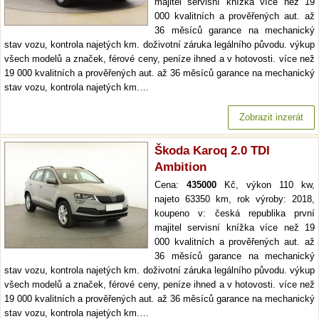
majitel servisní knížka více než 19
000 kvalitních a prověřených aut. až
36 měsíců garance na mechanický
stav vozu, kontrola najetých km. doživotní záruka legálního původu. výkup
všech modelů a značek, férové ceny, peníze ihned a v hotovosti. více než
19 000 kvalitních a prověřených aut. až 36 měsíců garance na mechanický
stav vozu, kontrola najetých km.…
Zobrazit inzerát
Škoda Karoq 2.0 TDI
Ambition
Cena:
435000
Kč, výkon 110 kw,
najeto 63350 km, rok výroby: 2018,
koupeno v: česká republika první
majitel servisní knížka více než 19
000 kvalitních a prověřených aut. až
36 měsíců garance na mechanický
stav vozu, kontrola najetých km. doživotní záruka legálního původu. výkup
všech modelů a značek, férové ceny, peníze ihned a v hotovosti. více než
19 000 kvalitních a prověřených aut. až 36 měsíců garance na mechanický
stav vozu, kontrola najetých km.…