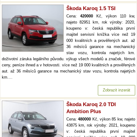
Škoda Karoq 1.5 TSI
Cena:
420000
Kč, výkon 110 kw,
najeto 82951 km, rok výroby: 2020,
koupeno v: česká republika první
majitel servisní knížka více než 19
000 kvalitních a prověřených aut. až
36 měsíců garance na mechanický
stav vozu, kontrola najetých km.
doživotní záruka legálního původu. výkup všech modelů a značek, férové
ceny, peníze ihned a v hotovosti. více než 19 000 kvalitních a prověřených
aut. až 36 měsíců garance na mechanický stav vozu, kontrola najetých
km.…
Zobrazit inzerát
Škoda Karoq 2.0 TDI
Ambition Plus
Cena:
480000
Kč, výkon 85 kw, najeto
43875 km, rok výroby: 2021, koupeno
v: česká republika první majitel