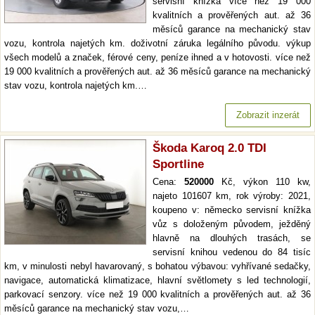
servisní knížka více než 19 000
kvalitních a prověřených aut. až 36
měsíců garance na mechanický stav
vozu, kontrola najetých km. doživotní záruka legálního původu. výkup
všech modelů a značek, férové ceny, peníze ihned a v hotovosti. více než
19 000 kvalitních a prověřených aut. až 36 měsíců garance na mechanický
stav vozu, kontrola najetých km.…
Zobrazit inzerát
Škoda Karoq 2.0 TDI
Sportline
Cena:
520000
Kč, výkon 110 kw,
najeto 101607 km, rok výroby: 2021,
koupeno v: německo servisní knížka
vůz s doloženým původem, ježděný
hlavně na dlouhých trasách, se
servisní knihou vedenou do 84 tisíc
km, v minulosti nebyl havarovaný, s bohatou výbavou: vyhřívané sedačky,
navigace, automatická klimatizace, hlavní světlomety s led technologií,
parkovací senzory. více než 19 000 kvalitních a prověřených aut. až 36
měsíců garance na mechanický stav vozu,…