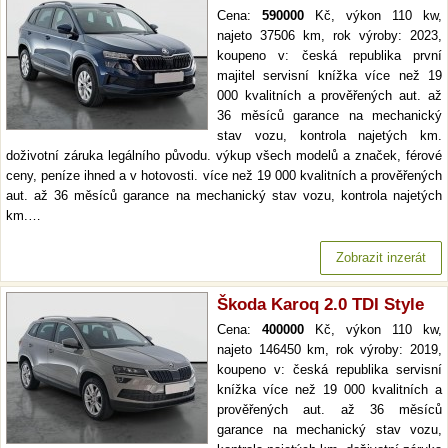
Cena:
590000
Kč, výkon 110 kw,
najeto 37506 km, rok výroby: 2023,
koupeno v: česká republika první
majitel servisní knížka více než 19
000 kvalitních a prověřených aut. až
36 měsíců garance na mechanický
stav vozu, kontrola najetých km.
doživotní záruka legálního původu. výkup všech modelů a značek, férové
ceny, peníze ihned a v hotovosti. více než 19 000 kvalitních a prověřených
aut. až 36 měsíců garance na mechanický stav vozu, kontrola najetých
km.…
Zobrazit inzerát
Škoda Karoq 2.0 TDI Style
Cena:
400000
Kč, výkon 110 kw,
najeto 146450 km, rok výroby: 2019,
koupeno v: česká republika servisní
knížka více než 19 000 kvalitních a
prověřených aut. až 36 měsíců
garance na mechanický stav vozu,