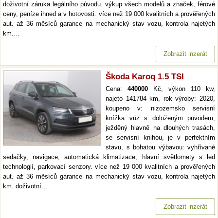
doživotní záruka legálního původu. výkup všech modelů a značek, férové
ceny, peníze ihned a v hotovosti. více než 19 000 kvalitních a prověřených
aut. až 36 měsíců garance na mechanický stav vozu, kontrola najetých
km.…
Zobrazit inzerát
Škoda Karoq 1.5 TSI
Cena:
440000
Kč, výkon 110 kw,
najeto 141784 km, rok výroby: 2020,
koupeno v: nizozemsko servisní
knížka vůz s doloženým původem,
ježděný hlavně na dlouhých trasách,
se servisní knihou, je v perfektním
stavu, s bohatou výbavou: vyhřívané
sedačky, navigace, automatická klimatizace, hlavní světlomety s led
technologií, parkovací senzory. více než 19 000 kvalitních a prověřených
aut. až 36 měsíců garance na mechanický stav vozu, kontrola najetých
km. doživotní…
Zobrazit inzerát