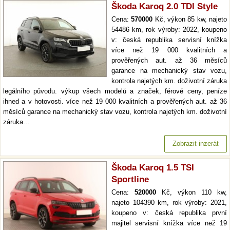
Škoda Karoq 2.0 TDI Style
Cena:
570000
Kč, výkon 85 kw, najeto
54486 km, rok výroby: 2022, koupeno
v: česká republika servisní knížka
více než 19 000 kvalitních a
prověřených aut. až 36 měsíců
garance na mechanický stav vozu,
kontrola najetých km. doživotní záruka
legálního původu. výkup všech modelů a značek, férové ceny, peníze
ihned a v hotovosti. více než 19 000 kvalitních a prověřených aut. až 36
měsíců garance na mechanický stav vozu, kontrola najetých km. doživotní
záruka…
Zobrazit inzerát
Škoda Karoq 1.5 TSI
Sportline
Cena:
520000
Kč, výkon 110 kw,
najeto 104390 km, rok výroby: 2021,
koupeno v: česká republika první
majitel servisní knížka více než 19