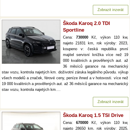
Zobrazit inzerát
Škoda Karoq 2.0 TDI
Sportline
Cena:
730000
Kč, výkon 110 kw,
najeto 21831 km, rok výroby: 2023,
koupeno v: česká republika první
majitel servisní knížka více než 19
000 kvalitních a prověřených aut. až
36 měsíců garance na mechanický
stav vozu, kontrola najetých km. doživotní záruka legálního původu. výkup
všech modelů a značek, férové ceny, peníze ihned a v hotovosti. více než
19 000 kvalitních a prověřených aut. až 36 měsíců garance na mechanický
stav vozu, kontrola najetých km.…
Zobrazit inzerát
Škoda Karoq 1.5 TSI Drive
Cena:
670000
Kč, výkon 110 kw,
najeto 28650 km, rok výroby: 2025,