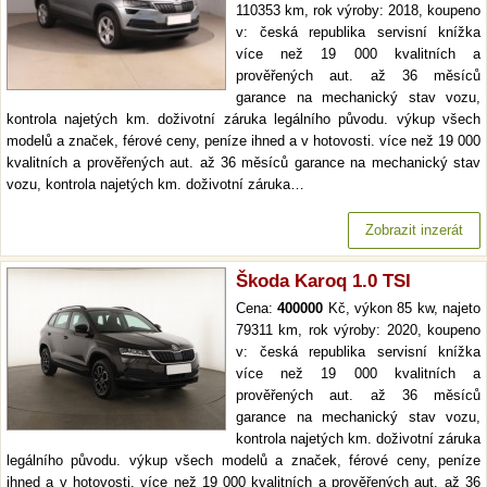
110353 km, rok výroby: 2018, koupeno
v: česká republika servisní knížka
více než 19 000 kvalitních a
prověřených aut. až 36 měsíců
garance na mechanický stav vozu,
kontrola najetých km. doživotní záruka legálního původu. výkup všech
modelů a značek, férové ceny, peníze ihned a v hotovosti. více než 19 000
kvalitních a prověřených aut. až 36 měsíců garance na mechanický stav
vozu, kontrola najetých km. doživotní záruka…
Zobrazit inzerát
Škoda Karoq 1.0 TSI
Cena:
400000
Kč, výkon 85 kw, najeto
79311 km, rok výroby: 2020, koupeno
v: česká republika servisní knížka
více než 19 000 kvalitních a
prověřených aut. až 36 měsíců
garance na mechanický stav vozu,
kontrola najetých km. doživotní záruka
legálního původu. výkup všech modelů a značek, férové ceny, peníze
ihned a v hotovosti. více než 19 000 kvalitních a prověřených aut. až 36