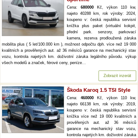
Cena:
680000
Kč, výkon 110 kw,
najeto 40288 km, rok výroby: 2024,
koupeno v: česká republika servisní
knížka plus paket (virtuální kokpit,
přední park. senzory, parkovací
kamera, rezerva prodloužená záruka
mobilita plus ( 5 let/100.000 km ), možnost odpočtu dph. více než 19 000
kvalitních a prověřených aut. až 36 měsíců garance na mechanický stav
vozu, kontrola najetých km. doživotní záruka legálního původu. výkup
všech modelů a značek, férové ceny, peníze…
Zobrazit inzerát
Škoda Karoq 1.5 TSI Style
Cena:
460000
Kč, výkon 110 kw,
najeto 66138 km, rok výroby: 2019,
koupeno v: česká republika servisní
knížka více než 19 000 kvalitních a
prověřených aut. až 36 měsíců
garance na mechanický stav vozu,
kontrola najetých km. doživotní záruka