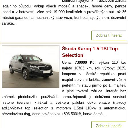
kontrola najetých km. doživotní záruka
legálního původu. výkup všech modelů a značek, férové ceny, peníze
ihned a v hotovosti. více než 19 000 kvalitních a prověřených aut. až 36
měsíců garance na mechanický stav vozu, kontrola najetých km. doživotní
záruka…
Zobrazit inzerát
Škoda Karoq 1.5 TSI Top
Selection
Cena:
730000
Kč, výkon 110 kw,
najeto 16703 km, rok výroby: 2025,
koupeno v: česká republika první
majitel servisní knížka zánovní vůz v
perfektním stavu přímo po 1. majiteli.
v plné tovární záruce. interiér bez
známek předchozího používání. samozřejmostí je doložená servisní
historie (servisní knížka) a veškerá palubní dokumentace (návody
atd.).výbava top selection s motorem 1.5tsi 110kw s automatickou
převodovkou dsg, cena nového vozu 896.500kč, barva černá…
Zobrazit inzerát