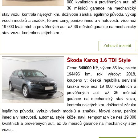
000 kvalitních a prověřených aut. až
36 měsíců garance na mechanický
stav vozu, kontrola najetých km. doživotní záruka legálního původu. výkup
všech modelů a značek, férové ceny, peníze ihned a v hotovosti. více než
19 000 kvalitních a prověřených aut. až 36 měsíců garance na mechanický
stav vozu, kontrola najetých km.…
Zobrazit inzerát
Škoda Karoq 1.6 TDI Style
Cena:
340000
Kč, výkon 85 kw, najeto
194496 km, rok výroby: 2018,
koupeno v: česká republika servisní
knížka více než 19 000 kvalitních a
prověřených aut. až 36 měsíců
garance na mechanický stav vozu,
kontrola najetých km. doživotní záruka
legálního původu. výkup všech modelů a značek, férové ceny, peníze
ihned a v hotovosti. automat, style, kůže, navi, tempomat více než 19 000
kvalitních a prověřených aut. až 36 měsíců garance na mechanický stav
vozu,…