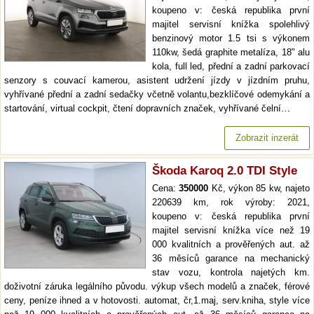
koupeno v: česká republika první
majitel servisní knížka spolehlivý
benzinový motor 1.5 tsi s výkonem
110kw, šedá graphite metalíza, 18" alu
kola, full led, přední a zadní parkovací
senzory s couvací kamerou, asistent udržení jízdy v jízdním pruhu,
vyhřívané přední a zadní sedačky včetně volantu,bezklíčové odemykání a
startování, virtual cockpit, čtení dopravních značek, vyhřívané čelní…
Zobrazit inzerát
Škoda Karoq 2.0 TDI Style
Cena:
350000
Kč, výkon 85 kw, najeto
220639 km, rok výroby: 2021,
koupeno v: česká republika první
majitel servisní knížka více než 19
000 kvalitních a prověřených aut. až
36 měsíců garance na mechanický
stav vozu, kontrola najetých km.
doživotní záruka legálního původu. výkup všech modelů a značek, férové
ceny, peníze ihned a v hotovosti. automat, čr,1.maj, serv.kniha, style více