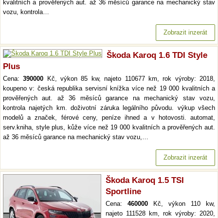
kvalitních a prověřených aut. až 36 měsíců garance na mechanický stav
vozu, kontrola…
Zobrazit inzerát
Škoda Karoq 1.6 TDI Style
Plus
Cena:
390000
Kč, výkon 85 kw, najeto 110677 km, rok výroby: 2018,
koupeno v: česká republika servisní knížka více než 19 000 kvalitních a
prověřených aut. až 36 měsíců garance na mechanický stav vozu,
kontrola najetých km. doživotní záruka legálního původu. výkup všech
modelů a značek, férové ceny, peníze ihned a v hotovosti. automat,
serv.kniha, style plus, kůže více než 19 000 kvalitních a prověřených aut.
až 36 měsíců garance na mechanický stav vozu,…
Zobrazit inzerát
Škoda Karoq 1.5 TSI
Sportline
Cena:
460000
Kč, výkon 110 kw,
najeto 111528 km, rok výroby: 2020,