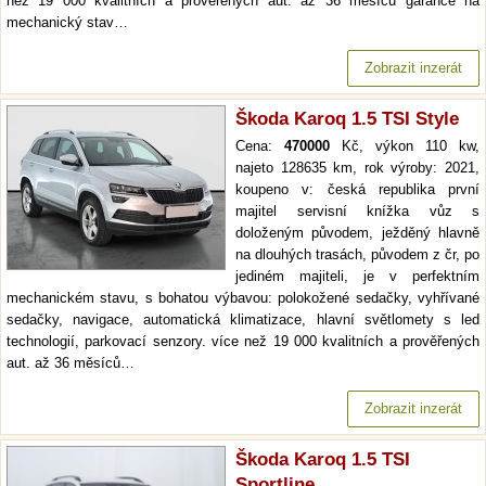
než 19 000 kvalitních a prověřených aut. až 36 měsíců garance na
mechanický stav…
Zobrazit inzerát
Škoda Karoq 1.5 TSI Style
Cena:
470000
Kč, výkon 110 kw,
najeto 128635 km, rok výroby: 2021,
koupeno v: česká republika první
majitel servisní knížka vůz s
doloženým původem, ježděný hlavně
na dlouhých trasách, původem z čr, po
jediném majiteli, je v perfektním
mechanickém stavu, s bohatou výbavou: polokožené sedačky, vyhřívané
sedačky, navigace, automatická klimatizace, hlavní světlomety s led
technologií, parkovací senzory. více než 19 000 kvalitních a prověřených
aut. až 36 měsíců…
Zobrazit inzerát
Škoda Karoq 1.5 TSI
Sportline