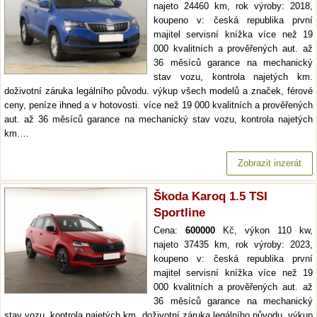
najeto 24460 km, rok výroby: 2018,
koupeno v: česká republika první
majitel servisní knížka více než 19
000 kvalitních a prověřených aut. až
36 měsíců garance na mechanický
stav vozu, kontrola najetých km.
doživotní záruka legálního původu. výkup všech modelů a značek, férové
ceny, peníze ihned a v hotovosti. více než 19 000 kvalitních a prověřených
aut. až 36 měsíců garance na mechanický stav vozu, kontrola najetých
km.…
Zobrazit inzerát
Škoda Karoq 1.5 TSI
Sportline
Cena:
600000
Kč, výkon 110 kw,
najeto 37435 km, rok výroby: 2023,
koupeno v: česká republika první
majitel servisní knížka více než 19
000 kvalitních a prověřených aut. až
36 měsíců garance na mechanický
stav vozu, kontrola najetých km. doživotní záruka legálního původu. výkup