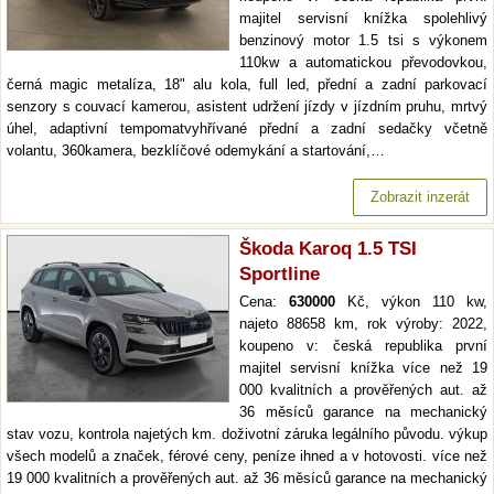
majitel servisní knížka spolehlivý
benzinový motor 1.5 tsi s výkonem
110kw a automatickou převodovkou,
černá magic metalíza, 18" alu kola, full led, přední a zadní parkovací
senzory s couvací kamerou, asistent udržení jízdy v jízdním pruhu, mrtvý
úhel, adaptivní tempomatvyhřívané přední a zadní sedačky včetně
volantu, 360kamera, bezklíčové odemykání a startování,…
Zobrazit inzerát
Škoda Karoq 1.5 TSI
Sportline
Cena:
630000
Kč, výkon 110 kw,
najeto 88658 km, rok výroby: 2022,
koupeno v: česká republika první
majitel servisní knížka více než 19
000 kvalitních a prověřených aut. až
36 měsíců garance na mechanický
stav vozu, kontrola najetých km. doživotní záruka legálního původu. výkup
všech modelů a značek, férové ceny, peníze ihned a v hotovosti. více než
19 000 kvalitních a prověřených aut. až 36 měsíců garance na mechanický