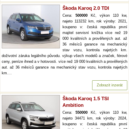
Škoda Karoq 2.0 TDI
Cena:
500000
Kč, výkon 110 kw,
najeto 113232 km, rok výroby: 2021,
koupeno v: česká republika první
majitel servisní knížka více než 19
000 kvalitních a prověřených aut. až
36 měsíců garance na mechanický
stav vozu, kontrola najetých km.
doživotní záruka legálního původu. výkup všech modelů a značek, férové
ceny, peníze ihned a v hotovosti. více než 19 000 kvalitních a prověřených
aut. až 36 měsíců garance na mechanický stav vozu, kontrola najetých
km.…
Zobrazit inzerát
Škoda Karoq 1.5 TSI
Ambition
Cena:
550000
Kč, výkon 110 kw,
najeto 34471 km, rok výroby: 2024,
koupeno v: česká republika první