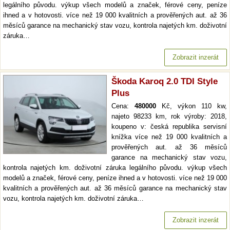
legálního původu. výkup všech modelů a značek, férové ceny, peníze
ihned a v hotovosti. více než 19 000 kvalitních a prověřených aut. až 36
měsíců garance na mechanický stav vozu, kontrola najetých km. doživotní
záruka…
Zobrazit inzerát
Škoda Karoq 2.0 TDI Style
Plus
Cena:
480000
Kč, výkon 110 kw,
najeto 98233 km, rok výroby: 2018,
koupeno v: česká republika servisní
knížka více než 19 000 kvalitních a
prověřených aut. až 36 měsíců
garance na mechanický stav vozu,
kontrola najetých km. doživotní záruka legálního původu. výkup všech
modelů a značek, férové ceny, peníze ihned a v hotovosti. více než 19 000
kvalitních a prověřených aut. až 36 měsíců garance na mechanický stav
vozu, kontrola najetých km. doživotní záruka…
Zobrazit inzerát