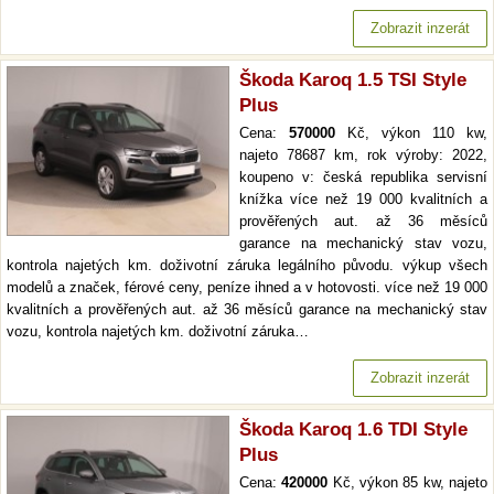
Zobrazit inzerát
Škoda Karoq 1.5 TSI Style
Plus
Cena:
570000
Kč, výkon 110 kw,
najeto 78687 km, rok výroby: 2022,
koupeno v: česká republika servisní
knížka více než 19 000 kvalitních a
prověřených aut. až 36 měsíců
garance na mechanický stav vozu,
kontrola najetých km. doživotní záruka legálního původu. výkup všech
modelů a značek, férové ceny, peníze ihned a v hotovosti. více než 19 000
kvalitních a prověřených aut. až 36 měsíců garance na mechanický stav
vozu, kontrola najetých km. doživotní záruka…
Zobrazit inzerát
Škoda Karoq 1.6 TDI Style
Plus
Cena:
420000
Kč, výkon 85 kw, najeto