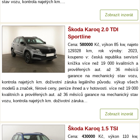
stav vozu, kontrola najetých km.…
Zobrazit inzerát
Škoda Karoq 2.0 TDI
Sportline
Cena:
580000
Kč, výkon 85 kw, najeto
129328 km, rok výroby: 2023,
koupeno v: česká republika servisní
knížka více než 19 000 kvalitních a
prověřených aut. až 36 měsíců
garance na mechanický stav vozu,
kontrola najetých km. doživotní záruka legálního původu. výkup všech
modelů a značek, férové ceny, peníze ihned a v hotovosti. více než 19 000
kvalitních a prověřených aut. až 36 měsíců garance na mechanický stav
vozu, kontrola najetých km. doživotní záruka…
Zobrazit inzerát
Škoda Karoq 1.5 TSI
Cena:
430000
Kč, výkon 110 kw,