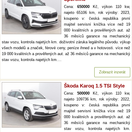
Cena:
650000
Kč, výkon 110 kw,
najeto 65106 km, rok výroby: 2023,
koupeno v: česká republika první
majitel servisní knížka více než 19
000 kvalitních a prověřených aut. až
36 měsíců garance na mechanický
stav vozu, kontrola najetých km. doživotní záruka legálního původu. výkup
všech modelů a značek, férové ceny, peníze ihned a v hotovosti. více než
19 000 kvalitních a prověřených aut. až 36 měsíců garance na mechanický
stav vozu, kontrola najetých km.…
Zobrazit inzerát
Škoda Karoq 1.5 TSI Style
Cena:
500000
Kč, výkon 110 kw,
najeto 109736 km, rok výroby: 2022,
koupeno v: česká republika první
majitel servisní knížka více než 19
000 kvalitních a prověřených aut. až
36 měsíců garance na mechanický
stav vozu, kontrola najetých km.