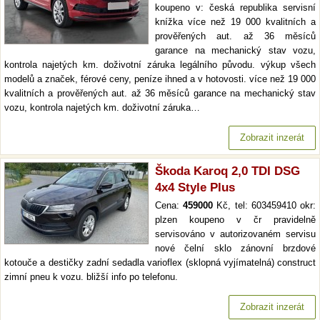
koupeno v: česká republika servisní
knížka více než 19 000 kvalitních a
prověřených aut. až 36 měsíců
garance na mechanický stav vozu,
kontrola najetých km. doživotní záruka legálního původu. výkup všech
modelů a značek, férové ceny, peníze ihned a v hotovosti. více než 19 000
kvalitních a prověřených aut. až 36 měsíců garance na mechanický stav
vozu, kontrola najetých km. doživotní záruka…
Zobrazit inzerát
Škoda Karoq 2,0 TDI DSG
4x4 Style Plus
Cena:
459000
Kč, tel: 603459410 okr:
plzen koupeno v čr pravidelně
servisováno v autorizovaném servisu
nové čelní sklo zánovní brzdové
kotouče a destičky zadní sedadla varioflex (sklopná vyjímatelná) construct
zimní pneu k vozu. bližší info po telefonu.
Zobrazit inzerát