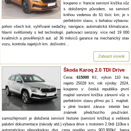
koupeno v: francie servisní knížka vůz
s doloženým původem, se servisní
knihou vedenou do 61 tisíc km, je v
perfektním stavu, s bohatou výbavou:
pohon všech kol, vyhřívané sedačky, navigace, automatická klimatizace,
hlavní světlomety s led technologií, parkovací senzory. více než 19 000
kvalitních a prověřených aut. až 36 měsíců garance na mechanický stav
vozu, kontrola najetých km. doživotní…
Zobrazit inzerát
Škoda Karoq 2.0 TDI Drive
Cena:
615000
Kč, výkon 110 kw,
najeto 25028 km, rok výroby: 2024,
koupeno v: česká republika první
majitel servisní knížka zánovní vůz v
perfektním stavu přímo po 1. majiteli.
v plné tovární záruce. interiér bez
známek předchozího používání.
samozřejmostí je doložená servisní historie (servisní knížka) a veškerá
palubní dokumentace (návody atd.).výbava drive s motorem 2.0tdi 110kw s
automatickou převodovkou dsg, cena nového vozu 903.900kč, barva