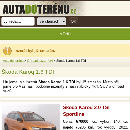
MENU
Inzerát byl již smazán.
Auta do terénu
>
Offroad bazar 4x4
> Škoda Karoq 1.6 TDI
Škoda Karoq 1.6 TDI
Litujeme, ale inzerát
Škoda Karoq 1.6 TDI
byl již smazán. Místo něj
jsme pro Vás našli podobné inzeráty z naší nabídky 4x4, SUV a offroad
vozů.
Škoda Karoq 2.0 TSI
Sportline
Cena:
670000
Kč, výkon 140 kw,
najeto 76205 km, rok výroby: 2022,