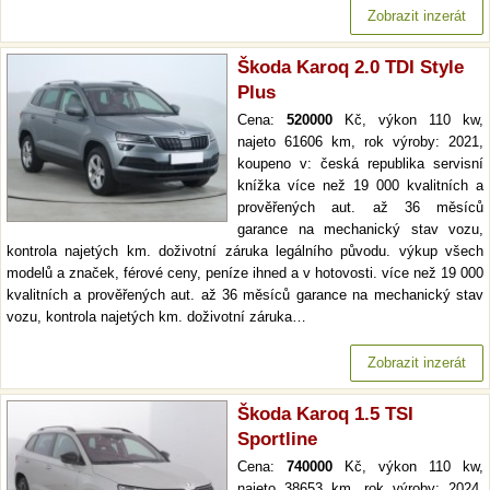
Zobrazit inzerát
Škoda Karoq 2.0 TDI Style
Plus
Cena:
520000
Kč, výkon 110 kw,
najeto 61606 km, rok výroby: 2021,
koupeno v: česká republika servisní
knížka více než 19 000 kvalitních a
prověřených aut. až 36 měsíců
garance na mechanický stav vozu,
kontrola najetých km. doživotní záruka legálního původu. výkup všech
modelů a značek, férové ceny, peníze ihned a v hotovosti. více než 19 000
kvalitních a prověřených aut. až 36 měsíců garance na mechanický stav
vozu, kontrola najetých km. doživotní záruka…
Zobrazit inzerát
Škoda Karoq 1.5 TSI
Sportline
Cena:
740000
Kč, výkon 110 kw,
najeto 38653 km, rok výroby: 2024,