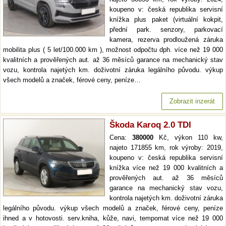
koupeno v: česká republika servisní
knížka plus paket (virtuální kokpit,
přední park. senzory, parkovací
kamera, rezerva prodloužená záruka
mobilita plus ( 5 let/100.000 km ), možnost odpočtu dph. více než 19 000
kvalitních a prověřených aut. až 36 měsíců garance na mechanický stav
vozu, kontrola najetých km. doživotní záruka legálního původu. výkup
všech modelů a značek, férové ceny, peníze…
Zobrazit inzerát
Škoda Karoq 2.0 TDI
Cena:
380000
Kč, výkon 110 kw,
najeto 171855 km, rok výroby: 2019,
koupeno v: česká republika servisní
knížka více než 19 000 kvalitních a
prověřených aut. až 36 měsíců
garance na mechanický stav vozu,
kontrola najetých km. doživotní záruka
legálního původu. výkup všech modelů a značek, férové ceny, peníze
ihned a v hotovosti. serv.kniha, kůže, navi, tempomat více než 19 000