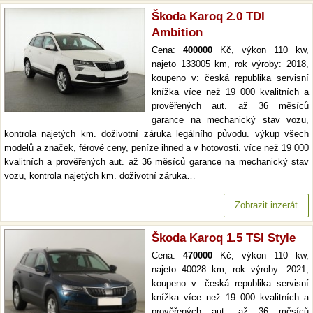
Škoda Karoq 2.0 TDI
Ambition
Cena:
400000
Kč, výkon 110 kw,
najeto 133005 km, rok výroby: 2018,
koupeno v: česká republika servisní
knížka více než 19 000 kvalitních a
prověřených aut. až 36 měsíců
garance na mechanický stav vozu,
kontrola najetých km. doživotní záruka legálního původu. výkup všech
modelů a značek, férové ceny, peníze ihned a v hotovosti. více než 19 000
kvalitních a prověřených aut. až 36 měsíců garance na mechanický stav
vozu, kontrola najetých km. doživotní záruka…
Zobrazit inzerát
Škoda Karoq 1.5 TSI Style
Cena:
470000
Kč, výkon 110 kw,
najeto 40028 km, rok výroby: 2021,
koupeno v: česká republika servisní
knížka více než 19 000 kvalitních a
prověřených aut. až 36 měsíců