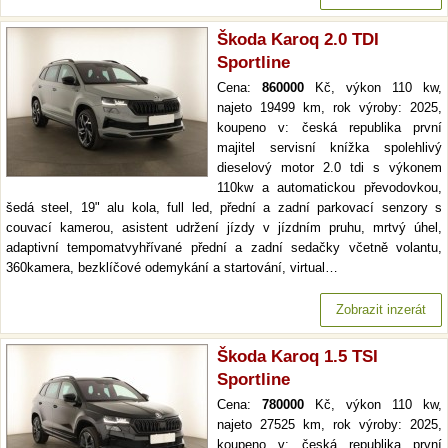
Škoda Karoq 2.0 TDI
Sportline
Cena:
860000
Kč, výkon 110 kw,
najeto 19499 km, rok výroby: 2025,
koupeno v: česká republika první
majitel servisní knížka spolehlivý
dieselový motor 2.0 tdi s výkonem
110kw a automatickou převodovkou,
šedá steel, 19" alu kola, full led, přední a zadní parkovací senzory s
couvací kamerou, asistent udržení jízdy v jízdním pruhu, mrtvý úhel,
adaptivní tempomatvyhřívané přední a zadní sedačky včetně volantu,
360kamera, bezklíčové odemykání a startování, virtual…
Zobrazit inzerát
Škoda Karoq 1.5 TSI
Sportline
Cena:
780000
Kč, výkon 110 kw,
najeto 27525 km, rok výroby: 2025,
koupeno v: česká republika první