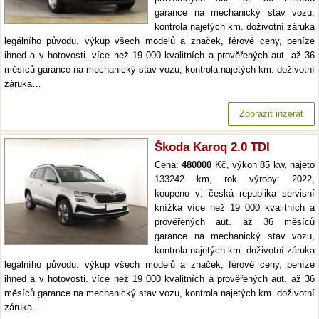
garance na mechanický stav vozu,
kontrola najetých km. doživotní záruka
legálního původu. výkup všech modelů a značek, férové ceny, peníze
ihned a v hotovosti. více než 19 000 kvalitních a prověřených aut. až 36
měsíců garance na mechanický stav vozu, kontrola najetých km. doživotní
záruka…
Zobrazit inzerát
Škoda Karoq 2.0 TDI
Cena:
480000
Kč, výkon 85 kw, najeto
133242 km, rok výroby: 2022,
koupeno v: česká republika servisní
knížka více než 19 000 kvalitních a
prověřených aut. až 36 měsíců
garance na mechanický stav vozu,
kontrola najetých km. doživotní záruka
legálního původu. výkup všech modelů a značek, férové ceny, peníze
ihned a v hotovosti. více než 19 000 kvalitních a prověřených aut. až 36
měsíců garance na mechanický stav vozu, kontrola najetých km. doživotní
záruka…