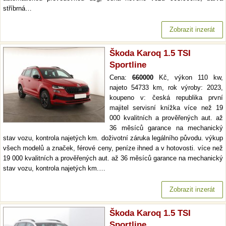
stříbrná…
Zobrazit inzerát
Škoda Karoq 1.5 TSI
Sportline
Cena:
660000
Kč, výkon 110 kw,
najeto 54733 km, rok výroby: 2023,
koupeno v: česká republika první
majitel servisní knížka více než 19
000 kvalitních a prověřených aut. až
36 měsíců garance na mechanický
stav vozu, kontrola najetých km. doživotní záruka legálního původu. výkup
všech modelů a značek, férové ceny, peníze ihned a v hotovosti. více než
19 000 kvalitních a prověřených aut. až 36 měsíců garance na mechanický
stav vozu, kontrola najetých km.…
Zobrazit inzerát
Škoda Karoq 1.5 TSI
Sportline