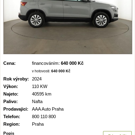
Cena:
financováním:
640 000 Kč
v hotovosti:
640 000 Kč
Rok výroby:
2024
Výkon:
110 KW
Najeto:
40595 km
Palivo:
Nafta
Prodavajici:
AAA Auto Praha
Telefon:
800 110 800
Region:
Praha
Popis