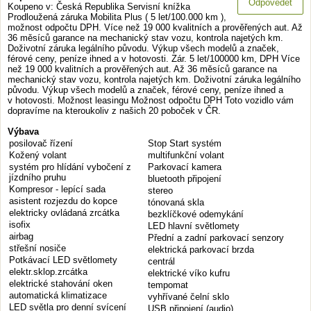
Odpovědět
Koupeno v: Česká Republika Servisní knížka
Prodloužená záruka Mobilita Plus ( 5 let/100.000 km ),
možnost odpočtu DPH. Více než 19 000 kvalitních a prověřených aut. Až
36 měsíců garance na mechanický stav vozu, kontrola najetých km.
Doživotní záruka legálního původu. Výkup všech modelů a značek,
férové ceny, peníze ihned a v hotovosti. Zár. 5 let/100000 km, DPH Více
než 19 000 kvalitních a prověřených aut. Až 36 měsíců garance na
mechanický stav vozu, kontrola najetých km. Doživotní záruka legálního
původu. Výkup všech modelů a značek, férové ceny, peníze ihned a
v hotovosti. Možnost leasingu Možnost odpočtu DPH Toto vozidlo vám
dopravíme na kteroukoliv z našich 20 poboček v ČR.
Výbava
posilovač řízení
Stop Start systém
Kožený volant
multifunkční volant
systém pro hlídání vybočení z
Parkovací kamera
jízdního pruhu
bluetooth připojení
Kompresor - lepící sada
stereo
asistent rozjezdu do kopce
tónovaná skla
elektricky ovládaná zrcátka
bezklíčkové odemykání
isofix
LED hlavní světlomety
airbag
Přední a zadní parkovací senzory
střešní nosiče
elektrická parkovací brzda
Potkávací LED světlomety
centrál
elektr.sklop.zrcátka
elektrické víko kufru
elektrické stahování oken
tempomat
automatická klimatizace
vyhřívané čelní sklo
LED světla pro denní svícení
USB připojení (audio)