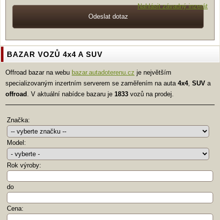
Nahlásit závadný inzerát
BAZAR VOZŮ 4x4 A SUV
Offroad bazar na webu
bazar.autadoterenu.cz
je největším
specializovaným inzertním serverem se zaměřením na auta
4x4
,
SUV
a
offroad
. V aktuální nabídce bazaru je
1833
vozů na prodej.
Značka:
Model:
Rok výroby:
do
Cena: