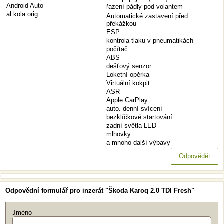
Android Auto
řazení pádly pod volantem
al kola orig.
Automatické zastavení před
překážkou
ESP
kontrola tlaku v pneumatikách
počítač
ABS
dešťový senzor
Loketní opěrka
Virtuální kokpit
ASR
Apple CarPlay
auto. denní svícení
bezklíčkové startování
zadní světla LED
mlhovky
a mnoho další výbavy
Odpovědět
Odpovědní formulář pro inzerát "Škoda Karoq 2.0 TDI Fresh"
Jméno