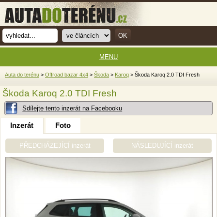
MENU
Auta do terénu
>
Offroad bazar 4x4
>
Škoda
>
Karoq
> Škoda Karoq 2.0 TDI Fresh
Škoda Karoq 2.0 TDI Fresh
Sdílejte tento inzerát na Facebooku
Inzerát
Foto
PŘEDCHÁZEJÍCÍ inzerát
NÁSLEDUJÍCÍ inzerát