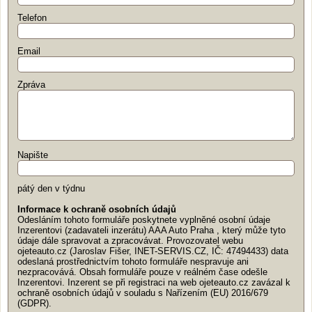
Telefon
Email
Zpráva
Napište
pátý den v týdnu
Informace k ochraně osobních údajů
Odesláním tohoto formuláře poskytnete vyplněné osobní údaje
Inzerentovi (zadavateli inzerátu) AAA Auto Praha , který může tyto
údaje dále spravovat a zpracovávat. Provozovatel webu
ojeteauto.cz (Jaroslav Fišer, INET-SERVIS.CZ, IČ: 47494433) data
odeslaná prostřednictvím tohoto formuláře nespravuje ani
nezpracovává. Obsah formuláře pouze v reálném čase odešle
Inzerentovi. Inzerent se při registraci na web ojeteauto.cz zavázal k
ochraně osobních údajů v souladu s Nařízením (EU) 2016/679
(GDPR).