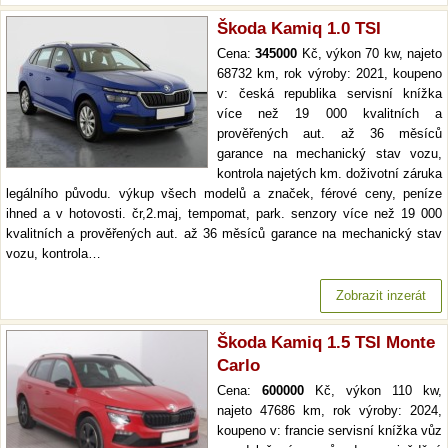
Škoda Kamiq 1.0 TSI
Cena:
345000
Kč, výkon 70 kw, najeto
68732 km, rok výroby: 2021, koupeno
v: česká republika servisní knížka
více než 19 000 kvalitních a
prověřených aut. až 36 měsíců
garance na mechanický stav vozu,
kontrola najetých km. doživotní záruka
legálního původu. výkup všech modelů a značek, férové ceny, peníze
ihned a v hotovosti. čr,2.maj, tempomat, park. senzory více než 19 000
kvalitních a prověřených aut. až 36 měsíců garance na mechanický stav
vozu, kontrola…
Zobrazit inzerát
Škoda Kamiq 1.5 TSI Monte
Carlo
Cena:
600000
Kč, výkon 110 kw,
najeto 47686 km, rok výroby: 2024,
koupeno v: francie servisní knížka vůz