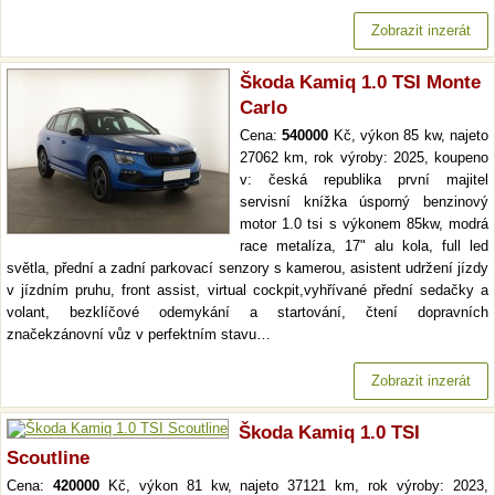
Zobrazit inzerát
Škoda Kamiq 1.0 TSI Monte
Carlo
Cena:
540000
Kč, výkon 85 kw, najeto
27062 km, rok výroby: 2025, koupeno
v: česká republika první majitel
servisní knížka úsporný benzinový
motor 1.0 tsi s výkonem 85kw, modrá
race metalíza, 17" alu kola, full led
světla, přední a zadní parkovací senzory s kamerou, asistent udržení jízdy
v jízdním pruhu, front assist, virtual cockpit,vyhřívané přední sedačky a
volant, bezklíčové odemykání a startování, čtení dopravních
značekzánovní vůz v perfektním stavu…
Zobrazit inzerát
Škoda Kamiq 1.0 TSI
Scoutline
Cena:
420000
Kč, výkon 81 kw, najeto 37121 km, rok výroby: 2023,