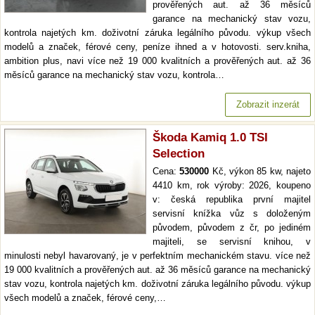
prověřených aut. až 36 měsíců
garance na mechanický stav vozu,
kontrola najetých km. doživotní záruka legálního původu. výkup všech
modelů a značek, férové ceny, peníze ihned a v hotovosti. serv.kniha,
ambition plus, navi více než 19 000 kvalitních a prověřených aut. až 36
měsíců garance na mechanický stav vozu, kontrola…
Zobrazit inzerát
Škoda Kamiq 1.0 TSI
Selection
Cena:
530000
Kč, výkon 85 kw, najeto
4410 km, rok výroby: 2026, koupeno
v: česká republika první majitel
servisní knížka vůz s doloženým
původem, původem z čr, po jediném
majiteli, se servisní knihou, v
minulosti nebyl havarovaný, je v perfektním mechanickém stavu. více než
19 000 kvalitních a prověřených aut. až 36 měsíců garance na mechanický
stav vozu, kontrola najetých km. doživotní záruka legálního původu. výkup
všech modelů a značek, férové ceny,…