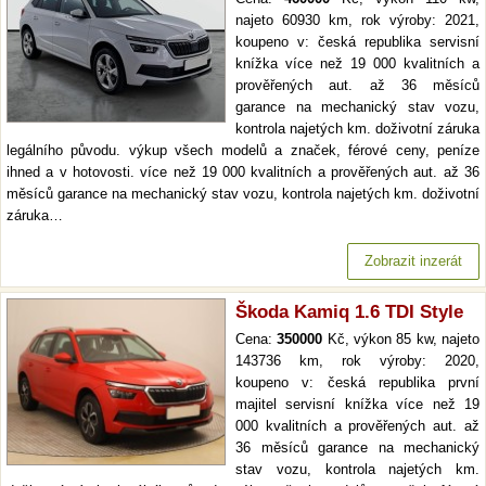
najeto 60930 km, rok výroby: 2021,
koupeno v: česká republika servisní
knížka více než 19 000 kvalitních a
prověřených aut. až 36 měsíců
garance na mechanický stav vozu,
kontrola najetých km. doživotní záruka
legálního původu. výkup všech modelů a značek, férové ceny, peníze
ihned a v hotovosti. více než 19 000 kvalitních a prověřených aut. až 36
měsíců garance na mechanický stav vozu, kontrola najetých km. doživotní
záruka…
Zobrazit inzerát
Škoda Kamiq 1.6 TDI Style
Cena:
350000
Kč, výkon 85 kw, najeto
143736 km, rok výroby: 2020,
koupeno v: česká republika první
majitel servisní knížka více než 19
000 kvalitních a prověřených aut. až
36 měsíců garance na mechanický
stav vozu, kontrola najetých km.