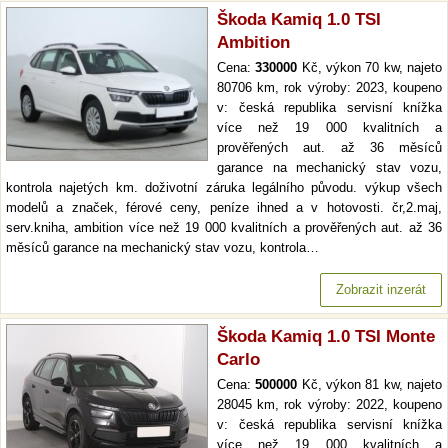
Škoda Kamiq 1.0 TSI
Ambition
Cena:
330000
Kč, výkon 70 kw, najeto
80706 km, rok výroby: 2023, koupeno
v: česká republika servisní knížka
více než 19 000 kvalitních a
prověřených aut. až 36 měsíců
garance na mechanický stav vozu,
kontrola najetých km. doživotní záruka legálního původu. výkup všech
modelů a značek, férové ceny, peníze ihned a v hotovosti. čr,2.maj,
serv.kniha, ambition více než 19 000 kvalitních a prověřených aut. až 36
měsíců garance na mechanický stav vozu, kontrola…
Zobrazit inzerát
Škoda Kamiq 1.0 TSI Monte
Carlo
Cena:
500000
Kč, výkon 81 kw, najeto
28045 km, rok výroby: 2022, koupeno
v: česká republika servisní knížka
více než 19 000 kvalitních a