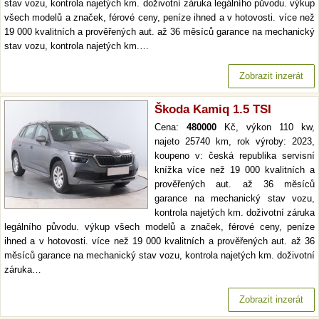
stav vozu, kontrola najetých km. doživotní záruka legálního původu. výkup
všech modelů a značek, férové ceny, peníze ihned a v hotovosti. více než
19 000 kvalitních a prověřených aut. až 36 měsíců garance na mechanický
stav vozu, kontrola najetých km.…
Zobrazit inzerát
Škoda Kamiq 1.5 TSI
Cena:
480000
Kč, výkon 110 kw,
najeto 25740 km, rok výroby: 2023,
koupeno v: česká republika servisní
knížka více než 19 000 kvalitních a
prověřených aut. až 36 měsíců
garance na mechanický stav vozu,
kontrola najetých km. doživotní záruka
legálního původu. výkup všech modelů a značek, férové ceny, peníze
ihned a v hotovosti. více než 19 000 kvalitních a prověřených aut. až 36
měsíců garance na mechanický stav vozu, kontrola najetých km. doživotní
záruka…
Zobrazit inzerát