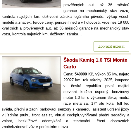
prověřených aut. až 36 měsíců
garance na mechanický stav vozu,
kontrola najetých km. doživotní záruka legálního původu. výkup všech
modelů a značek, férové ceny, peníze ihned a v hotovosti. více než 19 000
kvalitních a prověřených aut. až 36 měsíců garance na mechanický stav
vozu, kontrola najetých km. doživotní záruka…
Zobrazit inzerát
Škoda Kamiq 1.0 TSI Monte
Carlo
Cena:
540000
Kč, výkon 85 kw, najeto
29027 km, rok výroby: 2025, koupeno
v: česká republika první majitel
servisní knížka úsporný benzinový
motor 1.0 tsi s výkonem 85kw, modrá
race metalíza, 17" alu kola, full led
světla, přední a zadní parkovací senzory s kamerou, asistent udržení jízdy
v jízdním pruhu, front assist, virtual cockpit,vyhřívané přední sedačky a
volant, bezklíčové odemykání a startování, čtení dopravních
značekzánovní vůz v perfektním stavu…