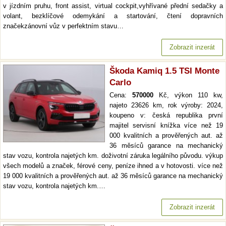
v jízdním pruhu, front assist, virtual cockpit,vyhřívané přední sedačky a
volant, bezklíčové odemykání a startování, čtení dopravních
značekzánovní vůz v perfektním stavu…
Zobrazit inzerát
Škoda Kamiq 1.5 TSI Monte
Carlo
Cena:
570000
Kč, výkon 110 kw,
najeto 23626 km, rok výroby: 2024,
koupeno v: česká republika první
majitel servisní knížka více než 19
000 kvalitních a prověřených aut. až
36 měsíců garance na mechanický
stav vozu, kontrola najetých km. doživotní záruka legálního původu. výkup
všech modelů a značek, férové ceny, peníze ihned a v hotovosti. více než
19 000 kvalitních a prověřených aut. až 36 měsíců garance na mechanický
stav vozu, kontrola najetých km.…
Zobrazit inzerát