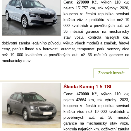
Cena:
270000
Kč, výkon 110 kw,
najeto 151757 km, rok výroby: 2020,
koupeno v: česká republika servisní
knížka vůz z protiúčtu. více než 19
000 kvalitních a prověřených aut. až
36 měsíců garance na mechanický
stav vozu, kontrola najetých km.
doživotní záruka legálního původu. výkup všech modelů a značek, férové
ceny, peníze ihned a v hotovosti. automat, tempomat, park. senzory více
než 19 000 kvalitních a prověřených aut. až 36 měsíců garance na
mechanický stav…
Zobrazit inzerát
Škoda Kamiq 1.5 TSI
Cena:
470000
Kč, výkon 110 kw,
najeto 42664 km, rok výroby: 2023,
koupeno v: česká republika servisní
knížka více než 19 000 kvalitních a
prověřených aut. až 36 měsíců
garance na mechanický stav vozu,
kontrola najetých km. doživotní záruka