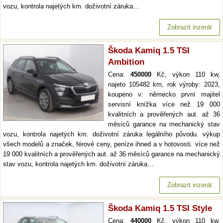
vozu, kontrola najetých km. doživotní záruka…
Zobrazit inzerát
Škoda Kamiq 1.5 TSI
Ambition
Cena:
450000
Kč, výkon 110 kw,
najeto 105482 km, rok výroby: 2023,
koupeno v: německo první majitel
servisní knížka více než 19 000
kvalitních a prověřených aut. až 36
měsíců garance na mechanický stav
vozu, kontrola najetých km. doživotní záruka legálního původu. výkup
všech modelů a značek, férové ceny, peníze ihned a v hotovosti. více než
19 000 kvalitních a prověřených aut. až 36 měsíců garance na mechanický
stav vozu, kontrola najetých km. doživotní záruka…
Zobrazit inzerát
Škoda Kamiq 1.5 TSI Style
Cena:
440000
Kč, výkon 110 kw,