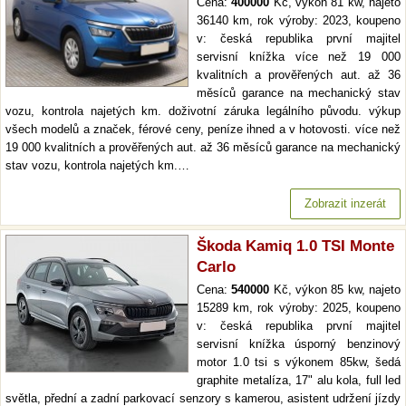
Cena:
400000
Kč, výkon 81 kw, najeto
36140 km, rok výroby: 2023, koupeno
v: česká republika první majitel
servisní knížka více než 19 000
kvalitních a prověřených aut. až 36
měsíců garance na mechanický stav
vozu, kontrola najetých km. doživotní záruka legálního původu. výkup
všech modelů a značek, férové ceny, peníze ihned a v hotovosti. více než
19 000 kvalitních a prověřených aut. až 36 měsíců garance na mechanický
stav vozu, kontrola najetých km.…
Zobrazit inzerát
Škoda Kamiq 1.0 TSI Monte
Carlo
Cena:
540000
Kč, výkon 85 kw, najeto
15289 km, rok výroby: 2025, koupeno
v: česká republika první majitel
servisní knížka úsporný benzinový
motor 1.0 tsi s výkonem 85kw, šedá
graphite metalíza, 17" alu kola, full led
světla, přední a zadní parkovací senzory s kamerou, asistent udržení jízdy