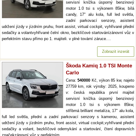
servisní knížka úsporný benzinový
motor 1.0 tsi s výkonem 85kw, bílá
candy, 17" alu kola, full led světla,
zadní parkovací senzory, asistent
udržení jízdy v jízdním pruhu, front assist, virtual cockpit, vyhřívané přední
sedačky a volantvyhřívané čelní okno, bezklíčové startovánízánovní vůz v
perfektním stavu přímo po 1. majiteli. v plné tovární záruce.…
Zobrazit inzerát
Škoda Kamiq 1.0 TSI Monte
Carlo
Cena:
540000
Kč, výkon 85 kw, najeto
27759 km, rok výroby: 2025, koupeno
v: česká republika první majitel
servisní knížka úsporný benzinový
motor 1.0 tsi s výkonem 85kw,
stříbrná brilliant metalíza, 17" alu kola,
full led světla, přední a zadní parkovací senzory s kamerou, asistent
udržení jízdy v jízdním pruhu, front assist, virtual cockpit,vyhřívané přední
sedačky a volant, bezklíčové odemykání a startování, čtení dopravních
značekzánovní vůz v perfektním…