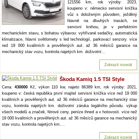
121556 km, rok výroby: 2023,
koupeno v: německo servisní knížka
vůz s doloženým původem, ježděný
hlavně na dlouhých trasách, se
servisní knihou, je v perfektním
mechanickém stavu, s bohatou výbavou: vyhřívané sedačky, automatická
klimatizace, hlavní světlomety s led technologií, parkovací senzory. více
než 19 000 kvalitních a prověřených aut. až 36 měsíců garance na
mechanický stav vozu, kontrola najetých km. doživotní…
Zobrazit inzerát
Škoda Kamiq 1.5 TSI Style
Cena:
430000
Kč, výkon 110 kw, najeto 86389 km, rok výroby: 2021,
koupeno v: česká republika první majitel servisní knížka více než 19 000
kvalitních a prověřených aut. až 36 měsíců garance na mechanický stav
vozu, kontrola najetých km. doživotní záruka legálního původu. výkup
všech modelů a značek, férové ceny, peníze ihned a v hotovosti. více než
19 000 kvalitních a prověřených aut. až 36 měsíců garance na mechanický
stav vozu, kontrola najetých km.…
Zobrazit inzerát