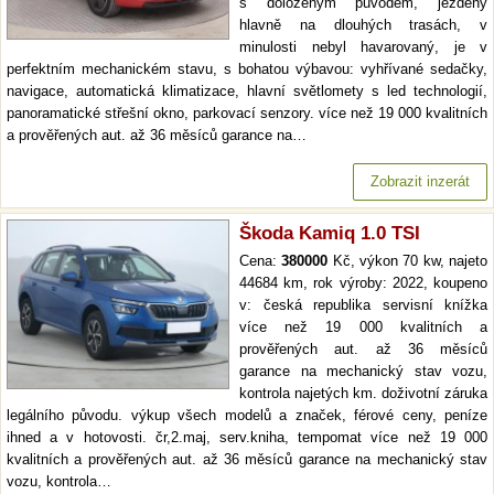
s doloženým původem, ježděný
hlavně na dlouhých trasách, v
minulosti nebyl havarovaný, je v
perfektním mechanickém stavu, s bohatou výbavou: vyhřívané sedačky,
navigace, automatická klimatizace, hlavní světlomety s led technologií,
panoramatické střešní okno, parkovací senzory. více než 19 000 kvalitních
a prověřených aut. až 36 měsíců garance na…
Zobrazit inzerát
Škoda Kamiq 1.0 TSI
Cena:
380000
Kč, výkon 70 kw, najeto
44684 km, rok výroby: 2022, koupeno
v: česká republika servisní knížka
více než 19 000 kvalitních a
prověřených aut. až 36 měsíců
garance na mechanický stav vozu,
kontrola najetých km. doživotní záruka
legálního původu. výkup všech modelů a značek, férové ceny, peníze
ihned a v hotovosti. čr,2.maj, serv.kniha, tempomat více než 19 000
kvalitních a prověřených aut. až 36 měsíců garance na mechanický stav
vozu, kontrola…