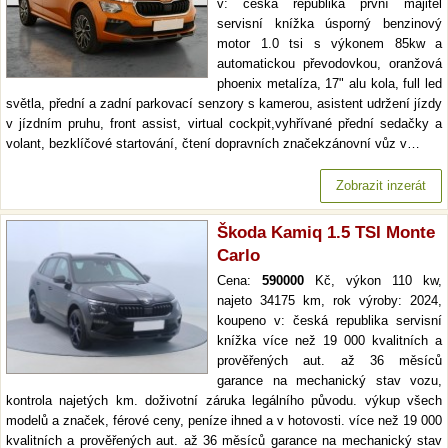
v: česká republika první majitel
servisní knížka úsporný benzinový
motor 1.0 tsi s výkonem 85kw a
automatickou převodovkou, oranžová
phoenix metalíza, 17" alu kola, full led
světla, přední a zadní parkovací senzory s kamerou, asistent udržení jízdy
v jízdním pruhu, front assist, virtual cockpit,vyhřívané přední sedačky a
volant, bezklíčové startování, čtení dopravních značekzánovní vůz v…
Zobrazit inzerát
Škoda Kamiq 1.5 TSI Monte
Carlo
Cena:
590000
Kč, výkon 110 kw,
najeto 34175 km, rok výroby: 2024,
koupeno v: česká republika servisní
knížka více než 19 000 kvalitních a
prověřených aut. až 36 měsíců
garance na mechanický stav vozu,
kontrola najetých km. doživotní záruka legálního původu. výkup všech
modelů a značek, férové ceny, peníze ihned a v hotovosti. více než 19 000
kvalitních a prověřených aut. až 36 měsíců garance na mechanický stav