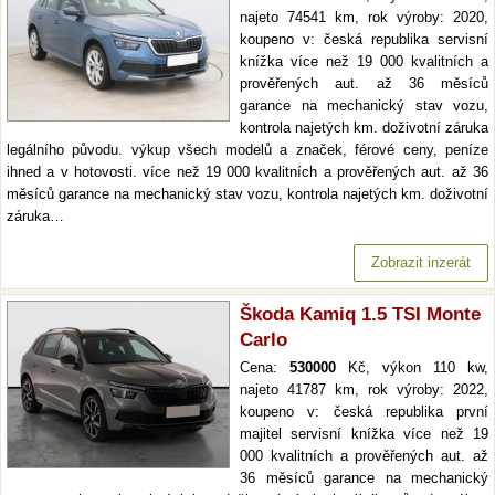
najeto 74541 km, rok výroby: 2020,
koupeno v: česká republika servisní
knížka více než 19 000 kvalitních a
prověřených aut. až 36 měsíců
garance na mechanický stav vozu,
kontrola najetých km. doživotní záruka
legálního původu. výkup všech modelů a značek, férové ceny, peníze
ihned a v hotovosti. více než 19 000 kvalitních a prověřených aut. až 36
měsíců garance na mechanický stav vozu, kontrola najetých km. doživotní
záruka…
Zobrazit inzerát
Škoda Kamiq 1.5 TSI Monte
Carlo
Cena:
530000
Kč, výkon 110 kw,
najeto 41787 km, rok výroby: 2022,
koupeno v: česká republika první
majitel servisní knížka více než 19
000 kvalitních a prověřených aut. až
36 měsíců garance na mechanický