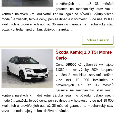
prověřených aut. až 36 měsíců
garance na mechanický stav vozu,
kontrola najetých km. doživotní záruka legálního původu. výkup všech
modelů a značek, férové ceny, peníze ihned a v hotovosti. více než 19 000
kvalitních a prověřených aut. až 36 měsíců garance na mechanický stav
vozu, kontrola najetých km. doživotní záruka…
Zobrazit inzerát
Škoda Kamiq 1.0 TSI Monte
Carlo
Cena:
560000
Kč, výkon 85 kw, najeto
11362 km, rok výroby: 2024, koupeno
v: česká republika servisní knížka
více než 19 000 kvalitních a
prověřených aut. až 36 měsíců
garance na mechanický stav vozu,
kontrola najetých km. doživotní záruka legálního původu. výkup všech
modelů a značek, férové ceny, peníze ihned a v hotovosti. více než 19 000
kvalitních a prověřených aut. až 36 měsíců garance na mechanický stav
vozu, kontrola najetých km. doživotní záruka…