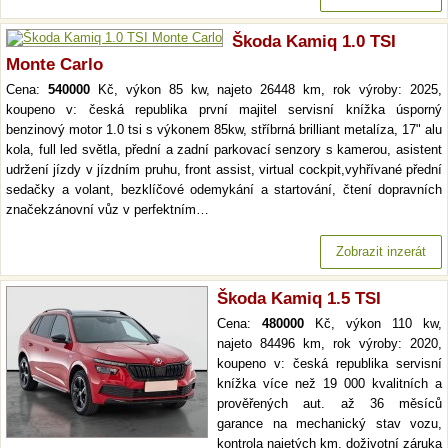
Škoda Kamiq 1.0 TSI
Monte Carlo
Cena:
540000
Kč, výkon 85 kw, najeto 26448 km, rok výroby: 2025,
koupeno v: česká republika první majitel servisní knížka úsporný
benzinový motor 1.0 tsi s výkonem 85kw, stříbrná brilliant metalíza, 17" alu
kola, full led světla, přední a zadní parkovací senzory s kamerou, asistent
udržení jízdy v jízdním pruhu, front assist, virtual cockpit,vyhřívané přední
sedačky a volant, bezklíčové odemykání a startování, čtení dopravních
značekzánovní vůz v perfektním…
Zobrazit inzerát
Škoda Kamiq 1.5 TSI
Cena:
480000
Kč, výkon 110 kw,
najeto 84496 km, rok výroby: 2020,
koupeno v: česká republika servisní
knížka více než 19 000 kvalitních a
prověřených aut. až 36 měsíců
garance na mechanický stav vozu,
kontrola najetých km. doživotní záruka