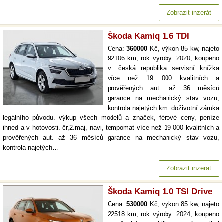
Zobrazit inzerát
Škoda Kamiq 1.6 TDI
Cena:
360000
Kč, výkon 85 kw, najeto
92106 km, rok výroby: 2020, koupeno
v: česká republika servisní knížka
více než 19 000 kvalitních a
prověřených aut. až 36 měsíců
garance na mechanický stav vozu,
kontrola najetých km. doživotní záruka
legálního původu. výkup všech modelů a značek, férové ceny, peníze
ihned a v hotovosti. čr,2.maj, navi, tempomat více než 19 000 kvalitních a
prověřených aut. až 36 měsíců garance na mechanický stav vozu,
kontrola najetých…
Zobrazit inzerát
Škoda Kamiq 1.0 TSI Drive
Cena:
530000
Kč, výkon 85 kw, najeto
22518 km, rok výroby: 2024, koupeno