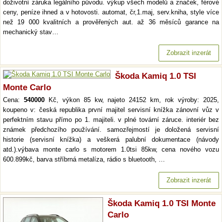
doživotní záruka legálního původu. výkup všech modelů a značek, férové
ceny, peníze ihned a v hotovosti. automat, čr,1.maj, serv.kniha, style více
než 19 000 kvalitních a prověřených aut. až 36 měsíců garance na
mechanický stav…
Zobrazit inzerát
Škoda Kamiq 1.0 TSI
Monte Carlo
Cena:
540000
Kč, výkon 85 kw, najeto 24152 km, rok výroby: 2025,
koupeno v: česká republika první majitel servisní knížka zánovní vůz v
perfektním stavu přímo po 1. majiteli. v plné tovární záruce. interiér bez
známek předchozího používání. samozřejmostí je doložená servisní
historie (servisní knížka) a veškerá palubní dokumentace (návody
atd.).výbava monte carlo s motorem 1.0tsi 85kw, cena nového vozu
600.899kč, barva stříbrná metalíza, rádio s bluetooth, …
Zobrazit inzerát
Škoda Kamiq 1.0 TSI Monte
Carlo