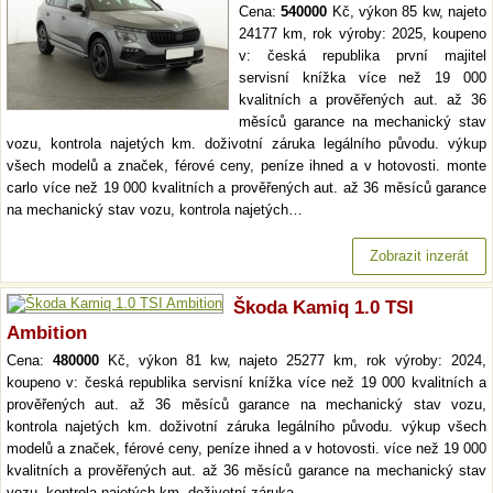
Cena:
540000
Kč, výkon 85 kw, najeto
24177 km, rok výroby: 2025, koupeno
v: česká republika první majitel
servisní knížka více než 19 000
kvalitních a prověřených aut. až 36
měsíců garance na mechanický stav
vozu, kontrola najetých km. doživotní záruka legálního původu. výkup
všech modelů a značek, férové ceny, peníze ihned a v hotovosti. monte
carlo více než 19 000 kvalitních a prověřených aut. až 36 měsíců garance
na mechanický stav vozu, kontrola najetých…
Zobrazit inzerát
Škoda Kamiq 1.0 TSI
Ambition
Cena:
480000
Kč, výkon 81 kw, najeto 25277 km, rok výroby: 2024,
koupeno v: česká republika servisní knížka více než 19 000 kvalitních a
prověřených aut. až 36 měsíců garance na mechanický stav vozu,
kontrola najetých km. doživotní záruka legálního původu. výkup všech
modelů a značek, férové ceny, peníze ihned a v hotovosti. více než 19 000
kvalitních a prověřených aut. až 36 měsíců garance na mechanický stav
vozu, kontrola najetých km. doživotní záruka…