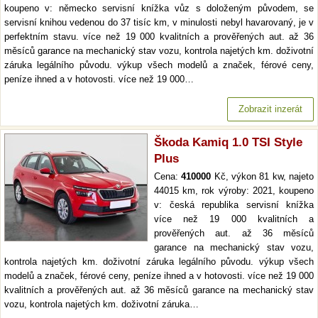
koupeno v: německo servisní knížka vůz s doloženým původem, se
servisní knihou vedenou do 37 tisíc km, v minulosti nebyl havarovaný, je v
perfektním stavu. více než 19 000 kvalitních a prověřených aut. až 36
měsíců garance na mechanický stav vozu, kontrola najetých km. doživotní
záruka legálního původu. výkup všech modelů a značek, férové ceny,
peníze ihned a v hotovosti. více než 19 000…
Zobrazit inzerát
Škoda Kamiq 1.0 TSI Style
Plus
Cena:
410000
Kč, výkon 81 kw, najeto
44015 km, rok výroby: 2021, koupeno
v: česká republika servisní knížka
více než 19 000 kvalitních a
prověřených aut. až 36 měsíců
garance na mechanický stav vozu,
kontrola najetých km. doživotní záruka legálního původu. výkup všech
modelů a značek, férové ceny, peníze ihned a v hotovosti. více než 19 000
kvalitních a prověřených aut. až 36 měsíců garance na mechanický stav
vozu, kontrola najetých km. doživotní záruka…