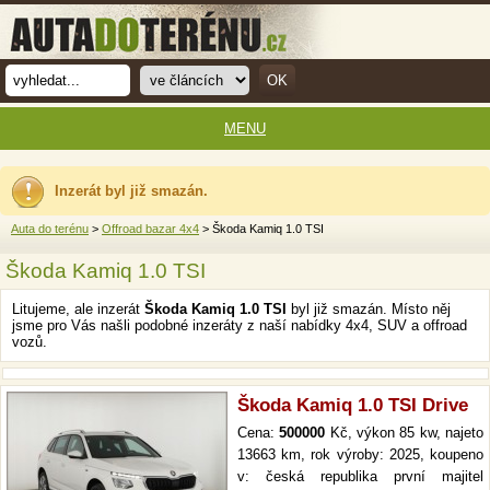
MENU
Inzerát byl již smazán.
Auta do terénu
>
Offroad bazar 4x4
> Škoda Kamiq 1.0 TSI
Škoda Kamiq 1.0 TSI
Litujeme, ale inzerát
Škoda Kamiq 1.0 TSI
byl již smazán. Místo něj
jsme pro Vás našli podobné inzeráty z naší nabídky 4x4, SUV a offroad
vozů.
Škoda Kamiq 1.0 TSI Drive
Cena:
500000
Kč, výkon 85 kw, najeto
13663 km, rok výroby: 2025, koupeno
v: česká republika první majitel