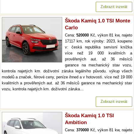
Zobrazit inzerát
Škoda Kamiq 1.0 TSI Monte
Carlo
Cena:
520000
Kč, výkon 81 kw, najeto
17117 km, rok výroby: 2023, koupeno
v: česká republika servisní knížka
více než 19 000 kvalitních a
prověřených aut. až 36 měsíců
garance na mechanický stav vozu,
kontrola najetých km. doživotní záruka legálního původu. výkup všech
modelů a značek, férové ceny, peníze ihned a v hotovosti. více než 19 000
kvalitních a prověřených aut. až 36 měsíců garance na mechanický stav
vozu, kontrola najetých km. doživotní záruka…
Zobrazit inzerát
Škoda Kamiq 1.0 TSI
Ambition
Cena:
370000
Kč, výkon 81 kw, najeto