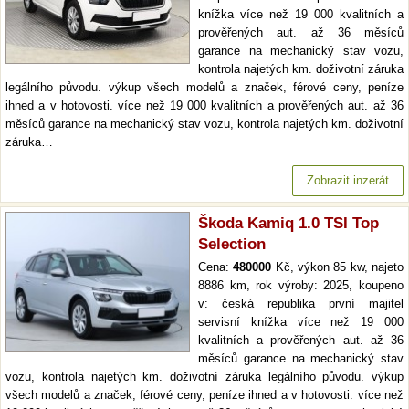
knížka více než 19 000 kvalitních a
prověřených aut. až 36 měsíců
garance na mechanický stav vozu,
kontrola najetých km. doživotní záruka
legálního původu. výkup všech modelů a značek, férové ceny, peníze
ihned a v hotovosti. více než 19 000 kvalitních a prověřených aut. až 36
měsíců garance na mechanický stav vozu, kontrola najetých km. doživotní
záruka…
Zobrazit inzerát
Škoda Kamiq 1.0 TSI Top
Selection
Cena:
480000
Kč, výkon 85 kw, najeto
8886 km, rok výroby: 2025, koupeno
v: česká republika první majitel
servisní knížka více než 19 000
kvalitních a prověřených aut. až 36
měsíců garance na mechanický stav
vozu, kontrola najetých km. doživotní záruka legálního původu. výkup
všech modelů a značek, férové ceny, peníze ihned a v hotovosti. více než