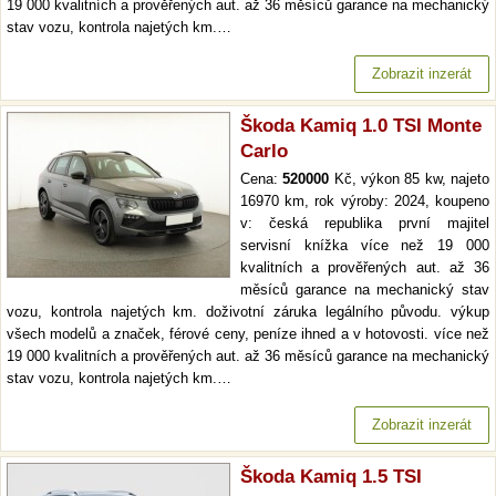
19 000 kvalitních a prověřených aut. až 36 měsíců garance na mechanický
stav vozu, kontrola najetých km.…
Zobrazit inzerát
Škoda Kamiq 1.0 TSI Monte
Carlo
Cena:
520000
Kč, výkon 85 kw, najeto
16970 km, rok výroby: 2024, koupeno
v: česká republika první majitel
servisní knížka více než 19 000
kvalitních a prověřených aut. až 36
měsíců garance na mechanický stav
vozu, kontrola najetých km. doživotní záruka legálního původu. výkup
všech modelů a značek, férové ceny, peníze ihned a v hotovosti. více než
19 000 kvalitních a prověřených aut. až 36 měsíců garance na mechanický
stav vozu, kontrola najetých km.…
Zobrazit inzerát
Škoda Kamiq 1.5 TSI