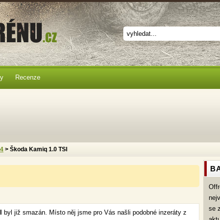
ky
Recenze
x4
> Škoda Kamiq 1.0 TSI
BA
Off
nej
se 
SI
byl již smazán. Místo něj jsme pro Vás našli podobné inzeráty z
akt