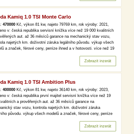
da Kamiq 1.0 TSI Monte Carlo
a:
470000
Kč, výkon 81 kw, najeto 79769 km, rok výroby: 2021,
eno v: česká republika servisní knížka více než 19 000 kvalitních
ověřených aut. až 36 měsíců garance na mechanický stav vozu,
rola najetých km. doživotní záruka legálního původu. výkup všech
lů a značek, férové ceny, peníze ihned a v hotovosti. více než 19
kvalitních a prověřených aut. až 36 měsíců garance na
anický stav vozu, kontrola najetých km. doživotní záruka…
Zobrazit inzerát
da Kamiq 1.0 TSI Ambition Plus
a:
400000
Kč, výkon 81 kw, najeto 36140 km, rok výroby: 2023,
eno v: česká republika první majitel servisní knížka více než 19
kvalitních a prověřených aut. až 36 měsíců garance na
anický stav vozu, kontrola najetých km. doživotní záruka
lního původu. výkup všech modelů a značek, férové ceny, peníze
d a v hotovosti. více než 19 000 kvalitních a prověřených aut. až
ěsíců garance na mechanický stav vozu, kontrola najetých km.…
Zobrazit inzerát