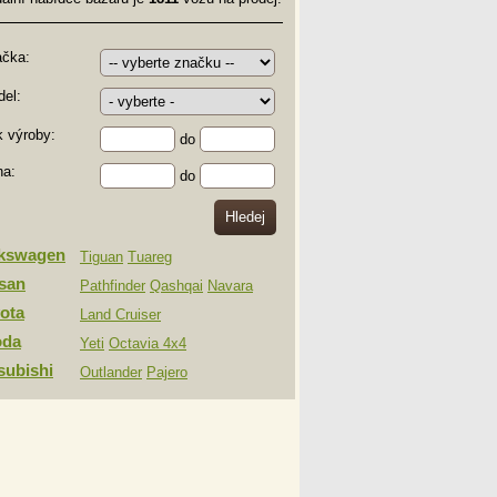
ačka:
el:
 výroby:
do
na:
do
lkswagen
Tiguan
Tuareg
san
Pathfinder
Qashqai
Navara
ota
Land Cruiser
oda
Yeti
Octavia 4x4
subishi
Outlander
Pajero