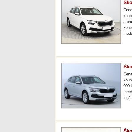
Ško
Cen
koup
a pr
kont
mode
000 
mech
Ško
Cen
koup
000 
mech
legá
ihne
36 m
Ško