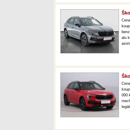
Ško
Cen
koup
benz
alu k
asist
cock
star
Ško
Cen
koup
000 
mech
legá
ihne
36 m