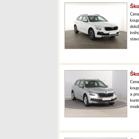
Ško
Cen
koup
dolo
knih
stav
gara
záru
…
Ško
Cen
koup
a pr
kont
mode
000 
mech