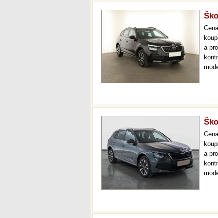
Ško
Cen
koup
a pr
kont
mode
000 
mech
Ško
Cen
koup
a pr
kont
mode
ambi
měsí