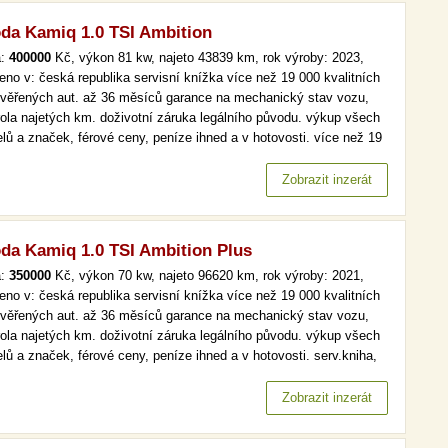
da Kamiq 1.0 TSI Ambition
a:
400000
Kč, výkon 81 kw, najeto 43839 km, rok výroby: 2023,
eno v: česká republika servisní knížka více než 19 000 kvalitních
ověřených aut. až 36 měsíců garance na mechanický stav vozu,
rola najetých km. doživotní záruka legálního původu. výkup všech
lů a značek, férové ceny, peníze ihned a v hotovosti. více než 19
kvalitních a prověřených aut. až 36 měsíců garance na
anický stav vozu, kontrola najetých km. doživotní záruka…
Zobrazit inzerát
da Kamiq 1.0 TSI Ambition Plus
a:
350000
Kč, výkon 70 kw, najeto 96620 km, rok výroby: 2021,
eno v: česká republika servisní knížka více než 19 000 kvalitních
ověřených aut. až 36 měsíců garance na mechanický stav vozu,
rola najetých km. doživotní záruka legálního původu. výkup všech
lů a značek, férové ceny, peníze ihned a v hotovosti. serv.kniha,
tion plus, navi více než 19 000 kvalitních a prověřených aut. až 36
ců garance na mechanický stav vozu, kontrola…
Zobrazit inzerát