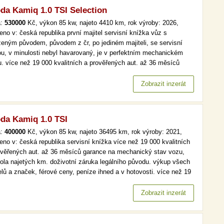
da Kamiq 1.0 TSI Selection
a:
530000
Kč, výkon 85 kw, najeto 4410 km, rok výroby: 2026,
eno v: česká republika první majitel servisní knížka vůz s
ženým původem, původem z čr, po jediném majiteli, se servisní
ou, v minulosti nebyl havarovaný, je v perfektním mechanickém
u. více než 19 000 kvalitních a prověřených aut. až 36 měsíců
nce na mechanický stav vozu, kontrola najetých km. doživotní
ka legálního původu. výkup všech modelů a značek, férové ceny,
Zobrazit inzerát
da Kamiq 1.0 TSI
a:
400000
Kč, výkon 85 kw, najeto 36495 km, rok výroby: 2021,
eno v: česká republika servisní knížka více než 19 000 kvalitních
ověřených aut. až 36 měsíců garance na mechanický stav vozu,
rola najetých km. doživotní záruka legálního původu. výkup všech
lů a značek, férové ceny, peníze ihned a v hotovosti. více než 19
kvalitních a prověřených aut. až 36 měsíců garance na
anický stav vozu, kontrola najetých km. doživotní záruka…
Zobrazit inzerát