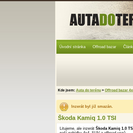
Úvodní stránka
Offroad bazar
Člán
Kde jsem:
Auta do terénu
>
Offroad bazar 4
Inzerát byl již smazán.
Škoda Kamiq 1.0 TSI
Litujeme, ale inzerát
Škoda Kamiq 1.0 T
naší nabídky 4x4, SUV a offroad vozů.