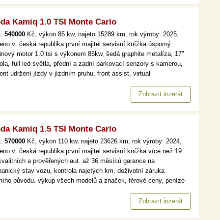
da Kamiq 1.0 TSI Monte Carlo
a:
540000
Kč, výkon 85 kw, najeto 15289 km, rok výroby: 2025,
eno v: česká republika první majitel servisní knížka úsporný
inový motor 1.0 tsi s výkonem 85kw, šedá graphite metalíza, 17"
ola, full led světla, přední a zadní parkovací senzory s kamerou,
ent udržení jízdy v jízdním pruhu, front assist, virtual
pit,vyhřívané přední sedačky a volant, bezklíčové odemykání a
tování, čtení dopravních značekzánovní vůz v perfektním stavu…
Zobrazit inzerát
da Kamiq 1.5 TSI Monte Carlo
a:
570000
Kč, výkon 110 kw, najeto 23626 km, rok výroby: 2024,
eno v: česká republika první majitel servisní knížka více než 19
kvalitních a prověřených aut. až 36 měsíců garance na
anický stav vozu, kontrola najetých km. doživotní záruka
lního původu. výkup všech modelů a značek, férové ceny, peníze
d a v hotovosti. více než 19 000 kvalitních a prověřených aut. až
ěsíců garance na mechanický stav vozu, kontrola najetých km.…
Zobrazit inzerát