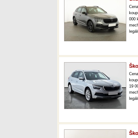
Cen
koup
000 
mech
legá
ihne
36 m
Ško
Cen
koup
19 0
mech
legá
ihne
kval
sta
Ško