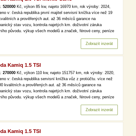
a:
520000
Kč, výkon 85 kw, najeto 16970 km, rok výroby: 2024,
eno v: česká republika první majitel servisní knížka více než 19
kvalitních a prověřených aut. až 36 měsíců garance na
anický stav vozu, kontrola najetých km. doživotní záruka
lního původu. výkup všech modelů a značek, férové ceny, peníze
d a v hotovosti. více než 19 000 kvalitních a prověřených aut. až
ěsíců garance na mechanický stav vozu, kontrola najetých km.…
Zobrazit inzerát
da Kamiq 1.5 TSI
a:
270000
Kč, výkon 110 kw, najeto 151757 km, rok výroby: 2020,
eno v: česká republika servisní knížka vůz z protiúčtu. více než
00 kvalitních a prověřených aut. až 36 měsíců garance na
anický stav vozu, kontrola najetých km. doživotní záruka
lního původu. výkup všech modelů a značek, férové ceny, peníze
d a v hotovosti. automat, tempomat, park. senzory více než 19 000
itních a prověřených aut. až 36 měsíců garance na mechanický
Zobrazit inzerát
v…
da Kamiq 1.5 TSI