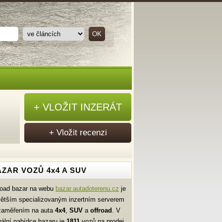
+ VLOŽIT INZERÁT
+ Vložit recenzi
ZAR VOZŮ 4x4 A SUV
road bazar na webu
bazar.autadoterenu.cz
je
větším specializovaným inzertním serverem
zaměřením na auta
4x4
,
SUV
a
offroad
. V
uální nabídce bazaru je
1811
vozů na prodej.