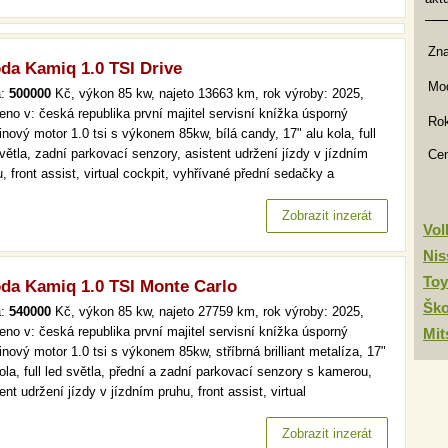
Zn
da Kamiq 1.0 TSI Drive
Mod
a:
500000
Kč, výkon 85 kw, najeto 13663 km, rok výroby: 2025,
eno v: česká republika první majitel servisní knížka úsporný
Rok
nový motor 1.0 tsi s výkonem 85kw, bílá candy, 17" alu kola, full
větla, zadní parkovací senzory, asistent udržení jízdy v jízdním
Ce
, front assist, virtual cockpit, vyhřívané přední sedačky a
ntvyhřívané čelní okno, bezklíčové startovánízánovní vůz v
ektním stavu přímo po 1. majiteli. v plné tovární záruce.…
Zobrazit inzerát
Vo
Nis
Toy
da Kamiq 1.0 TSI Monte Carlo
Šk
a:
540000
Kč, výkon 85 kw, najeto 27759 km, rok výroby: 2025,
eno v: česká republika první majitel servisní knížka úsporný
Mit
nový motor 1.0 tsi s výkonem 85kw, stříbrná brilliant metalíza, 17"
ola, full led světla, přední a zadní parkovací senzory s kamerou,
ent udržení jízdy v jízdním pruhu, front assist, virtual
pit,vyhřívané přední sedačky a volant, bezklíčové odemykání a
tování, čtení dopravních značekzánovní vůz v perfektním…
Zobrazit inzerát