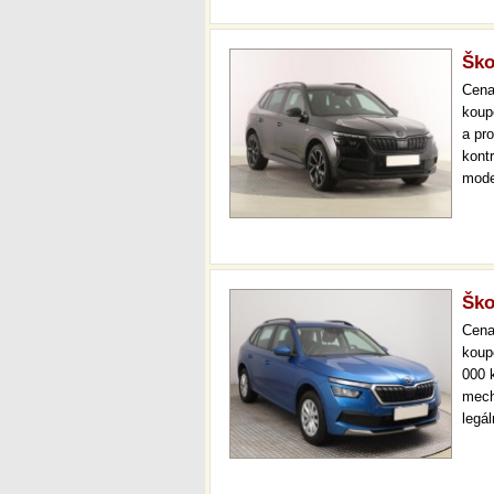
Ško
Cen
koup
a pr
kont
mode
000 
mech
Ško
Cen
koup
000 
mech
legá
ihne
36 m