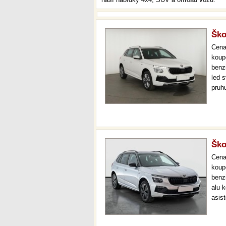
Ško
Cen
koup
benzi
led s
pruhu
vola
perf
Ško
Cen
koup
benzi
alu k
asist
cock
star