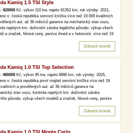
da Kamiq 1.5 TSI Style
a:
420000
Kč, výkon 110 kw, najeto 81352 km, rok výroby: 2021,
eno v: česká republika servisní knížka více než 19 000 kvalitních
ověřených aut. až 36 měsíců garance na mechanický stav vozu,
rola najetých km. doživotní záruka legálního původu. výkup všech
lů a značek, férové ceny, peníze ihned a v hotovosti. více než 19
kvalitních a prověřených aut. až 36 měsíců garance na
anický stav vozu, kontrola najetých km. doživotní záruka…
Zobrazit inzerát
da Kamiq 1.0 TSI Top Selection
a:
480000
Kč, výkon 85 kw, najeto 8886 km, rok výroby: 2025,
eno v: česká republika první majitel servisní knížka více než 19
kvalitních a prověřených aut. až 36 měsíců garance na
anický stav vozu, kontrola najetých km. doživotní záruka
lního původu. výkup všech modelů a značek, férové ceny, peníze
d a v hotovosti. více než 19 000 kvalitních a prověřených aut. až
ěsíců garance na mechanický stav vozu, kontrola najetých km.…
Zobrazit inzerát
da Kamiq 1.0 TSI Monte Carlo