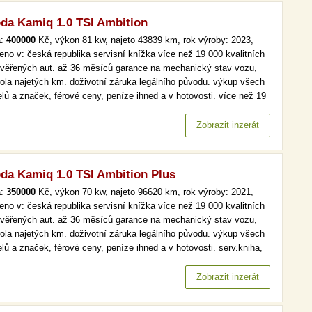
da Kamiq 1.0 TSI Ambition
a:
400000
Kč, výkon 81 kw, najeto 43839 km, rok výroby: 2023,
eno v: česká republika servisní knížka více než 19 000 kvalitních
ověřených aut. až 36 měsíců garance na mechanický stav vozu,
rola najetých km. doživotní záruka legálního původu. výkup všech
lů a značek, férové ceny, peníze ihned a v hotovosti. více než 19
kvalitních a prověřených aut. až 36 měsíců garance na
anický stav vozu, kontrola najetých km. doživotní záruka…
Zobrazit inzerát
da Kamiq 1.0 TSI Ambition Plus
a:
350000
Kč, výkon 70 kw, najeto 96620 km, rok výroby: 2021,
eno v: česká republika servisní knížka více než 19 000 kvalitních
ověřených aut. až 36 měsíců garance na mechanický stav vozu,
rola najetých km. doživotní záruka legálního původu. výkup všech
lů a značek, férové ceny, peníze ihned a v hotovosti. serv.kniha,
tion plus, navi více než 19 000 kvalitních a prověřených aut. až 36
ců garance na mechanický stav vozu, kontrola…
Zobrazit inzerát