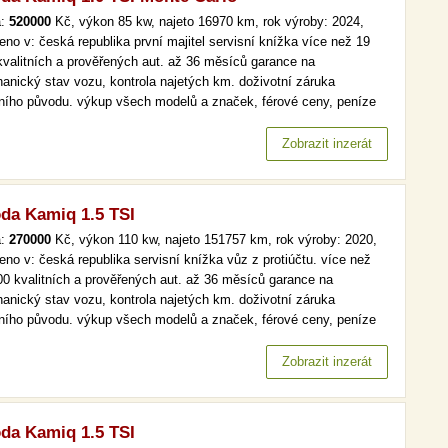
a:
520000
Kč, výkon 85 kw, najeto 16970 km, rok výroby: 2024,
eno v: česká republika první majitel servisní knížka více než 19
kvalitních a prověřených aut. až 36 měsíců garance na
anický stav vozu, kontrola najetých km. doživotní záruka
lního původu. výkup všech modelů a značek, férové ceny, peníze
d a v hotovosti. více než 19 000 kvalitních a prověřených aut. až
ěsíců garance na mechanický stav vozu, kontrola najetých km.…
Zobrazit inzerát
da Kamiq 1.5 TSI
a:
270000
Kč, výkon 110 kw, najeto 151757 km, rok výroby: 2020,
eno v: česká republika servisní knížka vůz z protiúčtu. více než
00 kvalitních a prověřených aut. až 36 měsíců garance na
anický stav vozu, kontrola najetých km. doživotní záruka
lního původu. výkup všech modelů a značek, férové ceny, peníze
d a v hotovosti. automat, tempomat, park. senzory více než 19 000
itních a prověřených aut. až 36 měsíců garance na mechanický
Zobrazit inzerát
v…
da Kamiq 1.5 TSI