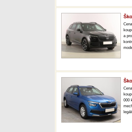
Ško
Cen
koup
a pr
kont
mode
000 
mech
Ško
Cen
koup
000 
mech
legá
ihne
36 m