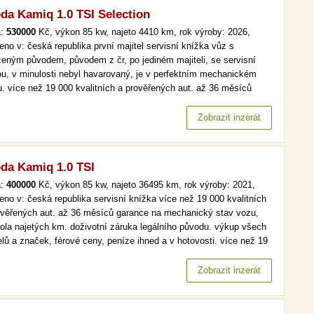
da Kamiq 1.0 TSI Selection
a:
530000
Kč, výkon 85 kw, najeto 4410 km, rok výroby: 2026,
eno v: česká republika první majitel servisní knížka vůz s
ženým původem, původem z čr, po jediném majiteli, se servisní
ou, v minulosti nebyl havarovaný, je v perfektním mechanickém
u. více než 19 000 kvalitních a prověřených aut. až 36 měsíců
nce na mechanický stav vozu, kontrola najetých km. doživotní
ka legálního původu. výkup všech modelů a značek, férové ceny,
Zobrazit inzerát
da Kamiq 1.0 TSI
a:
400000
Kč, výkon 85 kw, najeto 36495 km, rok výroby: 2021,
eno v: česká republika servisní knížka více než 19 000 kvalitních
ověřených aut. až 36 měsíců garance na mechanický stav vozu,
rola najetých km. doživotní záruka legálního původu. výkup všech
lů a značek, férové ceny, peníze ihned a v hotovosti. více než 19
kvalitních a prověřených aut. až 36 měsíců garance na
anický stav vozu, kontrola najetých km. doživotní záruka…
Zobrazit inzerát