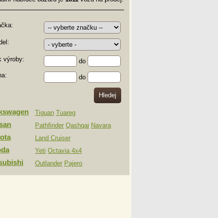
ačka:
el:
 výroby:
do
na:
do
lkswagen
Tiguan
Tuareg
san
Pathfinder
Qashqai
Navara
ota
Land Cruiser
oda
Yeti
Octavia 4x4
subishi
Outlander
Pajero