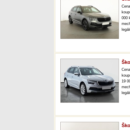
Cen
koup
000 
mech
legá
ihne
36 m
Ško
Cen
koup
19 0
mech
legá
ihne
kval
sta
Ško