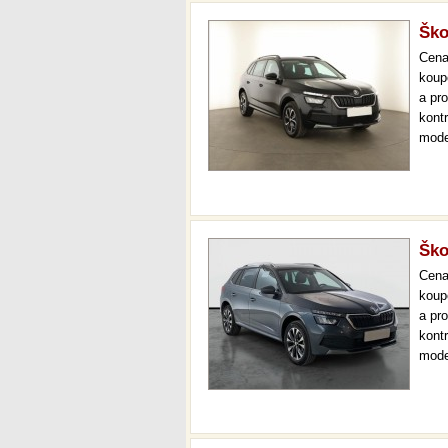
Ško
Cen
koup
a pr
kont
mode
000 
mech
Ško
Cen
koup
a pr
kont
mode
ambi
měsí