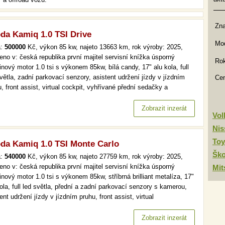
Zn
da Kamiq 1.0 TSI Drive
Mod
a:
500000
Kč, výkon 85 kw, najeto 13663 km, rok výroby: 2025,
eno v: česká republika první majitel servisní knížka úsporný
Rok
nový motor 1.0 tsi s výkonem 85kw, bílá candy, 17" alu kola, full
větla, zadní parkovací senzory, asistent udržení jízdy v jízdním
Ce
, front assist, virtual cockpit, vyhřívané přední sedačky a
ntvyhřívané čelní okno, bezklíčové startovánízánovní vůz v
ektním stavu přímo po 1. majiteli. v plné tovární záruce.…
Zobrazit inzerát
Vo
Nis
Toy
da Kamiq 1.0 TSI Monte Carlo
Šk
a:
540000
Kč, výkon 85 kw, najeto 27759 km, rok výroby: 2025,
eno v: česká republika první majitel servisní knížka úsporný
Mit
nový motor 1.0 tsi s výkonem 85kw, stříbrná brilliant metalíza, 17"
ola, full led světla, přední a zadní parkovací senzory s kamerou,
ent udržení jízdy v jízdním pruhu, front assist, virtual
pit,vyhřívané přední sedačky a volant, bezklíčové odemykání a
tování, čtení dopravních značekzánovní vůz v perfektním…
Zobrazit inzerát