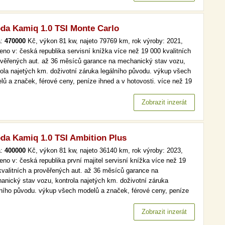
da Kamiq 1.0 TSI Monte Carlo
a:
470000
Kč, výkon 81 kw, najeto 79769 km, rok výroby: 2021,
eno v: česká republika servisní knížka více než 19 000 kvalitních
ověřených aut. až 36 měsíců garance na mechanický stav vozu,
rola najetých km. doživotní záruka legálního původu. výkup všech
lů a značek, férové ceny, peníze ihned a v hotovosti. více než 19
kvalitních a prověřených aut. až 36 měsíců garance na
anický stav vozu, kontrola najetých km. doživotní záruka…
Zobrazit inzerát
da Kamiq 1.0 TSI Ambition Plus
a:
400000
Kč, výkon 81 kw, najeto 36140 km, rok výroby: 2023,
eno v: česká republika první majitel servisní knížka více než 19
kvalitních a prověřených aut. až 36 měsíců garance na
anický stav vozu, kontrola najetých km. doživotní záruka
lního původu. výkup všech modelů a značek, férové ceny, peníze
d a v hotovosti. více než 19 000 kvalitních a prověřených aut. až
ěsíců garance na mechanický stav vozu, kontrola najetých km.…
Zobrazit inzerát