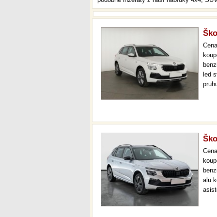
Ško
Cen
koup
benzi
led s
pruhu
vola
perf
Ško
Cen
koup
benzi
alu k
asist
cock
star