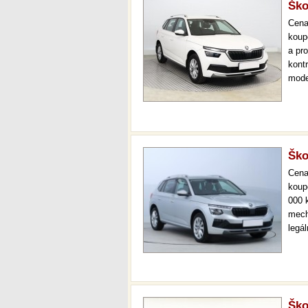
Ško
Cen
koup
a pr
kont
mode
000 
mech
Ško
Cen
koup
000 
mech
legá
ihne
36 m
Ško