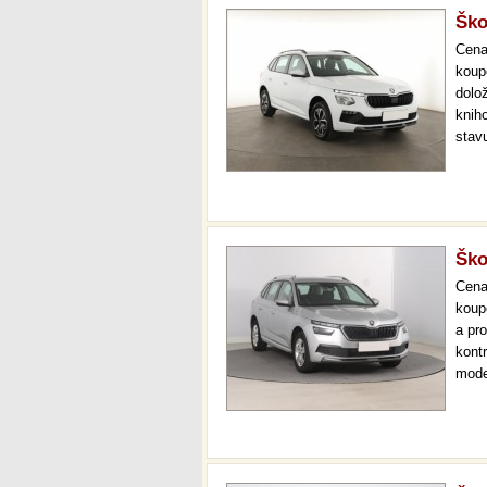
Ško
Cen
koup
dolo
knih
stav
gara
záru
…
Ško
Cen
koup
a pr
kont
mode
000 
mech