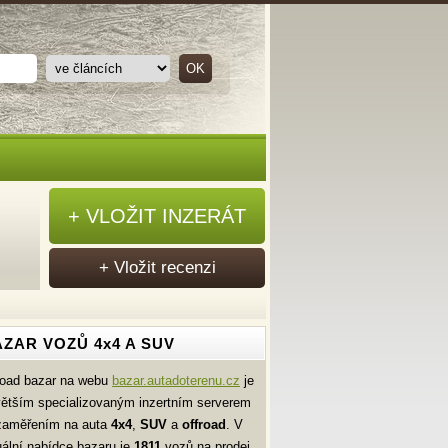
+ VLOŽIT INZERÁT
+ Vložit recenzi
ZAR VOZŮ 4x4 A SUV
road bazar na webu
bazar.autadoterenu.cz
je
větším specializovaným inzertním serverem
zaměřením na auta
4x4
,
SUV
a
offroad
. V
uální nabídce bazaru je
1811
vozů na prodej.