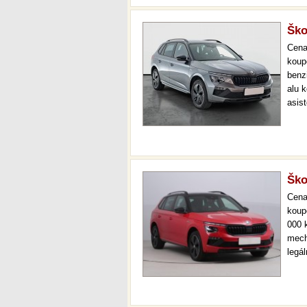
Ško
Cen
koup
benz
alu k
asist
cock
star
Ško
Cen
koup
000 
mech
legá
ihne
36 m