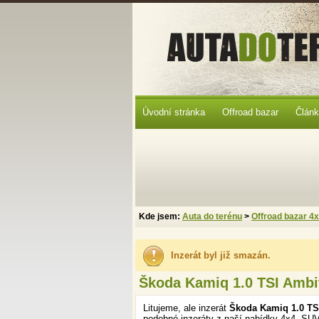
Úvodní stránka
Offroad bazar
Člán
Kde jsem:
Auta do terénu
>
Offroad bazar 4
Inzerát byl již smazán.
Škoda Kamiq 1.0 TSI Ambi
Litujeme, ale inzerát
Škoda Kamiq 1.0 TS
podobné inzeráty z naší nabídky 4x4, SUV