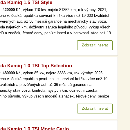
da Kamiq 1.5 TSI Style
a:
420000
Kč, výkon 110 kw, najeto 81352 km, rok výroby: 2021,
eno v: česká republika servisní knížka více než 19 000 kvalitních
ověřených aut. až 36 měsíců garance na mechanický stav vozu,
rola najetých km. doživotní záruka legálního původu. výkup všech
lů a značek, férové ceny, peníze ihned a v hotovosti. více než 19
kvalitních a prověřených aut. až 36 měsíců garance na
anický stav vozu, kontrola najetých km. doživotní záruka…
Zobrazit inzerát
da Kamiq 1.0 TSI Top Selection
a:
480000
Kč, výkon 85 kw, najeto 8886 km, rok výroby: 2025,
eno v: česká republika první majitel servisní knížka více než 19
kvalitních a prověřených aut. až 36 měsíců garance na
anický stav vozu, kontrola najetých km. doživotní záruka
lního původu. výkup všech modelů a značek, férové ceny, peníze
d a v hotovosti. více než 19 000 kvalitních a prověřených aut. až
ěsíců garance na mechanický stav vozu, kontrola najetých km.…
Zobrazit inzerát
da Kamiq 1.0 TSI Monte Carlo