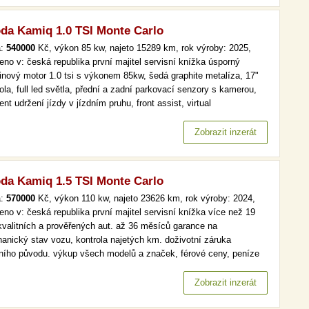
da Kamiq 1.0 TSI Monte Carlo
a:
540000
Kč, výkon 85 kw, najeto 15289 km, rok výroby: 2025,
eno v: česká republika první majitel servisní knížka úsporný
inový motor 1.0 tsi s výkonem 85kw, šedá graphite metalíza, 17"
ola, full led světla, přední a zadní parkovací senzory s kamerou,
ent udržení jízdy v jízdním pruhu, front assist, virtual
pit,vyhřívané přední sedačky a volant, bezklíčové odemykání a
tování, čtení dopravních značekzánovní vůz v perfektním stavu…
Zobrazit inzerát
da Kamiq 1.5 TSI Monte Carlo
a:
570000
Kč, výkon 110 kw, najeto 23626 km, rok výroby: 2024,
eno v: česká republika první majitel servisní knížka více než 19
kvalitních a prověřených aut. až 36 měsíců garance na
anický stav vozu, kontrola najetých km. doživotní záruka
lního původu. výkup všech modelů a značek, férové ceny, peníze
d a v hotovosti. více než 19 000 kvalitních a prověřených aut. až
ěsíců garance na mechanický stav vozu, kontrola najetých km.…
Zobrazit inzerát