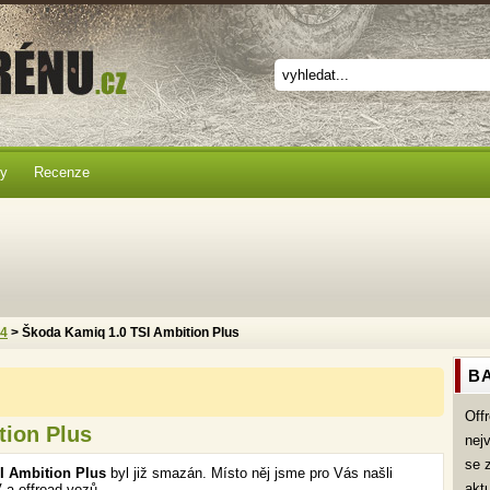
ky
Recenze
x4
> Škoda Kamiq 1.0 TSI Ambition Plus
BA
Off
tion Plus
nej
se 
I Ambition Plus
byl již smazán. Místo něj jsme pro Vás našli
akt
 a offroad vozů.