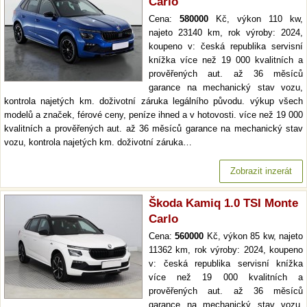
Carlo
Cena:
580000
Kč, výkon 110 kw,
najeto 23140 km, rok výroby: 2024,
koupeno v: česká republika servisní
knížka více než 19 000 kvalitních a
prověřených aut. až 36 měsíců
garance na mechanický stav vozu,
kontrola najetých km. doživotní záruka legálního původu. výkup všech
modelů a značek, férové ceny, peníze ihned a v hotovosti. více než 19 000
kvalitních a prověřených aut. až 36 měsíců garance na mechanický stav
vozu, kontrola najetých km. doživotní záruka…
Zobrazit inzerát
Škoda Kamiq 1.0 TSI Monte
Carlo
Cena:
560000
Kč, výkon 85 kw, najeto
11362 km, rok výroby: 2024, koupeno
v: česká republika servisní knížka
více než 19 000 kvalitních a
prověřených aut. až 36 měsíců
garance na mechanický stav vozu,