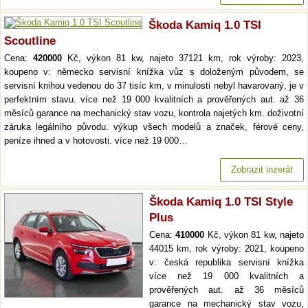
Škoda Kamiq 1.0 TSI
Scoutline
Cena:
420000
Kč, výkon 81 kw, najeto 37121 km, rok výroby: 2023,
koupeno v: německo servisní knížka vůz s doloženým původem, se
servisní knihou vedenou do 37 tisíc km, v minulosti nebyl havarovaný, je v
perfektním stavu. více než 19 000 kvalitních a prověřených aut. až 36
měsíců garance na mechanický stav vozu, kontrola najetých km. doživotní
záruka legálního původu. výkup všech modelů a značek, férové ceny,
peníze ihned a v hotovosti. více než 19 000…
Zobrazit inzerát
Škoda Kamiq 1.0 TSI Style
Plus
Cena:
410000
Kč, výkon 81 kw, najeto
44015 km, rok výroby: 2021, koupeno
v: česká republika servisní knížka
více než 19 000 kvalitních a
prověřených aut. až 36 měsíců
garance na mechanický stav vozu,