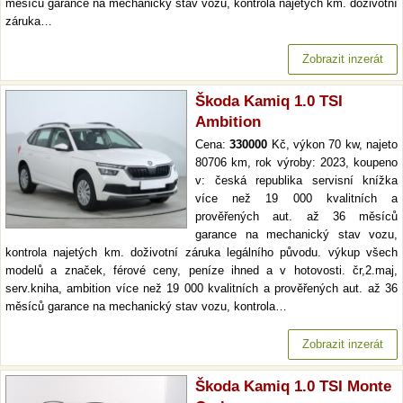
měsíců garance na mechanický stav vozu, kontrola najetých km. doživotní
záruka…
Zobrazit inzerát
Škoda Kamiq 1.0 TSI
Ambition
Cena:
330000
Kč, výkon 70 kw, najeto
80706 km, rok výroby: 2023, koupeno
v: česká republika servisní knížka
více než 19 000 kvalitních a
prověřených aut. až 36 měsíců
garance na mechanický stav vozu,
kontrola najetých km. doživotní záruka legálního původu. výkup všech
modelů a značek, férové ceny, peníze ihned a v hotovosti. čr,2.maj,
serv.kniha, ambition více než 19 000 kvalitních a prověřených aut. až 36
měsíců garance na mechanický stav vozu, kontrola…
Zobrazit inzerát
Škoda Kamiq 1.0 TSI Monte