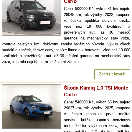
Carlo
Cena:
500000
Kč, výkon 81 kw, najeto
28045 km, rok výroby: 2022, koupeno
v: česká republika servisní knížka
více než 19 000 kvalitních a
prověřených aut. až 36 měsíců
garance na mechanický stav vozu,
kontrola najetých km. doživotní záruka legálního původu. výkup všech
modelů a značek, férové ceny, peníze ihned a v hotovosti. více než 19 000
kvalitních a prověřených aut. až 36 měsíců garance na mechanický stav
vozu, kontrola najetých km. doživotní záruka…
Zobrazit inzerát
Škoda Kamiq 1.0 TSI Monte
Carlo
Cena:
540000
Kč, výkon 85 kw, najeto
29027 km, rok výroby: 2025, koupeno
v: česká republika první majitel
servisní knížka úsporný benzinový
motor 1.0 tsi s výkonem 85kw, modrá
race metalíza, 17" alu kola, full led