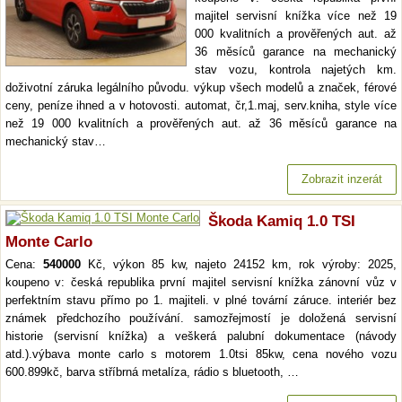
majitel servisní knížka více než 19
000 kvalitních a prověřených aut. až
36 měsíců garance na mechanický
stav vozu, kontrola najetých km.
doživotní záruka legálního původu. výkup všech modelů a značek, férové
ceny, peníze ihned a v hotovosti. automat, čr,1.maj, serv.kniha, style více
než 19 000 kvalitních a prověřených aut. až 36 měsíců garance na
mechanický stav…
Zobrazit inzerát
Škoda Kamiq 1.0 TSI
Monte Carlo
Cena:
540000
Kč, výkon 85 kw, najeto 24152 km, rok výroby: 2025,
koupeno v: česká republika první majitel servisní knížka zánovní vůz v
perfektním stavu přímo po 1. majiteli. v plné tovární záruce. interiér bez
známek předchozího používání. samozřejmostí je doložená servisní
historie (servisní knížka) a veškerá palubní dokumentace (návody
atd.).výbava monte carlo s motorem 1.0tsi 85kw, cena nového vozu
600.899kč, barva stříbrná metalíza, rádio s bluetooth, …