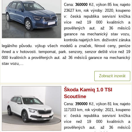
Cena:
360000
Kč, výkon 85 kw, najeto
23627 km, rok výroby: 2020, koupeno
v: česká republika servisní knížka
více než 19 000 kvalitních a
prověřených aut. až 36 měsíců
garance na mechanický stav vozu,
kontrola najetých km. doživotní záruka
legálního původu. výkup všech modelů a značek, férové ceny, peníze
ihned a v hotovosti. tempomat, park. senzory, senzor deště více než 19
000 kvalitních a prověřených aut. až 36 měsíců garance na mechanický
stav vozu,…
Zobrazit inzerát
Škoda Kamiq 1.0 TSI
Scoutline
Cena:
390000
Kč, výkon 81 kw, najeto
117103 km, rok výroby: 2021, koupeno
v: česká republika servisní knížka
více než 19 000 kvalitních a
prověřených aut. až 36 měsíců