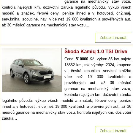
garance na mechanický stav vozu,
kontrola najetých km. doživotní záruka legálního původu. výkup všech
modelů a značek, férové ceny, peníze ihned a v hotovosti. čr,2.maj,
serv.kniha, scoutline, navi více než 19 000 kvalitních a prověřených aut.
až 36 měsíců garance na mechanický stav vozu,…
Zobrazit inzerát
Škoda Kamiq 1.0 TSI Drive
Cena:
510000
Kč, výkon 85 kw, najeto
18552 km, rok výroby: 2024, koupeno
v: česká republika servisní knížka
více než 19 000 kvalitních a
prověřených aut. až 36 měsíců
garance na mechanický stav vozu,
kontrola najetých km. doživotní záruka
legálního původu. výkup všech modelů a značek, férové ceny, peníze
ihned a v hotovosti. více než 19 000 kvalitních a prověřených aut. až 36
měsíců garance na mechanický stav vozu, kontrola najetých km. doživotní
záruka…
Zobrazit inzerát