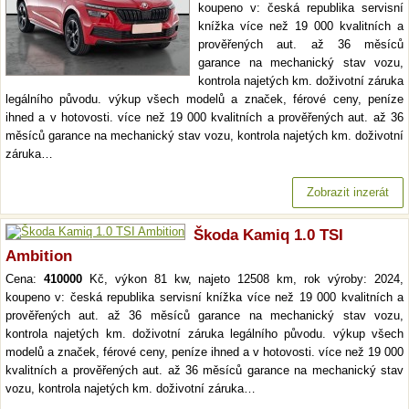
koupeno v: česká republika servisní
knížka více než 19 000 kvalitních a
prověřených aut. až 36 měsíců
garance na mechanický stav vozu,
kontrola najetých km. doživotní záruka
legálního původu. výkup všech modelů a značek, férové ceny, peníze
ihned a v hotovosti. více než 19 000 kvalitních a prověřených aut. až 36
měsíců garance na mechanický stav vozu, kontrola najetých km. doživotní
záruka…
Zobrazit inzerát
Škoda Kamiq 1.0 TSI
Ambition
Cena:
410000
Kč, výkon 81 kw, najeto 12508 km, rok výroby: 2024,
koupeno v: česká republika servisní knížka více než 19 000 kvalitních a
prověřených aut. až 36 měsíců garance na mechanický stav vozu,
kontrola najetých km. doživotní záruka legálního původu. výkup všech
modelů a značek, férové ceny, peníze ihned a v hotovosti. více než 19 000
kvalitních a prověřených aut. až 36 měsíců garance na mechanický stav
vozu, kontrola najetých km. doživotní záruka…