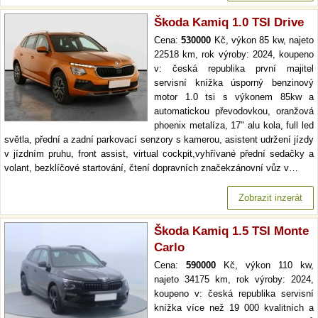
Škoda Kamiq 1.0 TSI Drive
Cena:
530000
Kč, výkon 85 kw, najeto
22518 km, rok výroby: 2024, koupeno
v: česká republika první majitel
servisní knížka úsporný benzinový
motor 1.0 tsi s výkonem 85kw a
automatickou převodovkou, oranžová
phoenix metalíza, 17" alu kola, full led
světla, přední a zadní parkovací senzory s kamerou, asistent udržení jízdy
v jízdním pruhu, front assist, virtual cockpit,vyhřívané přední sedačky a
volant, bezklíčové startování, čtení dopravních značekzánovní vůz v…
Zobrazit inzerát
Škoda Kamiq 1.5 TSI Monte
Carlo
Cena:
590000
Kč, výkon 110 kw,
najeto 34175 km, rok výroby: 2024,
koupeno v: česká republika servisní
knížka více než 19 000 kvalitních a