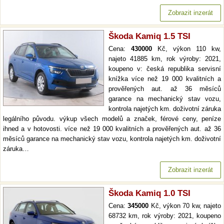
Zobrazit inzerát
Škoda Kamiq 1.5 TSI
Cena:
430000
Kč, výkon 110 kw,
najeto 41885 km, rok výroby: 2021,
koupeno v: česká republika servisní
knížka více než 19 000 kvalitních a
prověřených aut. až 36 měsíců
garance na mechanický stav vozu,
kontrola najetých km. doživotní záruka
legálního původu. výkup všech modelů a značek, férové ceny, peníze
ihned a v hotovosti. více než 19 000 kvalitních a prověřených aut. až 36
měsíců garance na mechanický stav vozu, kontrola najetých km. doživotní
záruka…
Zobrazit inzerát
Škoda Kamiq 1.0 TSI
Cena:
345000
Kč, výkon 70 kw, najeto
68732 km, rok výroby: 2021, koupeno