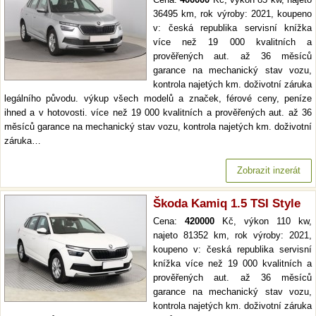
36495 km, rok výroby: 2021, koupeno
v: česká republika servisní knížka
více než 19 000 kvalitních a
prověřených aut. až 36 měsíců
garance na mechanický stav vozu,
kontrola najetých km. doživotní záruka
legálního původu. výkup všech modelů a značek, férové ceny, peníze
ihned a v hotovosti. více než 19 000 kvalitních a prověřených aut. až 36
měsíců garance na mechanický stav vozu, kontrola najetých km. doživotní
záruka…
Zobrazit inzerát
Škoda Kamiq 1.5 TSI Style
Cena:
420000
Kč, výkon 110 kw,
najeto 81352 km, rok výroby: 2021,
koupeno v: česká republika servisní
knížka více než 19 000 kvalitních a
prověřených aut. až 36 měsíců
garance na mechanický stav vozu,
kontrola najetých km. doživotní záruka