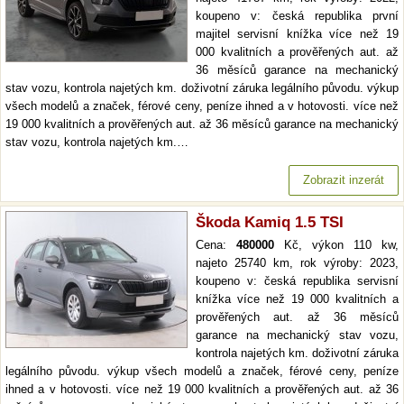
koupeno v: česká republika první
majitel servisní knížka více než 19
000 kvalitních a prověřených aut. až
36 měsíců garance na mechanický
stav vozu, kontrola najetých km. doživotní záruka legálního původu. výkup
všech modelů a značek, férové ceny, peníze ihned a v hotovosti. více než
19 000 kvalitních a prověřených aut. až 36 měsíců garance na mechanický
stav vozu, kontrola najetých km.…
Zobrazit inzerát
Škoda Kamiq 1.5 TSI
Cena:
480000
Kč, výkon 110 kw,
najeto 25740 km, rok výroby: 2023,
koupeno v: česká republika servisní
knížka více než 19 000 kvalitních a
prověřených aut. až 36 měsíců
garance na mechanický stav vozu,
kontrola najetých km. doživotní záruka
legálního původu. výkup všech modelů a značek, férové ceny, peníze
ihned a v hotovosti. více než 19 000 kvalitních a prověřených aut. až 36