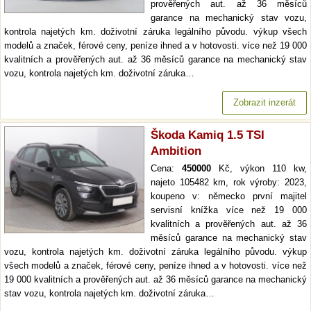
prověřených aut. až 36 měsíců
garance na mechanický stav vozu,
kontrola najetých km. doživotní záruka legálního původu. výkup všech
modelů a značek, férové ceny, peníze ihned a v hotovosti. více než 19 000
kvalitních a prověřených aut. až 36 měsíců garance na mechanický stav
vozu, kontrola najetých km. doživotní záruka…
Zobrazit inzerát
Škoda Kamiq 1.5 TSI
Ambition
Cena:
450000
Kč, výkon 110 kw,
najeto 105482 km, rok výroby: 2023,
koupeno v: německo první majitel
servisní knížka více než 19 000
kvalitních a prověřených aut. až 36
měsíců garance na mechanický stav
vozu, kontrola najetých km. doživotní záruka legálního původu. výkup
všech modelů a značek, férové ceny, peníze ihned a v hotovosti. více než
19 000 kvalitních a prověřených aut. až 36 měsíců garance na mechanický
stav vozu, kontrola najetých km. doživotní záruka…