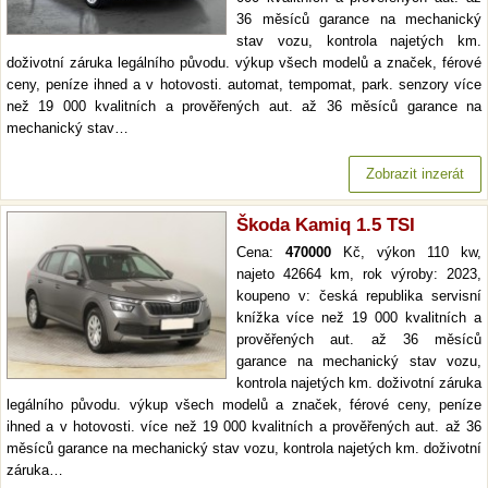
36 měsíců garance na mechanický
stav vozu, kontrola najetých km.
doživotní záruka legálního původu. výkup všech modelů a značek, férové
ceny, peníze ihned a v hotovosti. automat, tempomat, park. senzory více
než 19 000 kvalitních a prověřených aut. až 36 měsíců garance na
mechanický stav…
Zobrazit inzerát
Škoda Kamiq 1.5 TSI
Cena:
470000
Kč, výkon 110 kw,
najeto 42664 km, rok výroby: 2023,
koupeno v: česká republika servisní
knížka více než 19 000 kvalitních a
prověřených aut. až 36 měsíců
garance na mechanický stav vozu,
kontrola najetých km. doživotní záruka
legálního původu. výkup všech modelů a značek, férové ceny, peníze
ihned a v hotovosti. více než 19 000 kvalitních a prověřených aut. až 36
měsíců garance na mechanický stav vozu, kontrola najetých km. doživotní
záruka…