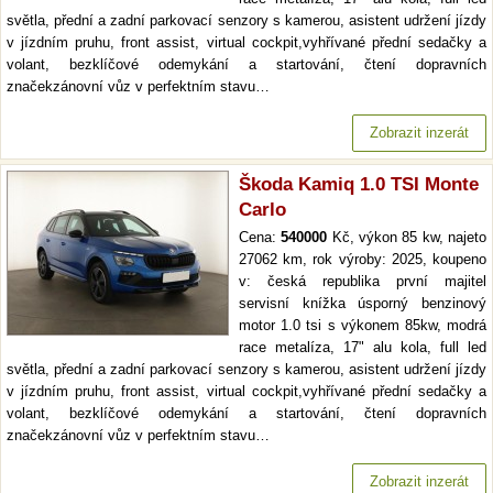
světla, přední a zadní parkovací senzory s kamerou, asistent udržení jízdy
v jízdním pruhu, front assist, virtual cockpit,vyhřívané přední sedačky a
volant, bezklíčové odemykání a startování, čtení dopravních
značekzánovní vůz v perfektním stavu…
Zobrazit inzerát
Škoda Kamiq 1.0 TSI Monte
Carlo
Cena:
540000
Kč, výkon 85 kw, najeto
27062 km, rok výroby: 2025, koupeno
v: česká republika první majitel
servisní knížka úsporný benzinový
motor 1.0 tsi s výkonem 85kw, modrá
race metalíza, 17" alu kola, full led
světla, přední a zadní parkovací senzory s kamerou, asistent udržení jízdy
v jízdním pruhu, front assist, virtual cockpit,vyhřívané přední sedačky a
volant, bezklíčové odemykání a startování, čtení dopravních
značekzánovní vůz v perfektním stavu…
Zobrazit inzerát