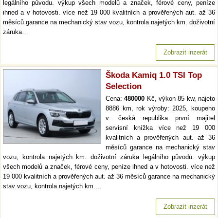
legálního původu. výkup všech modelů a značek, férové ceny, peníze
ihned a v hotovosti. více než 19 000 kvalitních a prověřených aut. až 36
měsíců garance na mechanický stav vozu, kontrola najetých km. doživotní
záruka…
Zobrazit inzerát
Škoda Kamiq 1.0 TSI Top
Selection
Cena:
480000
Kč, výkon 85 kw, najeto
8886 km, rok výroby: 2025, koupeno
v: česká republika první majitel
servisní knížka více než 19 000
kvalitních a prověřených aut. až 36
měsíců garance na mechanický stav
vozu, kontrola najetých km. doživotní záruka legálního původu. výkup
všech modelů a značek, férové ceny, peníze ihned a v hotovosti. více než
19 000 kvalitních a prověřených aut. až 36 měsíců garance na mechanický
stav vozu, kontrola najetých km.…
Zobrazit inzerát