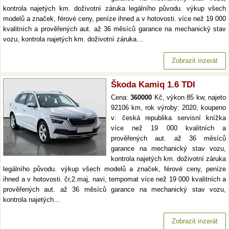
kontrola najetých km. doživotní záruka legálního původu. výkup všech
modelů a značek, férové ceny, peníze ihned a v hotovosti. více než 19 000
kvalitních a prověřených aut. až 36 měsíců garance na mechanický stav
vozu, kontrola najetých km. doživotní záruka…
Zobrazit inzerát
Škoda Kamiq 1.6 TDI
Cena:
360000
Kč, výkon 85 kw, najeto
92106 km, rok výroby: 2020, koupeno
v: česká republika servisní knížka
více než 19 000 kvalitních a
prověřených aut. až 36 měsíců
garance na mechanický stav vozu,
kontrola najetých km. doživotní záruka
legálního původu. výkup všech modelů a značek, férové ceny, peníze
ihned a v hotovosti. čr,2.maj, navi, tempomat více než 19 000 kvalitních a
prověřených aut. až 36 měsíců garance na mechanický stav vozu,
kontrola najetých…
Zobrazit inzerát