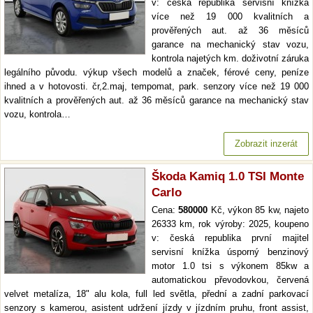
v: česká republika servisní knížka
více než 19 000 kvalitních a
prověřených aut. až 36 měsíců
garance na mechanický stav vozu,
kontrola najetých km. doživotní záruka
legálního původu. výkup všech modelů a značek, férové ceny, peníze
ihned a v hotovosti. čr,2.maj, tempomat, park. senzory více než 19 000
kvalitních a prověřených aut. až 36 měsíců garance na mechanický stav
vozu, kontrola…
Zobrazit inzerát
Škoda Kamiq 1.0 TSI Monte
Carlo
Cena:
580000
Kč, výkon 85 kw, najeto
26333 km, rok výroby: 2025, koupeno
v: česká republika první majitel
servisní knížka úsporný benzinový
motor 1.0 tsi s výkonem 85kw a
automatickou převodovkou, červená
velvet metalíza, 18" alu kola, full led světla, přední a zadní parkovací
senzory s kamerou, asistent udržení jízdy v jízdním pruhu, front assist,