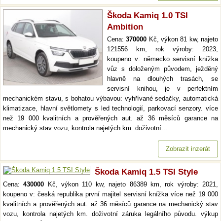
Škoda Kamiq 1.0 TSI
Ambition
Cena:
370000
Kč, výkon 81 kw, najeto
121556 km, rok výroby: 2023,
koupeno v: německo servisní knížka
vůz s doloženým původem, ježděný
hlavně na dlouhých trasách, se
servisní knihou, je v perfektním
mechanickém stavu, s bohatou výbavou: vyhřívané sedačky, automatická
klimatizace, hlavní světlomety s led technologií, parkovací senzory. více
než 19 000 kvalitních a prověřených aut. až 36 měsíců garance na
mechanický stav vozu, kontrola najetých km. doživotní…
Zobrazit inzerát
Škoda Kamiq 1.5 TSI Style
Cena:
430000
Kč, výkon 110 kw, najeto 86389 km, rok výroby: 2021,
koupeno v: česká republika první majitel servisní knížka více než 19 000
kvalitních a prověřených aut. až 36 měsíců garance na mechanický stav
vozu, kontrola najetých km. doživotní záruka legálního původu. výkup