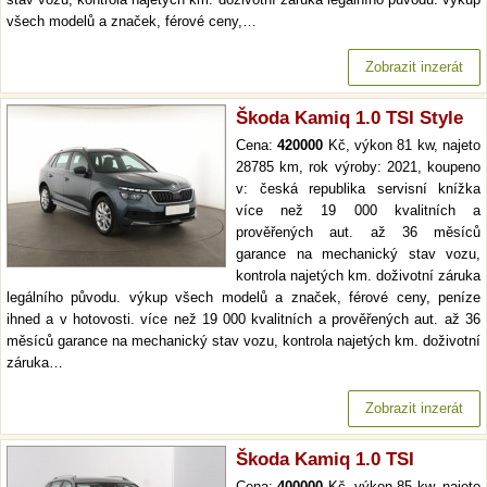
všech modelů a značek, férové ceny,…
Zobrazit inzerát
Škoda Kamiq 1.0 TSI Style
Cena:
420000
Kč, výkon 81 kw, najeto
28785 km, rok výroby: 2021, koupeno
v: česká republika servisní knížka
více než 19 000 kvalitních a
prověřených aut. až 36 měsíců
garance na mechanický stav vozu,
kontrola najetých km. doživotní záruka
legálního původu. výkup všech modelů a značek, férové ceny, peníze
ihned a v hotovosti. více než 19 000 kvalitních a prověřených aut. až 36
měsíců garance na mechanický stav vozu, kontrola najetých km. doživotní
záruka…
Zobrazit inzerát
Škoda Kamiq 1.0 TSI
Cena:
400000
Kč, výkon 85 kw, najeto