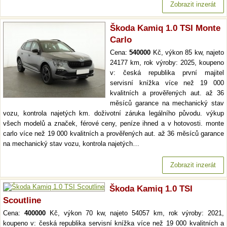
Zobrazit inzerát
Škoda Kamiq 1.0 TSI Monte
Carlo
Cena:
540000
Kč, výkon 85 kw, najeto
24177 km, rok výroby: 2025, koupeno
v: česká republika první majitel
servisní knížka více než 19 000
kvalitních a prověřených aut. až 36
měsíců garance na mechanický stav
vozu, kontrola najetých km. doživotní záruka legálního původu. výkup
všech modelů a značek, férové ceny, peníze ihned a v hotovosti. monte
carlo více než 19 000 kvalitních a prověřených aut. až 36 měsíců garance
na mechanický stav vozu, kontrola najetých…
Zobrazit inzerát
Škoda Kamiq 1.0 TSI
Scoutline
Cena:
400000
Kč, výkon 70 kw, najeto 54057 km, rok výroby: 2021,
koupeno v: česká republika servisní knížka více než 19 000 kvalitních a