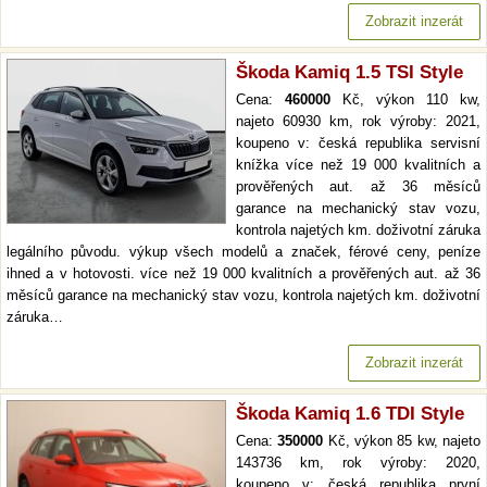
Zobrazit inzerát
Škoda Kamiq 1.5 TSI Style
Cena:
460000
Kč, výkon 110 kw,
najeto 60930 km, rok výroby: 2021,
koupeno v: česká republika servisní
knížka více než 19 000 kvalitních a
prověřených aut. až 36 měsíců
garance na mechanický stav vozu,
kontrola najetých km. doživotní záruka
legálního původu. výkup všech modelů a značek, férové ceny, peníze
ihned a v hotovosti. více než 19 000 kvalitních a prověřených aut. až 36
měsíců garance na mechanický stav vozu, kontrola najetých km. doživotní
záruka…
Zobrazit inzerát
Škoda Kamiq 1.6 TDI Style
Cena:
350000
Kč, výkon 85 kw, najeto
143736 km, rok výroby: 2020,
koupeno v: česká republika první