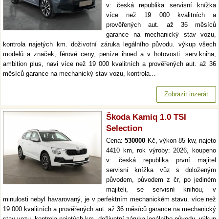
v: česká republika servisní knížka
více než 19 000 kvalitních a
prověřených aut. až 36 měsíců
garance na mechanický stav vozu,
kontrola najetých km. doživotní záruka legálního původu. výkup všech
modelů a značek, férové ceny, peníze ihned a v hotovosti. serv.kniha,
ambition plus, navi více než 19 000 kvalitních a prověřených aut. až 36
měsíců garance na mechanický stav vozu, kontrola…
Zobrazit inzerát
Škoda Kamiq 1.0 TSI
Selection
Cena:
530000
Kč, výkon 85 kw, najeto
4410 km, rok výroby: 2026, koupeno
v: česká republika první majitel
servisní knížka vůz s doloženým
původem, původem z čr, po jediném
majiteli, se servisní knihou, v
minulosti nebyl havarovaný, je v perfektním mechanickém stavu. více než
19 000 kvalitních a prověřených aut. až 36 měsíců garance na mechanický
stav vozu, kontrola najetých km. doživotní záruka legálního původu. výkup