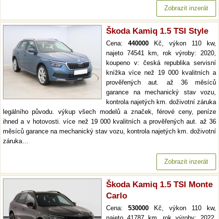
Zobrazit inzerát
Škoda Kamiq 1.5 TSI Style
Cena:
440000
Kč, výkon 110 kw,
najeto 74541 km, rok výroby: 2020,
koupeno v: česká republika servisní
knížka více než 19 000 kvalitních a
prověřených aut. až 36 měsíců
garance na mechanický stav vozu,
kontrola najetých km. doživotní záruka
legálního původu. výkup všech modelů a značek, férové ceny, peníze
ihned a v hotovosti. více než 19 000 kvalitních a prověřených aut. až 36
měsíců garance na mechanický stav vozu, kontrola najetých km. doživotní
záruka…
Zobrazit inzerát
Škoda Kamiq 1.5 TSI Monte
Carlo
Cena:
530000
Kč, výkon 110 kw,
najeto 41787 km, rok výroby: 2022,