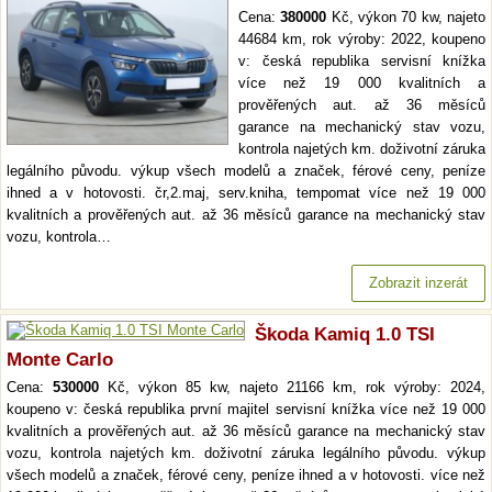
Cena:
380000
Kč, výkon 70 kw, najeto
44684 km, rok výroby: 2022, koupeno
v: česká republika servisní knížka
více než 19 000 kvalitních a
prověřených aut. až 36 měsíců
garance na mechanický stav vozu,
kontrola najetých km. doživotní záruka
legálního původu. výkup všech modelů a značek, férové ceny, peníze
ihned a v hotovosti. čr,2.maj, serv.kniha, tempomat více než 19 000
kvalitních a prověřených aut. až 36 měsíců garance na mechanický stav
vozu, kontrola…
Zobrazit inzerát
Škoda Kamiq 1.0 TSI
Monte Carlo
Cena:
530000
Kč, výkon 85 kw, najeto 21166 km, rok výroby: 2024,
koupeno v: česká republika první majitel servisní knížka více než 19 000
kvalitních a prověřených aut. až 36 měsíců garance na mechanický stav
vozu, kontrola najetých km. doživotní záruka legálního původu. výkup
všech modelů a značek, férové ceny, peníze ihned a v hotovosti. více než