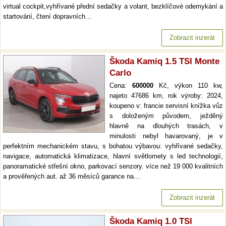
virtual cockpit,vyhřívané přední sedačky a volant, bezklíčové odemykání a
startování, čtení dopravních…
Zobrazit inzerát
Škoda Kamiq 1.5 TSI Monte
Carlo
Cena:
600000
Kč, výkon 110 kw,
najeto 47686 km, rok výroby: 2024,
koupeno v: francie servisní knížka vůz
s doloženým původem, ježděný
hlavně na dlouhých trasách, v
minulosti nebyl havarovaný, je v
perfektním mechanickém stavu, s bohatou výbavou: vyhřívané sedačky,
navigace, automatická klimatizace, hlavní světlomety s led technologií,
panoramatické střešní okno, parkovací senzory. více než 19 000 kvalitních
a prověřených aut. až 36 měsíců garance na…
Zobrazit inzerát
Škoda Kamiq 1.0 TSI