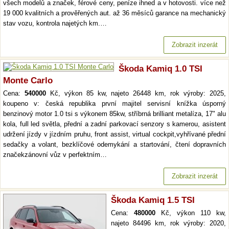
všech modelů a značek, férové ceny, peníze ihned a v hotovosti. více než
19 000 kvalitních a prověřených aut. až 36 měsíců garance na mechanický
stav vozu, kontrola najetých km.…
Zobrazit inzerát
Škoda Kamiq 1.0 TSI
Monte Carlo
Cena:
540000
Kč, výkon 85 kw, najeto 26448 km, rok výroby: 2025,
koupeno v: česká republika první majitel servisní knížka úsporný
benzinový motor 1.0 tsi s výkonem 85kw, stříbrná brilliant metalíza, 17" alu
kola, full led světla, přední a zadní parkovací senzory s kamerou, asistent
udržení jízdy v jízdním pruhu, front assist, virtual cockpit,vyhřívané přední
sedačky a volant, bezklíčové odemykání a startování, čtení dopravních
značekzánovní vůz v perfektním…
Zobrazit inzerát
Škoda Kamiq 1.5 TSI
Cena:
480000
Kč, výkon 110 kw,
najeto 84496 km, rok výroby: 2020,