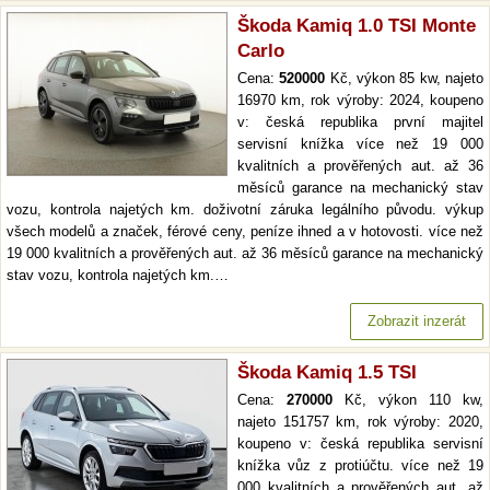
Škoda Kamiq 1.0 TSI Monte
Carlo
Cena:
520000
Kč, výkon 85 kw, najeto
16970 km, rok výroby: 2024, koupeno
v: česká republika první majitel
servisní knížka více než 19 000
kvalitních a prověřených aut. až 36
měsíců garance na mechanický stav
vozu, kontrola najetých km. doživotní záruka legálního původu. výkup
všech modelů a značek, férové ceny, peníze ihned a v hotovosti. více než
19 000 kvalitních a prověřených aut. až 36 měsíců garance na mechanický
stav vozu, kontrola najetých km.…
Zobrazit inzerát
Škoda Kamiq 1.5 TSI
Cena:
270000
Kč, výkon 110 kw,
najeto 151757 km, rok výroby: 2020,
koupeno v: česká republika servisní
knížka vůz z protiúčtu. více než 19
000 kvalitních a prověřených aut. až