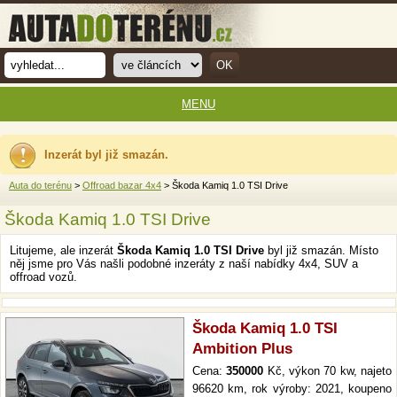
MENU
Inzerát byl již smazán.
Auta do terénu
>
Offroad bazar 4x4
> Škoda Kamiq 1.0 TSI Drive
Škoda Kamiq 1.0 TSI Drive
Litujeme, ale inzerát
Škoda Kamiq 1.0 TSI Drive
byl již smazán. Místo
něj jsme pro Vás našli podobné inzeráty z naší nabídky 4x4, SUV a
offroad vozů.
Škoda Kamiq 1.0 TSI
Ambition Plus
Cena:
350000
Kč, výkon 70 kw, najeto
96620 km, rok výroby: 2021, koupeno