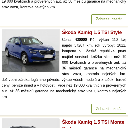
19 000 kvalitních a prověřených aut. až 36 měsíců garance na mechanický
stav vozu, kontrola najetých km.…
Zobrazit inzerát
Škoda Kamiq 1.5 TSI Style
Cena:
430000
Kč, výkon 110 kw,
najeto 37267 km, rok výroby: 2022,
koupeno v: česká republika první
majitel servisní knížka více než 19
000 kvalitních a prověřených aut. až
36 měsíců garance na mechanický
stav vozu, kontrola najetých km.
doživotní záruka legálního původu. výkup všech modelů a značek, férové
ceny, peníze ihned a v hotovosti. více než 19 000 kvalitních a prověřených
aut. až 36 měsíců garance na mechanický stav vozu, kontrola najetých
km.…
Zobrazit inzerát
Škoda Kamiq 1.5 TSI Monte