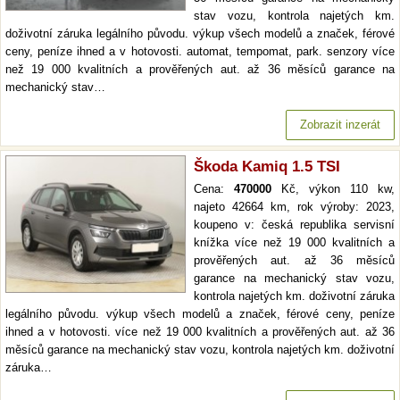
stav vozu, kontrola najetých km.
doživotní záruka legálního původu. výkup všech modelů a značek, férové
ceny, peníze ihned a v hotovosti. automat, tempomat, park. senzory více
než 19 000 kvalitních a prověřených aut. až 36 měsíců garance na
mechanický stav…
Zobrazit inzerát
Škoda Kamiq 1.5 TSI
Cena:
470000
Kč, výkon 110 kw,
najeto 42664 km, rok výroby: 2023,
koupeno v: česká republika servisní
knížka více než 19 000 kvalitních a
prověřených aut. až 36 měsíců
garance na mechanický stav vozu,
kontrola najetých km. doživotní záruka
legálního původu. výkup všech modelů a značek, férové ceny, peníze
ihned a v hotovosti. více než 19 000 kvalitních a prověřených aut. až 36
měsíců garance na mechanický stav vozu, kontrola najetých km. doživotní
záruka…