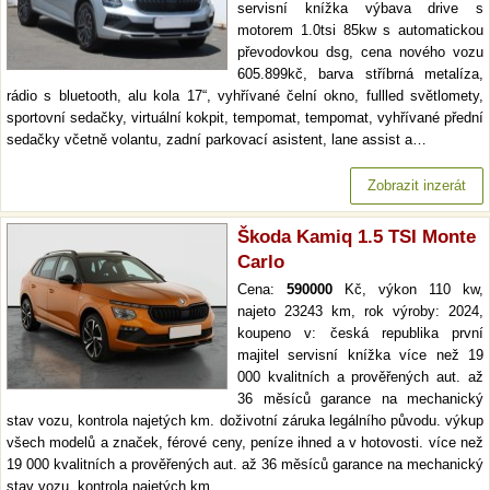
servisní knížka výbava drive s
motorem 1.0tsi 85kw s automatickou
převodovkou dsg, cena nového vozu
605.899kč, barva stříbrná metalíza,
rádio s bluetooth, alu kola 17“, vyhřívané čelní okno, fullled světlomety,
sportovní sedačky, virtuální kokpit, tempomat, tempomat, vyhřívané přední
sedačky včetně volantu, zadní parkovací asistent, lane assist a…
Zobrazit inzerát
Škoda Kamiq 1.5 TSI Monte
Carlo
Cena:
590000
Kč, výkon 110 kw,
najeto 23243 km, rok výroby: 2024,
koupeno v: česká republika první
majitel servisní knížka více než 19
000 kvalitních a prověřených aut. až
36 měsíců garance na mechanický
stav vozu, kontrola najetých km. doživotní záruka legálního původu. výkup
všech modelů a značek, férové ceny, peníze ihned a v hotovosti. více než
19 000 kvalitních a prověřených aut. až 36 měsíců garance na mechanický
stav vozu, kontrola najetých km.…