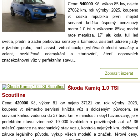
Cena:
540000
Kč, výkon 85 kw, najeto
27062 km, rok výroby: 2025, koupeno
v: česká republika první majitel
servisní knížka úsporný benzinový
motor 1.0 tsi s výkonem 85kw, modrá
race metalíza, 17" alu kola, full led
světla, přední a zadní parkovací senzory s kamerou, asistent udržení jízdy
v jízdním pruhu, front assist, virtual cockpit,vyhřívané přední sedačky a
volant, bezklíčové odemykání a startování, čtení dopravních
značekzánovní vůz v perfektním stavu…
Zobrazit inzerát
Škoda Kamiq 1.0 TSI
Scoutline
Cena:
420000
Kč, výkon 81 kw, najeto 37121 km, rok výroby: 2023,
koupeno v: německo servisní knížka vůz s doloženým původem, se
servisní knihou vedenou do 37 tisíc km, v minulosti nebyl havarovaný, je v
perfektním stavu. více než 19 000 kvalitních a prověřených aut. až 36
měsíců garance na mechanický stav vozu, kontrola najetých km. doživotní
záruka legálního původu. výkup všech modelů a značek, férové ceny,