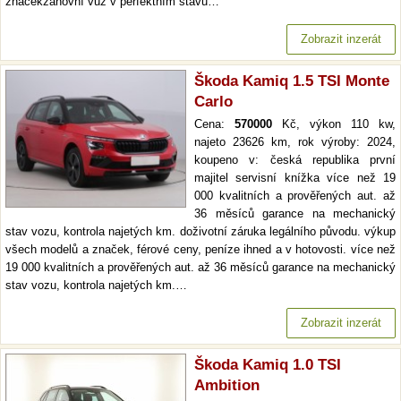
značekzánovní vůz v perfektním stavu…
Zobrazit inzerát
Škoda Kamiq 1.5 TSI Monte
Carlo
Cena:
570000
Kč, výkon 110 kw,
najeto 23626 km, rok výroby: 2024,
koupeno v: česká republika první
majitel servisní knížka více než 19
000 kvalitních a prověřených aut. až
36 měsíců garance na mechanický
stav vozu, kontrola najetých km. doživotní záruka legálního původu. výkup
všech modelů a značek, férové ceny, peníze ihned a v hotovosti. více než
19 000 kvalitních a prověřených aut. až 36 měsíců garance na mechanický
stav vozu, kontrola najetých km.…
Zobrazit inzerát
Škoda Kamiq 1.0 TSI
Ambition