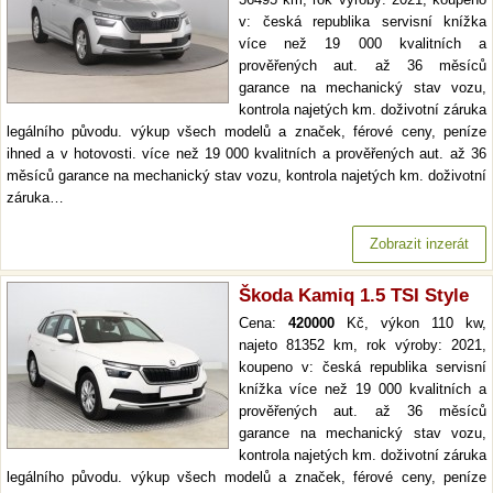
v: česká republika servisní knížka
více než 19 000 kvalitních a
prověřených aut. až 36 měsíců
garance na mechanický stav vozu,
kontrola najetých km. doživotní záruka
legálního původu. výkup všech modelů a značek, férové ceny, peníze
ihned a v hotovosti. více než 19 000 kvalitních a prověřených aut. až 36
měsíců garance na mechanický stav vozu, kontrola najetých km. doživotní
záruka…
Zobrazit inzerát
Škoda Kamiq 1.5 TSI Style
Cena:
420000
Kč, výkon 110 kw,
najeto 81352 km, rok výroby: 2021,
koupeno v: česká republika servisní
knížka více než 19 000 kvalitních a
prověřených aut. až 36 měsíců
garance na mechanický stav vozu,
kontrola najetých km. doživotní záruka
legálního původu. výkup všech modelů a značek, férové ceny, peníze