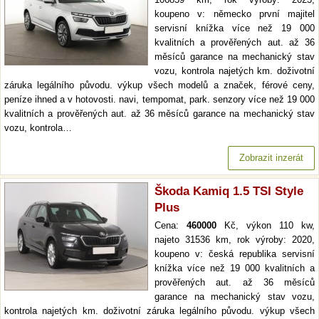
koupeno v: německo první majitel
servisní knížka více než 19 000
kvalitních a prověřených aut. až 36
měsíců garance na mechanický stav
vozu, kontrola najetých km. doživotní
záruka legálního původu. výkup všech modelů a značek, férové ceny,
peníze ihned a v hotovosti. navi, tempomat, park. senzory více než 19 000
kvalitních a prověřených aut. až 36 měsíců garance na mechanický stav
vozu, kontrola…
Zobrazit inzerát
Škoda Kamiq 1.5 TSI Style
Plus
Cena:
460000
Kč, výkon 110 kw,
najeto 31536 km, rok výroby: 2020,
koupeno v: česká republika servisní
knížka více než 19 000 kvalitních a
prověřených aut. až 36 měsíců
garance na mechanický stav vozu,
kontrola najetých km. doživotní záruka legálního původu. výkup všech