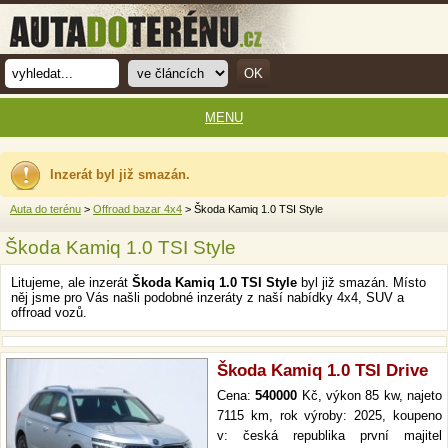
MENU
Inzerát byl již smazán.
Auta do terénu
>
Offroad bazar 4x4
> Škoda Kamiq 1.0 TSI Style
Škoda Kamiq 1.0 TSI Style
Litujeme, ale inzerát
Škoda Kamiq 1.0 TSI Style
byl již smazán. Místo
něj jsme pro Vás našli podobné inzeráty z naší nabídky 4x4, SUV a
offroad vozů.
Škoda Kamiq 1.0 TSI Drive
Cena:
540000
Kč, výkon 85 kw, najeto
7115 km, rok výroby: 2025, koupeno
v: česká republika první majitel