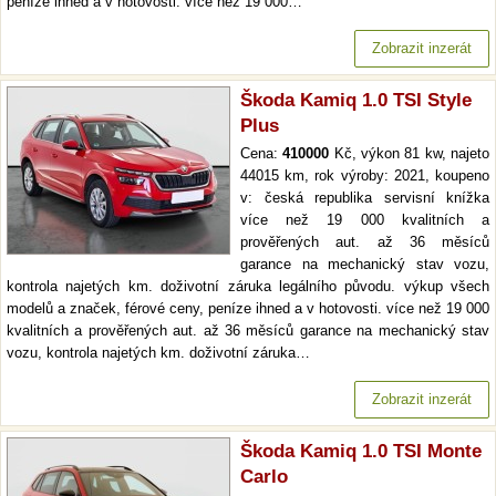
peníze ihned a v hotovosti. více než 19 000…
Zobrazit inzerát
Škoda Kamiq 1.0 TSI Style
Plus
Cena:
410000
Kč, výkon 81 kw, najeto
44015 km, rok výroby: 2021, koupeno
v: česká republika servisní knížka
více než 19 000 kvalitních a
prověřených aut. až 36 měsíců
garance na mechanický stav vozu,
kontrola najetých km. doživotní záruka legálního původu. výkup všech
modelů a značek, férové ceny, peníze ihned a v hotovosti. více než 19 000
kvalitních a prověřených aut. až 36 měsíců garance na mechanický stav
vozu, kontrola najetých km. doživotní záruka…
Zobrazit inzerát
Škoda Kamiq 1.0 TSI Monte
Carlo