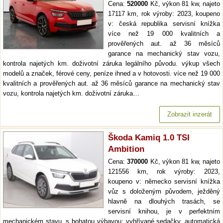
Cena:
520000
Kč, výkon 81 kw, najeto
17117 km, rok výroby: 2023, koupeno
v: česká republika servisní knížka
více než 19 000 kvalitních a
prověřených aut. až 36 měsíců
garance na mechanický stav vozu,
kontrola najetých km. doživotní záruka legálního původu. výkup všech
modelů a značek, férové ceny, peníze ihned a v hotovosti. více než 19 000
kvalitních a prověřených aut. až 36 měsíců garance na mechanický stav
vozu, kontrola najetých km. doživotní záruka…
Zobrazit inzerát
Škoda Kamiq 1.0 TSI
Ambition
Cena:
370000
Kč, výkon 81 kw, najeto
121556 km, rok výroby: 2023,
koupeno v: německo servisní knížka
vůz s doloženým původem, ježděný
hlavně na dlouhých trasách, se
servisní knihou, je v perfektním
mechanickém stavu, s bohatou výbavou: vyhřívané sedačky, automatická