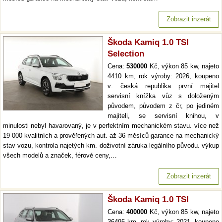
Zobrazit inzerát
Škoda Kamiq 1.0 TSI
Selection
Cena:
530000
Kč, výkon 85 kw, najeto
4410 km, rok výroby: 2026, koupeno
v: česká republika první majitel
servisní knížka vůz s doloženým
původem, původem z čr, po jediném
majiteli, se servisní knihou, v
minulosti nebyl havarovaný, je v perfektním mechanickém stavu. více než
19 000 kvalitních a prověřených aut. až 36 měsíců garance na mechanický
stav vozu, kontrola najetých km. doživotní záruka legálního původu. výkup
všech modelů a značek, férové ceny,…
Zobrazit inzerát
Škoda Kamiq 1.0 TSI
Cena:
400000
Kč, výkon 85 kw, najeto
36495 km, rok výroby: 2021, koupeno