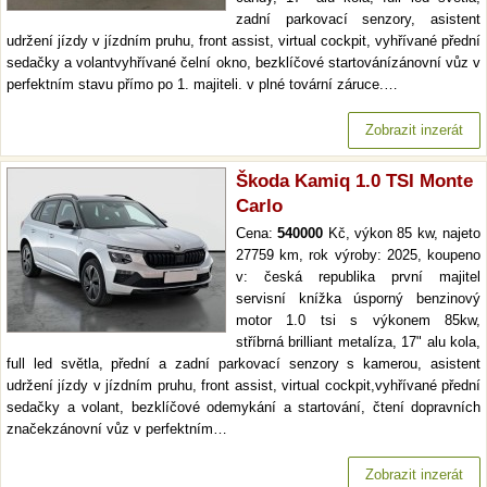
zadní parkovací senzory, asistent
udržení jízdy v jízdním pruhu, front assist, virtual cockpit, vyhřívané přední
sedačky a volantvyhřívané čelní okno, bezklíčové startovánízánovní vůz v
perfektním stavu přímo po 1. majiteli. v plné tovární záruce.…
Zobrazit inzerát
Škoda Kamiq 1.0 TSI Monte
Carlo
Cena:
540000
Kč, výkon 85 kw, najeto
27759 km, rok výroby: 2025, koupeno
v: česká republika první majitel
servisní knížka úsporný benzinový
motor 1.0 tsi s výkonem 85kw,
stříbrná brilliant metalíza, 17" alu kola,
full led světla, přední a zadní parkovací senzory s kamerou, asistent
udržení jízdy v jízdním pruhu, front assist, virtual cockpit,vyhřívané přední
sedačky a volant, bezklíčové odemykání a startování, čtení dopravních
značekzánovní vůz v perfektním…
Zobrazit inzerát