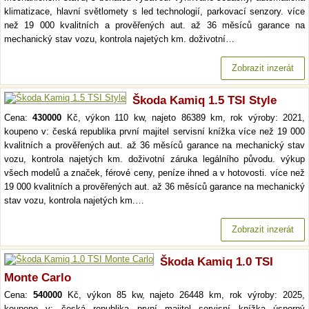
klimatizace, hlavní světlomety s led technologií, parkovací senzory. více
než 19 000 kvalitních a prověřených aut. až 36 měsíců garance na
mechanický stav vozu, kontrola najetých km. doživotní…
Zobrazit inzerát
Škoda Kamiq 1.5 TSI Style
Cena:
430000
Kč, výkon 110 kw, najeto 86389 km, rok výroby: 2021,
koupeno v: česká republika první majitel servisní knížka více než 19 000
kvalitních a prověřených aut. až 36 měsíců garance na mechanický stav
vozu, kontrola najetých km. doživotní záruka legálního původu. výkup
všech modelů a značek, férové ceny, peníze ihned a v hotovosti. více než
19 000 kvalitních a prověřených aut. až 36 měsíců garance na mechanický
stav vozu, kontrola najetých km.…
Zobrazit inzerát
Škoda Kamiq 1.0 TSI
Monte Carlo
Cena:
540000
Kč, výkon 85 kw, najeto 26448 km, rok výroby: 2025,
koupeno v: česká republika první majitel servisní knížka úsporný