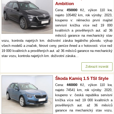
Ambition
Cena:
450000
Kč, výkon 110 kw,
najeto 105482 km, rok výroby: 2023,
koupeno v: německo první majitel
servisní knížka více než 19 000
kvalitních a prověřených aut. až 36
měsíců garance na mechanický stav
vozu, kontrola najetých km. doživotní záruka legálního původu. výkup
všech modelů a značek, férové ceny, peníze ihned a v hotovosti. více než
19 000 kvalitních a prověřených aut. až 36 měsíců garance na mechanický
stav vozu, kontrola najetých km. doživotní záruka…
Zobrazit inzerát
Škoda Kamiq 1.5 TSI Style
Cena:
440000
Kč, výkon 110 kw,
najeto 74541 km, rok výroby: 2020,
koupeno v: česká republika servisní
knížka více než 19 000 kvalitních a
prověřených aut. až 36 měsíců
garance na mechanický stav vozu,