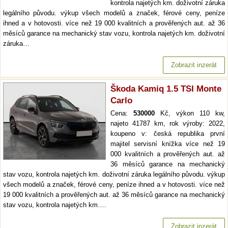
kontrola najetých km. doživotní záruka
legálního původu. výkup všech modelů a značek, férové ceny, peníze
ihned a v hotovosti. více než 19 000 kvalitních a prověřených aut. až 36
měsíců garance na mechanický stav vozu, kontrola najetých km. doživotní
záruka…
Zobrazit inzerát
Škoda Kamiq 1.5 TSI Monte
Carlo
Cena:
530000
Kč, výkon 110 kw,
najeto 41787 km, rok výroby: 2022,
koupeno v: česká republika první
majitel servisní knížka více než 19
000 kvalitních a prověřených aut. až
36 měsíců garance na mechanický
stav vozu, kontrola najetých km. doživotní záruka legálního původu. výkup
všech modelů a značek, férové ceny, peníze ihned a v hotovosti. více než
19 000 kvalitních a prověřených aut. až 36 měsíců garance na mechanický
stav vozu, kontrola najetých km.…
Zobrazit inzerát