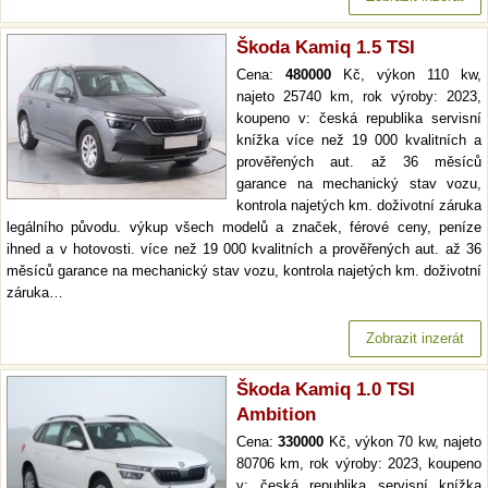
Škoda Kamiq 1.5 TSI
Cena:
480000
Kč, výkon 110 kw,
najeto 25740 km, rok výroby: 2023,
koupeno v: česká republika servisní
knížka více než 19 000 kvalitních a
prověřených aut. až 36 měsíců
garance na mechanický stav vozu,
kontrola najetých km. doživotní záruka
legálního původu. výkup všech modelů a značek, férové ceny, peníze
ihned a v hotovosti. více než 19 000 kvalitních a prověřených aut. až 36
měsíců garance na mechanický stav vozu, kontrola najetých km. doživotní
záruka…
Zobrazit inzerát
Škoda Kamiq 1.0 TSI
Ambition
Cena:
330000
Kč, výkon 70 kw, najeto
80706 km, rok výroby: 2023, koupeno
v: česká republika servisní knížka