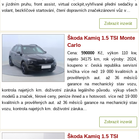
v jízdním pruhu, front assist, virtual cockpit,vyhřívané přední sedačky a
volant, bezklíčové startování, čtení dopravních značekzánovní vůz v…
Zobrazit inzerát
Škoda Kamiq 1.5 TSI Monte
Carlo
Cena:
590000
Kč, výkon 110 kw,
najeto 34175 km, rok výroby: 2024,
koupeno v: česká republika servisní
knížka více než 19 000 kvalitních a
prověřených aut. až 36 měsíců
garance na mechanický stav vozu,
kontrola najetých km. doživotní záruka legálního původu. výkup všech
modelů a značek, férové ceny, peníze ihned a v hotovosti. více než 19 000
kvalitních a prověřených aut. až 36 měsíců garance na mechanický stav
vozu, kontrola najetých km. doživotní záruka…
Zobrazit inzerát
Škoda Kamiq 1.5 TSI