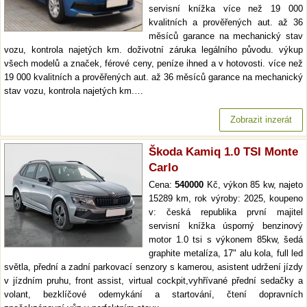
servisní knížka více než 19 000
kvalitních a prověřených aut. až 36
měsíců garance na mechanický stav
vozu, kontrola najetých km. doživotní záruka legálního původu. výkup
všech modelů a značek, férové ceny, peníze ihned a v hotovosti. více než
19 000 kvalitních a prověřených aut. až 36 měsíců garance na mechanický
stav vozu, kontrola najetých km.…
Zobrazit inzerát
Škoda Kamiq 1.0 TSI Monte
Carlo
Cena:
540000
Kč, výkon 85 kw, najeto
15289 km, rok výroby: 2025, koupeno
v: česká republika první majitel
servisní knížka úsporný benzinový
motor 1.0 tsi s výkonem 85kw, šedá
graphite metalíza, 17" alu kola, full led
světla, přední a zadní parkovací senzory s kamerou, asistent udržení jízdy
v jízdním pruhu, front assist, virtual cockpit,vyhřívané přední sedačky a
volant, bezklíčové odemykání a startování, čtení dopravních