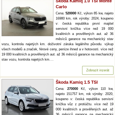
Škoda Kamiq 1.0 TSI Monte
Carlo
Cena:
520000
Kč, výkon 85 kw, najeto
16980 km, rok výroby: 2024, koupeno
v: česká republika první majitel
servisní knížka více než 19 000
kvalitních a prověřených aut. až 36
měsíců garance na mechanický stav
vozu, kontrola najetých km. doživotní záruka legálního původu. výkup
všech modelů a značek, férové ceny, peníze ihned a v hotovosti. více než
19 000 kvalitních a prověřených aut. až 36 měsíců garance na mechanický
stav vozu, kontrola najetých km.…
Zobrazit inzerát
Škoda Kamiq 1.5 TSI
Cena:
270000
Kč, výkon 110 kw,
najeto 151757 km, rok výroby: 2020,
koupeno v: česká republika servisní
knížka vůz z protiúčtu. více než 19
000 kvalitních a prověřených aut. až
36 měsíců garance na mechanický