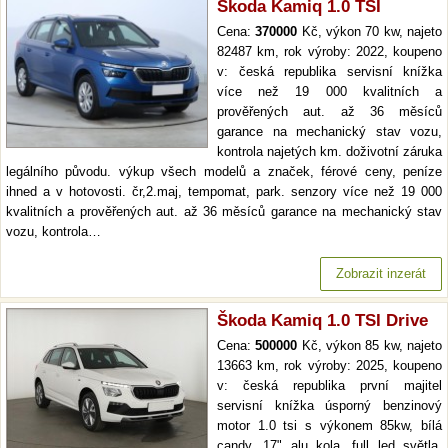
Škoda Kamiq 1.0 TSI
Cena:
370000
Kč, výkon 70 kw, najeto
82487 km, rok výroby: 2022, koupeno
v: česká republika servisní knížka
více než 19 000 kvalitních a
prověřených aut. až 36 měsíců
garance na mechanický stav vozu,
kontrola najetých km. doživotní záruka
legálního původu. výkup všech modelů a značek, férové ceny, peníze
ihned a v hotovosti. čr,2.maj, tempomat, park. senzory více než 19 000
kvalitních a prověřených aut. až 36 měsíců garance na mechanický stav
vozu, kontrola…
Zobrazit inzerát
Škoda Kamiq 1.0 TSI Drive
Cena:
500000
Kč, výkon 85 kw, najeto
13663 km, rok výroby: 2025, koupeno
v: česká republika první majitel
servisní knížka úsporný benzinový
motor 1.0 tsi s výkonem 85kw, bílá
candy, 17" alu kola, full led světla,