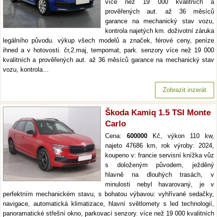
více než 19 000 kvalitních a
prověřených aut. až 36 měsíců
garance na mechanický stav vozu,
kontrola najetých km. doživotní záruka
legálního původu. výkup všech modelů a značek, férové ceny, peníze
ihned a v hotovosti. čr,2.maj, tempomat, park. senzory více než 19 000
kvalitních a prověřených aut. až 36 měsíců garance na mechanický stav
vozu, kontrola…
Zobrazit inzerát
Škoda Kamiq 1.5 TSI Monte
Carlo
Cena:
600000
Kč, výkon 110 kw,
najeto 47686 km, rok výroby: 2024,
koupeno v: francie servisní knížka vůz
s doloženým původem, ježděný
hlavně na dlouhých trasách, v
minulosti nebyl havarovaný, je v
perfektním mechanickém stavu, s bohatou výbavou: vyhřívané sedačky,
navigace, automatická klimatizace, hlavní světlomety s led technologií,
panoramatické střešní okno, parkovací senzory. více než 19 000 kvalitních