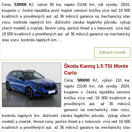
Cena:
530000
Kč, výkon 85 kw, najeto 21166 km, rok výroby: 2024,
koupeno v: česká republika první majitel servisní knížka více než 19 000
kvalitních a prověřených aut. až 36 měsíců garance na mechanický stav
vozu, kontrola najetých km. doživotní záruka legálního původu. výkup
všech modelů a značek, férové ceny, peníze ihned a v hotovosti. více než
19 000 kvalitních a prověřených aut. až 36 měsíců garance na mechanický
stav vozu, kontrola najetých km.…
Zobrazit inzerát
Škoda Kamiq 1.5 TSI Monte
Carlo
Cena:
580000
Kč, výkon 110 kw,
najeto 23140 km, rok výroby: 2024,
koupeno v: česká republika servisní
knížka více než 19 000 kvalitních a
prověřených aut. až 36 měsíců
garance na mechanický stav vozu,
kontrola najetých km. doživotní záruka legálního původu. výkup všech
modelů a značek, férové ceny, peníze ihned a v hotovosti. více než 19 000
kvalitních a prověřených aut. až 36 měsíců garance na mechanický stav