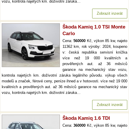
vozu, kontrola najetých km. doživotní záruka…
Zobrazit inzerát
Škoda Kamiq 1.0 TSI Monte
Carlo
Cena:
560000
Kč, výkon 85 kw, najeto
11362 km, rok výroby: 2024, koupeno
v: česká republika servisní knížka
více než 19 000 kvalitních a
prověřených aut. až 36 měsíců
garance na mechanický stav vozu,
kontrola najetých km. doživotní záruka legálního původu. výkup všech
modelů a značek, férové ceny, peníze ihned a v hotovosti. více než 19 000
kvalitních a prověřených aut. až 36 měsíců garance na mechanický stav
vozu, kontrola najetých km. doživotní záruka…
Zobrazit inzerát
Škoda Kamiq 1.6 TDI
Cena:
360000
Kč, výkon 85 kw, najeto