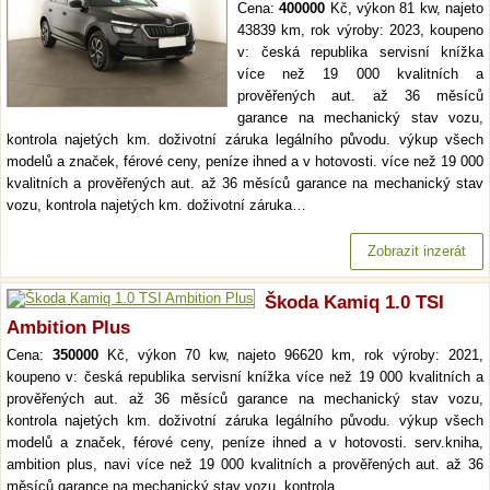
Cena:
400000
Kč, výkon 81 kw, najeto
43839 km, rok výroby: 2023, koupeno
v: česká republika servisní knížka
více než 19 000 kvalitních a
prověřených aut. až 36 měsíců
garance na mechanický stav vozu,
kontrola najetých km. doživotní záruka legálního původu. výkup všech
modelů a značek, férové ceny, peníze ihned a v hotovosti. více než 19 000
kvalitních a prověřených aut. až 36 měsíců garance na mechanický stav
vozu, kontrola najetých km. doživotní záruka…
Zobrazit inzerát
Škoda Kamiq 1.0 TSI
Ambition Plus
Cena:
350000
Kč, výkon 70 kw, najeto 96620 km, rok výroby: 2021,
koupeno v: česká republika servisní knížka více než 19 000 kvalitních a
prověřených aut. až 36 měsíců garance na mechanický stav vozu,
kontrola najetých km. doživotní záruka legálního původu. výkup všech
modelů a značek, férové ceny, peníze ihned a v hotovosti. serv.kniha,
ambition plus, navi více než 19 000 kvalitních a prověřených aut. až 36
měsíců garance na mechanický stav vozu, kontrola…