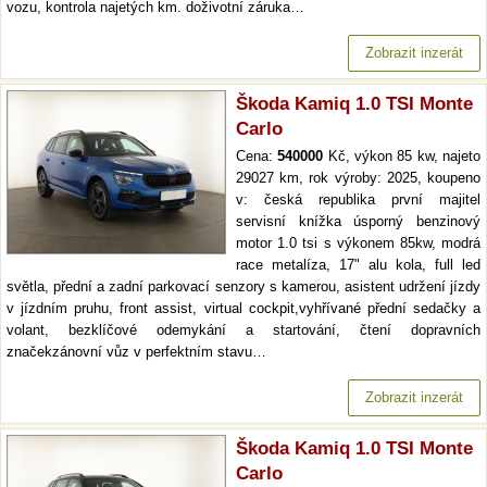
vozu, kontrola najetých km. doživotní záruka…
Zobrazit inzerát
Škoda Kamiq 1.0 TSI Monte
Carlo
Cena:
540000
Kč, výkon 85 kw, najeto
29027 km, rok výroby: 2025, koupeno
v: česká republika první majitel
servisní knížka úsporný benzinový
motor 1.0 tsi s výkonem 85kw, modrá
race metalíza, 17" alu kola, full led
světla, přední a zadní parkovací senzory s kamerou, asistent udržení jízdy
v jízdním pruhu, front assist, virtual cockpit,vyhřívané přední sedačky a
volant, bezklíčové odemykání a startování, čtení dopravních
značekzánovní vůz v perfektním stavu…
Zobrazit inzerát
Škoda Kamiq 1.0 TSI Monte
Carlo