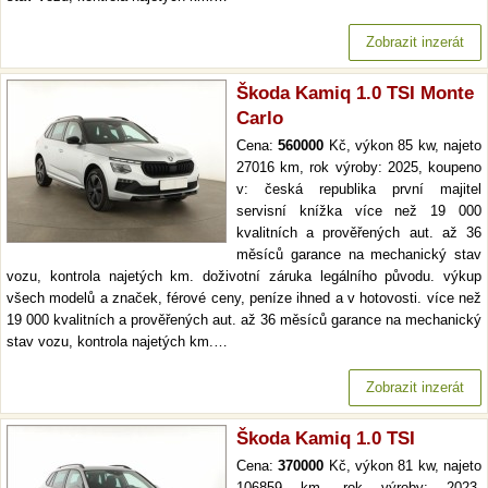
Zobrazit inzerát
Škoda Kamiq 1.0 TSI Monte
Carlo
Cena:
560000
Kč, výkon 85 kw, najeto
27016 km, rok výroby: 2025, koupeno
v: česká republika první majitel
servisní knížka více než 19 000
kvalitních a prověřených aut. až 36
měsíců garance na mechanický stav
vozu, kontrola najetých km. doživotní záruka legálního původu. výkup
všech modelů a značek, férové ceny, peníze ihned a v hotovosti. více než
19 000 kvalitních a prověřených aut. až 36 měsíců garance na mechanický
stav vozu, kontrola najetých km.…
Zobrazit inzerát
Škoda Kamiq 1.0 TSI
Cena:
370000
Kč, výkon 81 kw, najeto
106859 km, rok výroby: 2023,