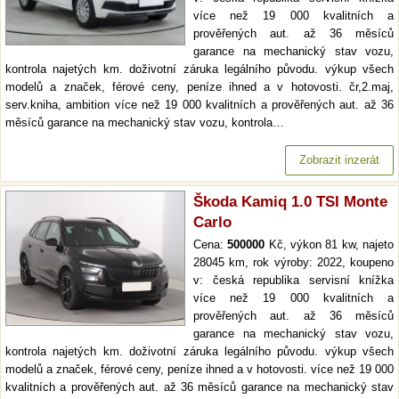
více než 19 000 kvalitních a
prověřených aut. až 36 měsíců
garance na mechanický stav vozu,
kontrola najetých km. doživotní záruka legálního původu. výkup všech
modelů a značek, férové ceny, peníze ihned a v hotovosti. čr,2.maj,
serv.kniha, ambition více než 19 000 kvalitních a prověřených aut. až 36
měsíců garance na mechanický stav vozu, kontrola…
Zobrazit inzerát
Škoda Kamiq 1.0 TSI Monte
Carlo
Cena:
500000
Kč, výkon 81 kw, najeto
28045 km, rok výroby: 2022, koupeno
v: česká republika servisní knížka
více než 19 000 kvalitních a
prověřených aut. až 36 měsíců
garance na mechanický stav vozu,
kontrola najetých km. doživotní záruka legálního původu. výkup všech
modelů a značek, férové ceny, peníze ihned a v hotovosti. více než 19 000
kvalitních a prověřených aut. až 36 měsíců garance na mechanický stav