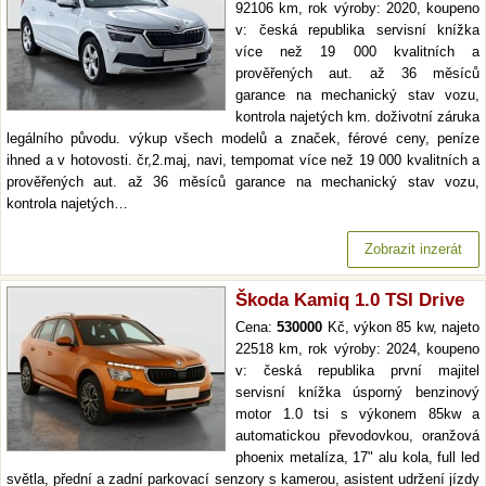
92106 km, rok výroby: 2020, koupeno
v: česká republika servisní knížka
více než 19 000 kvalitních a
prověřených aut. až 36 měsíců
garance na mechanický stav vozu,
kontrola najetých km. doživotní záruka
legálního původu. výkup všech modelů a značek, férové ceny, peníze
ihned a v hotovosti. čr,2.maj, navi, tempomat více než 19 000 kvalitních a
prověřených aut. až 36 měsíců garance na mechanický stav vozu,
kontrola najetých…
Zobrazit inzerát
Škoda Kamiq 1.0 TSI Drive
Cena:
530000
Kč, výkon 85 kw, najeto
22518 km, rok výroby: 2024, koupeno
v: česká republika první majitel
servisní knížka úsporný benzinový
motor 1.0 tsi s výkonem 85kw a
automatickou převodovkou, oranžová
phoenix metalíza, 17" alu kola, full led
světla, přední a zadní parkovací senzory s kamerou, asistent udržení jízdy