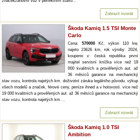
značekzánovní vůz v perfektním stavu…
Zobrazit inzerát
Škoda Kamiq 1.5 TSI Monte
Carlo
Cena:
570000
Kč, výkon 110 kw,
najeto 23626 km, rok výroby: 2024,
koupeno v: česká republika první
majitel servisní knížka více než 19
000 kvalitních a prověřených aut. až
36 měsíců garance na mechanický
stav vozu, kontrola najetých km. doživotní záruka legálního původu. výkup
všech modelů a značek, férové ceny, peníze ihned a v hotovosti. více než
19 000 kvalitních a prověřených aut. až 36 měsíců garance na mechanický
stav vozu, kontrola najetých km.…
Zobrazit inzerát
Škoda Kamiq 1.0 TSI
Ambition