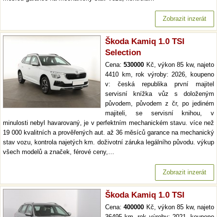
Zobrazit inzerát
Škoda Kamiq 1.0 TSI
Selection
Cena:
530000
Kč, výkon 85 kw, najeto
4410 km, rok výroby: 2026, koupeno
v: česká republika první majitel
servisní knížka vůz s doloženým
původem, původem z čr, po jediném
majiteli, se servisní knihou, v
minulosti nebyl havarovaný, je v perfektním mechanickém stavu. více než
19 000 kvalitních a prověřených aut. až 36 měsíců garance na mechanický
stav vozu, kontrola najetých km. doživotní záruka legálního původu. výkup
všech modelů a značek, férové ceny,…
Zobrazit inzerát
Škoda Kamiq 1.0 TSI
Cena:
400000
Kč, výkon 85 kw, najeto
36495 km, rok výroby: 2021, koupeno