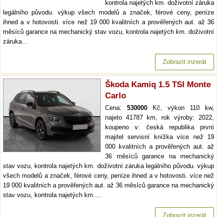
kontrola najetých km. doživotní záruka
legálního původu. výkup všech modelů a značek, férové ceny, peníze
ihned a v hotovosti. více než 19 000 kvalitních a prověřených aut. až 36
měsíců garance na mechanický stav vozu, kontrola najetých km. doživotní
záruka…
Zobrazit inzerát
Škoda Kamiq 1.5 TSI Monte
Carlo
Cena:
530000
Kč, výkon 110 kw,
najeto 41787 km, rok výroby: 2022,
koupeno v: česká republika první
majitel servisní knížka více než 19
000 kvalitních a prověřených aut. až
36 měsíců garance na mechanický
stav vozu, kontrola najetých km. doživotní záruka legálního původu. výkup
všech modelů a značek, férové ceny, peníze ihned a v hotovosti. více než
19 000 kvalitních a prověřených aut. až 36 měsíců garance na mechanický
stav vozu, kontrola najetých km.…
Zobrazit inzerát