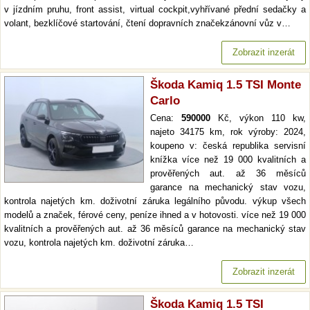
v jízdním pruhu, front assist, virtual cockpit,vyhřívané přední sedačky a
volant, bezklíčové startování, čtení dopravních značekzánovní vůz v…
Zobrazit inzerát
Škoda Kamiq 1.5 TSI Monte
Carlo
Cena:
590000
Kč, výkon 110 kw,
najeto 34175 km, rok výroby: 2024,
koupeno v: česká republika servisní
knížka více než 19 000 kvalitních a
prověřených aut. až 36 měsíců
garance na mechanický stav vozu,
kontrola najetých km. doživotní záruka legálního původu. výkup všech
modelů a značek, férové ceny, peníze ihned a v hotovosti. více než 19 000
kvalitních a prověřených aut. až 36 měsíců garance na mechanický stav
vozu, kontrola najetých km. doživotní záruka…
Zobrazit inzerát
Škoda Kamiq 1.5 TSI