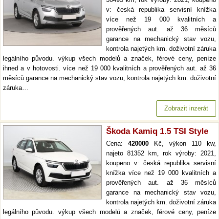
v: česká republika servisní knížka
více než 19 000 kvalitních a
prověřených aut. až 36 měsíců
garance na mechanický stav vozu,
kontrola najetých km. doživotní záruka
legálního původu. výkup všech modelů a značek, férové ceny, peníze
ihned a v hotovosti. více než 19 000 kvalitních a prověřených aut. až 36
měsíců garance na mechanický stav vozu, kontrola najetých km. doživotní
záruka…
Zobrazit inzerát
Škoda Kamiq 1.5 TSI Style
Cena:
420000
Kč, výkon 110 kw,
najeto 81352 km, rok výroby: 2021,
koupeno v: česká republika servisní
knížka více než 19 000 kvalitních a
prověřených aut. až 36 měsíců
garance na mechanický stav vozu,
kontrola najetých km. doživotní záruka
legálního původu. výkup všech modelů a značek, férové ceny, peníze