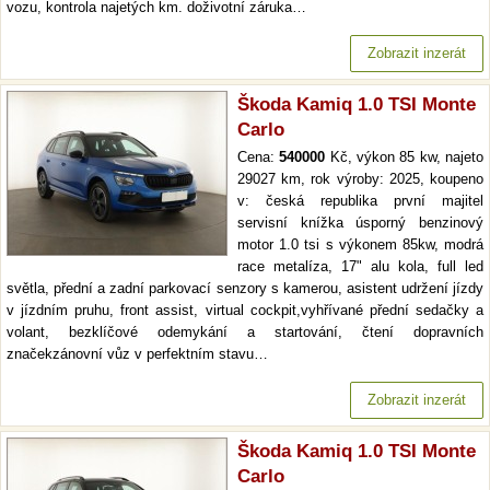
vozu, kontrola najetých km. doživotní záruka…
Zobrazit inzerát
Škoda Kamiq 1.0 TSI Monte
Carlo
Cena:
540000
Kč, výkon 85 kw, najeto
29027 km, rok výroby: 2025, koupeno
v: česká republika první majitel
servisní knížka úsporný benzinový
motor 1.0 tsi s výkonem 85kw, modrá
race metalíza, 17" alu kola, full led
světla, přední a zadní parkovací senzory s kamerou, asistent udržení jízdy
v jízdním pruhu, front assist, virtual cockpit,vyhřívané přední sedačky a
volant, bezklíčové odemykání a startování, čtení dopravních
značekzánovní vůz v perfektním stavu…
Zobrazit inzerát
Škoda Kamiq 1.0 TSI Monte
Carlo