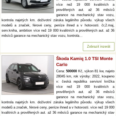
více než 19 000 kvalitních a
prověřených aut. až 36 měsíců
garance na mechanický stav vozu,
kontrola najetých km. doživotní záruka legálního původu. výkup všech
modelů a značek, férové ceny, peníze ihned a v hotovosti. čr,2.maj,
serv.kniha, ambition více než 19 000 kvalitních a prověřených aut. až 36
měsíců garance na mechanický stav vozu, kontrola…
Zobrazit inzerát
Škoda Kamiq 1.0 TSI Monte
Carlo
Cena:
500000
Kč, výkon 81 kw, najeto
28045 km, rok výroby: 2022, koupeno
v: česká republika servisní knížka
více než 19 000 kvalitních a
prověřených aut. až 36 měsíců
garance na mechanický stav vozu,
kontrola najetých km. doživotní záruka legálního původu. výkup všech
modelů a značek, férové ceny, peníze ihned a v hotovosti. více než 19 000
kvalitních a prověřených aut. až 36 měsíců garance na mechanický stav