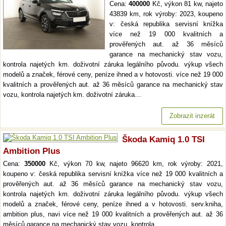
Cena:
400000
Kč, výkon 81 kw, najeto
43839 km, rok výroby: 2023, koupeno
v: česká republika servisní knížka
více než 19 000 kvalitních a
prověřených aut. až 36 měsíců
garance na mechanický stav vozu,
kontrola najetých km. doživotní záruka legálního původu. výkup všech
modelů a značek, férové ceny, peníze ihned a v hotovosti. více než 19 000
kvalitních a prověřených aut. až 36 měsíců garance na mechanický stav
vozu, kontrola najetých km. doživotní záruka…
Zobrazit inzerát
Škoda Kamiq 1.0 TSI
Ambition Plus
Cena:
350000
Kč, výkon 70 kw, najeto 96620 km, rok výroby: 2021,
koupeno v: česká republika servisní knížka více než 19 000 kvalitních a
prověřených aut. až 36 měsíců garance na mechanický stav vozu,
kontrola najetých km. doživotní záruka legálního původu. výkup všech
modelů a značek, férové ceny, peníze ihned a v hotovosti. serv.kniha,
ambition plus, navi více než 19 000 kvalitních a prověřených aut. až 36
měsíců garance na mechanický stav vozu, kontrola…