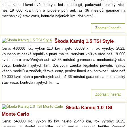
klimatizace, hlavní světlomety s led technologií, parkovací senzory. více
než 19 000 kvalitních a prověřených aut. až 36 měsíců garance na
mechanický stav vozu, kontrola najetých km. doživotní…
Zobrazit inzerát
Škoda Kamiq 1.5 TSI Style
Cena:
430000
Kč, výkon 110 kw, najeto 86389 km, rok výroby: 2021,
koupeno v: česká republika první majitel servisní knížka více než 19 000
kvalitních a prověřených aut. až 36 měsíců garance na mechanický stav
vozu, kontrola najetých km. doživotní záruka legálního původu. výkup
všech modelů a značek, férové ceny, peníze ihned a v hotovosti. více než
19 000 kvalitních a prověřených aut. až 36 měsíců garance na mechanický
stav vozu, kontrola najetých km.…
Zobrazit inzerát
Škoda Kamiq 1.0 TSI
Monte Carlo
Cena:
540000
Kč, výkon 85 kw, najeto 26448 km, rok výroby: 2025,
koupeno v: česká republika první majitel servisní knížka úsporný