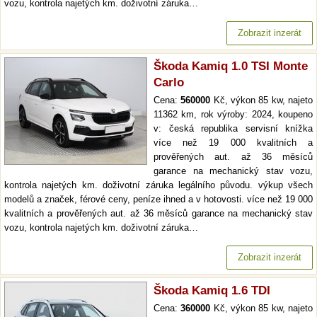
vozu, kontrola najetých km. doživotní záruka…
Zobrazit inzerát
Škoda Kamiq 1.0 TSI Monte
Carlo
Cena:
560000
Kč, výkon 85 kw, najeto
11362 km, rok výroby: 2024, koupeno
v: česká republika servisní knížka
více než 19 000 kvalitních a
prověřených aut. až 36 měsíců
garance na mechanický stav vozu,
kontrola najetých km. doživotní záruka legálního původu. výkup všech
modelů a značek, férové ceny, peníze ihned a v hotovosti. více než 19 000
kvalitních a prověřených aut. až 36 měsíců garance na mechanický stav
vozu, kontrola najetých km. doživotní záruka…
Zobrazit inzerát
Škoda Kamiq 1.6 TDI
Cena:
360000
Kč, výkon 85 kw, najeto