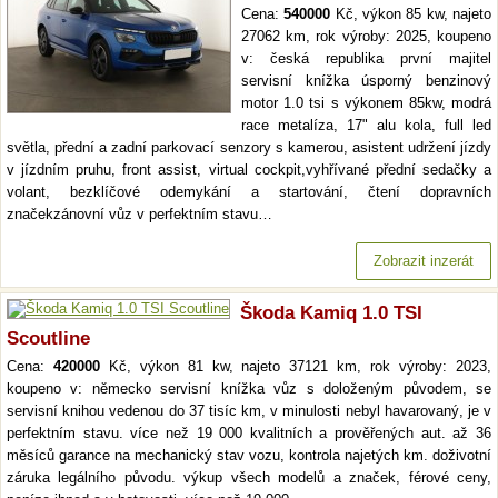
Cena:
540000
Kč, výkon 85 kw, najeto
27062 km, rok výroby: 2025, koupeno
v: česká republika první majitel
servisní knížka úsporný benzinový
motor 1.0 tsi s výkonem 85kw, modrá
race metalíza, 17" alu kola, full led
světla, přední a zadní parkovací senzory s kamerou, asistent udržení jízdy
v jízdním pruhu, front assist, virtual cockpit,vyhřívané přední sedačky a
volant, bezklíčové odemykání a startování, čtení dopravních
značekzánovní vůz v perfektním stavu…
Zobrazit inzerát
Škoda Kamiq 1.0 TSI
Scoutline
Cena:
420000
Kč, výkon 81 kw, najeto 37121 km, rok výroby: 2023,
koupeno v: německo servisní knížka vůz s doloženým původem, se
servisní knihou vedenou do 37 tisíc km, v minulosti nebyl havarovaný, je v
perfektním stavu. více než 19 000 kvalitních a prověřených aut. až 36
měsíců garance na mechanický stav vozu, kontrola najetých km. doživotní
záruka legálního původu. výkup všech modelů a značek, férové ceny,