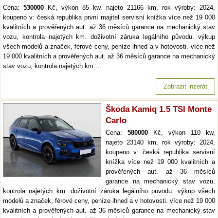
Cena:
530000
Kč, výkon 85 kw, najeto 21166 km, rok výroby: 2024,
koupeno v: česká republika první majitel servisní knížka více než 19 000
kvalitních a prověřených aut. až 36 měsíců garance na mechanický stav
vozu, kontrola najetých km. doživotní záruka legálního původu. výkup
všech modelů a značek, férové ceny, peníze ihned a v hotovosti. více než
19 000 kvalitních a prověřených aut. až 36 měsíců garance na mechanický
stav vozu, kontrola najetých km.…
Zobrazit inzerát
Škoda Kamiq 1.5 TSI Monte
Carlo
Cena:
580000
Kč, výkon 110 kw,
najeto 23140 km, rok výroby: 2024,
koupeno v: česká republika servisní
knížka více než 19 000 kvalitních a
prověřených aut. až 36 měsíců
garance na mechanický stav vozu,
kontrola najetých km. doživotní záruka legálního původu. výkup všech
modelů a značek, férové ceny, peníze ihned a v hotovosti. více než 19 000
kvalitních a prověřených aut. až 36 měsíců garance na mechanický stav