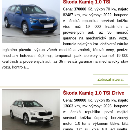
Škoda Kamiq 1.0 TSI
Cena:
370000
Kč, výkon 70 kw, najeto
82487 km, rok výroby: 2022, koupeno
v: česká republika servisní knížka
více než 19 000 kvalitních a
prověřených aut. až 36 měsíců
garance na mechanický stav vozu,
kontrola najetých km. doživotní záruka
legálního původu. výkup všech modelů a značek, férové ceny, peníze
ihned a v hotovosti. čr,2.maj, tempomat, park. senzory více než 19 000
kvalitních a prověřených aut. až 36 měsíců garance na mechanický stav
vozu, kontrola…
Zobrazit inzerát
Škoda Kamiq 1.0 TSI Drive
Cena:
500000
Kč, výkon 85 kw, najeto
13663 km, rok výroby: 2025, koupeno
v: česká republika první majitel
servisní knížka úsporný benzinový
motor 1.0 tsi s výkonem 85kw, bílá
candy, 17" alu kola, full led světla,