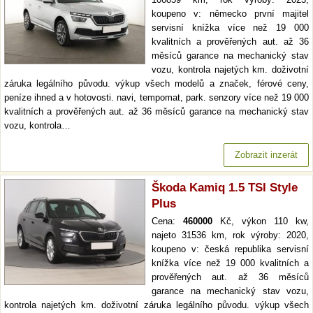
koupeno v: německo první majitel
servisní knížka více než 19 000
kvalitních a prověřených aut. až 36
měsíců garance na mechanický stav
vozu, kontrola najetých km. doživotní
záruka legálního původu. výkup všech modelů a značek, férové ceny,
peníze ihned a v hotovosti. navi, tempomat, park. senzory více než 19 000
kvalitních a prověřených aut. až 36 měsíců garance na mechanický stav
vozu, kontrola…
Zobrazit inzerát
Škoda Kamiq 1.5 TSI Style
Plus
Cena:
460000
Kč, výkon 110 kw,
najeto 31536 km, rok výroby: 2020,
koupeno v: česká republika servisní
knížka více než 19 000 kvalitních a
prověřených aut. až 36 měsíců
garance na mechanický stav vozu,
kontrola najetých km. doživotní záruka legálního původu. výkup všech