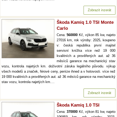
Zobrazit inzerát
Škoda Kamiq 1.0 TSI Monte
Carlo
Cena:
560000
Kč, výkon 85 kw, najeto
27016 km, rok výroby: 2025, koupeno
v: česká republika první majitel
servisní knížka více než 19 000
kvalitních a prověřených aut. až 36
měsíců garance na mechanický stav
vozu, kontrola najetých km. doživotní záruka legálního původu. výkup
všech modelů a značek, férové ceny, peníze ihned a v hotovosti. více než
19 000 kvalitních a prověřených aut. až 36 měsíců garance na mechanický
stav vozu, kontrola najetých km.…
Zobrazit inzerát
Škoda Kamiq 1.0 TSI
Cena:
370000
Kč, výkon 81 kw, najeto
106859 km, rok výroby: 2023,