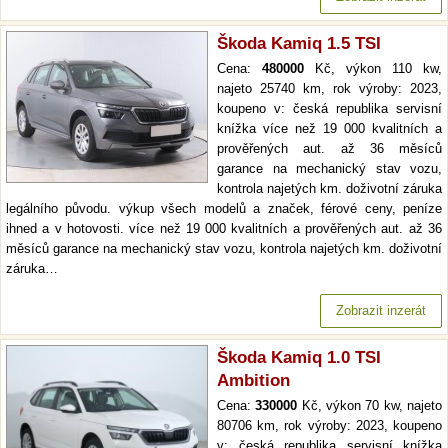
Škoda Kamiq 1.5 TSI
Cena:
480000
Kč, výkon 110 kw,
najeto 25740 km, rok výroby: 2023,
koupeno v: česká republika servisní
knížka více než 19 000 kvalitních a
prověřených aut. až 36 měsíců
garance na mechanický stav vozu,
kontrola najetých km. doživotní záruka
legálního původu. výkup všech modelů a značek, férové ceny, peníze
ihned a v hotovosti. více než 19 000 kvalitních a prověřených aut. až 36
měsíců garance na mechanický stav vozu, kontrola najetých km. doživotní
záruka…
Zobrazit inzerát
Škoda Kamiq 1.0 TSI
Ambition
Cena:
330000
Kč, výkon 70 kw, najeto
80706 km, rok výroby: 2023, koupeno
v: česká republika servisní knížka