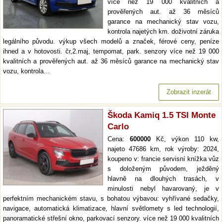
více než 19 000 kvalitních a
prověřených aut. až 36 měsíců
garance na mechanický stav vozu,
kontrola najetých km. doživotní záruka
legálního původu. výkup všech modelů a značek, férové ceny, peníze
ihned a v hotovosti. čr,2.maj, tempomat, park. senzory více než 19 000
kvalitních a prověřených aut. až 36 měsíců garance na mechanický stav
vozu, kontrola…
Zobrazit inzerát
Škoda Kamiq 1.5 TSI Monte
Carlo
Cena:
600000
Kč, výkon 110 kw,
najeto 47686 km, rok výroby: 2024,
koupeno v: francie servisní knížka vůz
s doloženým původem, ježděný
hlavně na dlouhých trasách, v
minulosti nebyl havarovaný, je v
perfektním mechanickém stavu, s bohatou výbavou: vyhřívané sedačky,
navigace, automatická klimatizace, hlavní světlomety s led technologií,
panoramatické střešní okno, parkovací senzory. více než 19 000 kvalitních