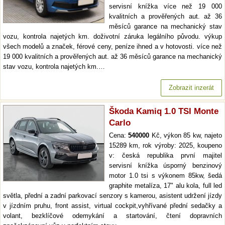
servisní knížka více než 19 000
kvalitních a prověřených aut. až 36
měsíců garance na mechanický stav
vozu, kontrola najetých km. doživotní záruka legálního původu. výkup
všech modelů a značek, férové ceny, peníze ihned a v hotovosti. více než
19 000 kvalitních a prověřených aut. až 36 měsíců garance na mechanický
stav vozu, kontrola najetých km.…
Zobrazit inzerát
Škoda Kamiq 1.0 TSI Monte
Carlo
Cena:
540000
Kč, výkon 85 kw, najeto
15289 km, rok výroby: 2025, koupeno
v: česká republika první majitel
servisní knížka úsporný benzinový
motor 1.0 tsi s výkonem 85kw, šedá
graphite metalíza, 17" alu kola, full led
světla, přední a zadní parkovací senzory s kamerou, asistent udržení jízdy
v jízdním pruhu, front assist, virtual cockpit,vyhřívané přední sedačky a
volant, bezklíčové odemykání a startování, čtení dopravních