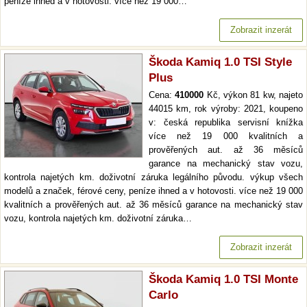
peníze ihned a v hotovosti. více než 19 000…
Zobrazit inzerát
Škoda Kamiq 1.0 TSI Style
Plus
Cena:
410000
Kč, výkon 81 kw, najeto
44015 km, rok výroby: 2021, koupeno
v: česká republika servisní knížka
více než 19 000 kvalitních a
prověřených aut. až 36 měsíců
garance na mechanický stav vozu,
kontrola najetých km. doživotní záruka legálního původu. výkup všech
modelů a značek, férové ceny, peníze ihned a v hotovosti. více než 19 000
kvalitních a prověřených aut. až 36 měsíců garance na mechanický stav
vozu, kontrola najetých km. doživotní záruka…
Zobrazit inzerát
Škoda Kamiq 1.0 TSI Monte
Carlo