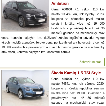
Ambition
Cena:
450000
Kč, výkon 110 kw,
najeto 105482 km, rok výroby: 2023,
koupeno v: německo první majitel
servisní knížka více než 19 000
kvalitních a prověřených aut. až 36
měsíců garance na mechanický stav
vozu, kontrola najetých km. doživotní záruka legálního původu. výkup
všech modelů a značek, férové ceny, peníze ihned a v hotovosti. více než
19 000 kvalitních a prověřených aut. až 36 měsíců garance na mechanický
stav vozu, kontrola najetých km. doživotní záruka…
Zobrazit inzerát
Škoda Kamiq 1.5 TSI Style
Cena:
440000
Kč, výkon 110 kw,
najeto 74541 km, rok výroby: 2020,
koupeno v: česká republika servisní
knížka více než 19 000 kvalitních a
prověřených aut. až 36 měsíců
garance na mechanický stav vozu,