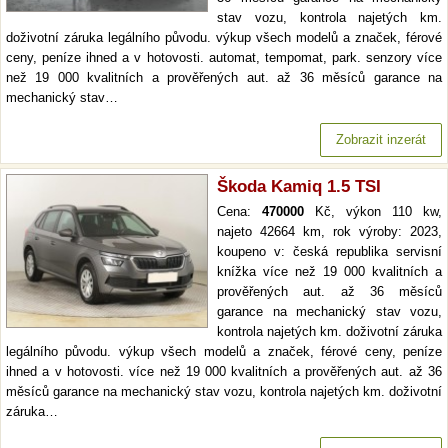
stav vozu, kontrola najetých km.
doživotní záruka legálního původu. výkup všech modelů a značek, férové
ceny, peníze ihned a v hotovosti. automat, tempomat, park. senzory více
než 19 000 kvalitních a prověřených aut. až 36 měsíců garance na
mechanický stav…
Zobrazit inzerát
Škoda Kamiq 1.5 TSI
Cena:
470000
Kč, výkon 110 kw,
najeto 42664 km, rok výroby: 2023,
koupeno v: česká republika servisní
knížka více než 19 000 kvalitních a
prověřených aut. až 36 měsíců
garance na mechanický stav vozu,
kontrola najetých km. doživotní záruka
legálního původu. výkup všech modelů a značek, férové ceny, peníze
ihned a v hotovosti. více než 19 000 kvalitních a prověřených aut. až 36
měsíců garance na mechanický stav vozu, kontrola najetých km. doživotní
záruka…