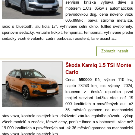
servisní knížka výbava drive s
motorem 1.0tsi 85kw s automatickou
převodovkou dsg, cena nového vozu
605.899kč, barva stříbrná metalíza,
rádio s bluetooth, alu kola 17“, vyhřívané čelní okno, fullled světlomety,
sportovní sedačky, virtuální kokpit, tempomat, tempomat, vyhřívané přední
sedačky včetně volantu, zadní parkovací asistent, lane assist a…
Zobrazit inzerát
Škoda Kamiq 1.5 TSI Monte
Carlo
Cena:
590000
Kč, výkon 110 kw,
najeto 23243 km, rok výroby: 2024,
koupeno v: česká republika první
majitel servisní knížka více než 19
000 kvalitních a prověřených aut. až
36 měsíců garance na mechanický
stav vozu, kontrola najetých km. doživotní záruka legálního původu. výkup
všech modelů a značek, férové ceny, peníze ihned a v hotovosti. více než
19 000 kvalitních a prověřených aut. až 36 měsíců garance na mechanický
stav vozu, kontrola najetých km.…