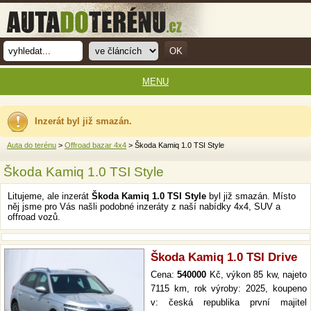
MENU
Inzerát byl již smazán.
Auta do terénu
>
Offroad bazar 4x4
> Škoda Kamiq 1.0 TSI Style
Škoda Kamiq 1.0 TSI Style
Litujeme, ale inzerát
Škoda Kamiq 1.0 TSI Style
byl již smazán. Místo
něj jsme pro Vás našli podobné inzeráty z naší nabídky 4x4, SUV a
offroad vozů.
Škoda Kamiq 1.0 TSI Drive
Cena:
540000
Kč, výkon 85 kw, najeto
7115 km, rok výroby: 2025, koupeno
v: česká republika první majitel