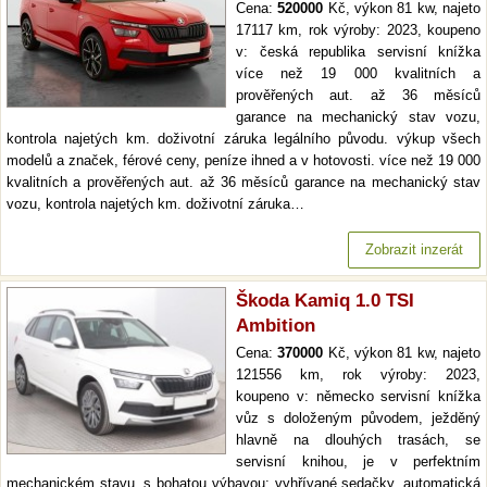
Cena:
520000
Kč, výkon 81 kw, najeto
17117 km, rok výroby: 2023, koupeno
v: česká republika servisní knížka
více než 19 000 kvalitních a
prověřených aut. až 36 měsíců
garance na mechanický stav vozu,
kontrola najetých km. doživotní záruka legálního původu. výkup všech
modelů a značek, férové ceny, peníze ihned a v hotovosti. více než 19 000
kvalitních a prověřených aut. až 36 měsíců garance na mechanický stav
vozu, kontrola najetých km. doživotní záruka…
Zobrazit inzerát
Škoda Kamiq 1.0 TSI
Ambition
Cena:
370000
Kč, výkon 81 kw, najeto
121556 km, rok výroby: 2023,
koupeno v: německo servisní knížka
vůz s doloženým původem, ježděný
hlavně na dlouhých trasách, se
servisní knihou, je v perfektním
mechanickém stavu, s bohatou výbavou: vyhřívané sedačky, automatická