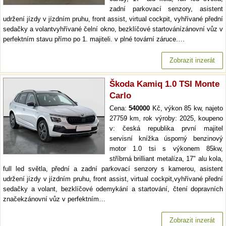
zadní parkovací senzory, asistent
udržení jízdy v jízdním pruhu, front assist, virtual cockpit, vyhřívané přední
sedačky a volantvyhřívané čelní okno, bezklíčové startovánízánovní vůz v
perfektním stavu přímo po 1. majiteli. v plné tovární záruce.…
Zobrazit inzerát
Škoda Kamiq 1.0 TSI Monte
Carlo
Cena:
540000
Kč, výkon 85 kw, najeto
27759 km, rok výroby: 2025, koupeno
v: česká republika první majitel
servisní knížka úsporný benzinový
motor 1.0 tsi s výkonem 85kw,
stříbrná brilliant metalíza, 17" alu kola,
full led světla, přední a zadní parkovací senzory s kamerou, asistent
udržení jízdy v jízdním pruhu, front assist, virtual cockpit,vyhřívané přední
sedačky a volant, bezklíčové odemykání a startování, čtení dopravních
značekzánovní vůz v perfektním…
Zobrazit inzerát