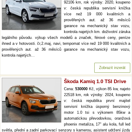
92106 km, rok výroby: 2020, koupeno
v: česká republika servisní knížka
více než 19 000 kvalitních a
prověřených aut. až 36 měsíců
garance na mechanický stav vozu,
kontrola najetých km. doživotní záruka
legálního původu. výkup všech modelů a značek, férové ceny, peníze
ihned a v hotovosti. čr,2.maj, navi, tempomat více než 19 000 kvalitních a
prověřených aut. až 36 měsíců garance na mechanický stav vozu,
kontrola najetých…
Zobrazit inzerát
Škoda Kamiq 1.0 TSI Drive
Cena:
530000
Kč, výkon 85 kw, najeto
22518 km, rok výroby: 2024, koupeno
v: česká republika první majitel
servisní knížka úsporný benzinový
motor 1.0 tsi s výkonem 85kw a
automatickou převodovkou, oranžová
phoenix metalíza, 17" alu kola, full led
světla, přední a zadní parkovací senzory s kamerou, asistent udržení jízdy