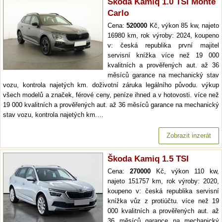
Škoda Kamiq 1.0 TSI Monte
Carlo
Cena:
520000
Kč, výkon 85 kw, najeto
16980 km, rok výroby: 2024, koupeno
v: česká republika první majitel
servisní knížka více než 19 000
kvalitních a prověřených aut. až 36
měsíců garance na mechanický stav
vozu, kontrola najetých km. doživotní záruka legálního původu. výkup
všech modelů a značek, férové ceny, peníze ihned a v hotovosti. více než
19 000 kvalitních a prověřených aut. až 36 měsíců garance na mechanický
stav vozu, kontrola najetých km.…
Zobrazit inzerát
Škoda Kamiq 1.5 TSI
Cena:
270000
Kč, výkon 110 kw,
najeto 151757 km, rok výroby: 2020,
koupeno v: česká republika servisní
knížka vůz z protiúčtu. více než 19
000 kvalitních a prověřených aut. až
36 měsíců garance na mechanický