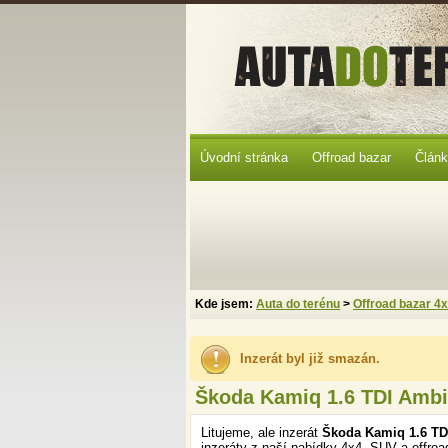
Úvodní stránka
Offroad bazar
Člán
Kde jsem:
Auta do terénu
>
Offroad bazar 4
Inzerát byl již smazán.
Škoda Kamiq 1.6 TDI Ambi
Litujeme, ale inzerát
Škoda Kamiq 1.6 TD
inzeráty z naší nabídky 4x4, SUV a offroa