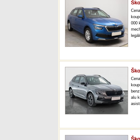
Ško
Cen
koup
000 
mech
legá
ihne
36 m
Ško
Cen
koup
benz
alu k
asist
cock
star
Ško