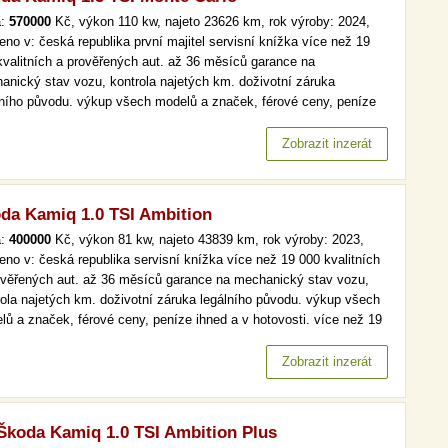
a:
570000
Kč, výkon 110 kw, najeto 23626 km, rok výroby: 2024,
eno v: česká republika první majitel servisní knížka více než 19
kvalitních a prověřených aut. až 36 měsíců garance na
anický stav vozu, kontrola najetých km. doživotní záruka
lního původu. výkup všech modelů a značek, férové ceny, peníze
d a v hotovosti. více než 19 000 kvalitních a prověřených aut. až
ěsíců garance na mechanický stav vozu, kontrola najetých km.…
Zobrazit inzerát
da Kamiq 1.0 TSI Ambition
a:
400000
Kč, výkon 81 kw, najeto 43839 km, rok výroby: 2023,
eno v: česká republika servisní knížka více než 19 000 kvalitních
ověřených aut. až 36 měsíců garance na mechanický stav vozu,
rola najetých km. doživotní záruka legálního původu. výkup všech
lů a značek, férové ceny, peníze ihned a v hotovosti. více než 19
kvalitních a prověřených aut. až 36 měsíců garance na
anický stav vozu, kontrola najetých km. doživotní záruka…
Zobrazit inzerát
Škoda Kamiq 1.0 TSI Ambition Plus