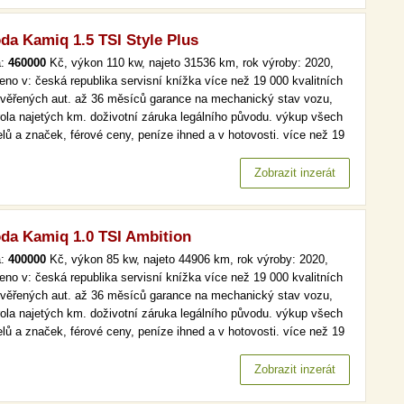
da Kamiq 1.5 TSI Style Plus
a:
460000
Kč, výkon 110 kw, najeto 31536 km, rok výroby: 2020,
eno v: česká republika servisní knížka více než 19 000 kvalitních
ověřených aut. až 36 měsíců garance na mechanický stav vozu,
rola najetých km. doživotní záruka legálního původu. výkup všech
lů a značek, férové ceny, peníze ihned a v hotovosti. více než 19
kvalitních a prověřených aut. až 36 měsíců garance na
anický stav vozu, kontrola najetých km. doživotní záruka…
Zobrazit inzerát
da Kamiq 1.0 TSI Ambition
a:
400000
Kč, výkon 85 kw, najeto 44906 km, rok výroby: 2020,
eno v: česká republika servisní knížka více než 19 000 kvalitních
ověřených aut. až 36 měsíců garance na mechanický stav vozu,
rola najetých km. doživotní záruka legálního původu. výkup všech
lů a značek, férové ceny, peníze ihned a v hotovosti. více než 19
kvalitních a prověřených aut. až 36 měsíců garance na
anický stav vozu, kontrola najetých km. doživotní záruka…
Zobrazit inzerát