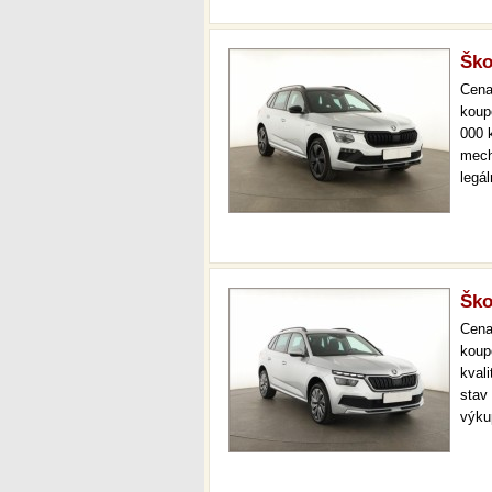
Ško
Cen
koup
000 
mech
legá
ihne
36 m
Ško
Cen
koup
kval
stav
výku
navi
prov
kont