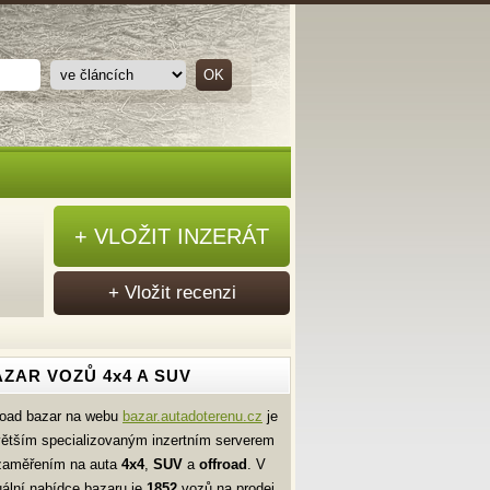
+ VLOŽIT INZERÁT
+ Vložit recenzi
ZAR VOZŮ 4x4 A SUV
road bazar na webu
bazar.autadoterenu.cz
je
větším specializovaným inzertním serverem
zaměřením na auta
4x4
,
SUV
a
offroad
. V
uální nabídce bazaru je
1852
vozů na prodej.