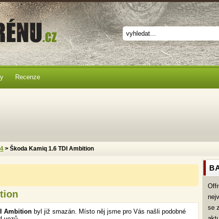
ky
Recenze
x4
> Škoda Kamiq 1.6 TDI Ambition
BA
Off
tion
nej
se 
I Ambition
byl již smazán. Místo něj jsme pro Vás našli podobné
akt
d vozů.