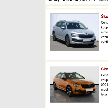
Ško
Cen
koup
moto
vozu 
vyhří
kokp
vola
Ško
Cen
koup
000 
mech
legá
ihne
36 m