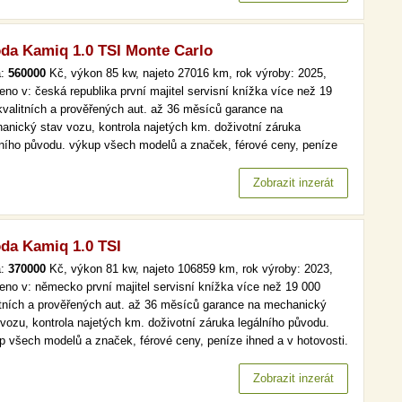
da Kamiq 1.0 TSI Monte Carlo
a:
560000
Kč, výkon 85 kw, najeto 27016 km, rok výroby: 2025,
eno v: česká republika první majitel servisní knížka více než 19
kvalitních a prověřených aut. až 36 měsíců garance na
anický stav vozu, kontrola najetých km. doživotní záruka
lního původu. výkup všech modelů a značek, férové ceny, peníze
d a v hotovosti. více než 19 000 kvalitních a prověřených aut. až
ěsíců garance na mechanický stav vozu, kontrola najetých km.…
Zobrazit inzerát
da Kamiq 1.0 TSI
a:
370000
Kč, výkon 81 kw, najeto 106859 km, rok výroby: 2023,
eno v: německo první majitel servisní knížka více než 19 000
itních a prověřených aut. až 36 měsíců garance na mechanický
 vozu, kontrola najetých km. doživotní záruka legálního původu.
p všech modelů a značek, férové ceny, peníze ihned a v hotovosti.
, tempomat, park. senzory více než 19 000 kvalitních a
ěřených aut. až 36 měsíců garance na mechanický stav vozu,
Zobrazit inzerát
rola…