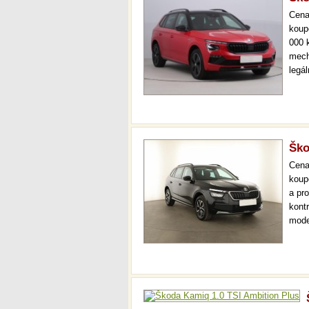
Cen
koup
000 
mech
legá
ihne
36 m
Ško
Cen
koup
a pr
kont
mode
000 
mech