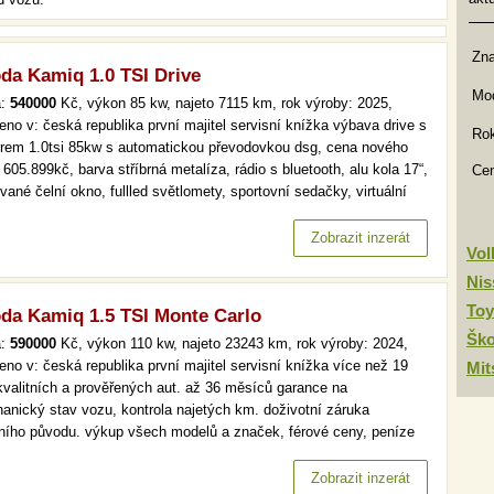
Zn
da Kamiq 1.0 TSI Drive
Mod
a:
540000
Kč, výkon 85 kw, najeto 7115 km, rok výroby: 2025,
eno v: česká republika první majitel servisní knížka výbava drive s
Rok
rem 1.0tsi 85kw s automatickou převodovkou dsg, cena nového
605.899kč, barva stříbrná metalíza, rádio s bluetooth, alu kola 17“,
Ce
vané čelní okno, fullled světlomety, sportovní sedačky, virtuální
it, tempomat, tempomat, vyhřívané přední sedačky včetně
ntu, zadní parkovací asistent, lane assist a…
Zobrazit inzerát
Vo
Nis
Toy
da Kamiq 1.5 TSI Monte Carlo
Šk
a:
590000
Kč, výkon 110 kw, najeto 23243 km, rok výroby: 2024,
eno v: česká republika první majitel servisní knížka více než 19
Mit
kvalitních a prověřených aut. až 36 měsíců garance na
anický stav vozu, kontrola najetých km. doživotní záruka
lního původu. výkup všech modelů a značek, férové ceny, peníze
d a v hotovosti. více než 19 000 kvalitních a prověřených aut. až
ěsíců garance na mechanický stav vozu, kontrola najetých km.…
Zobrazit inzerát