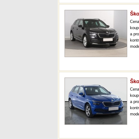
Ško
Cen
koup
a pr
kont
mode
000 
mech
Ško
Cen
koup
a pr
kont
mode
000 
mech