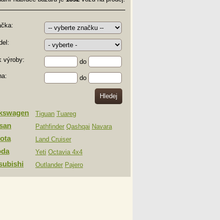
ačka:
el:
 výroby:
do
na:
do
lkswagen
Tiguan
Tuareg
san
Pathfinder
Qashqai
Navara
ota
Land Cruiser
oda
Yeti
Octavia 4x4
subishi
Outlander
Pajero