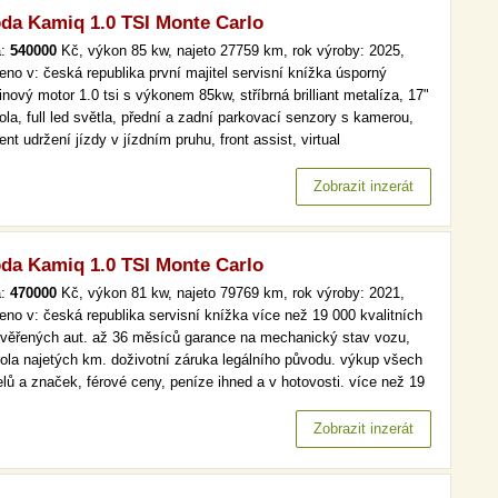
da Kamiq 1.0 TSI Monte Carlo
a:
540000
Kč, výkon 85 kw, najeto 27759 km, rok výroby: 2025,
eno v: česká republika první majitel servisní knížka úsporný
nový motor 1.0 tsi s výkonem 85kw, stříbrná brilliant metalíza, 17"
ola, full led světla, přední a zadní parkovací senzory s kamerou,
ent udržení jízdy v jízdním pruhu, front assist, virtual
pit,vyhřívané přední sedačky a volant, bezklíčové odemykání a
tování, čtení dopravních značekzánovní vůz v perfektním…
Zobrazit inzerát
da Kamiq 1.0 TSI Monte Carlo
a:
470000
Kč, výkon 81 kw, najeto 79769 km, rok výroby: 2021,
eno v: česká republika servisní knížka více než 19 000 kvalitních
ověřených aut. až 36 měsíců garance na mechanický stav vozu,
rola najetých km. doživotní záruka legálního původu. výkup všech
lů a značek, férové ceny, peníze ihned a v hotovosti. více než 19
kvalitních a prověřených aut. až 36 měsíců garance na
anický stav vozu, kontrola najetých km. doživotní záruka…
Zobrazit inzerát