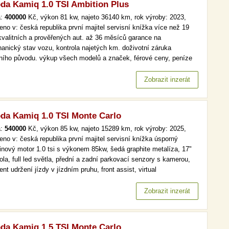
da Kamiq 1.0 TSI Ambition Plus
a:
400000
Kč, výkon 81 kw, najeto 36140 km, rok výroby: 2023,
eno v: česká republika první majitel servisní knížka více než 19
kvalitních a prověřených aut. až 36 měsíců garance na
anický stav vozu, kontrola najetých km. doživotní záruka
lního původu. výkup všech modelů a značek, férové ceny, peníze
d a v hotovosti. více než 19 000 kvalitních a prověřených aut. až
ěsíců garance na mechanický stav vozu, kontrola najetých km.…
Zobrazit inzerát
da Kamiq 1.0 TSI Monte Carlo
a:
540000
Kč, výkon 85 kw, najeto 15289 km, rok výroby: 2025,
eno v: česká republika první majitel servisní knížka úsporný
inový motor 1.0 tsi s výkonem 85kw, šedá graphite metalíza, 17"
ola, full led světla, přední a zadní parkovací senzory s kamerou,
ent udržení jízdy v jízdním pruhu, front assist, virtual
pit,vyhřívané přední sedačky a volant, bezklíčové odemykání a
tování, čtení dopravních značekzánovní vůz v perfektním stavu…
Zobrazit inzerát
da Kamiq 1.5 TSI Monte Carlo