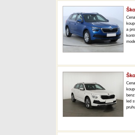
Ško
Cen
koup
a pr
kont
mode
temp
až 3
Ško
Cen
koup
benzi
led s
pruhu
vola
perf