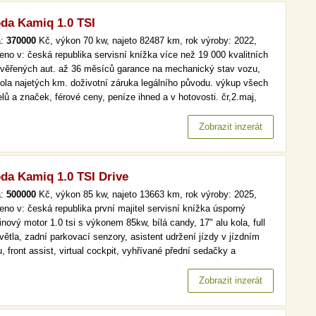
da Kamiq 1.0 TSI
a:
370000
Kč, výkon 70 kw, najeto 82487 km, rok výroby: 2022,
eno v: česká republika servisní knížka více než 19 000 kvalitních
ověřených aut. až 36 měsíců garance na mechanický stav vozu,
rola najetých km. doživotní záruka legálního původu. výkup všech
lů a značek, férové ceny, peníze ihned a v hotovosti. čr,2.maj,
omat, park. senzory více než 19 000 kvalitních a prověřených aut.
6 měsíců garance na mechanický stav vozu, kontrola…
Zobrazit inzerát
da Kamiq 1.0 TSI Drive
a:
500000
Kč, výkon 85 kw, najeto 13663 km, rok výroby: 2025,
eno v: česká republika první majitel servisní knížka úsporný
nový motor 1.0 tsi s výkonem 85kw, bílá candy, 17" alu kola, full
větla, zadní parkovací senzory, asistent udržení jízdy v jízdním
, front assist, virtual cockpit, vyhřívané přední sedačky a
ntvyhřívané čelní okno, bezklíčové startovánízánovní vůz v
ektním stavu přímo po 1. majiteli. v plné tovární záruce.…
Zobrazit inzerát