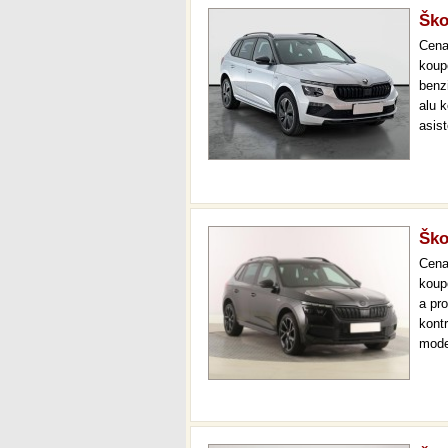
Ško
Cen
koup
benzi
alu k
asist
cock
star
Ško
Cen
koup
a pr
kont
mode
000 
mech