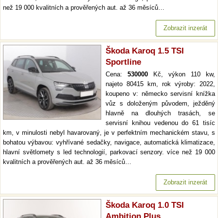
než 19 000 kvalitních a prověřených aut. až 36 měsíců…
Zobrazit inzerát
Škoda Karoq 1.5 TSI
Sportline
Cena:
530000
Kč, výkon 110 kw,
najeto 80415 km, rok výroby: 2022,
koupeno v: německo servisní knížka
vůz s doloženým původem, ježděný
hlavně na dlouhých trasách, se
servisní knihou vedenou do 61 tisíc
km, v minulosti nebyl havarovaný, je v perfektním mechanickém stavu, s
bohatou výbavou: vyhřívané sedačky, navigace, automatická klimatizace,
hlavní světlomety s led technologií, parkovací senzory. více než 19 000
kvalitních a prověřených aut. až 36 měsíců…
Zobrazit inzerát
Škoda Karoq 1.0 TSI
Ambition Plus