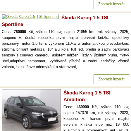
Zobrazit inzerát
Škoda Karoq 1.5 TSI
Sportline
Cena:
780000
Kč, výkon 110 kw, najeto 21855 km, rok výroby: 2025,
koupeno v: česká republika první majitel servisní knížka spolehlivý
benzinový motor 1.5 tsi s výkonem 110kw a automatickou převodovkou,
stříbrná brilliant metalíza, 18" alu kola, full led, přední a zadní parkovací
senzory s couvací kamerou, asistent udržení jízdy v jízdním pruhu, mrtvý
úhel,adaptivní tempomat, vyhřívané přední a zadní sedačky včetně
volantu, bezklíčové odemykání a startování,…
Zobrazit inzerát
Škoda Karoq 1.5 TSI
Ambition
Cena:
460000
Kč, výkon 110 kw,
najeto 157376 km, rok výroby: 2023,
koupeno v: francie první majitel
servisní knížka více než 19 000
kvalitních a prověřených aut. až 36