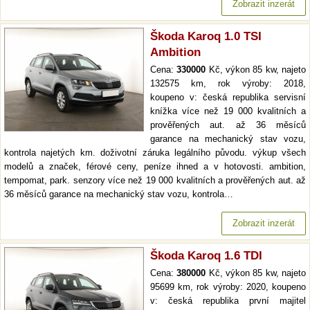
Zobrazit inzerát
Škoda Karoq 1.0 TSI
Ambition
Cena:
330000
Kč, výkon 85 kw, najeto
132575 km, rok výroby: 2018,
koupeno v: česká republika servisní
knížka více než 19 000 kvalitních a
prověřených aut. až 36 měsíců
garance na mechanický stav vozu,
kontrola najetých km. doživotní záruka legálního původu. výkup všech
modelů a značek, férové ceny, peníze ihned a v hotovosti. ambition,
tempomat, park. senzory více než 19 000 kvalitních a prověřených aut. až
36 měsíců garance na mechanický stav vozu, kontrola…
Zobrazit inzerát
Škoda Karoq 1.6 TDI
Cena:
380000
Kč, výkon 85 kw, najeto
95699 km, rok výroby: 2020, koupeno
v: česká republika první majitel