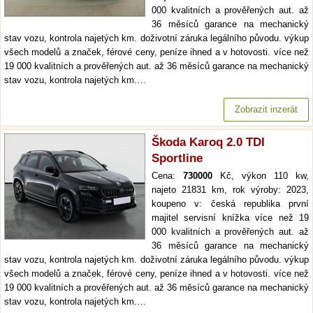
000 kvalitních a prověřených aut. až
36 měsíců garance na mechanický
stav vozu, kontrola najetých km. doživotní záruka legálního původu. výkup
všech modelů a značek, férové ceny, peníze ihned a v hotovosti. více než
19 000 kvalitních a prověřených aut. až 36 měsíců garance na mechanický
stav vozu, kontrola najetých km.…
Zobrazit inzerát
Škoda Karoq 2.0 TDI
Sportline
Cena:
730000
Kč, výkon 110 kw,
najeto 21831 km, rok výroby: 2023,
koupeno v: česká republika první
majitel servisní knížka více než 19
000 kvalitních a prověřených aut. až
36 měsíců garance na mechanický
stav vozu, kontrola najetých km. doživotní záruka legálního původu. výkup
všech modelů a značek, férové ceny, peníze ihned a v hotovosti. více než
19 000 kvalitních a prověřených aut. až 36 měsíců garance na mechanický
stav vozu, kontrola najetých km.…