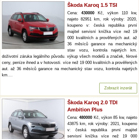
Škoda Karoq 1.5 TSI
Cena:
430000
Kč, výkon 110 kw,
najeto 82951 km, rok výroby: 2020,
koupeno v: česká republika první
majitel servisní knížka více než 19
000 kvalitních a prověřených aut. až
36 měsíců garance na mechanický
stav vozu, kontrola najetých km.
doživotní záruka legálního původu. výkup všech modelů a značek, férové
ceny, peníze ihned a v hotovosti. více než 19 000 kvalitních a prověřených
aut. až 36 měsíců garance na mechanický stav vozu, kontrola najetých
km.…
Zobrazit inzerát
Škoda Karoq 2.0 TDI
Ambition Plus
Cena:
480000
Kč, výkon 85 kw, najeto
43875 km, rok výroby: 2021, koupeno
v: česká republika první majitel
servisní knížka více než 19 000