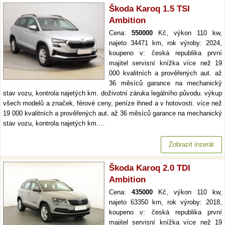
Škoda Karoq 1.5 TSI
Ambition
Cena:
550000
Kč, výkon 110 kw,
najeto 34471 km, rok výroby: 2024,
koupeno v: česká republika první
majitel servisní knížka více než 19
000 kvalitních a prověřených aut. až
36 měsíců garance na mechanický
stav vozu, kontrola najetých km. doživotní záruka legálního původu. výkup
všech modelů a značek, férové ceny, peníze ihned a v hotovosti. více než
19 000 kvalitních a prověřených aut. až 36 měsíců garance na mechanický
stav vozu, kontrola najetých km.…
Zobrazit inzerát
Škoda Karoq 2.0 TDI
Ambition
Cena:
435000
Kč, výkon 110 kw,
najeto 63350 km, rok výroby: 2018,
koupeno v: česká republika první
majitel servisní knížka více než 19