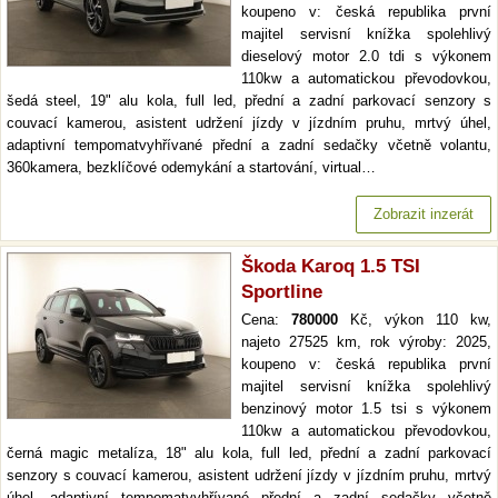
koupeno v: česká republika první
majitel servisní knížka spolehlivý
dieselový motor 2.0 tdi s výkonem
110kw a automatickou převodovkou,
šedá steel, 19" alu kola, full led, přední a zadní parkovací senzory s
couvací kamerou, asistent udržení jízdy v jízdním pruhu, mrtvý úhel,
adaptivní tempomatvyhřívané přední a zadní sedačky včetně volantu,
360kamera, bezklíčové odemykání a startování, virtual…
Zobrazit inzerát
Škoda Karoq 1.5 TSI
Sportline
Cena:
780000
Kč, výkon 110 kw,
najeto 27525 km, rok výroby: 2025,
koupeno v: česká republika první
majitel servisní knížka spolehlivý
benzinový motor 1.5 tsi s výkonem
110kw a automatickou převodovkou,
černá magic metalíza, 18" alu kola, full led, přední a zadní parkovací
senzory s couvací kamerou, asistent udržení jízdy v jízdním pruhu, mrtvý
úhel, adaptivní tempomatvyhřívané přední a zadní sedačky včetně