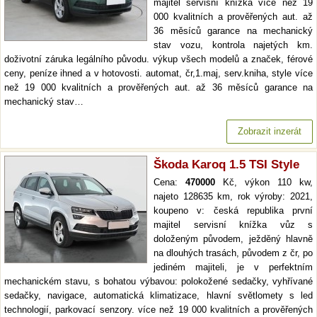
majitel servisní knížka více než 19
000 kvalitních a prověřených aut. až
36 měsíců garance na mechanický
stav vozu, kontrola najetých km.
doživotní záruka legálního původu. výkup všech modelů a značek, férové
ceny, peníze ihned a v hotovosti. automat, čr,1.maj, serv.kniha, style více
než 19 000 kvalitních a prověřených aut. až 36 měsíců garance na
mechanický stav…
Zobrazit inzerát
Škoda Karoq 1.5 TSI Style
Cena:
470000
Kč, výkon 110 kw,
najeto 128635 km, rok výroby: 2021,
koupeno v: česká republika první
majitel servisní knížka vůz s
doloženým původem, ježděný hlavně
na dlouhých trasách, původem z čr, po
jediném majiteli, je v perfektním
mechanickém stavu, s bohatou výbavou: polokožené sedačky, vyhřívané
sedačky, navigace, automatická klimatizace, hlavní světlomety s led
technologií, parkovací senzory. více než 19 000 kvalitních a prověřených