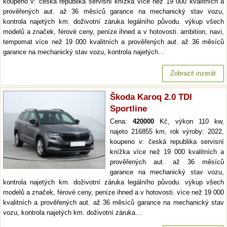
koupeno v: česká republika servisní knížka více než 19 000 kvalitních a
prověřených aut. až 36 měsíců garance na mechanický stav vozu,
kontrola najetých km. doživotní záruka legálního původu. výkup všech
modelů a značek, férové ceny, peníze ihned a v hotovosti. ambition, navi,
tempomat více než 19 000 kvalitních a prověřených aut. až 36 měsíců
garance na mechanický stav vozu, kontrola najetých…
Zobrazit inzerát
Škoda Karoq 2.0 TDI
Sportline
Cena:
420000
Kč, výkon 110 kw,
najeto 216855 km, rok výroby: 2022,
koupeno v: česká republika servisní
knížka více než 19 000 kvalitních a
prověřených aut. až 36 měsíců
garance na mechanický stav vozu,
kontrola najetých km. doživotní záruka legálního původu. výkup všech
modelů a značek, férové ceny, peníze ihned a v hotovosti. více než 19 000
kvalitních a prověřených aut. až 36 měsíců garance na mechanický stav
vozu, kontrola najetých km. doživotní záruka…