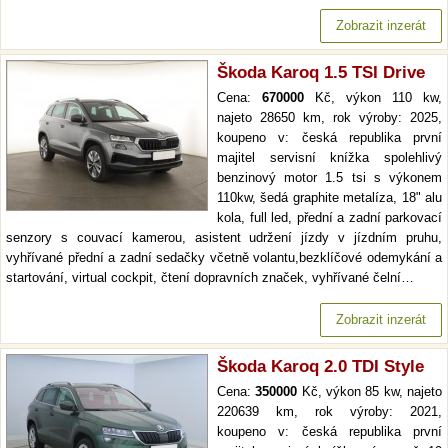
Zobrazit inzerát
Škoda Karoq 1.5 TSI Drive
Cena:
670000
Kč, výkon 110 kw,
najeto 28650 km, rok výroby: 2025,
koupeno v: česká republika první
majitel servisní knížka spolehlivý
benzinový motor 1.5 tsi s výkonem
110kw, šedá graphite metalíza, 18" alu
kola, full led, přední a zadní parkovací
senzory s couvací kamerou, asistent udržení jízdy v jízdním pruhu,
vyhřívané přední a zadní sedačky včetně volantu,bezklíčové odemykání a
startování, virtual cockpit, čtení dopravních značek, vyhřívané čelní…
Zobrazit inzerát
Škoda Karoq 2.0 TDI Style
Cena:
350000
Kč, výkon 85 kw, najeto
220639 km, rok výroby: 2021,
koupeno v: česká republika první