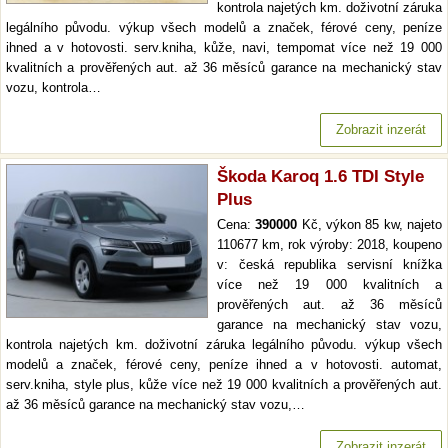
kontrola najetých km. doživotní záruka
legálního původu. výkup všech modelů a značek, férové ceny, peníze
ihned a v hotovosti. serv.kniha, kůže, navi, tempomat více než 19 000
kvalitních a prověřených aut. až 36 měsíců garance na mechanický stav
vozu, kontrola…
Zobrazit inzerát
Škoda Karoq 1.6 TDI Style
Plus
Cena:
390000
Kč, výkon 85 kw, najeto
110677 km, rok výroby: 2018, koupeno
v: česká republika servisní knížka
více než 19 000 kvalitních a
prověřených aut. až 36 měsíců
garance na mechanický stav vozu,
kontrola najetých km. doživotní záruka legálního původu. výkup všech
modelů a značek, férové ceny, peníze ihned a v hotovosti. automat,
serv.kniha, style plus, kůže více než 19 000 kvalitních a prověřených aut.
až 36 měsíců garance na mechanický stav vozu,…
Zobrazit inzerát