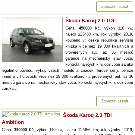
Zobrazit inzerát
Škoda Karoq 2.0 TDI
Cena:
450000
Kč, výkon 110 kw,
najeto 123480 km, rok výroby: 2019,
koupeno v: česká republika servisní
knížka více než 19 000 kvalitních a
prověřených aut. až 36 měsíců
garance na mechanický stav vozu,
kontrola najetých km. doživotní záruka
legálního původu. výkup všech modelů a značek, férové ceny, peníze
ihned a v hotovosti. více než 19 000 kvalitních a prověřených aut. až 36
měsíců garance na mechanický stav vozu, kontrola najetých km. doživotní
záruka…
Zobrazit inzerát
Škoda Karoq 2.0 TDI
Ambition
Cena:
390000
Kč, výkon 110 kw, najeto 117456 km, rok výroby: 2019,