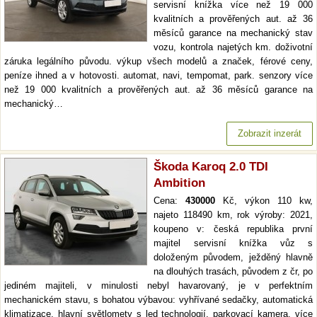
servisní knížka více než 19 000
kvalitních a prověřených aut. až 36
měsíců garance na mechanický stav
vozu, kontrola najetých km. doživotní
záruka legálního původu. výkup všech modelů a značek, férové ceny,
peníze ihned a v hotovosti. automat, navi, tempomat, park. senzory více
než 19 000 kvalitních a prověřených aut. až 36 měsíců garance na
mechanický…
Zobrazit inzerát
Škoda Karoq 2.0 TDI
Ambition
Cena:
430000
Kč, výkon 110 kw,
najeto 118490 km, rok výroby: 2021,
koupeno v: česká republika první
majitel servisní knížka vůz s
doloženým původem, ježděný hlavně
na dlouhých trasách, původem z čr, po
jediném majiteli, v minulosti nebyl havarovaný, je v perfektním
mechanickém stavu, s bohatou výbavou: vyhřívané sedačky, automatická
klimatizace, hlavní světlomety s led technologií, parkovací kamera. více