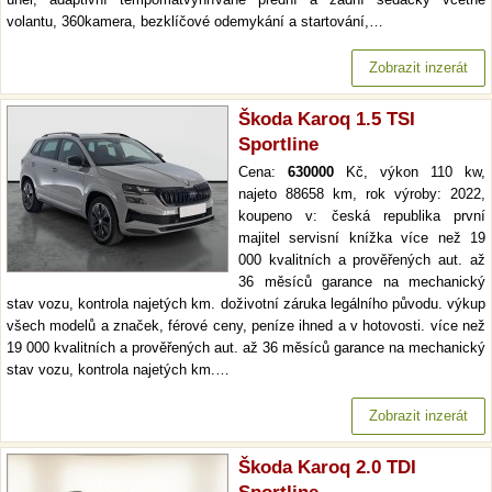
volantu, 360kamera, bezklíčové odemykání a startování,…
Zobrazit inzerát
Škoda Karoq 1.5 TSI
Sportline
Cena:
630000
Kč, výkon 110 kw,
najeto 88658 km, rok výroby: 2022,
koupeno v: česká republika první
majitel servisní knížka více než 19
000 kvalitních a prověřených aut. až
36 měsíců garance na mechanický
stav vozu, kontrola najetých km. doživotní záruka legálního původu. výkup
všech modelů a značek, férové ceny, peníze ihned a v hotovosti. více než
19 000 kvalitních a prověřených aut. až 36 měsíců garance na mechanický
stav vozu, kontrola najetých km.…
Zobrazit inzerát
Škoda Karoq 2.0 TDI