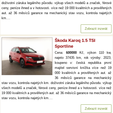
doživotní záruka legálního původu. výkup všech modelů a značek, férové
ceny, peníze ihned a v hotovosti. více než 19 000 kvalitních a prověřených
aut. až 36 měsíců garance na mechanický stav vozu, kontrola najetých
km.…
Zobrazit inzerát
Škoda Karoq 1.5 TSI
Sportline
Cena:
600000
Kč, výkon 110 kw,
najeto 37435 km, rok výroby: 2023,
koupeno v: česká republika první
majitel servisní knížka více než 19
000 kvalitních a prověřených aut. až
36 měsíců garance na mechanický
stav vozu, kontrola najetých km. doživotní záruka legálního původu. výkup
všech modelů a značek, férové ceny, peníze ihned a v hotovosti. více než
19 000 kvalitních a prověřených aut. až 36 měsíců garance na mechanický
stav vozu, kontrola najetých km.…
Zobrazit inzerát