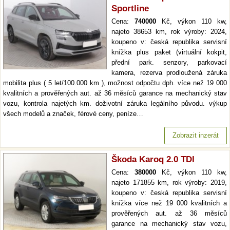
Sportline
Cena:
740000
Kč, výkon 110 kw,
najeto 38653 km, rok výroby: 2024,
koupeno v: česká republika servisní
knížka plus paket (virtuální kokpit,
přední park. senzory, parkovací
kamera, rezerva prodloužená záruka
mobilita plus ( 5 let/100.000 km ), možnost odpočtu dph. více než 19 000
kvalitních a prověřených aut. až 36 měsíců garance na mechanický stav
vozu, kontrola najetých km. doživotní záruka legálního původu. výkup
všech modelů a značek, férové ceny, peníze…
Zobrazit inzerát
Škoda Karoq 2.0 TDI
Cena:
380000
Kč, výkon 110 kw,
najeto 171855 km, rok výroby: 2019,
koupeno v: česká republika servisní
knížka více než 19 000 kvalitních a
prověřených aut. až 36 měsíců
garance na mechanický stav vozu,