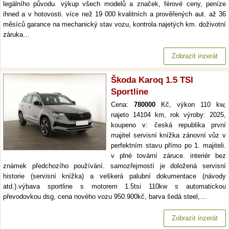
legálního původu. výkup všech modelů a značek, férové ceny, peníze
ihned a v hotovosti. více než 19 000 kvalitních a prověřených aut. až 36
měsíců garance na mechanický stav vozu, kontrola najetých km. doživotní
záruka…
Zobrazit inzerát
Škoda Karoq 1.5 TSI
Sportline
Cena:
780000
Kč, výkon 110 kw,
najeto 14104 km, rok výroby: 2025,
koupeno v: česká republika první
majitel servisní knížka zánovní vůz v
perfektním stavu přímo po 1. majiteli.
v plné tovární záruce. interiér bez
známek předchozího používání. samozřejmostí je doložená servisní
historie (servisní knížka) a veškerá palubní dokumentace (návody
atd.).výbava sportline s motorem 1.5tsi 110kw s automatickou
převodovkou dsg, cena nového vozu 950.900kč, barva šedá steel,…
Zobrazit inzerát