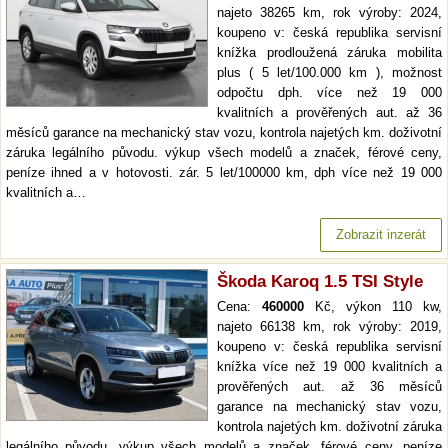
najeto 38265 km, rok výroby: 2024,
koupeno v: česká republika servisní
knížka prodloužená záruka mobilita
plus ( 5 let/100.000 km ), možnost
odpočtu dph. více než 19 000
kvalitních a prověřených aut. až 36
měsíců garance na mechanický stav vozu, kontrola najetých km. doživotní
záruka legálního původu. výkup všech modelů a značek, férové ceny,
peníze ihned a v hotovosti. zár. 5 let/100000 km, dph více než 19 000
kvalitních a…
Zobrazit inzerát
Škoda Karoq 1.5 TSI Style
Cena:
460000
Kč, výkon 110 kw,
najeto 66138 km, rok výroby: 2019,
koupeno v: česká republika servisní
knížka více než 19 000 kvalitních a
prověřených aut. až 36 měsíců
garance na mechanický stav vozu,
kontrola najetých km. doživotní záruka
legálního původu. výkup všech modelů a značek, férové ceny, peníze