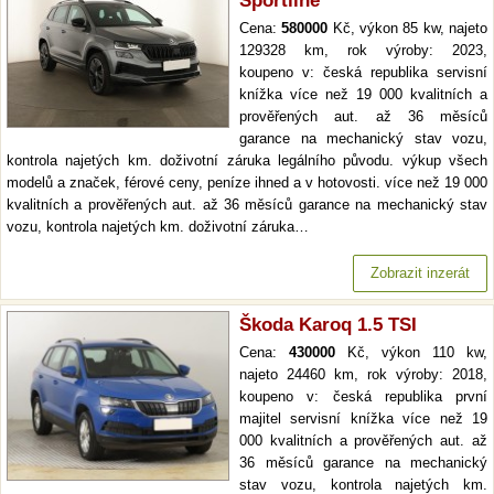
Sportline
Cena:
580000
Kč, výkon 85 kw, najeto
129328 km, rok výroby: 2023,
koupeno v: česká republika servisní
knížka více než 19 000 kvalitních a
prověřených aut. až 36 měsíců
garance na mechanický stav vozu,
kontrola najetých km. doživotní záruka legálního původu. výkup všech
modelů a značek, férové ceny, peníze ihned a v hotovosti. více než 19 000
kvalitních a prověřených aut. až 36 měsíců garance na mechanický stav
vozu, kontrola najetých km. doživotní záruka…
Zobrazit inzerát
Škoda Karoq 1.5 TSI
Cena:
430000
Kč, výkon 110 kw,
najeto 24460 km, rok výroby: 2018,
koupeno v: česká republika první
majitel servisní knížka více než 19
000 kvalitních a prověřených aut. až
36 měsíců garance na mechanický
stav vozu, kontrola najetých km.