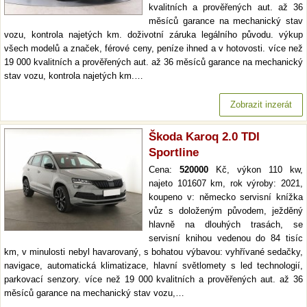
kvalitních a prověřených aut. až 36
měsíců garance na mechanický stav
vozu, kontrola najetých km. doživotní záruka legálního původu. výkup
všech modelů a značek, férové ceny, peníze ihned a v hotovosti. více než
19 000 kvalitních a prověřených aut. až 36 měsíců garance na mechanický
stav vozu, kontrola najetých km.…
Zobrazit inzerát
Škoda Karoq 2.0 TDI
Sportline
Cena:
520000
Kč, výkon 110 kw,
najeto 101607 km, rok výroby: 2021,
koupeno v: německo servisní knížka
vůz s doloženým původem, ježděný
hlavně na dlouhých trasách, se
servisní knihou vedenou do 84 tisíc
km, v minulosti nebyl havarovaný, s bohatou výbavou: vyhřívané sedačky,
navigace, automatická klimatizace, hlavní světlomety s led technologií,
parkovací senzory. více než 19 000 kvalitních a prověřených aut. až 36
měsíců garance na mechanický stav vozu,…