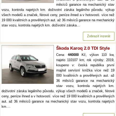
měsíců garance na mechanický stav
vozu, kontrola najetých km. doživotní záruka legálního původu. výkup
všech modelů a značek, férové ceny, peníze ihned a v hotovosti. více než
19 000 kvalitních a prověřených aut. až 36 měsíců garance na mechanický
stav vozu, kontrola najetých km. doživotní záruka…
Zobrazit inzerát
Škoda Karoq 2.0 TDI Style
Cena:
440000
Kč, výkon 110 kw,
najeto 110107 km, rok výroby: 2019,
koupeno v: česká republika první
majitel servisní knížka více než 19
000 kvalitních a prověřených aut. až
36 měsíců garance na mechanický
stav vozu, kontrola najetých km.
doživotní záruka legálního původu. výkup všech modelů a značek, férové
ceny, peníze ihned a v hotovosti. více než 19 000 kvalitních a prověřených
aut. až 36 měsíců garance na mechanický stav vozu, kontrola najetých
km.…