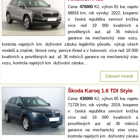
Cena:
470000
Kč, výkon 81 kw, najeto
68916 km, rok výroby: 2022, koupeno
v: česká republika servisní knížka
více než 19 000 kvalitních a
prověřených aut. až 36 měsíců
garance na mechanický stav vozu,
kontrola najetých km. doživotní záruka legálního původu. výkup všech
modelů a značek, férové ceny, peníze ihned a v hotovosti. více než 19 000
kvalitních a prověřených aut. až 36 měsíců garance na mechanický stav
vozu, kontrola najetých km. doživotní záruka…
Zobrazit inzerát
Škoda Karoq 1.6 TDI Style
Cena:
430000
Kč, výkon 85 kw, najeto
71728 km, rok výroby: 2019, koupeno
v: česká republika servisní knížka
více než 19 000 kvalitních a
prověřených aut. až 36 měsíců
garance na mechanický stav vozu,
kontrola najetých km. doživotní záruka