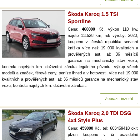
Škoda Karoq 1.5 TSI
Sportline
Cena:
460000
Kč, výkon 110 kw,
najeto 111528 km, rok výroby: 2020,
koupeno v: česká republika servisní
knížka více než 19 000 kvalitních a
prověřených aut. až 36 měsíců
garance na mechanický stav vozu,
kontrola najetých km. doživotní záruka legálního původu. výkup všech
modelů a značek, férové ceny, peníze ihned a v hotovosti. více než 19 000
kvalitních a prověřených aut. až 36 měsíců garance na mechanický stav
vozu, kontrola najetých km. doživotní záruka…
Zobrazit inzerát
Škoda Karoq 2,0 TDI DSG
4x4 Style Plus
Cena:
459000
Kč, tel: 603459410 okr:
plzen koupeno v čr pravidelně