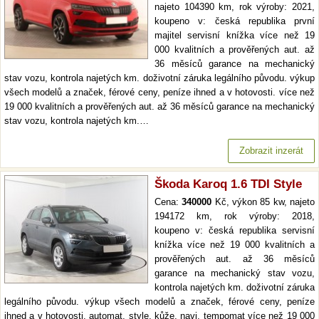
najeto 104390 km, rok výroby: 2021,
koupeno v: česká republika první
majitel servisní knížka více než 19
000 kvalitních a prověřených aut. až
36 měsíců garance na mechanický
stav vozu, kontrola najetých km. doživotní záruka legálního původu. výkup
všech modelů a značek, férové ceny, peníze ihned a v hotovosti. více než
19 000 kvalitních a prověřených aut. až 36 měsíců garance na mechanický
stav vozu, kontrola najetých km.…
Zobrazit inzerát
Škoda Karoq 1.6 TDI Style
Cena:
340000
Kč, výkon 85 kw, najeto
194172 km, rok výroby: 2018,
koupeno v: česká republika servisní
knížka více než 19 000 kvalitních a
prověřených aut. až 36 měsíců
garance na mechanický stav vozu,
kontrola najetých km. doživotní záruka
legálního původu. výkup všech modelů a značek, férové ceny, peníze
ihned a v hotovosti. automat, style, kůže, navi, tempomat více než 19 000