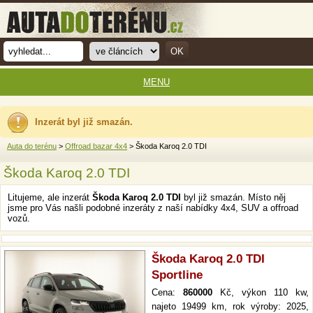
MENU
Inzerát byl již smazán.
Auta do terénu
>
Offroad bazar 4x4
> Škoda Karoq 2.0 TDI
Škoda Karoq 2.0 TDI
Litujeme, ale inzerát
Škoda Karoq 2.0 TDI
byl již smazán. Místo něj
jsme pro Vás našli podobné inzeráty z naší nabídky 4x4, SUV a offroad
vozů.
Škoda Karoq 2.0 TDI
Sportline
Cena:
860000
Kč, výkon 110 kw,
najeto 19499 km, rok výroby: 2025,