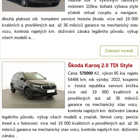
rodinné suv s výkonným naftovým
motorem 110kw. bohatá výbava style
včetně virtual cocpitu a navigace.
dlouhá platnost stk. kompletní servisní historie škoda. více než 19 000
kvalitních a prověřených aut. až 36 měsíců garance na mechanický stav
vozu, kontrola najetých km. doživotní záruka legálního původu. výkup
všech modelů a…
Zobrazit inzerát
Škoda Karoq 2.0 TDI Style
Cena:
570000
Kč, výkon 85 kw, najeto
54486 km, rok výroby: 2022, koupeno
v: česká republika servisní knížka
více než 19 000 kvalitních a
prověřených aut. až 36 měsíců
garance na mechanický stav vozu,
kontrola najetých km. doživotní záruka
legálního původu. výkup všech modelů a značek, férové ceny, peníze
ihned a v hotovosti. více než 19 000 kvalitních a prověřených aut. až 36
měsíců garance na mechanický stav vozu, kontrola najetých km. doživotní
záruka…