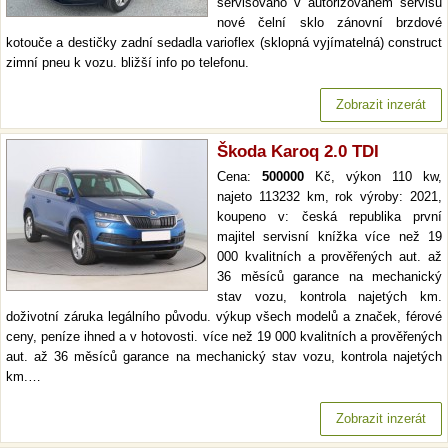
servisováno v autorizovaném servisu
nové čelní sklo zánovní brzdové
kotouče a destičky zadní sedadla varioflex (sklopná vyjímatelná) construct
zimní pneu k vozu. bližší info po telefonu.
Zobrazit inzerát
Škoda Karoq 2.0 TDI
Cena:
500000
Kč, výkon 110 kw,
najeto 113232 km, rok výroby: 2021,
koupeno v: česká republika první
majitel servisní knížka více než 19
000 kvalitních a prověřených aut. až
36 měsíců garance na mechanický
stav vozu, kontrola najetých km.
doživotní záruka legálního původu. výkup všech modelů a značek, férové
ceny, peníze ihned a v hotovosti. více než 19 000 kvalitních a prověřených
aut. až 36 měsíců garance na mechanický stav vozu, kontrola najetých
km.…
Zobrazit inzerát