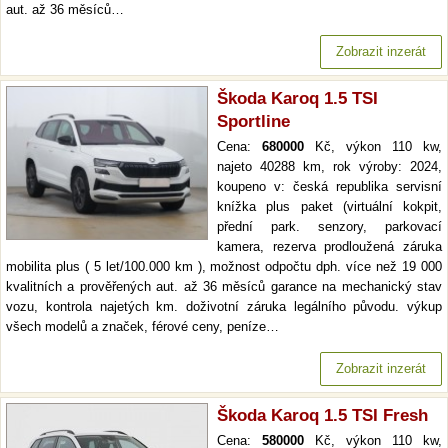
aut. až 36 měsíců…
Zobrazit inzerát
Škoda Karoq 1.5 TSI
Sportline
Cena:
680000
Kč, výkon 110 kw,
najeto 40288 km, rok výroby: 2024,
koupeno v: česká republika servisní
knížka plus paket (virtuální kokpit,
přední park. senzory, parkovací
kamera, rezerva prodloužená záruka
mobilita plus ( 5 let/100.000 km ), možnost odpočtu dph. více než 19 000
kvalitních a prověřených aut. až 36 měsíců garance na mechanický stav
vozu, kontrola najetých km. doživotní záruka legálního původu. výkup
všech modelů a značek, férové ceny, peníze…
Zobrazit inzerát
Škoda Karoq 1.5 TSI Fresh
Cena:
580000
Kč, výkon 110 kw,