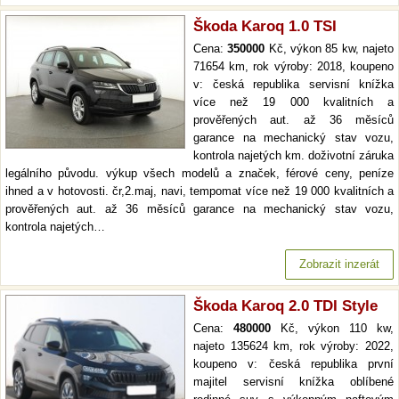
Škoda Karoq 1.0 TSI
Cena:
350000
Kč, výkon 85 kw, najeto
71654 km, rok výroby: 2018, koupeno
v: česká republika servisní knížka
více než 19 000 kvalitních a
prověřených aut. až 36 měsíců
garance na mechanický stav vozu,
kontrola najetých km. doživotní záruka
legálního původu. výkup všech modelů a značek, férové ceny, peníze
ihned a v hotovosti. čr,2.maj, navi, tempomat více než 19 000 kvalitních a
prověřených aut. až 36 měsíců garance na mechanický stav vozu,
kontrola najetých…
Zobrazit inzerát
Škoda Karoq 2.0 TDI Style
Cena:
480000
Kč, výkon 110 kw,
najeto 135624 km, rok výroby: 2022,
koupeno v: česká republika první
majitel servisní knížka oblíbené