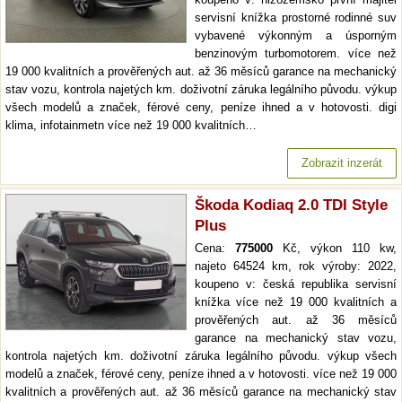
servisní knížka prostorné rodinné suv
vybavené výkonným a úsporným
benzinovým turbomotorem. více než
19 000 kvalitních a prověřených aut. až 36 měsíců garance na mechanický
stav vozu, kontrola najetých km. doživotní záruka legálního původu. výkup
všech modelů a značek, férové ceny, peníze ihned a v hotovosti. digi
klima, infotainmetn více než 19 000 kvalitních…
Zobrazit inzerát
Škoda Kodiaq 2.0 TDI Style
Plus
Cena:
775000
Kč, výkon 110 kw,
najeto 64524 km, rok výroby: 2022,
koupeno v: česká republika servisní
knížka více než 19 000 kvalitních a
prověřených aut. až 36 měsíců
garance na mechanický stav vozu,
kontrola najetých km. doživotní záruka legálního původu. výkup všech
modelů a značek, férové ceny, peníze ihned a v hotovosti. více než 19 000
kvalitních a prověřených aut. až 36 měsíců garance na mechanický stav