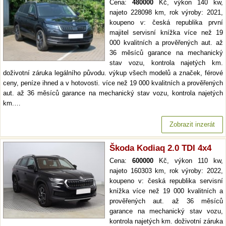
Cena:
480000
Kč, výkon 140 kw,
najeto 228098 km, rok výroby: 2021,
koupeno v: česká republika první
majitel servisní knížka více než 19
000 kvalitních a prověřených aut. až
36 měsíců garance na mechanický
stav vozu, kontrola najetých km.
doživotní záruka legálního původu. výkup všech modelů a značek, férové
ceny, peníze ihned a v hotovosti. více než 19 000 kvalitních a prověřených
aut. až 36 měsíců garance na mechanický stav vozu, kontrola najetých
km.…
Zobrazit inzerát
Škoda Kodiaq 2.0 TDI 4x4
Cena:
600000
Kč, výkon 110 kw,
najeto 160303 km, rok výroby: 2022,
koupeno v: česká republika servisní
knížka více než 19 000 kvalitních a
prověřených aut. až 36 měsíců
garance na mechanický stav vozu,
kontrola najetých km. doživotní záruka