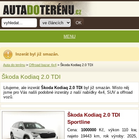
MENU
Inzerát byl již smazán.
Auta do terénu
>
Offroad bazar 4x4
> Škoda Kodiaq 2.0 TDI
Škoda Kodiaq 2.0 TDI
Litujeme, ale inzerát
Škoda Kodiaq 2.0 TDI
byl již smazán. Místo něj
jsme pro Vás našli podobné inzeráty z naší nabídky 4x4, SUV a offroad
vozů.
Škoda Kodiaq 2.0 TDI
Sportline
Cena:
1000000
Kč, výkon 110 kw,
najeto 19443 km, rok výroby: 2025,