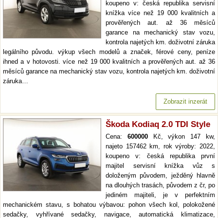
koupeno v: česká republika servisní
knížka více než 19 000 kvalitních a
prověřených aut. až 36 měsíců
garance na mechanický stav vozu,
kontrola najetých km. doživotní záruka
legálního původu. výkup všech modelů a značek, férové ceny, peníze
ihned a v hotovosti. více než 19 000 kvalitních a prověřených aut. až 36
měsíců garance na mechanický stav vozu, kontrola najetých km. doživotní
záruka…
Zobrazit inzerát
Škoda Kodiaq 2.0 TDI Style
Cena:
600000
Kč, výkon 147 kw,
najeto 157462 km, rok výroby: 2022,
koupeno v: česká republika první
majitel servisní knížka vůz s
doloženým původem, ježděný hlavně
na dlouhých trasách, původem z čr, po
jediném majiteli, je v perfektním
mechanickém stavu, s bohatou výbavou: pohon všech kol, polokožené
sedačky, vyhřívané sedačky, navigace, automatická klimatizace,