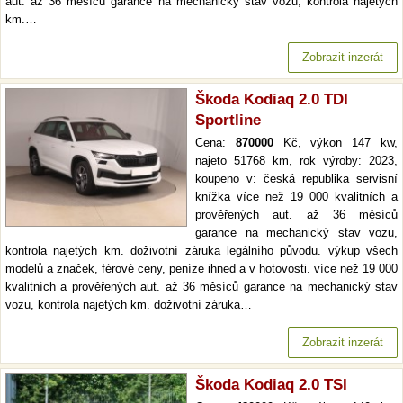
aut. až 36 měsíců garance na mechanický stav vozu, kontrola najetých
km.…
Zobrazit inzerát
Škoda Kodiaq 2.0 TDI
Sportline
Cena:
870000
Kč, výkon 147 kw,
najeto 51768 km, rok výroby: 2023,
koupeno v: česká republika servisní
knížka více než 19 000 kvalitních a
prověřených aut. až 36 měsíců
garance na mechanický stav vozu,
kontrola najetých km. doživotní záruka legálního původu. výkup všech
modelů a značek, férové ceny, peníze ihned a v hotovosti. více než 19 000
kvalitních a prověřených aut. až 36 měsíců garance na mechanický stav
vozu, kontrola najetých km. doživotní záruka…
Zobrazit inzerát
Škoda Kodiaq 2.0 TSI