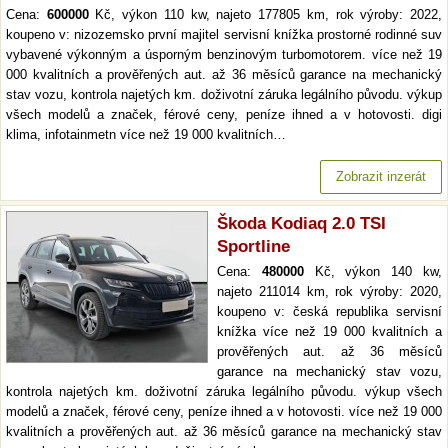
Cena:
600000
Kč, výkon 110 kw, najeto 177805 km, rok výroby: 2022,
koupeno v: nizozemsko první majitel servisní knížka prostorné rodinné suv
vybavené výkonným a úsporným benzinovým turbomotorem. více než 19
000 kvalitních a prověřených aut. až 36 měsíců garance na mechanický
stav vozu, kontrola najetých km. doživotní záruka legálního původu. výkup
všech modelů a značek, férové ceny, peníze ihned a v hotovosti. digi
klima, infotainmetn více než 19 000 kvalitních…
Zobrazit inzerát
Škoda Kodiaq 2.0 TSI
Sportline
Cena:
480000
Kč, výkon 140 kw,
najeto 211014 km, rok výroby: 2020,
koupeno v: česká republika servisní
knížka více než 19 000 kvalitních a
prověřených aut. až 36 měsíců
garance na mechanický stav vozu,
kontrola najetých km. doživotní záruka legálního původu. výkup všech
modelů a značek, férové ceny, peníze ihned a v hotovosti. více než 19 000
kvalitních a prověřených aut. až 36 měsíců garance na mechanický stav