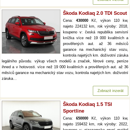
Škoda Kodiaq 2.0 TDI Scout
Cena:
430000
Kč, výkon 110 kw,
najeto 224132 km, rok výroby: 2018,
koupeno v: česká republika servisní
knížka více než 19 000 kvalitních a
prověřených aut. až 36 měsíců
garance na mechanický stav vozu,
kontrola najetých km. doživotní záruka
legálního původu. výkup všech modelů a značek, férové ceny, peníze
ihned a v hotovosti. více než 19 000 kvalitních a prověřených aut. až 36
měsíců garance na mechanický stav vozu, kontrola najetých km. doživotní
záruka…
Zobrazit inzerát
Škoda Kodiaq 1.5 TSI
Sportline
Cena:
650000
Kč, výkon 110 kw,
najeto 159432 km, rok výroby: 2022,
koupeno v: nizozemsko první majitel