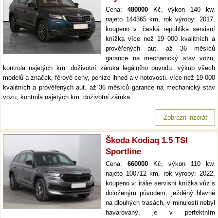
Cena:
480000
Kč, výkon 140 kw,
najeto 144365 km, rok výroby: 2017,
koupeno v: česká republika servisní
knížka více než 19 000 kvalitních a
prověřených aut. až 36 měsíců
garance na mechanický stav vozu,
kontrola najetých km. doživotní záruka legálního původu. výkup všech
modelů a značek, férové ceny, peníze ihned a v hotovosti. více než 19 000
kvalitních a prověřených aut. až 36 měsíců garance na mechanický stav
vozu, kontrola najetých km. doživotní záruka…
Zobrazit inzerát
Škoda Kodiaq 1.5 TSI
Sportline
Cena:
660000
Kč, výkon 110 kw,
najeto 100712 km, rok výroby: 2022,
koupeno v: itálie servisní knížka vůz s
doloženým původem, ježděný hlavně
na dlouhých trasách, v minulosti nebyl
havarovaný, je v perfektním