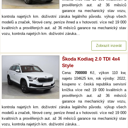
prověřených aut. až 36 měsíců
garance na mechanický stav vozu,
kontrola najetých km. doživotní záruka legálního původu. výkup všech
modelů a značek, férové ceny, peníze ihned a v hotovosti. více než 19 000
kvalitních a prověřených aut. až 36 měsíců garance na mechanický stav
vozu, kontrola najetých km. doživotní záruka…
Zobrazit inzerát
Škoda Kodiaq 2.0 TDI 4x4
Style
Cena:
700000
Kč, výkon 110 kw,
najeto 104625 km, rok výroby: 2022,
koupeno v: česká republika servisní
knížka více než 19 000 kvalitních a
prověřených aut. až 36 měsíců
garance na mechanický stav vozu,
kontrola najetých km. doživotní záruka legálního původu. výkup všech
modelů a značek, férové ceny, peníze ihned a v hotovosti. více než 19 000
kvalitních a prověřených aut. až 36 měsíců garance na mechanický stav
vozu, kontrola najetých km. doživotní záruka…