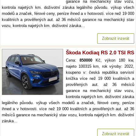
garance na mechanický stav vozu,
kontrola najetých km. doživotní záruka legálního původu. výkup všech
modelů a značek, férové ceny, peníze ihned a v hotovosti. více než 19 000
kvalitních a prověřených aut. až 36 měsíců garance na mechanický stav
vozu, kontrola najetých km. doživotní záruka…
Zobrazit inzerát
Škoda Kodiaq RS 2.0 TSI RS
Cena:
850000
Kč, výkon 180 kw,
najeto 100315 km, rok výroby: 2022,
koupeno v: česká republika servisní
knížka více než 19 000 kvalitních a
prověřených aut. až 36 měsíců
garance na mechanický stav vozu,
kontrola najetých km. doživotní záruka
legálního původu. výkup všech modelů a značek, férové ceny, peníze
ihned a v hotovosti. více než 19 000 kvalitních a prověřených aut. až 36
měsíců garance na mechanický stav vozu, kontrola najetých km. doživotní
záruka…
Zobrazit inzerát