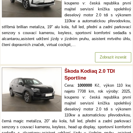
koupeno v: česká republika první
majitel servisní knížka spolehlivý
dieselový motor 2.0 tdi s výkonem
110kw a automatickou převodovkou,
stříbrná brillian metalíza, 19" alu kola, full led, přední a zadní parkovací
senzory s couvací kamerou, keyless, sportovní komfortní sedadla s
alcantarou,asistent udržení jízdy v jízdním pruhu, asistent mrtvého úhlu,
čtení dopravních značek, virtual cockpit,…
Zobrazit inzerát
Škoda Kodiaq 2.0 TDI
Sportline
Cena:
1000000
Kč, výkon 110 kw,
najeto 7708 km, rok výroby: 2025,
koupeno v: česká republika první
majitel servisní knížka spolehlivý
dieselový motor 2.0 tdi s výkonem
110kw a automatickou převodovkou,
černá magic metalíza, 20" alu kola, full led, přední a zadní parkovací
senzory s couvací kamerou, keyless, head up display, sportovní komfortní
sedadla s alcantarou,asistent udržení jízdy v jízdním pruhu, asistent