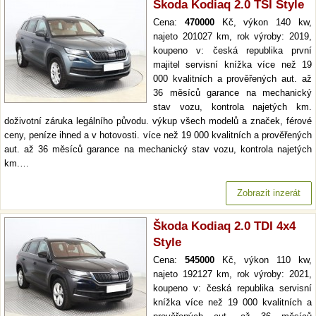
Škoda Kodiaq 2.0 TSI Style
Cena:
470000
Kč, výkon 140 kw,
najeto 201027 km, rok výroby: 2019,
koupeno v: česká republika první
majitel servisní knížka více než 19
000 kvalitních a prověřených aut. až
36 měsíců garance na mechanický
stav vozu, kontrola najetých km.
doživotní záruka legálního původu. výkup všech modelů a značek, férové
ceny, peníze ihned a v hotovosti. více než 19 000 kvalitních a prověřených
aut. až 36 měsíců garance na mechanický stav vozu, kontrola najetých
km.…
Zobrazit inzerát
Škoda Kodiaq 2.0 TDI 4x4
Style
Cena:
545000
Kč, výkon 110 kw,
najeto 192127 km, rok výroby: 2021,
koupeno v: česká republika servisní
knížka více než 19 000 kvalitních a