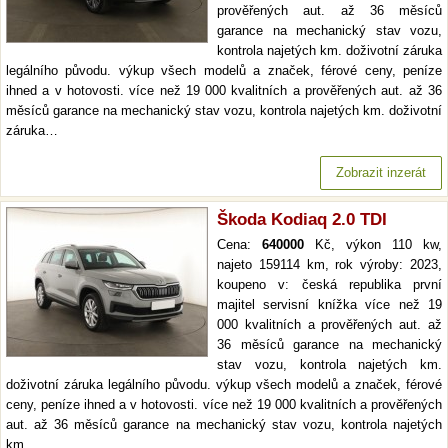
prověřených aut. až 36 měsíců
garance na mechanický stav vozu,
kontrola najetých km. doživotní záruka
legálního původu. výkup všech modelů a značek, férové ceny, peníze
ihned a v hotovosti. více než 19 000 kvalitních a prověřených aut. až 36
měsíců garance na mechanický stav vozu, kontrola najetých km. doživotní
záruka…
Zobrazit inzerát
Škoda Kodiaq 2.0 TDI
Cena:
640000
Kč, výkon 110 kw,
najeto 159114 km, rok výroby: 2023,
koupeno v: česká republika první
majitel servisní knížka více než 19
000 kvalitních a prověřených aut. až
36 měsíců garance na mechanický
stav vozu, kontrola najetých km.
doživotní záruka legálního původu. výkup všech modelů a značek, férové
ceny, peníze ihned a v hotovosti. více než 19 000 kvalitních a prověřených
aut. až 36 měsíců garance na mechanický stav vozu, kontrola najetých
km.…