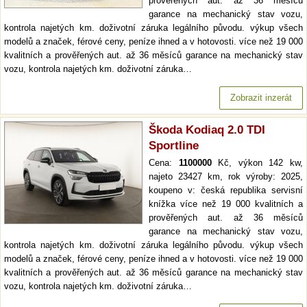
prověřených aut. až 36 měsíců
garance na mechanický stav vozu,
kontrola najetých km. doživotní záruka legálního původu. výkup všech
modelů a značek, férové ceny, peníze ihned a v hotovosti. více než 19 000
kvalitních a prověřených aut. až 36 měsíců garance na mechanický stav
vozu, kontrola najetých km. doživotní záruka…
Zobrazit inzerát
Škoda Kodiaq 2.0 TDI
Sportline
Cena:
1100000
Kč, výkon 142 kw,
najeto 23427 km, rok výroby: 2025,
koupeno v: česká republika servisní
knížka více než 19 000 kvalitních a
prověřených aut. až 36 měsíců
garance na mechanický stav vozu,
kontrola najetých km. doživotní záruka legálního původu. výkup všech
modelů a značek, férové ceny, peníze ihned a v hotovosti. více než 19 000
kvalitních a prověřených aut. až 36 měsíců garance na mechanický stav
vozu, kontrola najetých km. doživotní záruka…