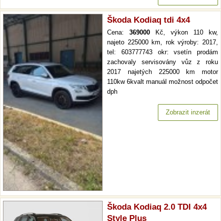
Škoda Kodiaq tdi 4x4
Cena:
369000
Kč, výkon 110 kw,
najeto 225000 km, rok výroby: 2017,
tel: 603777743 okr: vsetín prodám
zachovaly servisovány vůz z roku
2017 najetých 225000 km motor
110kw 6kvalt manuál možnost odpočet
dph
Zobrazit inzerát
Škoda Kodiaq 2.0 TDI 4x4
Style Plus