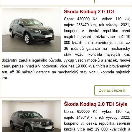
Škoda Kodiaq 2.0 TDI
Cena:
420000
Kč, výkon 110 kw,
najeto 235470 km, rok výroby: 2021,
koupeno v: česká republika první
majitel servisní knížka více než 19
000 kvalitních a prověřených aut. až
36 měsíců garance na mechanický
stav vozu, kontrola najetých km.
doživotní záruka legálního původu. výkup všech modelů a značek, férové
ceny, peníze ihned a v hotovosti. více než 19 000 kvalitních a prověřených
aut. až 36 měsíců garance na mechanický stav vozu, kontrola najetých
km.…
Zobrazit inzerát
Škoda Kodiaq 2.0 TDI Style
Cena:
650000
Kč, výkon 110 kw,
najeto 149349 km, rok výroby: 2022,
koupeno v: česká republika servisní
knížka více než 19 000 kvalitních a