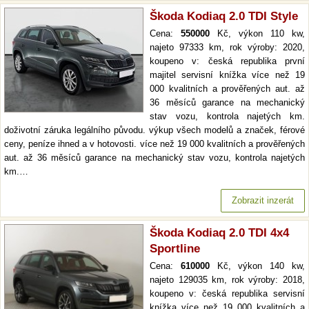
Škoda Kodiaq 2.0 TDI Style
Cena:
550000
Kč, výkon 110 kw,
najeto 97333 km, rok výroby: 2020,
koupeno v: česká republika první
majitel servisní knížka více než 19
000 kvalitních a prověřených aut. až
36 měsíců garance na mechanický
stav vozu, kontrola najetých km.
doživotní záruka legálního původu. výkup všech modelů a značek, férové
ceny, peníze ihned a v hotovosti. více než 19 000 kvalitních a prověřených
aut. až 36 měsíců garance na mechanický stav vozu, kontrola najetých
km.…
Zobrazit inzerát
Škoda Kodiaq 2.0 TDI 4x4
Sportline
Cena:
610000
Kč, výkon 140 kw,
najeto 129035 km, rok výroby: 2018,
koupeno v: česká republika servisní
knížka více než 19 000 kvalitních a