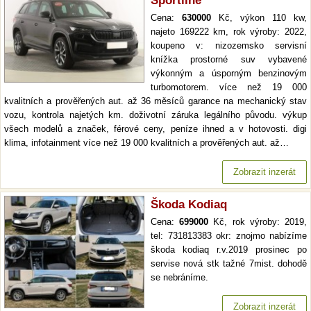
Sportline
Cena:
630000
Kč, výkon 110 kw,
najeto 169222 km, rok výroby: 2022,
koupeno v: nizozemsko servisní
knížka prostorné suv vybavené
výkonným a úsporným benzinovým
turbomotorem. více než 19 000
kvalitních a prověřených aut. až 36 měsíců garance na mechanický stav
vozu, kontrola najetých km. doživotní záruka legálního původu. výkup
všech modelů a značek, férové ceny, peníze ihned a v hotovosti. digi
klima, infotainment více než 19 000 kvalitních a prověřených aut. až…
Zobrazit inzerát
Škoda Kodiaq
Cena:
699000
Kč, rok výroby: 2019,
tel: 731813383 okr: znojmo nabízíme
škoda kodiaq r.v.2019 prosinec po
servise nová stk tažné 7mist. dohodě
se nebráníme.
Zobrazit inzerát