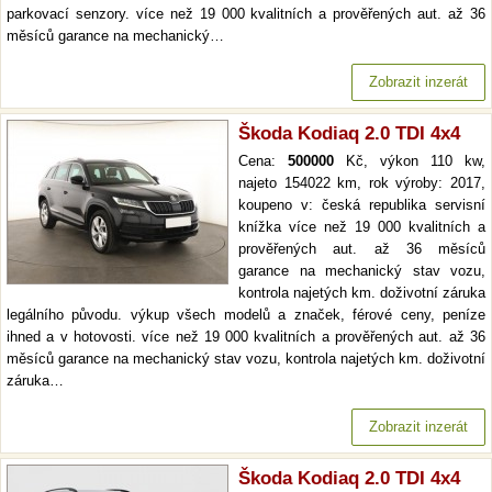
parkovací senzory. více než 19 000 kvalitních a prověřených aut. až 36
měsíců garance na mechanický…
Zobrazit inzerát
Škoda Kodiaq 2.0 TDI 4x4
Cena:
500000
Kč, výkon 110 kw,
najeto 154022 km, rok výroby: 2017,
koupeno v: česká republika servisní
knížka více než 19 000 kvalitních a
prověřených aut. až 36 měsíců
garance na mechanický stav vozu,
kontrola najetých km. doživotní záruka
legálního původu. výkup všech modelů a značek, férové ceny, peníze
ihned a v hotovosti. více než 19 000 kvalitních a prověřených aut. až 36
měsíců garance na mechanický stav vozu, kontrola najetých km. doživotní
záruka…
Zobrazit inzerát
Škoda Kodiaq 2.0 TDI 4x4