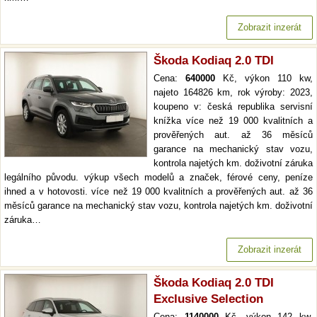
Zobrazit inzerát
Škoda Kodiaq 2.0 TDI
Cena:
640000
Kč, výkon 110 kw,
najeto 164826 km, rok výroby: 2023,
koupeno v: česká republika servisní
knížka více než 19 000 kvalitních a
prověřených aut. až 36 měsíců
garance na mechanický stav vozu,
kontrola najetých km. doživotní záruka
legálního původu. výkup všech modelů a značek, férové ceny, peníze
ihned a v hotovosti. více než 19 000 kvalitních a prověřených aut. až 36
měsíců garance na mechanický stav vozu, kontrola najetých km. doživotní
záruka…
Zobrazit inzerát
Škoda Kodiaq 2.0 TDI
Exclusive Selection
Cena:
1140000
Kč, výkon 142 kw,