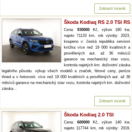
Zobrazit inzerát
Škoda Kodiaq RS 2.0 TSI RS
Cena:
930000
Kč, výkon 180 kw,
najeto 71133 km, rok výroby: 2023,
koupeno v: česká republika servisní
knížka více než 19 000 kvalitních a
prověřených aut. až 36 měsíců
garance na mechanický stav vozu,
kontrola najetých km. doživotní záruka
legálního původu. výkup všech modelů a značek, férové ceny, peníze
ihned a v hotovosti. více než 19 000 kvalitních a prověřených aut. až 36
měsíců garance na mechanický stav vozu, kontrola najetých km. doživotní
záruka…
Zobrazit inzerát
Škoda Kodiaq 2.0 TSI
Cena:
600000
Kč, výkon 140 kw,
najeto 117744 km, rok výroby: 2019,