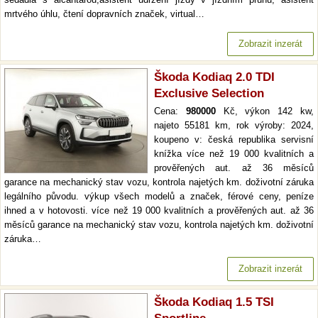
mrtvého úhlu, čtení dopravních značek, virtual…
Zobrazit inzerát
Škoda Kodiaq 2.0 TDI
Exclusive Selection
Cena:
980000
Kč, výkon 142 kw,
najeto 55181 km, rok výroby: 2024,
koupeno v: česká republika servisní
knížka více než 19 000 kvalitních a
prověřených aut. až 36 měsíců
garance na mechanický stav vozu, kontrola najetých km. doživotní záruka
legálního původu. výkup všech modelů a značek, férové ceny, peníze
ihned a v hotovosti. více než 19 000 kvalitních a prověřených aut. až 36
měsíců garance na mechanický stav vozu, kontrola najetých km. doživotní
záruka…
Zobrazit inzerát
Škoda Kodiaq 1.5 TSI