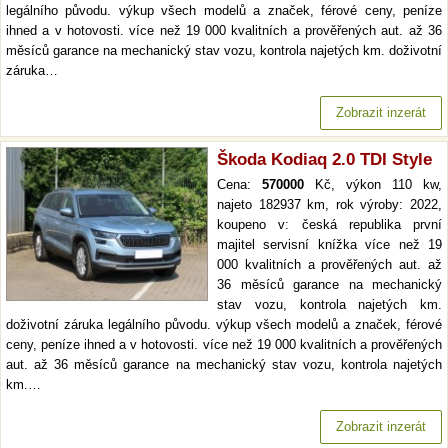
legálního původu. výkup všech modelů a značek, férové ceny, peníze
ihned a v hotovosti. více než 19 000 kvalitních a prověřených aut. až 36
měsíců garance na mechanický stav vozu, kontrola najetých km. doživotní
záruka…
Zobrazit inzerát
Škoda Kodiaq 2.0 TDI Style
Cena:
570000
Kč, výkon 110 kw,
najeto 182937 km, rok výroby: 2022,
koupeno v: česká republika první
majitel servisní knížka více než 19
000 kvalitních a prověřených aut. až
36 měsíců garance na mechanický
stav vozu, kontrola najetých km.
doživotní záruka legálního původu. výkup všech modelů a značek, férové
ceny, peníze ihned a v hotovosti. více než 19 000 kvalitních a prověřených
aut. až 36 měsíců garance na mechanický stav vozu, kontrola najetých
km.…
Zobrazit inzerát