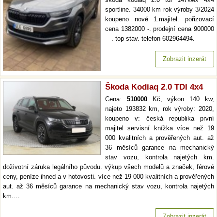
sportline. 34000 km rok výroby 3/2024
koupeno nové 1.majitel. pořizovací
cena 1382000 -. prodejní cena 900000
—. top stav. telefon 602964494.
Zobrazit inzerát
Škoda Kodiaq 2.0 TDI 4x4
Cena:
510000
Kč, výkon 140 kw,
najeto 193832 km, rok výroby: 2020,
koupeno v: česká republika první
majitel servisní knížka více než 19
000 kvalitních a prověřených aut. až
36 měsíců garance na mechanický
stav vozu, kontrola najetých km.
doživotní záruka legálního původu. výkup všech modelů a značek, férové
ceny, peníze ihned a v hotovosti. více než 19 000 kvalitních a prověřených
aut. až 36 měsíců garance na mechanický stav vozu, kontrola najetých
km.…
Zobrazit inzerát