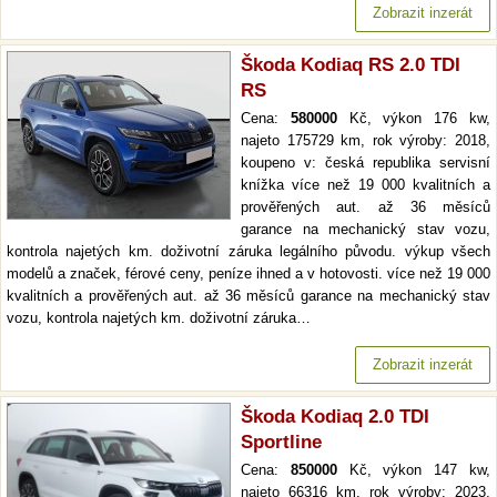
Zobrazit inzerát
Škoda Kodiaq RS 2.0 TDI
RS
Cena:
580000
Kč, výkon 176 kw,
najeto 175729 km, rok výroby: 2018,
koupeno v: česká republika servisní
knížka více než 19 000 kvalitních a
prověřených aut. až 36 měsíců
garance na mechanický stav vozu,
kontrola najetých km. doživotní záruka legálního původu. výkup všech
modelů a značek, férové ceny, peníze ihned a v hotovosti. více než 19 000
kvalitních a prověřených aut. až 36 měsíců garance na mechanický stav
vozu, kontrola najetých km. doživotní záruka…
Zobrazit inzerát
Škoda Kodiaq 2.0 TDI
Sportline
Cena:
850000
Kč, výkon 147 kw,
najeto 66316 km, rok výroby: 2023,