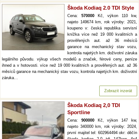
Škoda Kodiaq 2.0 TDI Style
Cena:
570000
Kč, výkon 110 kw,
najeto 149674 km, rok výroby: 2021,
koupeno v: česká republika servisní
knížka více než 19 000 kvalitních a
prověřených aut. až 36 měsíců
garance na mechanický stav vozu,
kontrola najetých km. doživotní záruka
legálního původu. výkup všech modelů a značek, férové ceny, peníze
ihned a v hotovosti. více než 19 000 kvalitních a prověřených aut. až 36
měsíců garance na mechanický stav vozu, kontrola najetých km. doživotní
záruka…
Zobrazit inzerát
Škoda Kodiaq 2,0 TDI
Sportline
Cena:
900000
Kč, výkon 147 kw,
najeto 340000 km, rok výroby: 2024,
první majitel tel: 602964494 okr: děčín
škoda kodiaq 2.0 tdi 147kwx 4x4