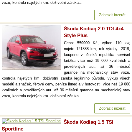
vozu, kontrola najetých km. doživotní záruka…
Zobrazit inzerát
Škoda Kodiaq 2.0 TDI 4x4
Style Plus
Cena:
550000
Kč, výkon 110 kw,
najeto 121388 km, rok výroby: 2019,
koupeno v: česká republika servisní
knížka více než 19 000 kvalitních a
prověřených aut. až 36 měsíců
garance na mechanický stav vozu,
kontrola najetých km. doživotní záruka legálního původu. výkup všech
modelů a značek, férové ceny, peníze ihned a v hotovosti. více než 19 000
kvalitních a prověřených aut. až 36 měsíců garance na mechanický stav
vozu, kontrola najetých km. doživotní záruka…
Zobrazit inzerát
Škoda Kodiaq 1.5 TSI
Sportline