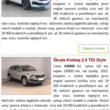
koupeno v: česká republika první
majitel servisní knížka více než 19
000 kvalitních a prověřených aut. až
36 měsíců garance na mechanický
stav vozu, kontrola najetých km. doživotní záruka legálního původu. výkup
všech modelů a značek, férové ceny, peníze ihned a v hotovosti. více než
19 000 kvalitních a prověřených aut. až 36 měsíců garance na mechanický
stav vozu, kontrola najetých km.…
Zobrazit inzerát
Škoda Kodiaq 2.0 TDI Style
Cena:
630000
Kč, výkon 110 kw,
najeto 130591 km, rok výroby: 2023,
koupeno v: česká republika první
majitel servisní knížka více než 19
000 kvalitních a prověřených aut. až
36 měsíců garance na mechanický
stav vozu, kontrola najetých km.
doživotní záruka legálního původu. výkup všech modelů a značek, férové
ceny, peníze ihned a v hotovosti. více než 19 000 kvalitních a prověřených