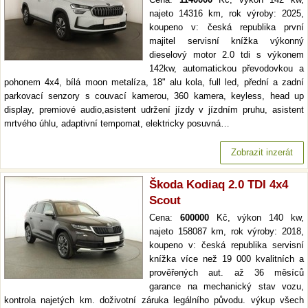
najeto 14316 km, rok výroby: 2025,
koupeno v: česká republika první
majitel servisní knížka výkonný
dieselový motor 2.0 tdi s výkonem
142kw, automatickou převodovkou a
pohonem 4x4, bílá moon metalíza, 18" alu kola, full led, přední a zadní
parkovací senzory s couvací kamerou, 360 kamera, keyless, head up
display, premiové audio,asistent udržení jízdy v jízdním pruhu, asistent
mrtvého úhlu, adaptivní tempomat, elektricky posuvná…
Zobrazit inzerát
Škoda Kodiaq 2.0 TDI 4x4
Scout
Cena:
600000
Kč, výkon 140 kw,
najeto 158087 km, rok výroby: 2018,
koupeno v: česká republika servisní
knížka více než 19 000 kvalitních a
prověřených aut. až 36 měsíců
garance na mechanický stav vozu,
kontrola najetých km. doživotní záruka legálního původu. výkup všech