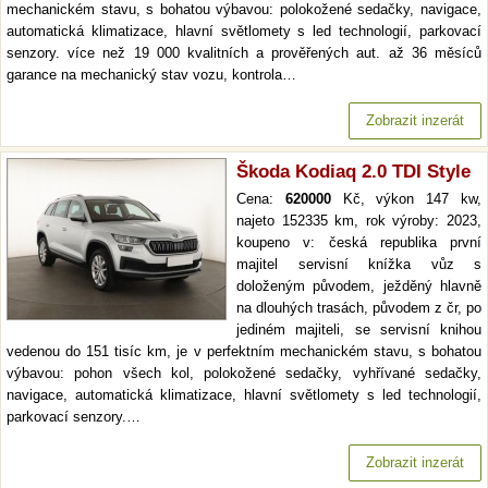
mechanickém stavu, s bohatou výbavou: polokožené sedačky, navigace,
automatická klimatizace, hlavní světlomety s led technologií, parkovací
senzory. více než 19 000 kvalitních a prověřených aut. až 36 měsíců
garance na mechanický stav vozu, kontrola…
Zobrazit inzerát
Škoda Kodiaq 2.0 TDI Style
Cena:
620000
Kč, výkon 147 kw,
najeto 152335 km, rok výroby: 2023,
koupeno v: česká republika první
majitel servisní knížka vůz s
doloženým původem, ježděný hlavně
na dlouhých trasách, původem z čr, po
jediném majiteli, se servisní knihou
vedenou do 151 tisíc km, je v perfektním mechanickém stavu, s bohatou
výbavou: pohon všech kol, polokožené sedačky, vyhřívané sedačky,
navigace, automatická klimatizace, hlavní světlomety s led technologií,
parkovací senzory.…
Zobrazit inzerát