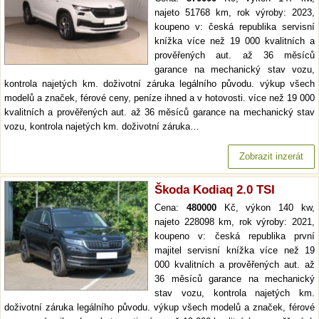
najeto 51768 km, rok výroby: 2023,
koupeno v: česká republika servisní
knížka více než 19 000 kvalitních a
prověřených aut. až 36 měsíců
garance na mechanický stav vozu,
kontrola najetých km. doživotní záruka legálního původu. výkup všech
modelů a značek, férové ceny, peníze ihned a v hotovosti. více než 19 000
kvalitních a prověřených aut. až 36 měsíců garance na mechanický stav
vozu, kontrola najetých km. doživotní záruka…
Zobrazit inzerát
Škoda Kodiaq 2.0 TSI
Cena:
480000
Kč, výkon 140 kw,
najeto 228098 km, rok výroby: 2021,
koupeno v: česká republika první
majitel servisní knížka více než 19
000 kvalitních a prověřených aut. až
36 měsíců garance na mechanický
stav vozu, kontrola najetých km.
doživotní záruka legálního původu. výkup všech modelů a značek, férové