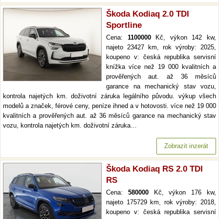
Škoda Kodiaq 2.0 TDI
Sportline
Cena:
1100000
Kč, výkon 142 kw,
najeto 23427 km, rok výroby: 2025,
koupeno v: česká republika servisní
knížka více než 19 000 kvalitních a
prověřených aut. až 36 měsíců
garance na mechanický stav vozu,
kontrola najetých km. doživotní záruka legálního původu. výkup všech
modelů a značek, férové ceny, peníze ihned a v hotovosti. více než 19 000
kvalitních a prověřených aut. až 36 měsíců garance na mechanický stav
vozu, kontrola najetých km. doživotní záruka…
Zobrazit inzerát
Škoda Kodiaq RS 2.0 TDI
RS
Cena:
580000
Kč, výkon 176 kw,
najeto 175729 km, rok výroby: 2018,
koupeno v: česká republika servisní