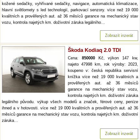
kožené sedačky, vyhřívané sedačky, navigace, automatická klimatizace,
hlavní světlomety s led technologií, parkovací senzory. více než 19 000
kvalitních a prověřených aut. až 36 měsíců garance na mechanický stav
vozu, kontrola najetých km. doživotní záruka legálního…
Zobrazit inzerát
Škoda Kodiaq 2.0 TDI
Cena:
850000
Kč, výkon 147 kw,
najeto 47998 km, rok výroby: 2023,
koupeno v: česká republika servisní
knížka více než 19 000 kvalitních a
prověřených aut. až 36 měsíců
garance na mechanický stav vozu,
kontrola najetých km. doživotní záruka
legálního původu. výkup všech modelů a značek, férové ceny, peníze
ihned a v hotovosti. více než 19 000 kvalitních a prověřených aut. až 36
měsíců garance na mechanický stav vozu, kontrola najetých km. doživotní
záruka…
Zobrazit inzerát