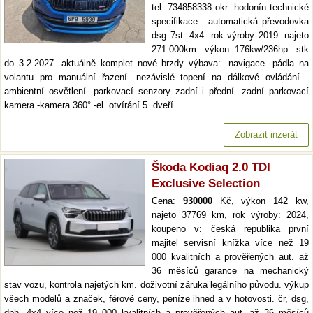
tel: 734858338 okr: hodonín technické
specifikace: -automatická převodovka
dsg 7st. 4x4 -rok výroby 2019 -najeto
271.000km -výkon 176kw/236hp -stk
do 3.2.2027 -aktuálně komplet nové brzdy výbava: -navigace -pádla na
volantu pro manuální řazení -nezávislé topení na dálkové ovládání -
ambientní osvětlení -parkovací senzory zadní i přední -zadní parkovací
kamera -kamera 360° -el. otvírání 5. dveří …
Zobrazit inzerát
Škoda Kodiaq 2.0 TDI
Exclusive Selection
Cena:
930000
Kč, výkon 142 kw,
najeto 37769 km, rok výroby: 2024,
koupeno v: česká republika první
majitel servisní knížka více než 19
000 kvalitních a prověřených aut. až
36 měsíců garance na mechanický
stav vozu, kontrola najetých km. doživotní záruka legálního původu. výkup
všech modelů a značek, férové ceny, peníze ihned a v hotovosti. čr, dsg,
dph, 4x4 více než 19 000 kvalitních a prověřených aut. až 36 měsíců