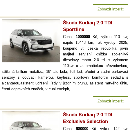
Zobrazit inzerát
Škoda Kodiaq 2.0 TDI
Sportline
Cena:
1000000
Kč, výkon 110 kw,
najeto 19443 km, rok výroby: 2025,
koupeno v: česká republika první
majitel servisní knížka spolehlivý
dieselový motor 2.0 tdi s výkonem
110kw a automatickou převodovkou,
stříbrná brillian metalíza, 19" alu kola, full led, přední a zadní parkovací
senzory s couvací kamerou, keyless, sportovní komfortní sedadla s
alcantarou,asistent udržení jízdy v jízdním pruhu, asistent mrtvého úhlu,
čtení dopravních značek, virtual cockpit,…
Zobrazit inzerát
Škoda Kodiaq 2.0 TDI
Exclusive Selection
Cena:
980000
Kč, výkon 142 kw,