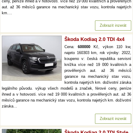
ceny, peníze ihned a v hotovosti. více než 19 000 kvalitních a prověřených
aut. až 36 měsíců garance na mechanický stav vozu, kontrola najetých
km.…
Zobrazit inzerát
Škoda Kodiaq 2.0 TDI 4x4
Cena:
600000
Kč, výkon 110 kw,
najeto 160303 km, rok výroby: 2022,
koupeno v: česká republika servisní
knížka více než 19 000 kvalitních a
prověřených aut. až 36 měsíců
garance na mechanický stav vozu,
kontrola najetých km. doživotní záruka
legálního původu. výkup všech modelů a značek, férové ceny, peníze
ihned a v hotovosti. více než 19 000 kvalitních a prověřených aut. až 36
měsíců garance na mechanický stav vozu, kontrola najetých km. doživotní
záruka…
Zobrazit inzerát
Škoda Kodiaq 2.0 TDI Style