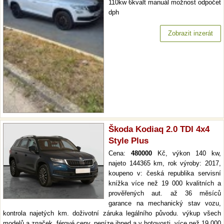
110kw 6kvalt manuál možnost odpočet
dph
Zobrazit inzerát
Škoda Kodiaq 2.0 TDI 4x4
Style Plus
Cena:
480000
Kč, výkon 140 kw,
najeto 144365 km, rok výroby: 2017,
koupeno v: česká republika servisní
knížka více než 19 000 kvalitních a
prověřených aut. až 36 měsíců
garance na mechanický stav vozu,
kontrola najetých km. doživotní záruka legálního původu. výkup všech
modelů a značek, férové ceny, peníze ihned a v hotovosti. více než 19 000