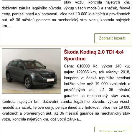
stav vozu, kontrola najetých km.
doživotní záruka legálního původu. výkup všech modelů a značek, férové
ceny, peníze ihned a v hotovosti. více než 19 000 kvalitních a prověřených
aut. až 36 měsíců garance na mechanický stav vozu, kontrola najetých
km.…
Zobrazit inzerát
Škoda Kodiaq 2.0 TDI 4x4
Sportline
Cena:
610000
Kč, výkon 140 kw,
najeto 129035 km, rok výroby: 2018,
koupeno v: česká republika servisní
knížka více než 19 000 kvalitních a
prověřených aut. až 36 měsíců
garance na mechanický stav vozu,
kontrola najetých km. doživotní záruka legálního původu. výkup všech
modelů a značek, férové ceny, peníze ihned a v hotovosti. více než 19 000
kvalitních a prověřených aut. až 36 měsíců garance na mechanický stav
vozu, kontrola najetých km. doživotní záruka…
Zobrazit inzerát