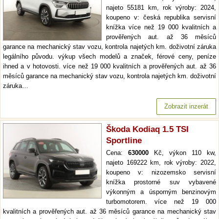
najeto 55181 km, rok výroby: 2024,
koupeno v: česká republika servisní
knížka více než 19 000 kvalitních a
prověřených aut. až 36 měsíců
garance na mechanický stav vozu, kontrola najetých km. doživotní záruka
legálního původu. výkup všech modelů a značek, férové ceny, peníze
ihned a v hotovosti. více než 19 000 kvalitních a prověřených aut. až 36
měsíců garance na mechanický stav vozu, kontrola najetých km. doživotní
záruka…
Zobrazit inzerát
Škoda Kodiaq 1.5 TSI
Sportline
Cena:
630000
Kč, výkon 110 kw,
najeto 169222 km, rok výroby: 2022,
koupeno v: nizozemsko servisní
knížka prostorné suv vybavené
výkonným a úsporným benzinovým
turbomotorem. více než 19 000
kvalitních a prověřených aut. až 36 měsíců garance na mechanický stav