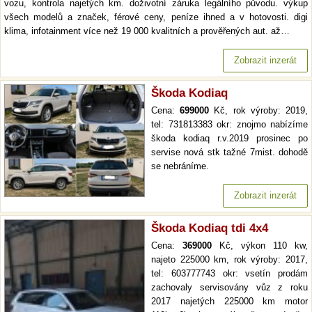
vozu, kontrola najetých km. doživotní záruka legálního původu. výkup
všech modelů a značek, férové ceny, peníze ihned a v hotovosti. digi
klima, infotainment více než 19 000 kvalitních a prověřených aut. až…
Zobrazit inzerát
Škoda Kodiaq
Cena:
699000
Kč, rok výroby: 2019,
tel: 731813383 okr: znojmo nabízíme
škoda kodiaq r.v.2019 prosinec po
servise nová stk tažné 7mist. dohodě
se nebráníme.
Zobrazit inzerát
Škoda Kodiaq tdi 4x4
Cena:
369000
Kč, výkon 110 kw,
najeto 225000 km, rok výroby: 2017,
tel: 603777743 okr: vsetín prodám
zachovaly servisovány vůz z roku
2017 najetých 225000 km motor