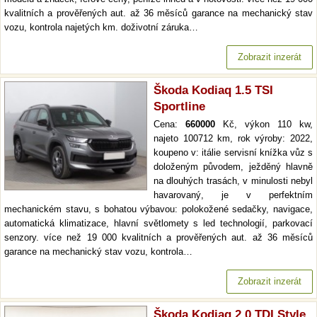
kvalitních a prověřených aut. až 36 měsíců garance na mechanický stav
vozu, kontrola najetých km. doživotní záruka…
Zobrazit inzerát
Škoda Kodiaq 1.5 TSI
Sportline
Cena:
660000
Kč, výkon 110 kw,
najeto 100712 km, rok výroby: 2022,
koupeno v: itálie servisní knížka vůz s
doloženým původem, ježděný hlavně
na dlouhých trasách, v minulosti nebyl
havarovaný, je v perfektním
mechanickém stavu, s bohatou výbavou: polokožené sedačky, navigace,
automatická klimatizace, hlavní světlomety s led technologií, parkovací
senzory. více než 19 000 kvalitních a prověřených aut. až 36 měsíců
garance na mechanický stav vozu, kontrola…
Zobrazit inzerát
Škoda Kodiaq 2.0 TDI Style