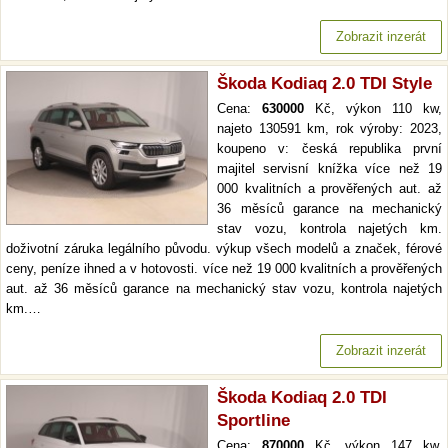
Zobrazit inzerát
Škoda Kodiaq 2.0 TDI Style
Cena:
630000
Kč, výkon 110 kw,
najeto 130591 km, rok výroby: 2023,
koupeno v: česká republika první
majitel servisní knížka více než 19
000 kvalitních a prověřených aut. až
36 měsíců garance na mechanický
stav vozu, kontrola najetých km.
doživotní záruka legálního původu. výkup všech modelů a značek, férové
ceny, peníze ihned a v hotovosti. více než 19 000 kvalitních a prověřených
aut. až 36 měsíců garance na mechanický stav vozu, kontrola najetých
km.…
Zobrazit inzerát
Škoda Kodiaq 2.0 TDI
Sportline
Cena:
870000
Kč, výkon 147 kw,