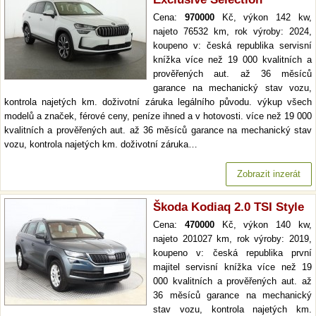
Cena:
970000
Kč, výkon 142 kw,
najeto 76532 km, rok výroby: 2024,
koupeno v: česká republika servisní
knížka více než 19 000 kvalitních a
prověřených aut. až 36 měsíců
garance na mechanický stav vozu,
kontrola najetých km. doživotní záruka legálního původu. výkup všech
modelů a značek, férové ceny, peníze ihned a v hotovosti. více než 19 000
kvalitních a prověřených aut. až 36 měsíců garance na mechanický stav
vozu, kontrola najetých km. doživotní záruka…
Zobrazit inzerát
Škoda Kodiaq 2.0 TSI Style
Cena:
470000
Kč, výkon 140 kw,
najeto 201027 km, rok výroby: 2019,
koupeno v: česká republika první
majitel servisní knížka více než 19
000 kvalitních a prověřených aut. až
36 měsíců garance na mechanický
stav vozu, kontrola najetých km.