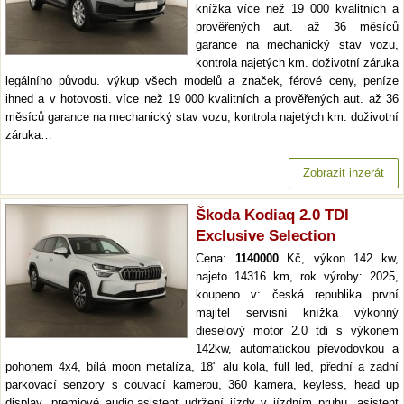
knížka více než 19 000 kvalitních a
prověřených aut. až 36 měsíců
garance na mechanický stav vozu,
kontrola najetých km. doživotní záruka
legálního původu. výkup všech modelů a značek, férové ceny, peníze
ihned a v hotovosti. více než 19 000 kvalitních a prověřených aut. až 36
měsíců garance na mechanický stav vozu, kontrola najetých km. doživotní
záruka…
Zobrazit inzerát
Škoda Kodiaq 2.0 TDI
Exclusive Selection
Cena:
1140000
Kč, výkon 142 kw,
najeto 14316 km, rok výroby: 2025,
koupeno v: česká republika první
majitel servisní knížka výkonný
dieselový motor 2.0 tdi s výkonem
142kw, automatickou převodovkou a
pohonem 4x4, bílá moon metalíza, 18" alu kola, full led, přední a zadní
parkovací senzory s couvací kamerou, 360 kamera, keyless, head up
display, premiové audio,asistent udržení jízdy v jízdním pruhu, asistent