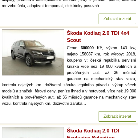
mrtvého úhlu, adaptivní tempomat, elektricky posuvná…
Zobrazit inzerát
Škoda Kodiaq 2.0 TDI 4x4
Scout
Cena:
600000
Kč, výkon 140 kw,
najeto 158087 km, rok výroby: 2018,
koupeno v: česká republika servisní
knížka více než 19 000 kvalitních a
prověřených aut. až 36 měsíců
garance na mechanický stav vozu,
kontrola najetých km. doživotní záruka legálního původu. výkup všech
modelů a značek, férové ceny, peníze ihned a v hotovosti. více než 19 000
kvalitních a prověřených aut. až 36 měsíců garance na mechanický stav
vozu, kontrola najetých km. doživotní záruka…
Zobrazit inzerát
Škoda Kodiaq 2.0 TDI
Exclusive Selection