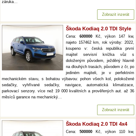
záruka…
Zobrazit inzerát
Škoda Kodiaq 2.0 TDI Style
Cena:
600000
Kč, výkon 147 kw,
najeto 157462 km, rok výroby: 2022,
koupeno v: česká republika první
majitel servisní knížka vůz s
doloženým původem, ježděný hlavně
na dlouhých trasách, původem z čr, po
jediném majiteli, je v perfektním
mechanickém stavu, s bohatou výbavou: pohon všech kol, polokožené
sedačky, vyhřívané sedačky, navigace, automatická klimatizace,
parkovací senzory. více než 19 000 kvalitních a prověřených aut. až 36
měsíců garance na mechanický…
Zobrazit inzerát
Škoda Kodiaq 2.0 TDI 4x4
Cena:
500000
Kč, výkon 110 kw,