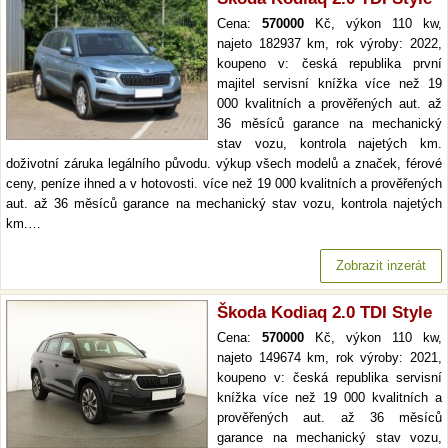
Cena:
570000
Kč, výkon 110 kw,
najeto 182937 km, rok výroby: 2022,
koupeno v: česká republika první
majitel servisní knížka více než 19
000 kvalitních a prověřených aut. až
36 měsíců garance na mechanický
stav vozu, kontrola najetých km.
doživotní záruka legálního původu. výkup všech modelů a značek, férové
ceny, peníze ihned a v hotovosti. více než 19 000 kvalitních a prověřených
aut. až 36 měsíců garance na mechanický stav vozu, kontrola najetých
km.…
Zobrazit inzerát
Škoda Kodiaq 2.0 TDI Style
Cena:
570000
Kč, výkon 110 kw,
najeto 149674 km, rok výroby: 2021,
koupeno v: česká republika servisní
knížka více než 19 000 kvalitních a
prověřených aut. až 36 měsíců
garance na mechanický stav vozu,