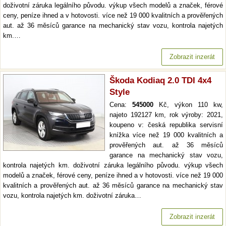
doživotní záruka legálního původu. výkup všech modelů a značek, férové
ceny, peníze ihned a v hotovosti. více než 19 000 kvalitních a prověřených
aut. až 36 měsíců garance na mechanický stav vozu, kontrola najetých
km.…
Zobrazit inzerát
Škoda Kodiaq 2.0 TDI 4x4
Style
Cena:
545000
Kč, výkon 110 kw,
najeto 192127 km, rok výroby: 2021,
koupeno v: česká republika servisní
knížka více než 19 000 kvalitních a
prověřených aut. až 36 měsíců
garance na mechanický stav vozu,
kontrola najetých km. doživotní záruka legálního původu. výkup všech
modelů a značek, férové ceny, peníze ihned a v hotovosti. více než 19 000
kvalitních a prověřených aut. až 36 měsíců garance na mechanický stav
vozu, kontrola najetých km. doživotní záruka…
Zobrazit inzerát