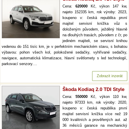
Cena:
620000
Kč, výkon 147 kw,
najeto 152335 km, rok výroby: 2023,
koupeno v: česká republika první
majitel servisní knížka vůz s
doloženým původem, ježděný hlavně
na dlouhých trasách, původem z čr, po
jediném majiteli, se servisní knihou
vedenou do 151 tisíc km, je v perfektním mechanickém stavu, s bohatou
výbavou: pohon všech kol, polokožené sedačky, vyhřívané sedačky,
navigace, automatická klimatizace, hlavní světlomety s led technologií,
parkovací senzory.…
Zobrazit inzerát
Škoda Kodiaq 2.0 TDI Style
Cena:
550000
Kč, výkon 110 kw,
najeto 97333 km, rok výroby: 2020,
koupeno v: česká republika první
majitel servisní knížka více než 19
000 kvalitních a prověřených aut. až
36 měsíců garance na mechanický