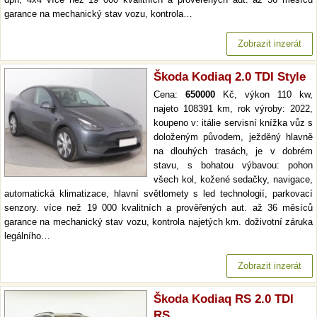
garance na mechanický stav vozu, kontrola…
Zobrazit inzerát
Škoda Kodiaq 2.0 TDI Style
Cena:
650000
Kč, výkon 110 kw,
najeto 108391 km, rok výroby: 2022,
koupeno v: itálie servisní knížka vůz s
doloženým původem, ježděný hlavně
na dlouhých trasách, je v dobrém
stavu, s bohatou výbavou: pohon
všech kol, kožené sedačky, navigace,
automatická klimatizace, hlavní světlomety s led technologií, parkovací
senzory. více než 19 000 kvalitních a prověřených aut. až 36 měsíců
garance na mechanický stav vozu, kontrola najetých km. doživotní záruka
legálního…
Zobrazit inzerát
Škoda Kodiaq RS 2.0 TDI
RS