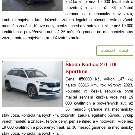
knížka více než 19 000 kvalitních a
prověřených aut. až 36 měsíců
garance na mechanický stav vozu,
kontrola najetých km. doživotní záruka legálního původu. výkup všech
modelů a značek, férové ceny, peníze ihned a v hotovosti. více než 19 000
kvalitních a prověřených aut. až 36 měsíců garance na mechanický stav
vozu, kontrola najetých km. doživotní záruka…
Zobrazit inzerát
Škoda Kodiaq 2.0 TDI
Sportline
Cena:
850000
Kč, výkon 147 kw,
najeto 66316 km, rok výroby: 2023,
koupeno v: česká republika první
majitel servisní knížka více než 19
000 kvalitních a prověřených aut. až
36 měsíců garance na mechanický
stav vozu, kontrola najetých km. doživotní záruka legálního původu. výkup
všech modelů a značek, férové ceny, peníze ihned a v hotovosti. více než
19 000 kvalitních a prověřených aut. až 36 měsíců garance na mechanický
stav vozu, kontrola najetých km.…