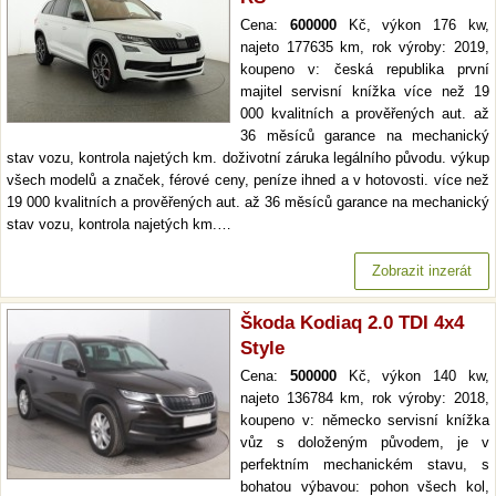
Cena:
600000
Kč, výkon 176 kw,
najeto 177635 km, rok výroby: 2019,
koupeno v: česká republika první
majitel servisní knížka více než 19
000 kvalitních a prověřených aut. až
36 měsíců garance na mechanický
stav vozu, kontrola najetých km. doživotní záruka legálního původu. výkup
všech modelů a značek, férové ceny, peníze ihned a v hotovosti. více než
19 000 kvalitních a prověřených aut. až 36 měsíců garance na mechanický
stav vozu, kontrola najetých km.…
Zobrazit inzerát
Škoda Kodiaq 2.0 TDI 4x4
Style
Cena:
500000
Kč, výkon 140 kw,
najeto 136784 km, rok výroby: 2018,
koupeno v: německo servisní knížka
vůz s doloženým původem, je v
perfektním mechanickém stavu, s
bohatou výbavou: pohon všech kol,