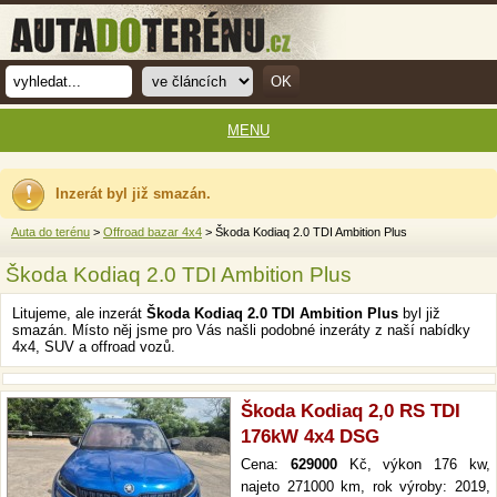
MENU
Inzerát byl již smazán.
Auta do terénu
>
Offroad bazar 4x4
> Škoda Kodiaq 2.0 TDI Ambition Plus
Škoda Kodiaq 2.0 TDI Ambition Plus
Litujeme, ale inzerát
Škoda Kodiaq 2.0 TDI Ambition Plus
byl již
smazán. Místo něj jsme pro Vás našli podobné inzeráty z naší nabídky
4x4, SUV a offroad vozů.
Škoda Kodiaq 2,0 RS TDI
176kW 4x4 DSG
Cena:
629000
Kč, výkon 176 kw,
najeto 271000 km, rok výroby: 2019,