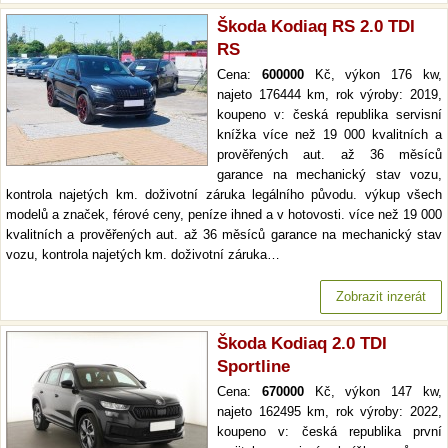
Škoda Kodiaq RS 2.0 TDI
RS
Cena:
600000
Kč, výkon 176 kw,
najeto 176444 km, rok výroby: 2019,
koupeno v: česká republika servisní
knížka více než 19 000 kvalitních a
prověřených aut. až 36 měsíců
garance na mechanický stav vozu,
kontrola najetých km. doživotní záruka legálního původu. výkup všech
modelů a značek, férové ceny, peníze ihned a v hotovosti. více než 19 000
kvalitních a prověřených aut. až 36 měsíců garance na mechanický stav
vozu, kontrola najetých km. doživotní záruka…
Zobrazit inzerát
Škoda Kodiaq 2.0 TDI
Sportline
Cena:
670000
Kč, výkon 147 kw,
najeto 162495 km, rok výroby: 2022,
koupeno v: česká republika první