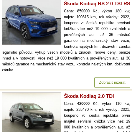
Škoda Kodiaq RS 2.0 TSI RS
Cena:
850000
Kč, výkon 180 kw,
najeto 100315 km, rok výroby: 2022,
koupeno v: česká republika servisní
knížka více než 19 000 kvalitních a
prověřených aut. až 36 měsíců
garance na mechanický stav vozu,
kontrola najetých km. doživotní záruka
legálního původu. výkup všech modelů a značek, férové ceny, peníze
ihned a v hotovosti. více než 19 000 kvalitních a prověřených aut. až 36
měsíců garance na mechanický stav vozu, kontrola najetých km. doživotní
záruka…
Zobrazit inzerát
Škoda Kodiaq 2.0 TDI
Cena:
420000
Kč, výkon 110 kw,
najeto 235470 km, rok výroby: 2021,
koupeno v: česká republika první
majitel servisní knížka více než 19
000 kvalitních a prověřených aut. až