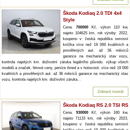
Škoda Kodiaq 2.0 TDI 4x4
Style
Cena:
700000
Kč, výkon 110 kw,
najeto 104625 km, rok výroby: 2022,
koupeno v: česká republika servisní
knížka více než 19 000 kvalitních a
prověřených aut. až 36 měsíců
garance na mechanický stav vozu,
kontrola najetých km. doživotní záruka legálního původu. výkup všech
modelů a značek, férové ceny, peníze ihned a v hotovosti. více než 19 000
kvalitních a prověřených aut. až 36 měsíců garance na mechanický stav
vozu, kontrola najetých km. doživotní záruka…
Zobrazit inzerát
Škoda Kodiaq RS 2.0 TSI RS
Cena:
930000
Kč, výkon 180 kw,
najeto 71133 km, rok výroby: 2023,
koupeno v: česká republika servisní
knížka více než 19 000 kvalitních a