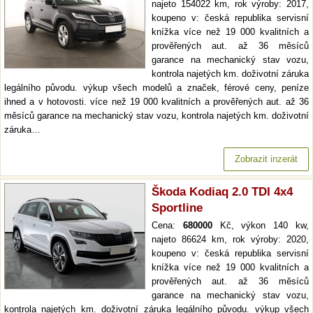
najeto 154022 km, rok výroby: 2017,
koupeno v: česká republika servisní
knížka více než 19 000 kvalitních a
prověřených aut. až 36 měsíců
garance na mechanický stav vozu,
kontrola najetých km. doživotní záruka
legálního původu. výkup všech modelů a značek, férové ceny, peníze
ihned a v hotovosti. více než 19 000 kvalitních a prověřených aut. až 36
měsíců garance na mechanický stav vozu, kontrola najetých km. doživotní
záruka…
Zobrazit inzerát
Škoda Kodiaq 2.0 TDI 4x4
Sportline
Cena:
680000
Kč, výkon 140 kw,
najeto 86624 km, rok výroby: 2020,
koupeno v: česká republika servisní
knížka více než 19 000 kvalitních a
prověřených aut. až 36 měsíců
garance na mechanický stav vozu,
kontrola najetých km. doživotní záruka legálního původu. výkup všech