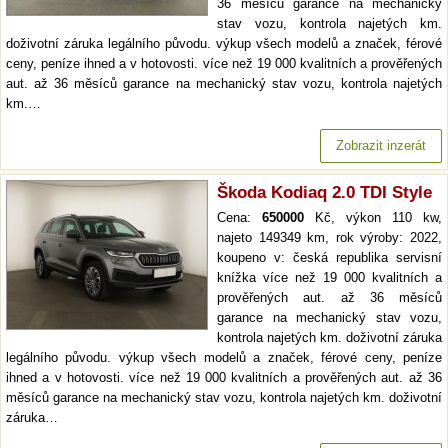
36 měsíců garance na mechanický
stav vozu, kontrola najetých km.
doživotní záruka legálního původu. výkup všech modelů a značek, férové
ceny, peníze ihned a v hotovosti. více než 19 000 kvalitních a prověřených
aut. až 36 měsíců garance na mechanický stav vozu, kontrola najetých
km.…
Zobrazit inzerát
Škoda Kodiaq 2.0 TDI Style
Cena:
650000
Kč, výkon 110 kw,
najeto 149349 km, rok výroby: 2022,
koupeno v: česká republika servisní
knížka více než 19 000 kvalitních a
prověřených aut. až 36 měsíců
garance na mechanický stav vozu,
kontrola najetých km. doživotní záruka
legálního původu. výkup všech modelů a značek, férové ceny, peníze
ihned a v hotovosti. více než 19 000 kvalitních a prověřených aut. až 36
měsíců garance na mechanický stav vozu, kontrola najetých km. doživotní
záruka…