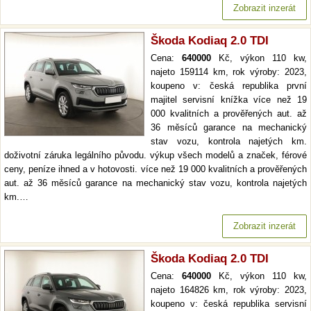
Zobrazit inzerát
Škoda Kodiaq 2.0 TDI
Cena:
640000
Kč, výkon 110 kw,
najeto 159114 km, rok výroby: 2023,
koupeno v: česká republika první
majitel servisní knížka více než 19
000 kvalitních a prověřených aut. až
36 měsíců garance na mechanický
stav vozu, kontrola najetých km.
doživotní záruka legálního původu. výkup všech modelů a značek, férové
ceny, peníze ihned a v hotovosti. více než 19 000 kvalitních a prověřených
aut. až 36 měsíců garance na mechanický stav vozu, kontrola najetých
km.…
Zobrazit inzerát
Škoda Kodiaq 2.0 TDI
Cena:
640000
Kč, výkon 110 kw,
najeto 164826 km, rok výroby: 2023,
koupeno v: česká republika servisní