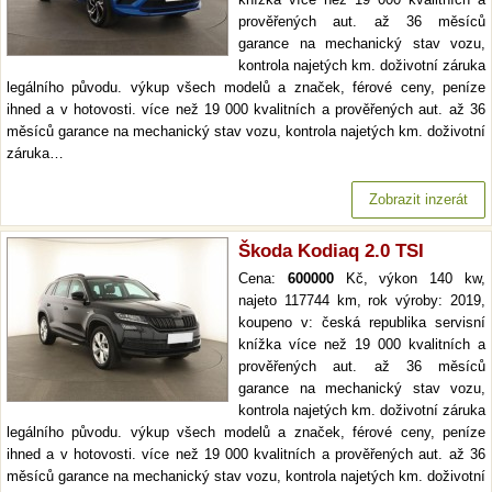
prověřených aut. až 36 měsíců
garance na mechanický stav vozu,
kontrola najetých km. doživotní záruka
legálního původu. výkup všech modelů a značek, férové ceny, peníze
ihned a v hotovosti. více než 19 000 kvalitních a prověřených aut. až 36
měsíců garance na mechanický stav vozu, kontrola najetých km. doživotní
záruka…
Zobrazit inzerát
Škoda Kodiaq 2.0 TSI
Cena:
600000
Kč, výkon 140 kw,
najeto 117744 km, rok výroby: 2019,
koupeno v: česká republika servisní
knížka více než 19 000 kvalitních a
prověřených aut. až 36 měsíců
garance na mechanický stav vozu,
kontrola najetých km. doživotní záruka
legálního původu. výkup všech modelů a značek, férové ceny, peníze
ihned a v hotovosti. více než 19 000 kvalitních a prověřených aut. až 36
měsíců garance na mechanický stav vozu, kontrola najetých km. doživotní