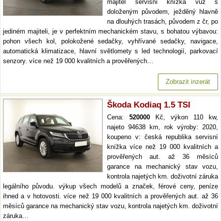
majitel servisní knížka vůz s
doloženým původem, ježděný hlavně
na dlouhých trasách, původem z čr, po
jediném majiteli, je v perfektním mechanickém stavu, s bohatou výbavou:
pohon všech kol, polokožené sedačky, vyhřívané sedačky, navigace,
automatická klimatizace, hlavní světlomety s led technologií, parkovací
senzory. více než 19 000 kvalitních a prověřených…
Zobrazit inzerát
Škoda Kodiaq 1.5 TSI
Cena:
520000
Kč, výkon 110 kw,
najeto 94638 km, rok výroby: 2020,
koupeno v: česká republika servisní
knížka více než 19 000 kvalitních a
prověřených aut. až 36 měsíců
garance na mechanický stav vozu,
kontrola najetých km. doživotní záruka
legálního původu. výkup všech modelů a značek, férové ceny, peníze
ihned a v hotovosti. více než 19 000 kvalitních a prověřených aut. až 36
měsíců garance na mechanický stav vozu, kontrola najetých km. doživotní
záruka…