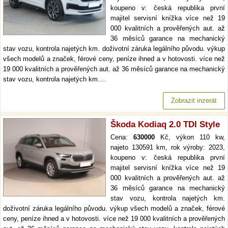
koupeno v: česká republika první
majitel servisní knížka více než 19
000 kvalitních a prověřených aut. až
36 měsíců garance na mechanický
stav vozu, kontrola najetých km. doživotní záruka legálního původu. výkup
všech modelů a značek, férové ceny, peníze ihned a v hotovosti. více než
19 000 kvalitních a prověřených aut. až 36 měsíců garance na mechanický
stav vozu, kontrola najetých km.…
Zobrazit inzerát
Škoda Kodiaq 2.0 TDI Style
Cena:
630000
Kč, výkon 110 kw,
najeto 130591 km, rok výroby: 2023,
koupeno v: česká republika první
majitel servisní knížka více než 19
000 kvalitních a prověřených aut. až
36 měsíců garance na mechanický
stav vozu, kontrola najetých km.
doživotní záruka legálního původu. výkup všech modelů a značek, férové
ceny, peníze ihned a v hotovosti. více než 19 000 kvalitních a prověřených