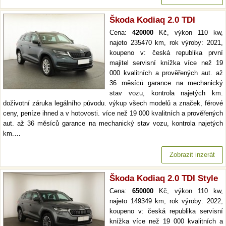
Škoda Kodiaq 2.0 TDI
Cena:
420000
Kč, výkon 110 kw,
najeto 235470 km, rok výroby: 2021,
koupeno v: česká republika první
majitel servisní knížka více než 19
000 kvalitních a prověřených aut. až
36 měsíců garance na mechanický
stav vozu, kontrola najetých km.
doživotní záruka legálního původu. výkup všech modelů a značek, férové
ceny, peníze ihned a v hotovosti. více než 19 000 kvalitních a prověřených
aut. až 36 měsíců garance na mechanický stav vozu, kontrola najetých
km.…
Zobrazit inzerát
Škoda Kodiaq 2.0 TDI Style
Cena:
650000
Kč, výkon 110 kw,
najeto 149349 km, rok výroby: 2022,
koupeno v: česká republika servisní
knížka více než 19 000 kvalitních a