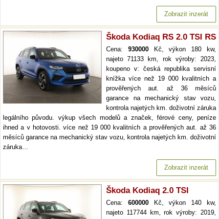
Zobrazit inzerát
Škoda Kodiaq RS 2.0 TSI RS
Cena:
930000
Kč, výkon 180 kw,
najeto 71133 km, rok výroby: 2023,
koupeno v: česká republika servisní
knížka více než 19 000 kvalitních a
prověřených aut. až 36 měsíců
garance na mechanický stav vozu,
kontrola najetých km. doživotní záruka
legálního původu. výkup všech modelů a značek, férové ceny, peníze
ihned a v hotovosti. více než 19 000 kvalitních a prověřených aut. až 36
měsíců garance na mechanický stav vozu, kontrola najetých km. doživotní
záruka…
Zobrazit inzerát
Škoda Kodiaq 2.0 TSI
Cena:
600000
Kč, výkon 140 kw,
najeto 117744 km, rok výroby: 2019,