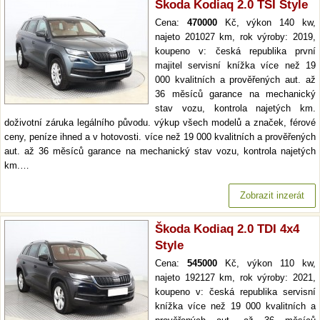
Škoda Kodiaq 2.0 TSI Style
Cena:
470000
Kč, výkon 140 kw,
najeto 201027 km, rok výroby: 2019,
koupeno v: česká republika první
majitel servisní knížka více než 19
000 kvalitních a prověřených aut. až
36 měsíců garance na mechanický
stav vozu, kontrola najetých km.
doživotní záruka legálního původu. výkup všech modelů a značek, férové
ceny, peníze ihned a v hotovosti. více než 19 000 kvalitních a prověřených
aut. až 36 měsíců garance na mechanický stav vozu, kontrola najetých
km.…
Zobrazit inzerát
Škoda Kodiaq 2.0 TDI 4x4
Style
Cena:
545000
Kč, výkon 110 kw,
najeto 192127 km, rok výroby: 2021,
koupeno v: česká republika servisní
knížka více než 19 000 kvalitních a