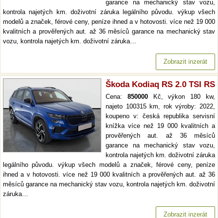
garance na mechanický stav vozu,
kontrola najetých km. doživotní záruka legálního původu. výkup všech
modelů a značek, férové ceny, peníze ihned a v hotovosti. více než 19 000
kvalitních a prověřených aut. až 36 měsíců garance na mechanický stav
vozu, kontrola najetých km. doživotní záruka…
Zobrazit inzerát
Škoda Kodiaq RS 2.0 TSI RS
Cena:
850000
Kč, výkon 180 kw,
najeto 100315 km, rok výroby: 2022,
koupeno v: česká republika servisní
knížka více než 19 000 kvalitních a
prověřených aut. až 36 měsíců
garance na mechanický stav vozu,
kontrola najetých km. doživotní záruka
legálního původu. výkup všech modelů a značek, férové ceny, peníze
ihned a v hotovosti. více než 19 000 kvalitních a prověřených aut. až 36
měsíců garance na mechanický stav vozu, kontrola najetých km. doživotní
záruka…
Zobrazit inzerát