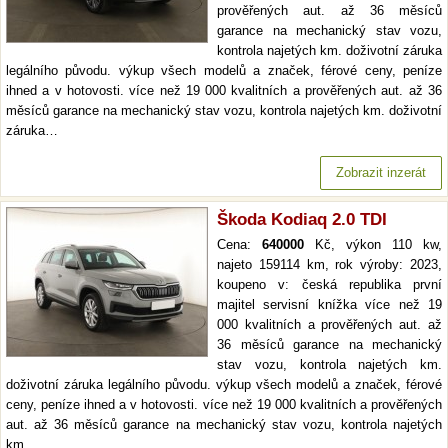
prověřených aut. až 36 měsíců
garance na mechanický stav vozu,
kontrola najetých km. doživotní záruka
legálního původu. výkup všech modelů a značek, férové ceny, peníze
ihned a v hotovosti. více než 19 000 kvalitních a prověřených aut. až 36
měsíců garance na mechanický stav vozu, kontrola najetých km. doživotní
záruka…
Zobrazit inzerát
Škoda Kodiaq 2.0 TDI
Cena:
640000
Kč, výkon 110 kw,
najeto 159114 km, rok výroby: 2023,
koupeno v: česká republika první
majitel servisní knížka více než 19
000 kvalitních a prověřených aut. až
36 měsíců garance na mechanický
stav vozu, kontrola najetých km.
doživotní záruka legálního původu. výkup všech modelů a značek, férové
ceny, peníze ihned a v hotovosti. více než 19 000 kvalitních a prověřených
aut. až 36 měsíců garance na mechanický stav vozu, kontrola najetých
km.…