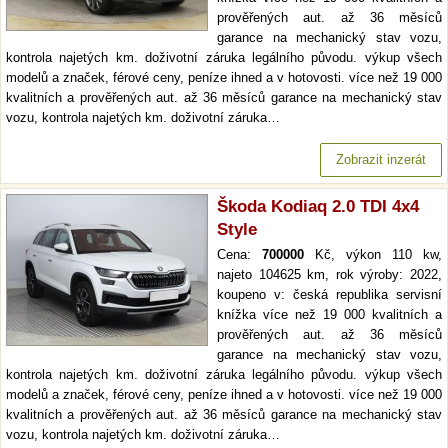
prověřených aut. až 36 měsíců
garance na mechanický stav vozu,
kontrola najetých km. doživotní záruka legálního původu. výkup všech
modelů a značek, férové ceny, peníze ihned a v hotovosti. více než 19 000
kvalitních a prověřených aut. až 36 měsíců garance na mechanický stav
vozu, kontrola najetých km. doživotní záruka…
Zobrazit inzerát
Škoda Kodiaq 2.0 TDI 4x4
Style
Cena:
700000
Kč, výkon 110 kw,
najeto 104625 km, rok výroby: 2022,
koupeno v: česká republika servisní
knížka více než 19 000 kvalitních a
prověřených aut. až 36 měsíců
garance na mechanický stav vozu,
kontrola najetých km. doživotní záruka legálního původu. výkup všech
modelů a značek, férové ceny, peníze ihned a v hotovosti. více než 19 000
kvalitních a prověřených aut. až 36 měsíců garance na mechanický stav
vozu, kontrola najetých km. doživotní záruka…