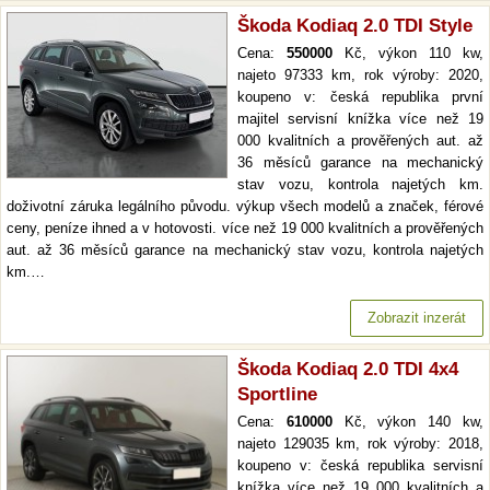
Škoda Kodiaq 2.0 TDI Style
Cena:
550000
Kč, výkon 110 kw,
najeto 97333 km, rok výroby: 2020,
koupeno v: česká republika první
majitel servisní knížka více než 19
000 kvalitních a prověřených aut. až
36 měsíců garance na mechanický
stav vozu, kontrola najetých km.
doživotní záruka legálního původu. výkup všech modelů a značek, férové
ceny, peníze ihned a v hotovosti. více než 19 000 kvalitních a prověřených
aut. až 36 měsíců garance na mechanický stav vozu, kontrola najetých
km.…
Zobrazit inzerát
Škoda Kodiaq 2.0 TDI 4x4
Sportline
Cena:
610000
Kč, výkon 140 kw,
najeto 129035 km, rok výroby: 2018,
koupeno v: česká republika servisní
knížka více než 19 000 kvalitních a