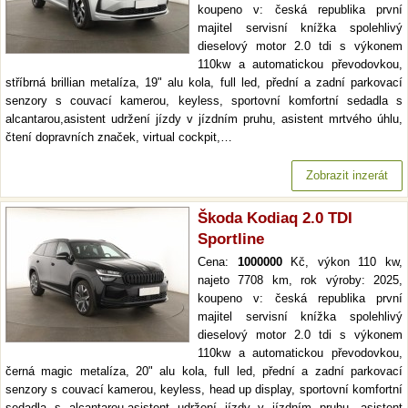
koupeno v: česká republika první
majitel servisní knížka spolehlivý
dieselový motor 2.0 tdi s výkonem
110kw a automatickou převodovkou,
stříbrná brillian metalíza, 19" alu kola, full led, přední a zadní parkovací
senzory s couvací kamerou, keyless, sportovní komfortní sedadla s
alcantarou,asistent udržení jízdy v jízdním pruhu, asistent mrtvého úhlu,
čtení dopravních značek, virtual cockpit,…
Zobrazit inzerát
Škoda Kodiaq 2.0 TDI
Sportline
Cena:
1000000
Kč, výkon 110 kw,
najeto 7708 km, rok výroby: 2025,
koupeno v: česká republika první
majitel servisní knížka spolehlivý
dieselový motor 2.0 tdi s výkonem
110kw a automatickou převodovkou,
černá magic metalíza, 20" alu kola, full led, přední a zadní parkovací
senzory s couvací kamerou, keyless, head up display, sportovní komfortní
sedadla s alcantarou,asistent udržení jízdy v jízdním pruhu, asistent