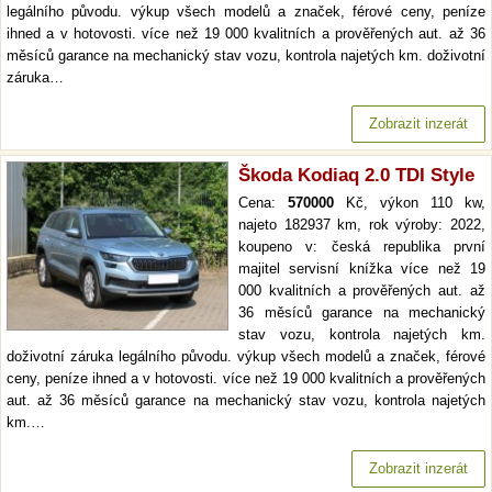
legálního původu. výkup všech modelů a značek, férové ceny, peníze
ihned a v hotovosti. více než 19 000 kvalitních a prověřených aut. až 36
měsíců garance na mechanický stav vozu, kontrola najetých km. doživotní
záruka…
Zobrazit inzerát
Škoda Kodiaq 2.0 TDI Style
Cena:
570000
Kč, výkon 110 kw,
najeto 182937 km, rok výroby: 2022,
koupeno v: česká republika první
majitel servisní knížka více než 19
000 kvalitních a prověřených aut. až
36 měsíců garance na mechanický
stav vozu, kontrola najetých km.
doživotní záruka legálního původu. výkup všech modelů a značek, férové
ceny, peníze ihned a v hotovosti. více než 19 000 kvalitních a prověřených
aut. až 36 měsíců garance na mechanický stav vozu, kontrola najetých
km.…
Zobrazit inzerát