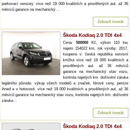
parkovací senzory. více než 19 000 kvalitních a prověřených aut. až 36
měsíců garance na mechanický…
Zobrazit inzerát
Škoda Kodiaq 2.0 TDI 4x4
Cena:
500000
Kč, výkon 110 kw,
najeto 154022 km, rok výroby: 2017,
koupeno v: česká republika servisní
knížka více než 19 000 kvalitních a
prověřených aut. až 36 měsíců
garance na mechanický stav vozu,
kontrola najetých km. doživotní záruka
legálního původu. výkup všech modelů a značek, férové ceny, peníze
ihned a v hotovosti. více než 19 000 kvalitních a prověřených aut. až 36
měsíců garance na mechanický stav vozu, kontrola najetých km. doživotní
záruka…
Zobrazit inzerát
Škoda Kodiaq 2.0 TDI 4x4