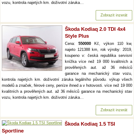
vozu, kontrola najetých km. doživotní záruka…
Zobrazit inzerát
Škoda Kodiaq 2.0 TDI 4x4
Style Plus
Cena:
550000
Kč, výkon 110 kw,
najeto 121388 km, rok výroby: 2019,
koupeno v: česká republika servisní
knížka více než 19 000 kvalitních a
prověřených aut. až 36 měsíců
garance na mechanický stav vozu,
kontrola najetých km. doživotní záruka legálního původu. výkup všech
modelů a značek, férové ceny, peníze ihned a v hotovosti. více než 19 000
kvalitních a prověřených aut. až 36 měsíců garance na mechanický stav
vozu, kontrola najetých km. doživotní záruka…
Zobrazit inzerát
Škoda Kodiaq 1.5 TSI
Sportline