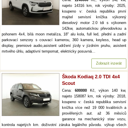
najeto 14316 km, rok výroby: 2025,
koupeno v: česká republika první
majitel servisní knížka výkonný
dieselový motor 2.0 tdi s výkonem
142kw, automatickou převodovkou a
pohonem 4x4, bílá moon metalíza, 18" alu kola, full led, přední a zadní
parkovací senzory s couvací kamerou, 360 kamera, keyless, head up
display, premiové audio,asistent udržení jízdy v jízdním pruhu, asistent
mrtvého úhlu, adaptivní tempomat, elektricky posuvná…
Zobrazit inzerát
Škoda Kodiaq 2.0 TDI 4x4
Scout
Cena:
600000
Kč, výkon 140 kw,
najeto 158087 km, rok výroby: 2018,
koupeno v: česká republika servisní
knížka více než 19 000 kvalitních a
prověřených aut. až 36 měsíců
garance na mechanický stav vozu,
kontrola najetých km. doživotní záruka legálního původu. výkup všech