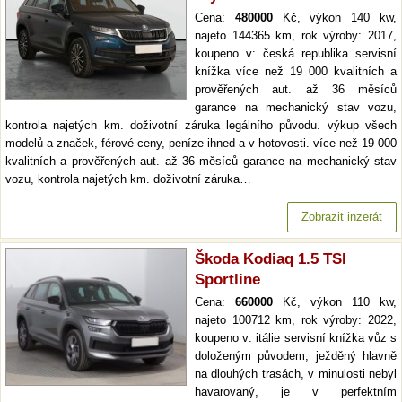
Cena:
480000
Kč, výkon 140 kw,
najeto 144365 km, rok výroby: 2017,
koupeno v: česká republika servisní
knížka více než 19 000 kvalitních a
prověřených aut. až 36 měsíců
garance na mechanický stav vozu,
kontrola najetých km. doživotní záruka legálního původu. výkup všech
modelů a značek, férové ceny, peníze ihned a v hotovosti. více než 19 000
kvalitních a prověřených aut. až 36 měsíců garance na mechanický stav
vozu, kontrola najetých km. doživotní záruka…
Zobrazit inzerát
Škoda Kodiaq 1.5 TSI
Sportline
Cena:
660000
Kč, výkon 110 kw,
najeto 100712 km, rok výroby: 2022,
koupeno v: itálie servisní knížka vůz s
doloženým původem, ježděný hlavně
na dlouhých trasách, v minulosti nebyl
havarovaný, je v perfektním