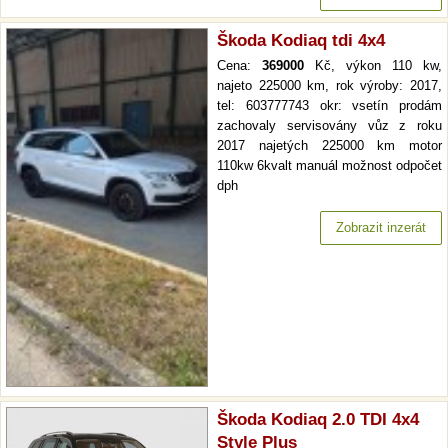
Škoda Kodiaq tdi 4x4
Cena:
369000
Kč, výkon 110 kw,
najeto 225000 km, rok výroby: 2017,
tel: 603777743 okr: vsetín prodám
zachovaly servisovány vůz z roku
2017 najetých 225000 km motor
110kw 6kvalt manuál možnost odpočet
dph
Zobrazit inzerát
Škoda Kodiaq 2.0 TDI 4x4
Style Plus