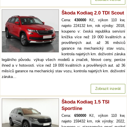
Škoda Kodiaq 2.0 TDI Scout
Cena:
430000
Kč, výkon 110 kw,
najeto 224132 km, rok výroby: 2018,
koupeno v: česká republika servisní
knížka více než 19 000 kvalitních a
prověřených aut. až 36 měsíců
garance na mechanický stav vozu,
kontrola najetých km. doživotní záruka
legálního původu. výkup všech modelů a značek, férové ceny, peníze
ihned a v hotovosti. více než 19 000 kvalitních a prověřených aut. až 36
měsíců garance na mechanický stav vozu, kontrola najetých km. doživotní
záruka…
Zobrazit inzerát
Škoda Kodiaq 1.5 TSI
Sportline
Cena:
650000
Kč, výkon 110 kw,
najeto 159432 km, rok výroby: 2022,
koupeno v: nizozemsko první majitel