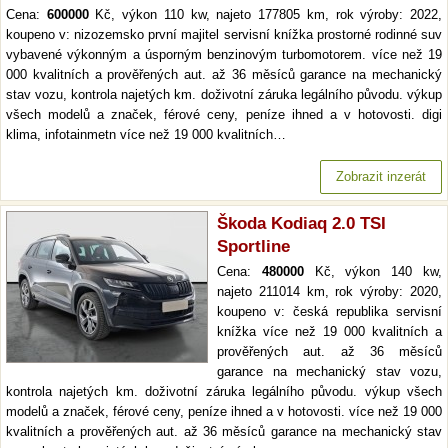
Cena:
600000
Kč, výkon 110 kw, najeto 177805 km, rok výroby: 2022,
koupeno v: nizozemsko první majitel servisní knížka prostorné rodinné suv
vybavené výkonným a úsporným benzinovým turbomotorem. více než 19
000 kvalitních a prověřených aut. až 36 měsíců garance na mechanický
stav vozu, kontrola najetých km. doživotní záruka legálního původu. výkup
všech modelů a značek, férové ceny, peníze ihned a v hotovosti. digi
klima, infotainmetn více než 19 000 kvalitních…
Zobrazit inzerát
Škoda Kodiaq 2.0 TSI
Sportline
Cena:
480000
Kč, výkon 140 kw,
najeto 211014 km, rok výroby: 2020,
koupeno v: česká republika servisní
knížka více než 19 000 kvalitních a
prověřených aut. až 36 měsíců
garance na mechanický stav vozu,
kontrola najetých km. doživotní záruka legálního původu. výkup všech
modelů a značek, férové ceny, peníze ihned a v hotovosti. více než 19 000
kvalitních a prověřených aut. až 36 měsíců garance na mechanický stav