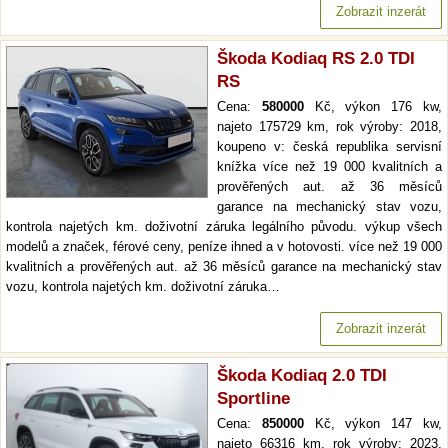
Zobrazit inzerát
Škoda Kodiaq RS 2.0 TDI
RS
Cena:
580000
Kč, výkon 176 kw,
najeto 175729 km, rok výroby: 2018,
koupeno v: česká republika servisní
knížka více než 19 000 kvalitních a
prověřených aut. až 36 měsíců
garance na mechanický stav vozu,
kontrola najetých km. doživotní záruka legálního původu. výkup všech
modelů a značek, férové ceny, peníze ihned a v hotovosti. více než 19 000
kvalitních a prověřených aut. až 36 měsíců garance na mechanický stav
vozu, kontrola najetých km. doživotní záruka…
Zobrazit inzerát
Škoda Kodiaq 2.0 TDI
Sportline
Cena:
850000
Kč, výkon 147 kw,
najeto 66316 km, rok výroby: 2023,