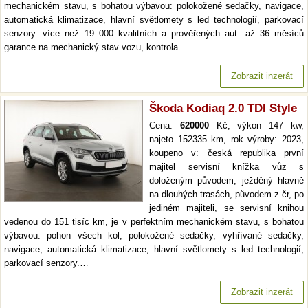
mechanickém stavu, s bohatou výbavou: polokožené sedačky, navigace,
automatická klimatizace, hlavní světlomety s led technologií, parkovací
senzory. více než 19 000 kvalitních a prověřených aut. až 36 měsíců
garance na mechanický stav vozu, kontrola…
Zobrazit inzerát
Škoda Kodiaq 2.0 TDI Style
Cena:
620000
Kč, výkon 147 kw,
najeto 152335 km, rok výroby: 2023,
koupeno v: česká republika první
majitel servisní knížka vůz s
doloženým původem, ježděný hlavně
na dlouhých trasách, původem z čr, po
jediném majiteli, se servisní knihou
vedenou do 151 tisíc km, je v perfektním mechanickém stavu, s bohatou
výbavou: pohon všech kol, polokožené sedačky, vyhřívané sedačky,
navigace, automatická klimatizace, hlavní světlomety s led technologií,
parkovací senzory.…
Zobrazit inzerát