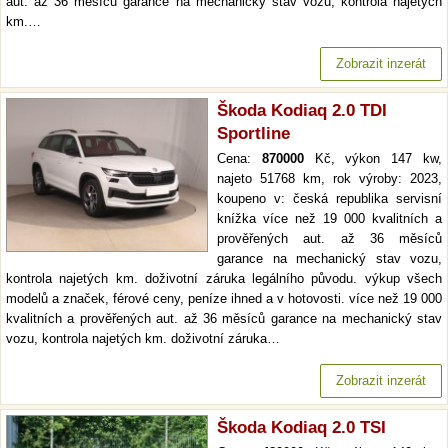
aut. až 36 měsíců garance na mechanický stav vozu, kontrola najetých
km.…
Zobrazit inzerát
Škoda Kodiaq 2.0 TDI
Sportline
Cena:
870000
Kč, výkon 147 kw,
najeto 51768 km, rok výroby: 2023,
koupeno v: česká republika servisní
knížka více než 19 000 kvalitních a
prověřených aut. až 36 měsíců
garance na mechanický stav vozu,
kontrola najetých km. doživotní záruka legálního původu. výkup všech
modelů a značek, férové ceny, peníze ihned a v hotovosti. více než 19 000
kvalitních a prověřených aut. až 36 měsíců garance na mechanický stav
vozu, kontrola najetých km. doživotní záruka…
Zobrazit inzerát
Škoda Kodiaq 2.0 TSI