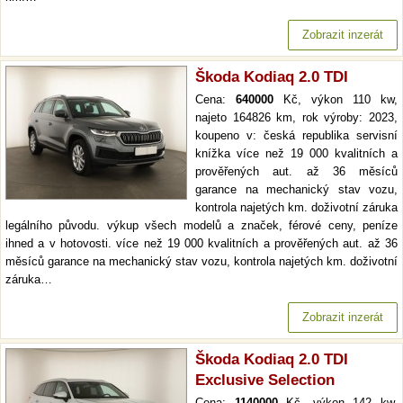
Zobrazit inzerát
Škoda Kodiaq 2.0 TDI
Cena:
640000
Kč, výkon 110 kw,
najeto 164826 km, rok výroby: 2023,
koupeno v: česká republika servisní
knížka více než 19 000 kvalitních a
prověřených aut. až 36 měsíců
garance na mechanický stav vozu,
kontrola najetých km. doživotní záruka
legálního původu. výkup všech modelů a značek, férové ceny, peníze
ihned a v hotovosti. více než 19 000 kvalitních a prověřených aut. až 36
měsíců garance na mechanický stav vozu, kontrola najetých km. doživotní
záruka…
Zobrazit inzerát
Škoda Kodiaq 2.0 TDI
Exclusive Selection
Cena:
1140000
Kč, výkon 142 kw,