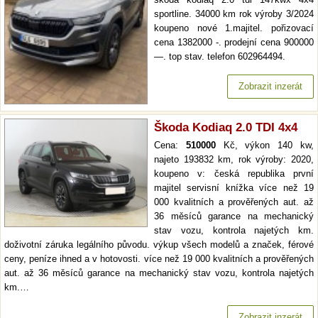
sportline. 34000 km rok výroby 3/2024
koupeno nové 1.majitel. pořizovací
cena 1382000 -. prodejní cena 900000
—. top stav. telefon 602964494.
Zobrazit inzerát
Škoda Kodiaq 2.0 TDI 4x4
Cena:
510000
Kč, výkon 140 kw,
najeto 193832 km, rok výroby: 2020,
koupeno v: česká republika první
majitel servisní knížka více než 19
000 kvalitních a prověřených aut. až
36 měsíců garance na mechanický
stav vozu, kontrola najetých km.
doživotní záruka legálního původu. výkup všech modelů a značek, férové
ceny, peníze ihned a v hotovosti. více než 19 000 kvalitních a prověřených
aut. až 36 měsíců garance na mechanický stav vozu, kontrola najetých
km.…
Zobrazit inzerát