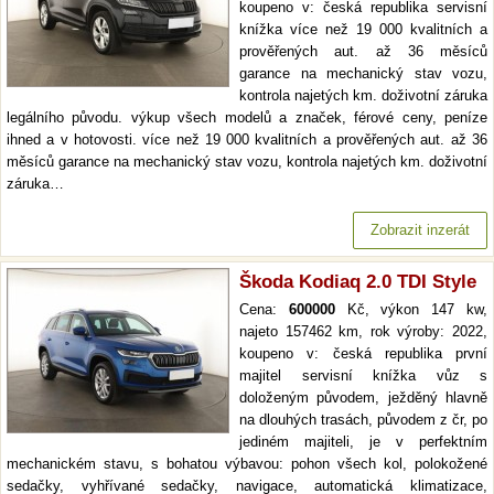
koupeno v: česká republika servisní
knížka více než 19 000 kvalitních a
prověřených aut. až 36 měsíců
garance na mechanický stav vozu,
kontrola najetých km. doživotní záruka
legálního původu. výkup všech modelů a značek, férové ceny, peníze
ihned a v hotovosti. více než 19 000 kvalitních a prověřených aut. až 36
měsíců garance na mechanický stav vozu, kontrola najetých km. doživotní
záruka…
Zobrazit inzerát
Škoda Kodiaq 2.0 TDI Style
Cena:
600000
Kč, výkon 147 kw,
najeto 157462 km, rok výroby: 2022,
koupeno v: česká republika první
majitel servisní knížka vůz s
doloženým původem, ježděný hlavně
na dlouhých trasách, původem z čr, po
jediném majiteli, je v perfektním
mechanickém stavu, s bohatou výbavou: pohon všech kol, polokožené
sedačky, vyhřívané sedačky, navigace, automatická klimatizace,