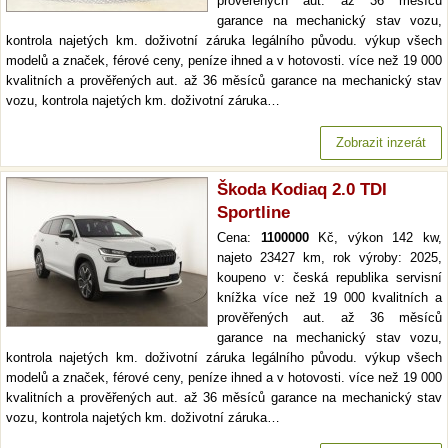
prověřených aut. až 36 měsíců
garance na mechanický stav vozu,
kontrola najetých km. doživotní záruka legálního původu. výkup všech
modelů a značek, férové ceny, peníze ihned a v hotovosti. více než 19 000
kvalitních a prověřených aut. až 36 měsíců garance na mechanický stav
vozu, kontrola najetých km. doživotní záruka…
Zobrazit inzerát
Škoda Kodiaq 2.0 TDI
Sportline
Cena:
1100000
Kč, výkon 142 kw,
najeto 23427 km, rok výroby: 2025,
koupeno v: česká republika servisní
knížka více než 19 000 kvalitních a
prověřených aut. až 36 měsíců
garance na mechanický stav vozu,
kontrola najetých km. doživotní záruka legálního původu. výkup všech
modelů a značek, férové ceny, peníze ihned a v hotovosti. více než 19 000
kvalitních a prověřených aut. až 36 měsíců garance na mechanický stav
vozu, kontrola najetých km. doživotní záruka…