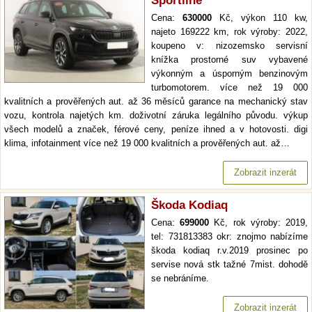
Sportline
Cena:
630000
Kč, výkon 110 kw,
najeto 169222 km, rok výroby: 2022,
koupeno v: nizozemsko servisní
knížka prostorné suv vybavené
výkonným a úsporným benzinovým
turbomotorem. více než 19 000
kvalitních a prověřených aut. až 36 měsíců garance na mechanický stav
vozu, kontrola najetých km. doživotní záruka legálního původu. výkup
všech modelů a značek, férové ceny, peníze ihned a v hotovosti. digi
klima, infotainment více než 19 000 kvalitních a prověřených aut. až…
Zobrazit inzerát
Škoda Kodiaq
Cena:
699000
Kč, rok výroby: 2019,
tel: 731813383 okr: znojmo nabízíme
škoda kodiaq r.v.2019 prosinec po
servise nová stk tažné 7mist. dohodě
se nebráníme.
Zobrazit inzerát