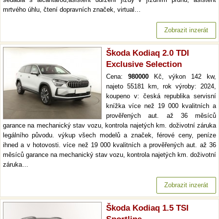
mrtvého úhlu, čtení dopravních značek, virtual…
Zobrazit inzerát
Škoda Kodiaq 2.0 TDI
Exclusive Selection
Cena:
980000
Kč, výkon 142 kw,
najeto 55181 km, rok výroby: 2024,
koupeno v: česká republika servisní
knížka více než 19 000 kvalitních a
prověřených aut. až 36 měsíců
garance na mechanický stav vozu, kontrola najetých km. doživotní záruka
legálního původu. výkup všech modelů a značek, férové ceny, peníze
ihned a v hotovosti. více než 19 000 kvalitních a prověřených aut. až 36
měsíců garance na mechanický stav vozu, kontrola najetých km. doživotní
záruka…
Zobrazit inzerát
Škoda Kodiaq 1.5 TSI