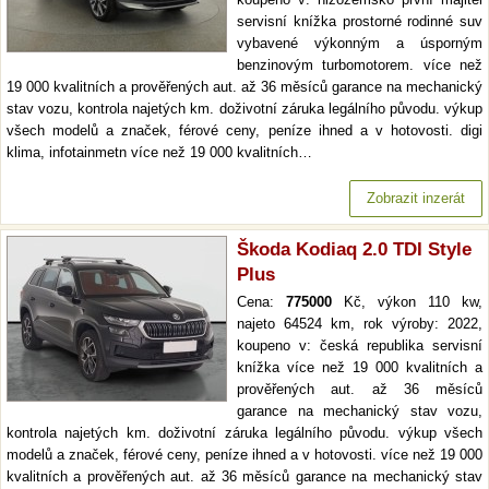
servisní knížka prostorné rodinné suv
vybavené výkonným a úsporným
benzinovým turbomotorem. více než
19 000 kvalitních a prověřených aut. až 36 měsíců garance na mechanický
stav vozu, kontrola najetých km. doživotní záruka legálního původu. výkup
všech modelů a značek, férové ceny, peníze ihned a v hotovosti. digi
klima, infotainmetn více než 19 000 kvalitních…
Zobrazit inzerát
Škoda Kodiaq 2.0 TDI Style
Plus
Cena:
775000
Kč, výkon 110 kw,
najeto 64524 km, rok výroby: 2022,
koupeno v: česká republika servisní
knížka více než 19 000 kvalitních a
prověřených aut. až 36 měsíců
garance na mechanický stav vozu,
kontrola najetých km. doživotní záruka legálního původu. výkup všech
modelů a značek, férové ceny, peníze ihned a v hotovosti. více než 19 000
kvalitních a prověřených aut. až 36 měsíců garance na mechanický stav