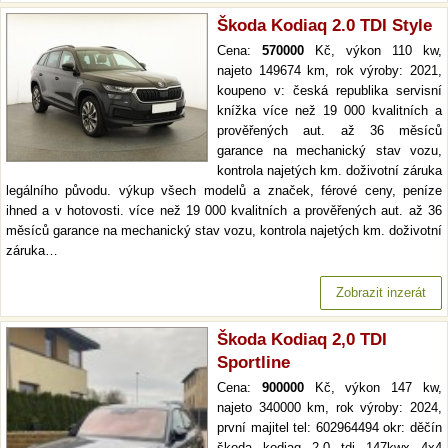
Škoda Kodiaq 2.0 TDI Style
Cena:
570000
Kč, výkon 110 kw,
najeto 149674 km, rok výroby: 2021,
koupeno v: česká republika servisní
knížka více než 19 000 kvalitních a
prověřených aut. až 36 měsíců
garance na mechanický stav vozu,
kontrola najetých km. doživotní záruka
legálního původu. výkup všech modelů a značek, férové ceny, peníze
ihned a v hotovosti. více než 19 000 kvalitních a prověřených aut. až 36
měsíců garance na mechanický stav vozu, kontrola najetých km. doživotní
záruka…
Zobrazit inzerát
Škoda Kodiaq 2,0 TDI
Sportline
Cena:
900000
Kč, výkon 147 kw,
najeto 340000 km, rok výroby: 2024,
první majitel tel: 602964494 okr: děčín
škoda kodiaq 2.0 tdi 147kwx 4x4