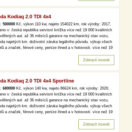
da Kodiaq 2.0 TDI 4x4
a:
500000
Kč, výkon 110 kw, najeto 154022 km, rok výroby: 2017,
eno v: česká republika servisní knížka více než 19 000 kvalitních
ověřených aut. až 36 měsíců garance na mechanický stav vozu,
rola najetých km. doživotní záruka legálního původu. výkup všech
lů a značek, férové ceny, peníze ihned a v hotovosti. více než 19
kvalitních a prověřených aut. až 36 měsíců garance na
anický stav vozu, kontrola najetých km. doživotní záruka…
Zobrazit inzerát
da Kodiaq 2.0 TDI 4x4 Sportline
a:
680000
Kč, výkon 140 kw, najeto 86624 km, rok výroby: 2020,
eno v: česká republika servisní knížka více než 19 000 kvalitních
ověřených aut. až 36 měsíců garance na mechanický stav vozu,
rola najetých km. doživotní záruka legálního původu. výkup všech
lů a značek, férové ceny, peníze ihned a v hotovosti. více než 19
kvalitních a prověřených aut. až 36 měsíců garance na
anický stav vozu, kontrola najetých km. doživotní záruka…
Zobrazit inzerát