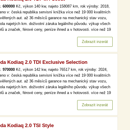
a:
600000
Kč, výkon 140 kw, najeto 158087 km, rok výroby: 2018,
eno v: česká republika servisní knížka více než 19 000 kvalitních
ověřených aut. až 36 měsíců garance na mechanický stav vozu,
rola najetých km. doživotní záruka legálního původu. výkup všech
lů a značek, férové ceny, peníze ihned a v hotovosti. více než 19
kvalitních a prověřených aut. až 36 měsíců garance na
anický stav vozu, kontrola najetých km. doživotní záruka…
Zobrazit inzerát
da Kodiaq 2.0 TDI Exclusive Selection
a:
970000
Kč, výkon 142 kw, najeto 76517 km, rok výroby: 2024,
eno v: česká republika servisní knížka více než 19 000 kvalitních
ověřených aut. až 36 měsíců garance na mechanický stav vozu,
rola najetých km. doživotní záruka legálního původu. výkup všech
lů a značek, férové ceny, peníze ihned a v hotovosti. více než 19
kvalitních a prověřených aut. až 36 měsíců garance na
anický stav vozu, kontrola najetých km. doživotní záruka…
Zobrazit inzerát
da Kodiaq 2.0 TSI Style