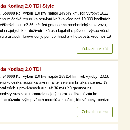
da Kodiaq 2.0 TDI Style
a:
650000
Kč, výkon 110 kw, najeto 149349 km, rok výroby: 2022,
eno v: česká republika servisní knížka více než 19 000 kvalitních
ověřených aut. až 36 měsíců garance na mechanický stav vozu,
rola najetých km. doživotní záruka legálního původu. výkup všech
lů a značek, férové ceny, peníze ihned a v hotovosti. více než 19
kvalitních a prověřených aut. až 36 měsíců garance na
anický stav vozu, kontrola najetých km. doživotní záruka…
Zobrazit inzerát
da Kodiaq 2.0 TDI
a:
640000
Kč, výkon 110 kw, najeto 159114 km, rok výroby: 2023,
eno v: česká republika první majitel servisní knížka více než 19
kvalitních a prověřených aut. až 36 měsíců garance na
anický stav vozu, kontrola najetých km. doživotní záruka
lního původu. výkup všech modelů a značek, férové ceny, peníze
d a v hotovosti. více než 19 000 kvalitních a prověřených aut. až
ěsíců garance na mechanický stav vozu, kontrola najetých km.…
Zobrazit inzerát