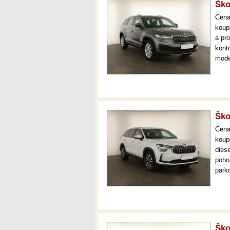
Ško
Cen
koup
a pr
kont
mode
000 
mech
Ško
Cen
koup
dies
pohon
park
displ
mrtv
Ško