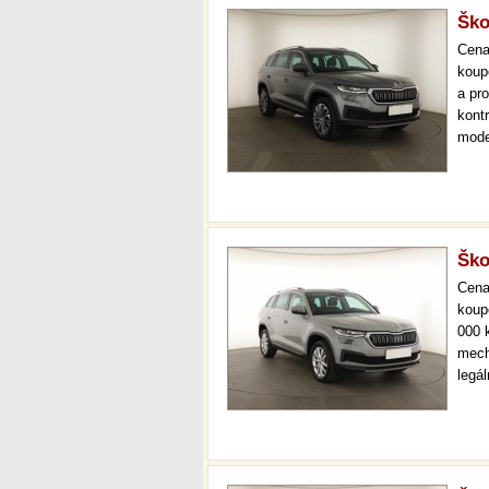
Ško
Cen
koup
a pr
kont
mode
000 
mech
Ško
Cen
koup
000 
mech
legá
ihne
36 m