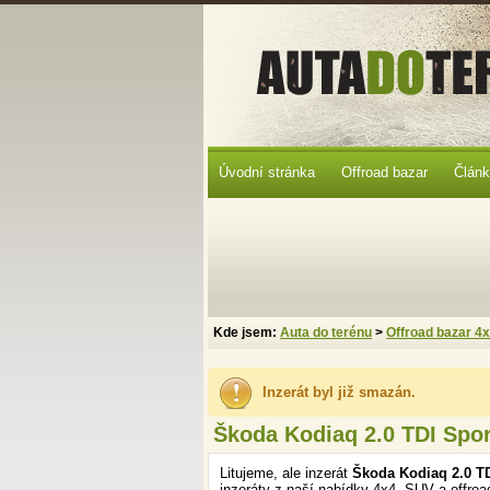
Úvodní stránka
Offroad bazar
Člán
Kde jsem:
Auta do terénu
>
Offroad bazar 4
Inzerát byl již smazán.
Škoda Kodiaq 2.0 TDI Spor
Litujeme, ale inzerát
Škoda Kodiaq 2.0 TD
inzeráty z naší nabídky 4x4, SUV a offroa