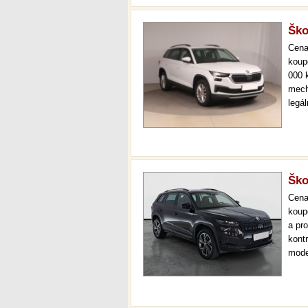
Ško
Cen
koup
000 
mech
legá
ihne
36 m
Ško
Cen
koup
a pr
kont
mode
000 
mech