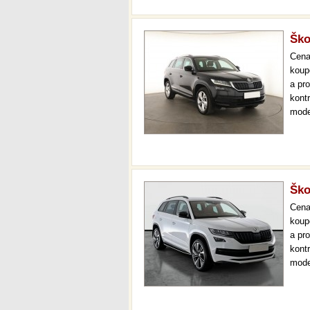
Ško
Cen
koup
a pr
kont
mode
000 
mech
Ško
Cen
koup
a pr
kont
mode
000 
mech