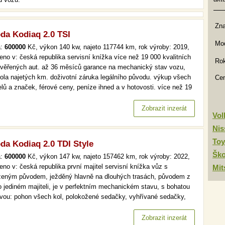
Zn
da Kodiaq 2.0 TSI
Mod
a:
600000
Kč, výkon 140 kw, najeto 117744 km, rok výroby: 2019,
eno v: česká republika servisní knížka více než 19 000 kvalitních
Rok
ověřených aut. až 36 měsíců garance na mechanický stav vozu,
rola najetých km. doživotní záruka legálního původu. výkup všech
Ce
lů a značek, férové ceny, peníze ihned a v hotovosti. více než 19
kvalitních a prověřených aut. až 36 měsíců garance na
anický stav vozu, kontrola najetých km. doživotní záruka…
Zobrazit inzerát
Vo
Nis
Toy
da Kodiaq 2.0 TDI Style
Šk
a:
600000
Kč, výkon 147 kw, najeto 157462 km, rok výroby: 2022,
eno v: česká republika první majitel servisní knížka vůz s
Mit
ženým původem, ježděný hlavně na dlouhých trasách, původem z
po jediném majiteli, je v perfektním mechanickém stavu, s bohatou
vou: pohon všech kol, polokožené sedačky, vyhřívané sedačky,
gace, automatická klimatizace, parkovací senzory. více než 19 000
itních a prověřených aut. až 36 měsíců garance na mechanický…
Zobrazit inzerát