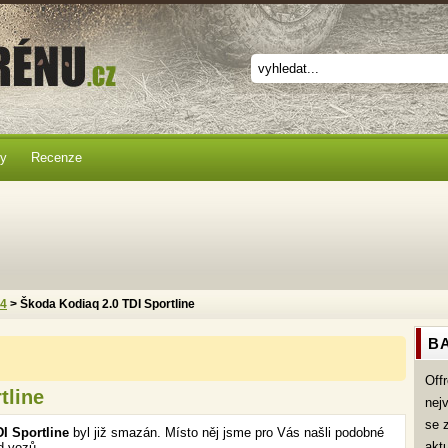
ky
Recenze
x4
> Škoda Kodiaq 2.0 TDI Sportline
BA
Off
tline
nej
se 
I Sportline
byl již smazán. Místo něj jsme pro Vás našli podobné
akt
d vozů.