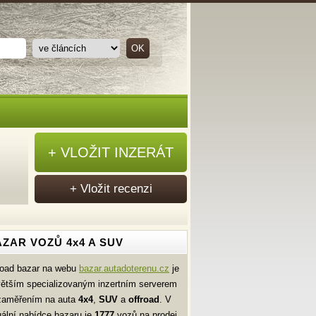
+ VLOŽIT INZERÁT
+ Vložit recenzi
ZAR VOZŮ 4x4 A SUV
road bazar na webu
bazar.autadoterenu.cz
je
větším specializovaným inzertním serverem
zaměřením na auta
4x4
,
SUV
a
offroad
. V
uální nabídce bazaru je
1777
vozů na prodej.