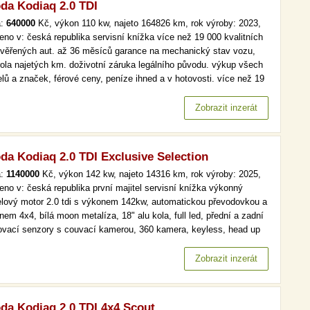
da Kodiaq 2.0 TDI
a:
640000
Kč, výkon 110 kw, najeto 164826 km, rok výroby: 2023,
eno v: česká republika servisní knížka více než 19 000 kvalitních
ověřených aut. až 36 měsíců garance na mechanický stav vozu,
rola najetých km. doživotní záruka legálního původu. výkup všech
lů a značek, férové ceny, peníze ihned a v hotovosti. více než 19
kvalitních a prověřených aut. až 36 měsíců garance na
anický stav vozu, kontrola najetých km. doživotní záruka…
Zobrazit inzerát
da Kodiaq 2.0 TDI Exclusive Selection
a:
1140000
Kč, výkon 142 kw, najeto 14316 km, rok výroby: 2025,
eno v: česká republika první majitel servisní knížka výkonný
elový motor 2.0 tdi s výkonem 142kw, automatickou převodovkou a
em 4x4, bílá moon metalíza, 18" alu kola, full led, přední a zadní
ovací senzory s couvací kamerou, 360 kamera, keyless, head up
ay, premiové audio,asistent udržení jízdy v jízdním pruhu, asistent
ého úhlu, adaptivní tempomat, elektricky posuvná…
Zobrazit inzerát
da Kodiaq 2.0 TDI 4x4 Scout