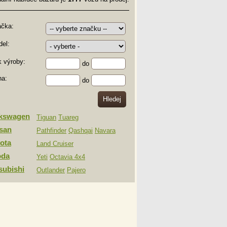
ačka:
el:
 výroby:
do
na:
do
lkswagen
Tiguan
Tuareg
san
Pathfinder
Qashqai
Navara
ota
Land Cruiser
oda
Yeti
Octavia 4x4
subishi
Outlander
Pajero