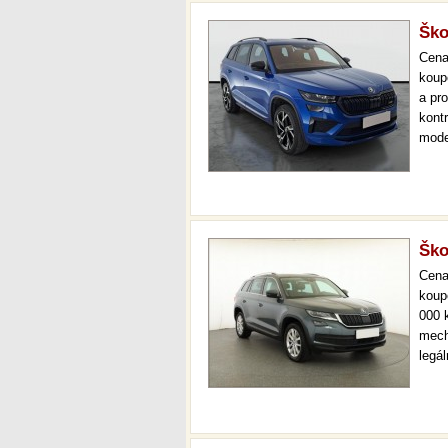
Ško
Cen
koup
a pr
kont
mode
000 
mech
Ško
Cen
koup
000 
mech
legá
ihne
36 m