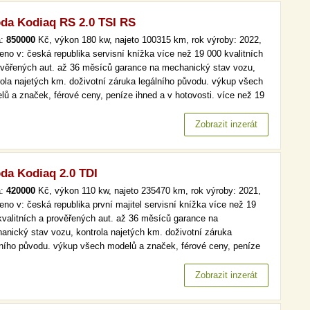
da Kodiaq RS 2.0 TSI RS
a:
850000
Kč, výkon 180 kw, najeto 100315 km, rok výroby: 2022,
eno v: česká republika servisní knížka více než 19 000 kvalitních
ověřených aut. až 36 měsíců garance na mechanický stav vozu,
rola najetých km. doživotní záruka legálního původu. výkup všech
lů a značek, férové ceny, peníze ihned a v hotovosti. více než 19
kvalitních a prověřených aut. až 36 měsíců garance na
anický stav vozu, kontrola najetých km. doživotní záruka…
Zobrazit inzerát
da Kodiaq 2.0 TDI
a:
420000
Kč, výkon 110 kw, najeto 235470 km, rok výroby: 2021,
eno v: česká republika první majitel servisní knížka více než 19
kvalitních a prověřených aut. až 36 měsíců garance na
anický stav vozu, kontrola najetých km. doživotní záruka
lního původu. výkup všech modelů a značek, férové ceny, peníze
d a v hotovosti. více než 19 000 kvalitních a prověřených aut. až
ěsíců garance na mechanický stav vozu, kontrola najetých km.…
Zobrazit inzerát