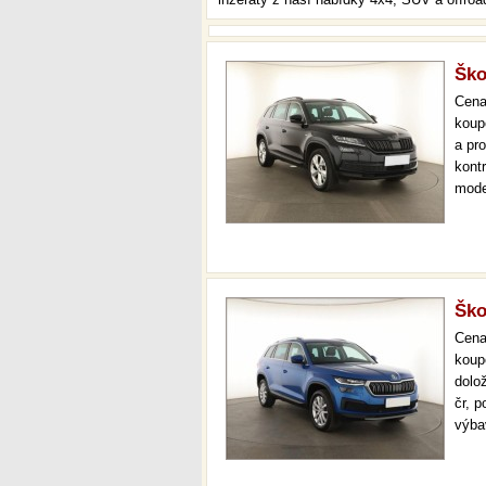
Ško
Cen
koup
a pr
kont
mode
000 
mech
Ško
Cen
koup
dolo
čr, 
výba
navi
kval