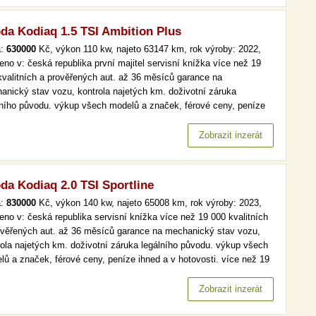
da Kodiaq 1.5 TSI Ambition Plus
a:
630000
Kč, výkon 110 kw, najeto 63147 km, rok výroby: 2022,
eno v: česká republika první majitel servisní knížka více než 19
kvalitních a prověřených aut. až 36 měsíců garance na
anický stav vozu, kontrola najetých km. doživotní záruka
lního původu. výkup všech modelů a značek, férové ceny, peníze
d a v hotovosti. více než 19 000 kvalitních a prověřených aut. až
ěsíců garance na mechanický stav vozu, kontrola najetých km.…
Zobrazit inzerát
da Kodiaq 2.0 TSI Sportline
a:
830000
Kč, výkon 140 kw, najeto 65008 km, rok výroby: 2023,
eno v: česká republika servisní knížka více než 19 000 kvalitních
ověřených aut. až 36 měsíců garance na mechanický stav vozu,
rola najetých km. doživotní záruka legálního původu. výkup všech
lů a značek, férové ceny, peníze ihned a v hotovosti. více než 19
kvalitních a prověřených aut. až 36 měsíců garance na
anický stav vozu, kontrola najetých km. doživotní záruka…
Zobrazit inzerát