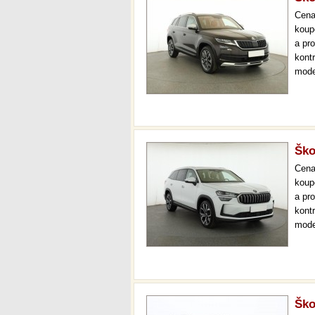
Cen
koup
a pr
kont
mode
000 
mech
Ško
Cen
koup
a pr
kont
mode
000 
mech
Ško