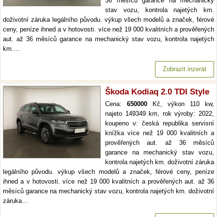
36 měsíců garance na mechanický
stav vozu, kontrola najetých km.
doživotní záruka legálního původu. výkup všech modelů a značek, férové
ceny, peníze ihned a v hotovosti. více než 19 000 kvalitních a prověřených
aut. až 36 měsíců garance na mechanický stav vozu, kontrola najetých
km.…
Zobrazit inzerát
Škoda Kodiaq 2.0 TDI Style
Cena:
650000
Kč, výkon 110 kw,
najeto 149349 km, rok výroby: 2022,
koupeno v: česká republika servisní
knížka více než 19 000 kvalitních a
prověřených aut. až 36 měsíců
garance na mechanický stav vozu,
kontrola najetých km. doživotní záruka
legálního původu. výkup všech modelů a značek, férové ceny, peníze
ihned a v hotovosti. více než 19 000 kvalitních a prověřených aut. až 36
měsíců garance na mechanický stav vozu, kontrola najetých km. doživotní
záruka…