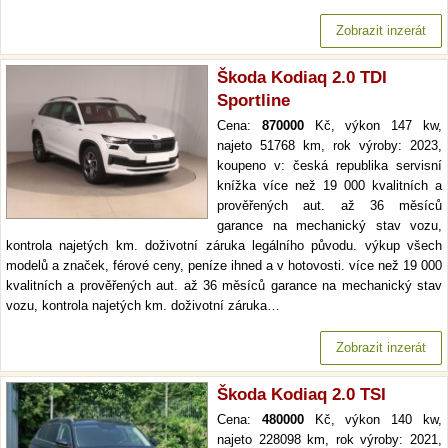
Zobrazit inzerát
Škoda Kodiaq 2.0 TDI
Sportline
Cena:
870000
Kč, výkon 147 kw,
najeto 51768 km, rok výroby: 2023,
koupeno v: česká republika servisní
knížka více než 19 000 kvalitních a
prověřených aut. až 36 měsíců
garance na mechanický stav vozu,
kontrola najetých km. doživotní záruka legálního původu. výkup všech
modelů a značek, férové ceny, peníze ihned a v hotovosti. více než 19 000
kvalitních a prověřených aut. až 36 měsíců garance na mechanický stav
vozu, kontrola najetých km. doživotní záruka…
Zobrazit inzerát
Škoda Kodiaq 2.0 TSI
Cena:
480000
Kč, výkon 140 kw,
najeto 228098 km, rok výroby: 2021,