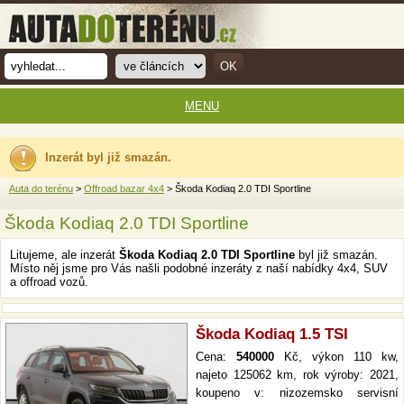
MENU
Inzerát byl již smazán.
Auta do terénu
>
Offroad bazar 4x4
> Škoda Kodiaq 2.0 TDI Sportline
Škoda Kodiaq 2.0 TDI Sportline
Litujeme, ale inzerát
Škoda Kodiaq 2.0 TDI Sportline
byl již smazán.
Místo něj jsme pro Vás našli podobné inzeráty z naší nabídky 4x4, SUV
a offroad vozů.
Škoda Kodiaq 1.5 TSI
Cena:
540000
Kč, výkon 110 kw,
najeto 125062 km, rok výroby: 2021,
koupeno v: nizozemsko servisní