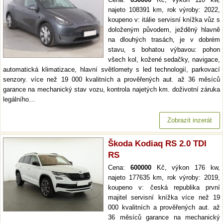
najeto 108391 km, rok výroby: 2022,
koupeno v: itálie servisní knížka vůz s
doloženým původem, ježděný hlavně
na dlouhých trasách, je v dobrém
stavu, s bohatou výbavou: pohon
všech kol, kožené sedačky, navigace,
automatická klimatizace, hlavní světlomety s led technologií, parkovací
senzory. více než 19 000 kvalitních a prověřených aut. až 36 měsíců
garance na mechanický stav vozu, kontrola najetých km. doživotní záruka
legálního…
Zobrazit inzerát
Škoda Kodiaq RS 2.0 TDI
RS
Cena:
600000
Kč, výkon 176 kw,
najeto 177635 km, rok výroby: 2019,
koupeno v: česká republika první
majitel servisní knížka více než 19
000 kvalitních a prověřených aut. až
36 měsíců garance na mechanický