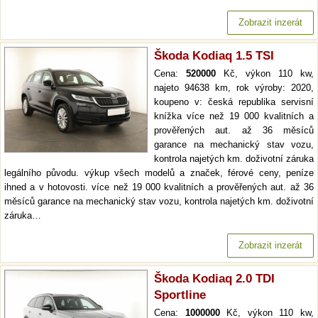
Zobrazit inzerát
Škoda Kodiaq 1.5 TSI
Cena:
520000
Kč, výkon 110 kw,
najeto 94638 km, rok výroby: 2020,
koupeno v: česká republika servisní
knížka více než 19 000 kvalitních a
prověřených aut. až 36 měsíců
garance na mechanický stav vozu,
kontrola najetých km. doživotní záruka
legálního původu. výkup všech modelů a značek, férové ceny, peníze
ihned a v hotovosti. více než 19 000 kvalitních a prověřených aut. až 36
měsíců garance na mechanický stav vozu, kontrola najetých km. doživotní
záruka…
Zobrazit inzerát
Škoda Kodiaq 2.0 TDI
Sportline
Cena:
1000000
Kč, výkon 110 kw,