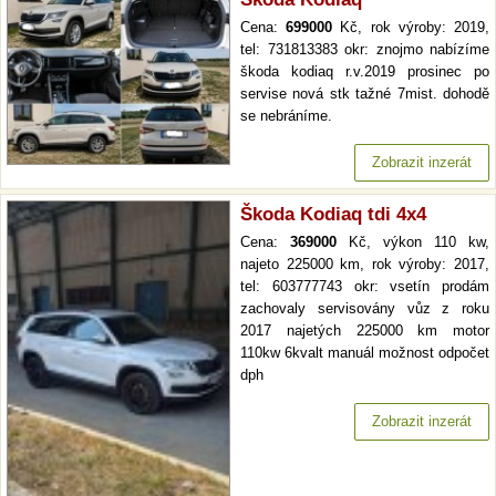
Cena:
699000
Kč, rok výroby: 2019,
tel: 731813383 okr: znojmo nabízíme
škoda kodiaq r.v.2019 prosinec po
servise nová stk tažné 7mist. dohodě
se nebráníme.
Zobrazit inzerát
Škoda Kodiaq tdi 4x4
Cena:
369000
Kč, výkon 110 kw,
najeto 225000 km, rok výroby: 2017,
tel: 603777743 okr: vsetín prodám
zachovaly servisovány vůz z roku
2017 najetých 225000 km motor
110kw 6kvalt manuál možnost odpočet
dph
Zobrazit inzerát