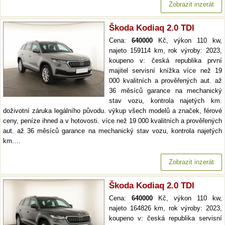
Zobrazit inzerát
Škoda Kodiaq 2.0 TDI
Cena:
640000
Kč, výkon 110 kw,
najeto 159114 km, rok výroby: 2023,
koupeno v: česká republika první
majitel servisní knížka více než 19
000 kvalitních a prověřených aut. až
36 měsíců garance na mechanický
stav vozu, kontrola najetých km.
doživotní záruka legálního původu. výkup všech modelů a značek, férové
ceny, peníze ihned a v hotovosti. více než 19 000 kvalitních a prověřených
aut. až 36 měsíců garance na mechanický stav vozu, kontrola najetých
km.…
Zobrazit inzerát
Škoda Kodiaq 2.0 TDI
Cena:
640000
Kč, výkon 110 kw,
najeto 164826 km, rok výroby: 2023,
koupeno v: česká republika servisní