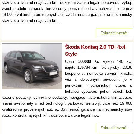
stav vozu, kontrola najetých km. doživotní záruka legálního původu. výkup
všech modelů a značek, férové ceny, peníze ihned a v hotovosti. více než
19 000 kvalitních a prověřených aut. až 36 měsíců garance na mechanický
stav vozu, kontrola najetých km.…
Zobrazit inzerát
Škoda Kodiaq 2.0 TDI 4x4
Style
Cena:
500000
Kč, výkon 140 kw,
najeto 136784 km, rok výroby: 2018,
koupeno v: německo servisní knížka
vůz s doloženým původem, je v
perfektním mechanickém stavu, s
bohatou výbavou: pohon všech kol,
kožené sedačky, vyhřívané sedačky, navigace, automatická klimatizace,
hlavní světlomety s led technologií, parkovací senzory. více než 19 000
kvalitních a prověřených aut. až 36 měsíců garance na mechanický stav
vozu, kontrola najetých km. doživotní záruka legálního…
Zobrazit inzerát