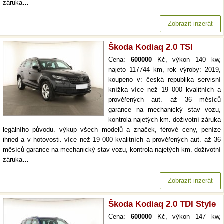
záruka…
Zobrazit inzerát
Škoda Kodiaq 2.0 TSI
Cena:
600000
Kč, výkon 140 kw,
najeto 117744 km, rok výroby: 2019,
koupeno v: česká republika servisní
knížka více než 19 000 kvalitních a
prověřených aut. až 36 měsíců
garance na mechanický stav vozu,
kontrola najetých km. doživotní záruka
legálního původu. výkup všech modelů a značek, férové ceny, peníze
ihned a v hotovosti. více než 19 000 kvalitních a prověřených aut. až 36
měsíců garance na mechanický stav vozu, kontrola najetých km. doživotní
záruka…
Zobrazit inzerát
Škoda Kodiaq 2.0 TDI Style
Cena:
600000
Kč, výkon 147 kw,