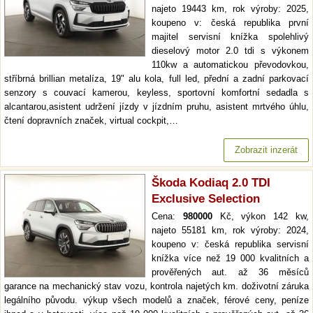
najeto 19443 km, rok výroby: 2025,
koupeno v: česká republika první
majitel servisní knížka spolehlivý
dieselový motor 2.0 tdi s výkonem
110kw a automatickou převodovkou,
stříbrná brillian metalíza, 19" alu kola, full led, přední a zadní parkovací
senzory s couvací kamerou, keyless, sportovní komfortní sedadla s
alcantarou,asistent udržení jízdy v jízdním pruhu, asistent mrtvého úhlu,
čtení dopravních značek, virtual cockpit,…
Zobrazit inzerát
Škoda Kodiaq 2.0 TDI
Exclusive Selection
Cena:
980000
Kč, výkon 142 kw,
najeto 55181 km, rok výroby: 2024,
koupeno v: česká republika servisní
knížka více než 19 000 kvalitních a
prověřených aut. až 36 měsíců
garance na mechanický stav vozu, kontrola najetých km. doživotní záruka
legálního původu. výkup všech modelů a značek, férové ceny, peníze