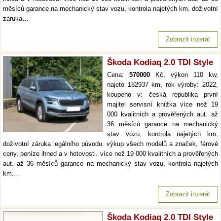
měsíců garance na mechanický stav vozu, kontrola najetých km. doživotní
záruka…
Zobrazit inzerát
Škoda Kodiaq 2.0 TDI Style
Cena:
570000
Kč, výkon 110 kw,
najeto 182937 km, rok výroby: 2022,
koupeno v: česká republika první
majitel servisní knížka více než 19
000 kvalitních a prověřených aut. až
36 měsíců garance na mechanický
stav vozu, kontrola najetých km.
doživotní záruka legálního původu. výkup všech modelů a značek, férové
ceny, peníze ihned a v hotovosti. více než 19 000 kvalitních a prověřených
aut. až 36 měsíců garance na mechanický stav vozu, kontrola najetých
km.…
Zobrazit inzerát
Škoda Kodiaq 2.0 TDI Style