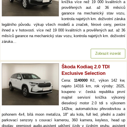
knížka více než 19 000 kvalitních a
prověřených aut. až 36 měsíců
garance na mechanický stav vozu,
kontrola najetých km. doživotní záruka
legálního původu. výkup všech modelů a značek, férové ceny, peníze
ihned a v hotovosti. více než 19 000 kvalitních a prověřených aut. až 36
měsíců garance na mechanický stav vozu, kontrola najetých km. doživotní
záruka…
Zobrazit inzerát
Škoda Kodiaq 2.0 TDI
Exclusive Selection
Cena:
1140000
Kč, výkon 142 kw,
najeto 14316 km, rok výroby: 2025,
koupeno v: česká republika první
majitel servisní knížka výkonný
dieselový motor 2.0 tdi s výkonem
142kw, automatickou převodovkou a
pohonem 4x4, bílá moon metalíza, 18" alu kola, full led, přední a zadní
parkovací senzory s couvací kamerou, 360 kamera, keyless, head up
display, premiové audio,asistent udržení jízdy v jízdním pruhu, asistent