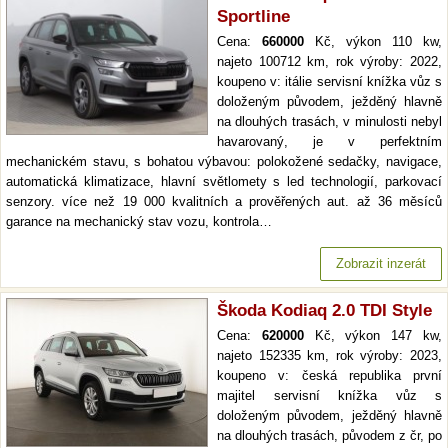
Sportline
Cena:
660000
Kč, výkon 110 kw,
najeto 100712 km, rok výroby: 2022,
koupeno v: itálie servisní knížka vůz s
doloženým původem, ježděný hlavně
na dlouhých trasách, v minulosti nebyl
havarovaný, je v perfektním
mechanickém stavu, s bohatou výbavou: polokožené sedačky, navigace,
automatická klimatizace, hlavní světlomety s led technologií, parkovací
senzory. více než 19 000 kvalitních a prověřených aut. až 36 měsíců
garance na mechanický stav vozu, kontrola…
Zobrazit inzerát
Škoda Kodiaq 2.0 TDI Style
Cena:
620000
Kč, výkon 147 kw,
najeto 152335 km, rok výroby: 2023,
koupeno v: česká republika první
majitel servisní knížka vůz s
doloženým původem, ježděný hlavně
na dlouhých trasách, původem z čr, po