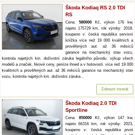
Škoda Kodiaq RS 2.0 TDI
RS
Cena:
580000
Kč, výkon 176 kw,
najeto 175729 km, rok výroby: 2018,
koupeno v: česká republika servisní
knížka více než 19 000 kvalitních a
prověřených aut. až 36 měsíců
garance na mechanický stav vozu,
kontrola najetých km. doživotní záruka legálního původu. výkup všech
modelů a značek, férové ceny, peníze ihned a v hotovosti. více než 19 000
kvalitních a prověřených aut. až 36 měsíců garance na mechanický stav
vozu, kontrola najetých km. doživotní záruka…
Zobrazit inzerát
Škoda Kodiaq 2.0 TDI
Sportline
Cena:
850000
Kč, výkon 147 kw,
najeto 66316 km, rok výroby: 2023,
koupeno v: česká republika první