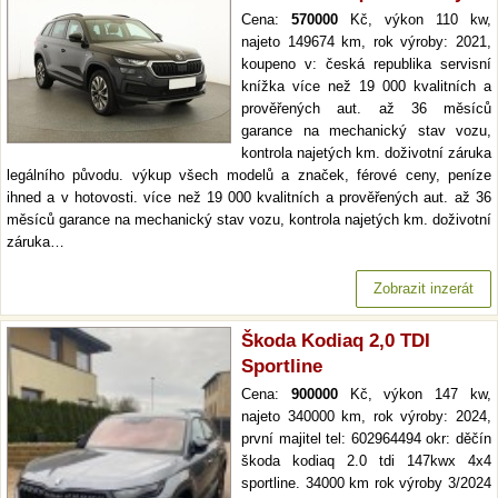
Cena:
570000
Kč, výkon 110 kw,
najeto 149674 km, rok výroby: 2021,
koupeno v: česká republika servisní
knížka více než 19 000 kvalitních a
prověřených aut. až 36 měsíců
garance na mechanický stav vozu,
kontrola najetých km. doživotní záruka
legálního původu. výkup všech modelů a značek, férové ceny, peníze
ihned a v hotovosti. více než 19 000 kvalitních a prověřených aut. až 36
měsíců garance na mechanický stav vozu, kontrola najetých km. doživotní
záruka…
Zobrazit inzerát
Škoda Kodiaq 2,0 TDI
Sportline
Cena:
900000
Kč, výkon 147 kw,
najeto 340000 km, rok výroby: 2024,
první majitel tel: 602964494 okr: děčín
škoda kodiaq 2.0 tdi 147kwx 4x4
sportline. 34000 km rok výroby 3/2024