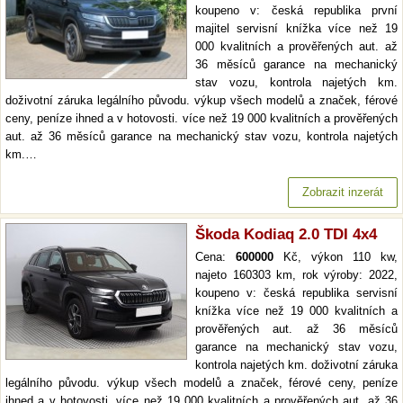
koupeno v: česká republika první
majitel servisní knížka více než 19
000 kvalitních a prověřených aut. až
36 měsíců garance na mechanický
stav vozu, kontrola najetých km.
doživotní záruka legálního původu. výkup všech modelů a značek, férové
ceny, peníze ihned a v hotovosti. více než 19 000 kvalitních a prověřených
aut. až 36 měsíců garance na mechanický stav vozu, kontrola najetých
km.…
Zobrazit inzerát
Škoda Kodiaq 2.0 TDI 4x4
Cena:
600000
Kč, výkon 110 kw,
najeto 160303 km, rok výroby: 2022,
koupeno v: česká republika servisní
knížka více než 19 000 kvalitních a
prověřených aut. až 36 měsíců
garance na mechanický stav vozu,
kontrola najetých km. doživotní záruka
legálního původu. výkup všech modelů a značek, férové ceny, peníze
ihned a v hotovosti. více než 19 000 kvalitních a prověřených aut. až 36