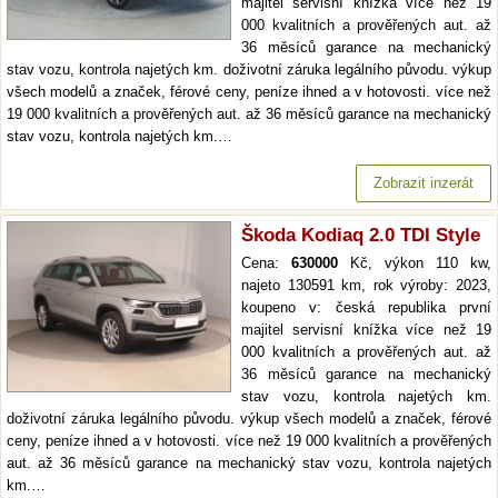
majitel servisní knížka více než 19
000 kvalitních a prověřených aut. až
36 měsíců garance na mechanický
stav vozu, kontrola najetých km. doživotní záruka legálního původu. výkup
všech modelů a značek, férové ceny, peníze ihned a v hotovosti. více než
19 000 kvalitních a prověřených aut. až 36 měsíců garance na mechanický
stav vozu, kontrola najetých km.…
Zobrazit inzerát
Škoda Kodiaq 2.0 TDI Style
Cena:
630000
Kč, výkon 110 kw,
najeto 130591 km, rok výroby: 2023,
koupeno v: česká republika první
majitel servisní knížka více než 19
000 kvalitních a prověřených aut. až
36 měsíců garance na mechanický
stav vozu, kontrola najetých km.
doživotní záruka legálního původu. výkup všech modelů a značek, férové
ceny, peníze ihned a v hotovosti. více než 19 000 kvalitních a prověřených
aut. až 36 měsíců garance na mechanický stav vozu, kontrola najetých
km.…