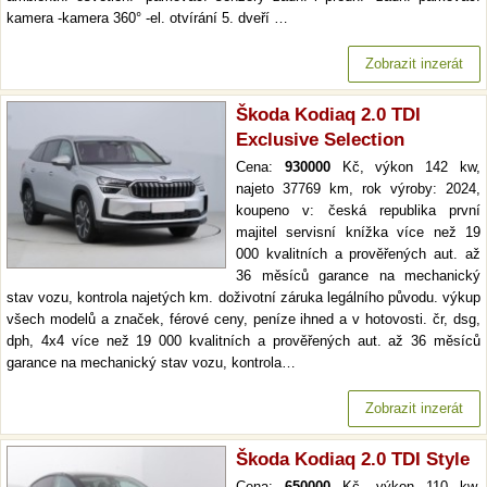
kamera -kamera 360° -el. otvírání 5. dveří …
Zobrazit inzerát
Škoda Kodiaq 2.0 TDI
Exclusive Selection
Cena:
930000
Kč, výkon 142 kw,
najeto 37769 km, rok výroby: 2024,
koupeno v: česká republika první
majitel servisní knížka více než 19
000 kvalitních a prověřených aut. až
36 měsíců garance na mechanický
stav vozu, kontrola najetých km. doživotní záruka legálního původu. výkup
všech modelů a značek, férové ceny, peníze ihned a v hotovosti. čr, dsg,
dph, 4x4 více než 19 000 kvalitních a prověřených aut. až 36 měsíců
garance na mechanický stav vozu, kontrola…
Zobrazit inzerát
Škoda Kodiaq 2.0 TDI Style
Cena:
650000
Kč, výkon 110 kw,