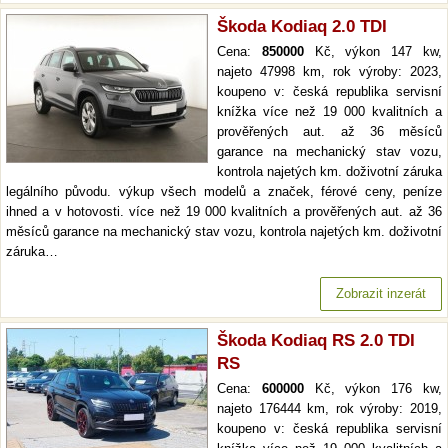
Škoda Kodiaq 2.0 TDI
Cena:
850000
Kč, výkon 147 kw,
najeto 47998 km, rok výroby: 2023,
koupeno v: česká republika servisní
knížka více než 19 000 kvalitních a
prověřených aut. až 36 měsíců
garance na mechanický stav vozu,
kontrola najetých km. doživotní záruka
legálního původu. výkup všech modelů a značek, férové ceny, peníze
ihned a v hotovosti. více než 19 000 kvalitních a prověřených aut. až 36
měsíců garance na mechanický stav vozu, kontrola najetých km. doživotní
záruka…
Zobrazit inzerát
Škoda Kodiaq RS 2.0 TDI
RS
Cena:
600000
Kč, výkon 176 kw,
najeto 176444 km, rok výroby: 2019,
koupeno v: česká republika servisní