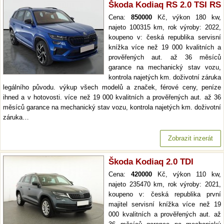
Škoda Kodiaq RS 2.0 TSI RS
Cena:
850000
Kč, výkon 180 kw,
najeto 100315 km, rok výroby: 2022,
koupeno v: česká republika servisní
knížka více než 19 000 kvalitních a
prověřených aut. až 36 měsíců
garance na mechanický stav vozu,
kontrola najetých km. doživotní záruka
legálního původu. výkup všech modelů a značek, férové ceny, peníze
ihned a v hotovosti. více než 19 000 kvalitních a prověřených aut. až 36
měsíců garance na mechanický stav vozu, kontrola najetých km. doživotní
záruka…
Zobrazit inzerát
Škoda Kodiaq 2.0 TDI
Cena:
420000
Kč, výkon 110 kw,
najeto 235470 km, rok výroby: 2021,
koupeno v: česká republika první
majitel servisní knížka více než 19
000 kvalitních a prověřených aut. až