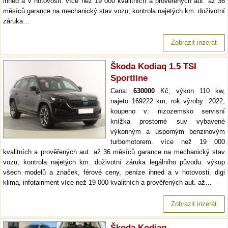
ihned a v hotovosti. více než 19 000 kvalitních a prověřených aut. až 36
měsíců garance na mechanický stav vozu, kontrola najetých km. doživotní
záruka…
Zobrazit inzerát
Škoda Kodiaq 1.5 TSI
Sportline
Cena:
630000
Kč, výkon 110 kw,
najeto 169222 km, rok výroby: 2022,
koupeno v: nizozemsko servisní
knížka prostorné suv vybavené
výkonným a úsporným benzinovým
turbomotorem. více než 19 000
kvalitních a prověřených aut. až 36 měsíců garance na mechanický stav
vozu, kontrola najetých km. doživotní záruka legálního původu. výkup
všech modelů a značek, férové ceny, peníze ihned a v hotovosti. digi
klima, infotainment více než 19 000 kvalitních a prověřených aut. až…
Zobrazit inzerát
Škoda Kodiaq