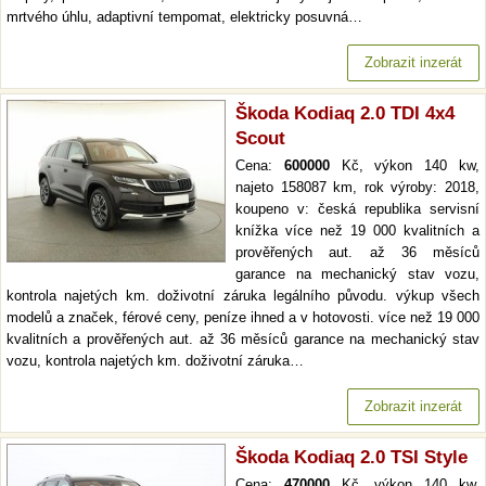
mrtvého úhlu, adaptivní tempomat, elektricky posuvná…
Zobrazit inzerát
Škoda Kodiaq 2.0 TDI 4x4
Scout
Cena:
600000
Kč, výkon 140 kw,
najeto 158087 km, rok výroby: 2018,
koupeno v: česká republika servisní
knížka více než 19 000 kvalitních a
prověřených aut. až 36 měsíců
garance na mechanický stav vozu,
kontrola najetých km. doživotní záruka legálního původu. výkup všech
modelů a značek, férové ceny, peníze ihned a v hotovosti. více než 19 000
kvalitních a prověřených aut. až 36 měsíců garance na mechanický stav
vozu, kontrola najetých km. doživotní záruka…
Zobrazit inzerát
Škoda Kodiaq 2.0 TSI Style
Cena:
470000
Kč, výkon 140 kw,