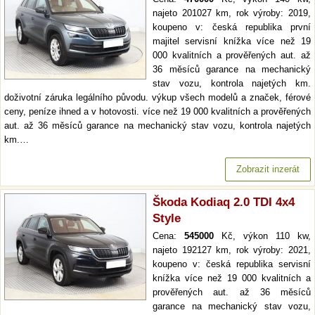
najeto 201027 km, rok výroby: 2019,
koupeno v: česká republika první
majitel servisní knížka více než 19
000 kvalitních a prověřených aut. až
36 měsíců garance na mechanický
stav vozu, kontrola najetých km.
doživotní záruka legálního původu. výkup všech modelů a značek, férové
ceny, peníze ihned a v hotovosti. více než 19 000 kvalitních a prověřených
aut. až 36 měsíců garance na mechanický stav vozu, kontrola najetých
km.…
Zobrazit inzerát
Škoda Kodiaq 2.0 TDI 4x4
Style
Cena:
545000
Kč, výkon 110 kw,
najeto 192127 km, rok výroby: 2021,
koupeno v: česká republika servisní
knížka více než 19 000 kvalitních a
prověřených aut. až 36 měsíců
garance na mechanický stav vozu,