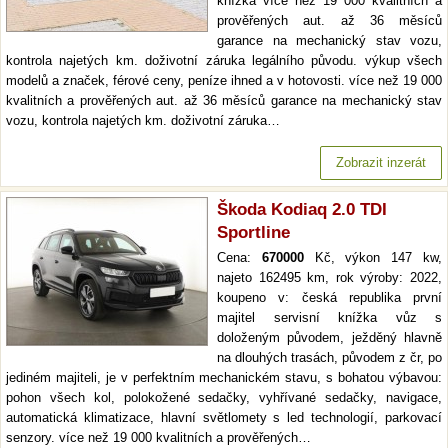
knížka více než 19 000 kvalitních a
prověřených aut. až 36 měsíců
garance na mechanický stav vozu,
kontrola najetých km. doživotní záruka legálního původu. výkup všech
modelů a značek, férové ceny, peníze ihned a v hotovosti. více než 19 000
kvalitních a prověřených aut. až 36 měsíců garance na mechanický stav
vozu, kontrola najetých km. doživotní záruka…
Zobrazit inzerát
Škoda Kodiaq 2.0 TDI
Sportline
Cena:
670000
Kč, výkon 147 kw,
najeto 162495 km, rok výroby: 2022,
koupeno v: česká republika první
majitel servisní knížka vůz s
doloženým původem, ježděný hlavně
na dlouhých trasách, původem z čr, po
jediném majiteli, je v perfektním mechanickém stavu, s bohatou výbavou:
pohon všech kol, polokožené sedačky, vyhřívané sedačky, navigace,
automatická klimatizace, hlavní světlomety s led technologií, parkovací
senzory. více než 19 000 kvalitních a prověřených…