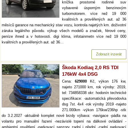
knížka prostorné rodinné suv
vybavené úsporným benzinovým
turbomotorem. více než 19 000
kvalitních a prověřených aut. až 36
měsíců garance na mechanický stav vozu, kontrola najetých km. doživotní
záruka legálního původu. výkup všech modelů a značek, férové ceny,
peníze ihned a v hotovosti. digi klima, infotainmetn více než 19 000
kvalitních a prověřených aut. až 36…
Zobrazit inzerát
Škoda Kodiaq 2,0 RS TDI
176kW 4x4 DSG
Cena:
629000
Kč, výkon 176 kw,
najeto 271000 km, rok výroby: 2019,
tel: 734858338 okr: hodonín technické
specifikace: -automatická převodovka
dsg 7st. 4x4 -rok výroby 2019 -najeto
271.000km -výkon 176kw/236hp -stk
do 3.2.2027 -aktuálně komplet nové brzdy výbava: -navigace -pádla na
volantu pro manuální řazení -nezávislé topení na dálkové ovládání -
ambientní osvětlení -parkovací senzory zadní i přední -zadní parkovací