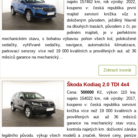
najeto 157462 km, rok výroby: 2022,
koupeno v: česká republika první
majitel servisní knížka vůz s
doloženým původem, ježděný hlavně
na dlouhých trasách, původem z čr, po
jediném majiteli, je v perfektním
mechanickém stavu, s bohatou výbavou: pohon všech kol, polokožené
sedačky, vyhřívané sedačky, navigace, automatická klimatizace,
parkovací senzory. více než 19 000 kvalitních a prověřených aut. až 36
měsíců garance na mechanický…
Zobrazit inzerát
Škoda Kodiaq 2.0 TDI 4x4
Cena:
500000
Kč, výkon 110 kw,
najeto 154022 km, rok výroby: 2017,
koupeno v: česká republika servisní
knížka více než 19 000 kvalitních a
prověřených aut. až 36 měsíců
garance na mechanický stav vozu,
kontrola najetých km. doživotní záruka
legálního původu. výkup všech modelů a značek, férové ceny, peníze