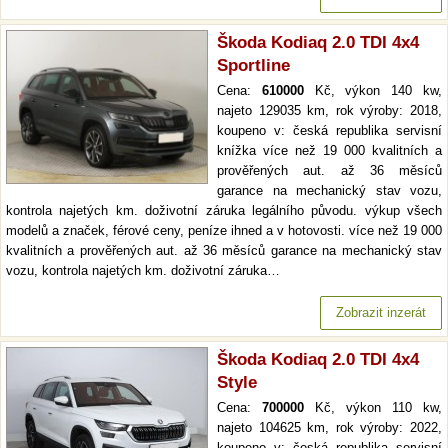
Škoda Kodiaq 2.0 TDI 4x4
Sportline
Cena:
610000
Kč, výkon 140 kw,
najeto 129035 km, rok výroby: 2018,
koupeno v: česká republika servisní
knížka více než 19 000 kvalitních a
prověřených aut. až 36 měsíců
garance na mechanický stav vozu,
kontrola najetých km. doživotní záruka legálního původu. výkup všech
modelů a značek, férové ceny, peníze ihned a v hotovosti. více než 19 000
kvalitních a prověřených aut. až 36 měsíců garance na mechanický stav
vozu, kontrola najetých km. doživotní záruka…
Zobrazit inzerát
Škoda Kodiaq 2.0 TDI 4x4
Style
Cena:
700000
Kč, výkon 110 kw,
najeto 104625 km, rok výroby: 2022,
koupeno v: česká republika servisní