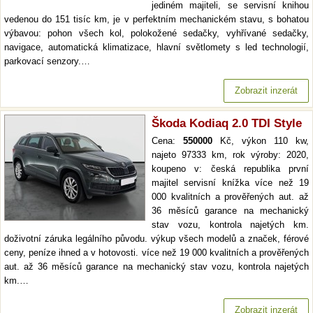
jediném majiteli, se servisní knihou
vedenou do 151 tisíc km, je v perfektním mechanickém stavu, s bohatou
výbavou: pohon všech kol, polokožené sedačky, vyhřívané sedačky,
navigace, automatická klimatizace, hlavní světlomety s led technologií,
parkovací senzory.…
Zobrazit inzerát
Škoda Kodiaq 2.0 TDI Style
Cena:
550000
Kč, výkon 110 kw,
najeto 97333 km, rok výroby: 2020,
koupeno v: česká republika první
majitel servisní knížka více než 19
000 kvalitních a prověřených aut. až
36 měsíců garance na mechanický
stav vozu, kontrola najetých km.
doživotní záruka legálního původu. výkup všech modelů a značek, férové
ceny, peníze ihned a v hotovosti. více než 19 000 kvalitních a prověřených
aut. až 36 měsíců garance na mechanický stav vozu, kontrola najetých
km.…
Zobrazit inzerát