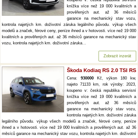
knížka více než 19 000 kvalitních a
prověřených aut. až 36 měsíců
garance na mechanický stav vozu,
kontrola najetých km. doživotní záruka legálního původu. výkup všech
modelů a značek, férové ceny, peníze ihned a v hotovosti. více než 19 000
kvalitních a prověřených aut. až 36 měsíců garance na mechanický stav
vozu, kontrola najetých km. doživotní záruka…
Zobrazit inzerát
Škoda Kodiaq RS 2.0 TSI RS
Cena:
930000
Kč, výkon 180 kw,
najeto 71133 km, rok výroby: 2023,
koupeno v: česká republika servisní
knížka více než 19 000 kvalitních a
prověřených aut. až 36 měsíců
garance na mechanický stav vozu,
kontrola najetých km. doživotní záruka
legálního původu. výkup všech modelů a značek, férové ceny, peníze
ihned a v hotovosti. více než 19 000 kvalitních a prověřených aut. až 36
měsíců garance na mechanický stav vozu, kontrola najetých km. doživotní