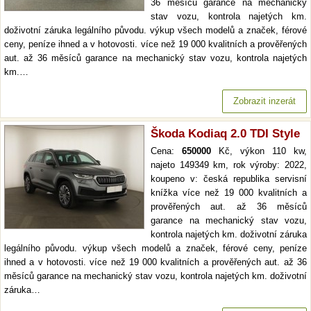
36 měsíců garance na mechanický
stav vozu, kontrola najetých km.
doživotní záruka legálního původu. výkup všech modelů a značek, férové
ceny, peníze ihned a v hotovosti. více než 19 000 kvalitních a prověřených
aut. až 36 měsíců garance na mechanický stav vozu, kontrola najetých
km.…
Zobrazit inzerát
Škoda Kodiaq 2.0 TDI Style
Cena:
650000
Kč, výkon 110 kw,
najeto 149349 km, rok výroby: 2022,
koupeno v: česká republika servisní
knížka více než 19 000 kvalitních a
prověřených aut. až 36 měsíců
garance na mechanický stav vozu,
kontrola najetých km. doživotní záruka
legálního původu. výkup všech modelů a značek, férové ceny, peníze
ihned a v hotovosti. více než 19 000 kvalitních a prověřených aut. až 36
měsíců garance na mechanický stav vozu, kontrola najetých km. doživotní
záruka…