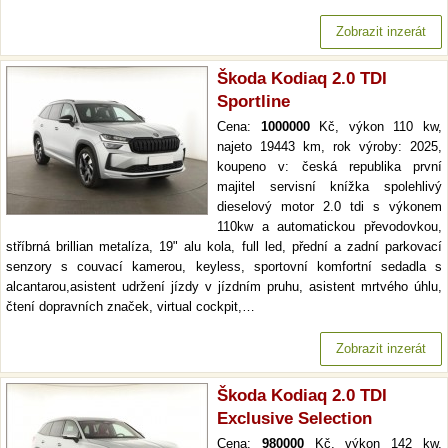
Zobrazit inzerát
Škoda Kodiaq 2.0 TDI
Sportline
Cena:
1000000
Kč, výkon 110 kw,
najeto 19443 km, rok výroby: 2025,
koupeno v: česká republika první
majitel servisní knížka spolehlivý
dieselový motor 2.0 tdi s výkonem
110kw a automatickou převodovkou,
stříbrná brillian metalíza, 19" alu kola, full led, přední a zadní parkovací
senzory s couvací kamerou, keyless, sportovní komfortní sedadla s
alcantarou,asistent udržení jízdy v jízdním pruhu, asistent mrtvého úhlu,
čtení dopravních značek, virtual cockpit,…
Zobrazit inzerát
Škoda Kodiaq 2.0 TDI
Exclusive Selection
Cena:
980000
Kč, výkon 142 kw,