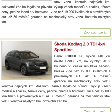
stav vozu, kontrola najetých km.
doživotní záruka legálního původu. výkup všech modelů a značek, férové
ceny, peníze ihned a v hotovosti. více než 19 000 kvalitních a prověřených
aut. až 36 měsíců garance na mechanický stav vozu, kontrola najetých
km.…
Zobrazit inzerát
Škoda Kodiaq 2.0 TDI 4x4
Sportline
Cena:
610000
Kč, výkon 140 kw,
najeto 129035 km, rok výroby: 2018,
koupeno v: česká republika servisní
knížka více než 19 000 kvalitních a
prověřených aut. až 36 měsíců
garance na mechanický stav vozu,
kontrola najetých km. doživotní záruka legálního původu. výkup všech
modelů a značek, férové ceny, peníze ihned a v hotovosti. více než 19 000
kvalitních a prověřených aut. až 36 měsíců garance na mechanický stav
vozu, kontrola najetých km. doživotní záruka…
Zobrazit inzerát