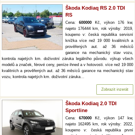
Škoda Kodiaq RS 2.0 TDI
RS
Cena:
600000
Kč, výkon 176 kw,
najeto 176444 km, rok výroby: 2019,
koupeno v: česká republika servisní
knížka více než 19 000 kvalitních a
prověřených aut. až 36 měsíců
garance na mechanický stav vozu,
kontrola najetých km. doživotní záruka legálního původu. výkup všech
modelů a značek, férové ceny, peníze ihned a v hotovosti. více než 19 000
kvalitních a prověřených aut. až 36 měsíců garance na mechanický stav
vozu, kontrola najetých km. doživotní záruka…
Zobrazit inzerát
Škoda Kodiaq 2.0 TDI
Sportline
Cena:
670000
Kč, výkon 147 kw,
najeto 162495 km, rok výroby: 2022,
koupeno v: česká republika první