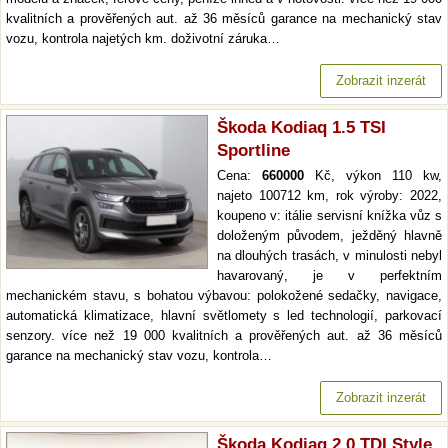
kvalitních a prověřených aut. až 36 měsíců garance na mechanický stav
vozu, kontrola najetých km. doživotní záruka…
Zobrazit inzerát
Škoda Kodiaq 1.5 TSI
Sportline
Cena:
660000
Kč, výkon 110 kw,
najeto 100712 km, rok výroby: 2022,
koupeno v: itálie servisní knížka vůz s
doloženým původem, ježděný hlavně
na dlouhých trasách, v minulosti nebyl
havarovaný, je v perfektním
mechanickém stavu, s bohatou výbavou: polokožené sedačky, navigace,
automatická klimatizace, hlavní světlomety s led technologií, parkovací
senzory. více než 19 000 kvalitních a prověřených aut. až 36 měsíců
garance na mechanický stav vozu, kontrola…
Zobrazit inzerát
Škoda Kodiaq 2.0 TDI Style