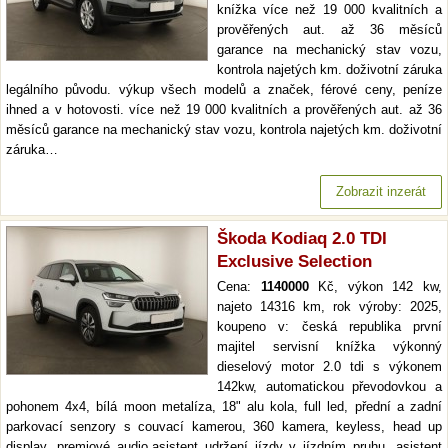
knížka více než 19 000 kvalitních a
prověřených aut. až 36 měsíců
garance na mechanický stav vozu,
kontrola najetých km. doživotní záruka
legálního původu. výkup všech modelů a značek, férové ceny, peníze
ihned a v hotovosti. více než 19 000 kvalitních a prověřených aut. až 36
měsíců garance na mechanický stav vozu, kontrola najetých km. doživotní
záruka…
Zobrazit inzerát
Škoda Kodiaq 2.0 TDI
Exclusive Selection
Cena:
1140000
Kč, výkon 142 kw,
najeto 14316 km, rok výroby: 2025,
koupeno v: česká republika první
majitel servisní knížka výkonný
dieselový motor 2.0 tdi s výkonem
142kw, automatickou převodovkou a
pohonem 4x4, bílá moon metalíza, 18" alu kola, full led, přední a zadní
parkovací senzory s couvací kamerou, 360 kamera, keyless, head up
display, premiové audio,asistent udržení jízdy v jízdním pruhu, asistent