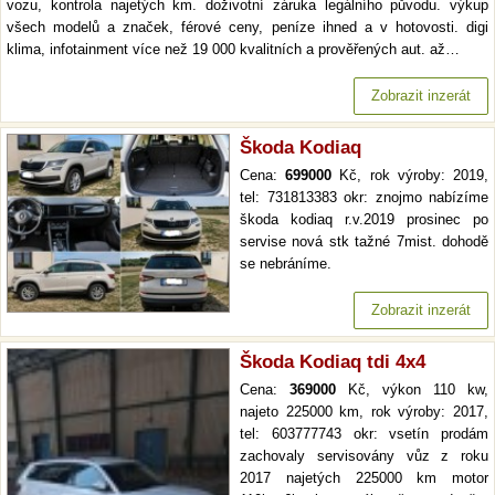
vozu, kontrola najetých km. doživotní záruka legálního původu. výkup
všech modelů a značek, férové ceny, peníze ihned a v hotovosti. digi
klima, infotainment více než 19 000 kvalitních a prověřených aut. až…
Zobrazit inzerát
Škoda Kodiaq
Cena:
699000
Kč, rok výroby: 2019,
tel: 731813383 okr: znojmo nabízíme
škoda kodiaq r.v.2019 prosinec po
servise nová stk tažné 7mist. dohodě
se nebráníme.
Zobrazit inzerát
Škoda Kodiaq tdi 4x4
Cena:
369000
Kč, výkon 110 kw,
najeto 225000 km, rok výroby: 2017,
tel: 603777743 okr: vsetín prodám
zachovaly servisovány vůz z roku
2017 najetých 225000 km motor