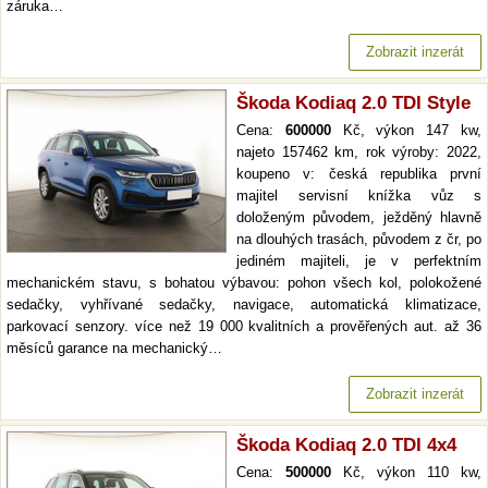
záruka…
Zobrazit inzerát
Škoda Kodiaq 2.0 TDI Style
Cena:
600000
Kč, výkon 147 kw,
najeto 157462 km, rok výroby: 2022,
koupeno v: česká republika první
majitel servisní knížka vůz s
doloženým původem, ježděný hlavně
na dlouhých trasách, původem z čr, po
jediném majiteli, je v perfektním
mechanickém stavu, s bohatou výbavou: pohon všech kol, polokožené
sedačky, vyhřívané sedačky, navigace, automatická klimatizace,
parkovací senzory. více než 19 000 kvalitních a prověřených aut. až 36
měsíců garance na mechanický…
Zobrazit inzerát
Škoda Kodiaq 2.0 TDI 4x4
Cena:
500000
Kč, výkon 110 kw,