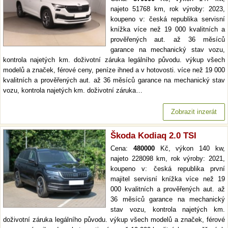
najeto 51768 km, rok výroby: 2023,
koupeno v: česká republika servisní
knížka více než 19 000 kvalitních a
prověřených aut. až 36 měsíců
garance na mechanický stav vozu,
kontrola najetých km. doživotní záruka legálního původu. výkup všech
modelů a značek, férové ceny, peníze ihned a v hotovosti. více než 19 000
kvalitních a prověřených aut. až 36 měsíců garance na mechanický stav
vozu, kontrola najetých km. doživotní záruka…
Zobrazit inzerát
Škoda Kodiaq 2.0 TSI
Cena:
480000
Kč, výkon 140 kw,
najeto 228098 km, rok výroby: 2021,
koupeno v: česká republika první
majitel servisní knížka více než 19
000 kvalitních a prověřených aut. až
36 měsíců garance na mechanický
stav vozu, kontrola najetých km.
doživotní záruka legálního původu. výkup všech modelů a značek, férové