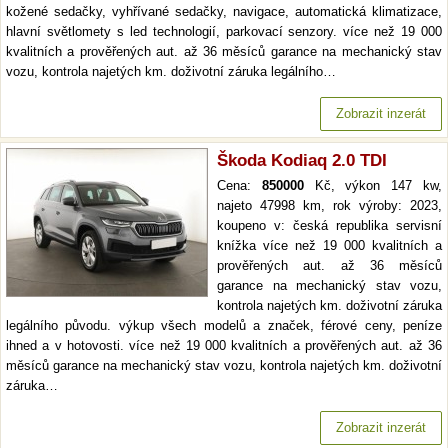
kožené sedačky, vyhřívané sedačky, navigace, automatická klimatizace,
hlavní světlomety s led technologií, parkovací senzory. více než 19 000
kvalitních a prověřených aut. až 36 měsíců garance na mechanický stav
vozu, kontrola najetých km. doživotní záruka legálního…
Zobrazit inzerát
Škoda Kodiaq 2.0 TDI
Cena:
850000
Kč, výkon 147 kw,
najeto 47998 km, rok výroby: 2023,
koupeno v: česká republika servisní
knížka více než 19 000 kvalitních a
prověřených aut. až 36 měsíců
garance na mechanický stav vozu,
kontrola najetých km. doživotní záruka
legálního původu. výkup všech modelů a značek, férové ceny, peníze
ihned a v hotovosti. více než 19 000 kvalitních a prověřených aut. až 36
měsíců garance na mechanický stav vozu, kontrola najetých km. doživotní
záruka…
Zobrazit inzerát