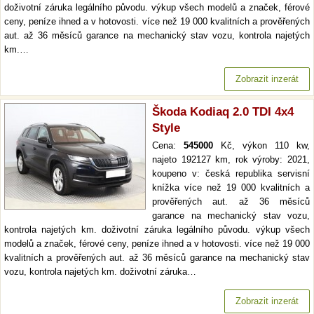
doživotní záruka legálního původu. výkup všech modelů a značek, férové
ceny, peníze ihned a v hotovosti. více než 19 000 kvalitních a prověřených
aut. až 36 měsíců garance na mechanický stav vozu, kontrola najetých
km.…
Zobrazit inzerát
Škoda Kodiaq 2.0 TDI 4x4
Style
Cena:
545000
Kč, výkon 110 kw,
najeto 192127 km, rok výroby: 2021,
koupeno v: česká republika servisní
knížka více než 19 000 kvalitních a
prověřených aut. až 36 měsíců
garance na mechanický stav vozu,
kontrola najetých km. doživotní záruka legálního původu. výkup všech
modelů a značek, férové ceny, peníze ihned a v hotovosti. více než 19 000
kvalitních a prověřených aut. až 36 měsíců garance na mechanický stav
vozu, kontrola najetých km. doživotní záruka…
Zobrazit inzerát