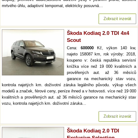
mrtvého úhlu, adaptivní tempomat, elektricky posuvná…
Zobrazit inzerát
Škoda Kodiaq 2.0 TDI 4x4
Scout
Cena:
600000
Kč, výkon 140 kw,
najeto 158087 km, rok výroby: 2018,
koupeno v: česká republika servisní
knížka více než 19 000 kvalitních a
prověřených aut. až 36 měsíců
garance na mechanický stav vozu,
kontrola najetých km. doživotní záruka legálního původu. výkup všech
modelů a značek, férové ceny, peníze ihned a v hotovosti. více než 19 000
kvalitních a prověřených aut. až 36 měsíců garance na mechanický stav
vozu, kontrola najetých km. doživotní záruka…
Zobrazit inzerát
Škoda Kodiaq 2.0 TDI
Exclusive Selection