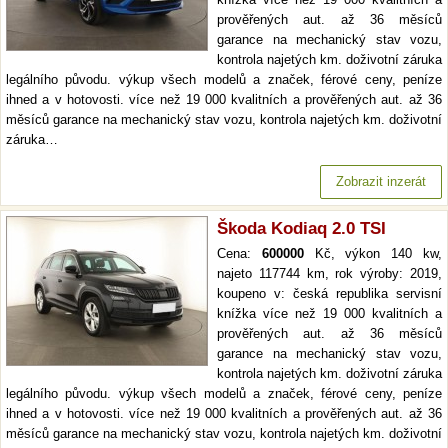
prověřených aut. až 36 měsíců
garance na mechanický stav vozu,
kontrola najetých km. doživotní záruka
legálního původu. výkup všech modelů a značek, férové ceny, peníze
ihned a v hotovosti. více než 19 000 kvalitních a prověřených aut. až 36
měsíců garance na mechanický stav vozu, kontrola najetých km. doživotní
záruka…
Zobrazit inzerát
Škoda Kodiaq 2.0 TSI
Cena:
600000
Kč, výkon 140 kw,
najeto 117744 km, rok výroby: 2019,
koupeno v: česká republika servisní
knížka více než 19 000 kvalitních a
prověřených aut. až 36 měsíců
garance na mechanický stav vozu,
kontrola najetých km. doživotní záruka
legálního původu. výkup všech modelů a značek, férové ceny, peníze
ihned a v hotovosti. více než 19 000 kvalitních a prověřených aut. až 36
měsíců garance na mechanický stav vozu, kontrola najetých km. doživotní