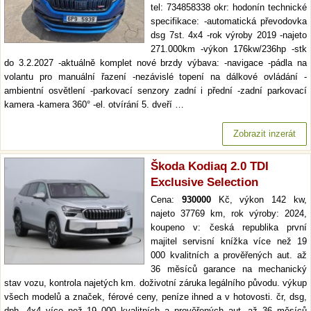
tel: 734858338 okr: hodonín technické
specifikace: -automatická převodovka
dsg 7st. 4x4 -rok výroby 2019 -najeto
271.000km -výkon 176kw/236hp -stk
do 3.2.2027 -aktuálně komplet nové brzdy výbava: -navigace -pádla na
volantu pro manuální řazení -nezávislé topení na dálkové ovládání -
ambientní osvětlení -parkovací senzory zadní i přední -zadní parkovací
kamera -kamera 360° -el. otvírání 5. dveří …
Zobrazit inzerát
Škoda Kodiaq 2.0 TDI
Exclusive Selection
Cena:
930000
Kč, výkon 142 kw,
najeto 37769 km, rok výroby: 2024,
koupeno v: česká republika první
majitel servisní knížka více než 19
000 kvalitních a prověřených aut. až
36 měsíců garance na mechanický
stav vozu, kontrola najetých km. doživotní záruka legálního původu. výkup
všech modelů a značek, férové ceny, peníze ihned a v hotovosti. čr, dsg,
dph, 4x4 více než 19 000 kvalitních a prověřených aut. až 36 měsíců