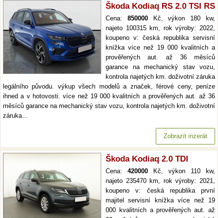
Škoda Kodiaq RS 2.0 TSI RS
Cena:
850000
Kč, výkon 180 kw,
najeto 100315 km, rok výroby: 2022,
koupeno v: česká republika servisní
knížka více než 19 000 kvalitních a
prověřených aut. až 36 měsíců
garance na mechanický stav vozu,
kontrola najetých km. doživotní záruka
legálního původu. výkup všech modelů a značek, férové ceny, peníze
ihned a v hotovosti. více než 19 000 kvalitních a prověřených aut. až 36
měsíců garance na mechanický stav vozu, kontrola najetých km. doživotní
záruka…
Zobrazit inzerát
Škoda Kodiaq 2.0 TDI
Cena:
420000
Kč, výkon 110 kw,
najeto 235470 km, rok výroby: 2021,
koupeno v: česká republika první
majitel servisní knížka více než 19
000 kvalitních a prověřených aut. až