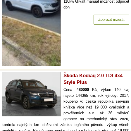
110kw 6kvalt manuál možnost odpočet
dph
Zobrazit inzerát
Škoda Kodiaq 2.0 TDI 4x4
Style Plus
Cena:
480000
Kč, výkon 140 kw,
najeto 144365 km, rok výroby: 2017,
koupeno v: česká republika servisní
knížka více než 19 000 kvalitních a
prověřených aut. až 36 měsíců
garance na mechanický stav vozu,
kontrola najetých km. doživotní záruka legálního původu. výkup všech
modelů a značek, férové ceny, peníze ihned a v hotovosti. více než 19 000