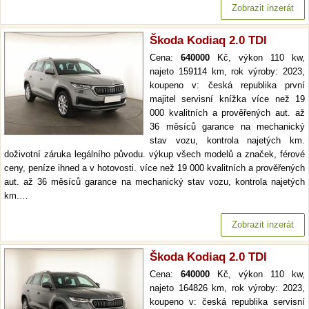
Zobrazit inzerát
Škoda Kodiaq 2.0 TDI
Cena:
640000
Kč, výkon 110 kw,
najeto 159114 km, rok výroby: 2023,
koupeno v: česká republika první
majitel servisní knížka více než 19
000 kvalitních a prověřených aut. až
36 měsíců garance na mechanický
stav vozu, kontrola najetých km.
doživotní záruka legálního původu. výkup všech modelů a značek, férové
ceny, peníze ihned a v hotovosti. více než 19 000 kvalitních a prověřených
aut. až 36 měsíců garance na mechanický stav vozu, kontrola najetých
km.…
Zobrazit inzerát
Škoda Kodiaq 2.0 TDI
Cena:
640000
Kč, výkon 110 kw,
najeto 164826 km, rok výroby: 2023,
koupeno v: česká republika servisní