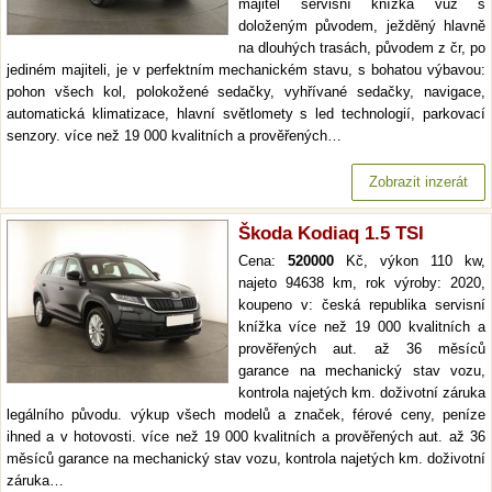
majitel servisní knížka vůz s
doloženým původem, ježděný hlavně
na dlouhých trasách, původem z čr, po
jediném majiteli, je v perfektním mechanickém stavu, s bohatou výbavou:
pohon všech kol, polokožené sedačky, vyhřívané sedačky, navigace,
automatická klimatizace, hlavní světlomety s led technologií, parkovací
senzory. více než 19 000 kvalitních a prověřených…
Zobrazit inzerát
Škoda Kodiaq 1.5 TSI
Cena:
520000
Kč, výkon 110 kw,
najeto 94638 km, rok výroby: 2020,
koupeno v: česká republika servisní
knížka více než 19 000 kvalitních a
prověřených aut. až 36 měsíců
garance na mechanický stav vozu,
kontrola najetých km. doživotní záruka
legálního původu. výkup všech modelů a značek, férové ceny, peníze
ihned a v hotovosti. více než 19 000 kvalitních a prověřených aut. až 36
měsíců garance na mechanický stav vozu, kontrola najetých km. doživotní
záruka…