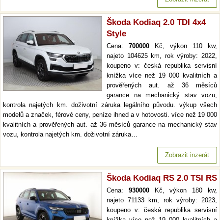
Škoda Kodiaq 2.0 TDI 4x4
Style
Cena:
700000
Kč, výkon 110 kw,
najeto 104625 km, rok výroby: 2022,
koupeno v: česká republika servisní
knížka více než 19 000 kvalitních a
prověřených aut. až 36 měsíců
garance na mechanický stav vozu,
kontrola najetých km. doživotní záruka legálního původu. výkup všech
modelů a značek, férové ceny, peníze ihned a v hotovosti. více než 19 000
kvalitních a prověřených aut. až 36 měsíců garance na mechanický stav
vozu, kontrola najetých km. doživotní záruka…
Zobrazit inzerát
Škoda Kodiaq RS 2.0 TSI RS
Cena:
930000
Kč, výkon 180 kw,
najeto 71133 km, rok výroby: 2023,
koupeno v: česká republika servisní
knížka více než 19 000 kvalitních a