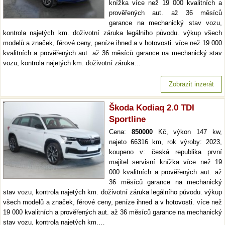
knížka více než 19 000 kvalitních a
prověřených aut. až 36 měsíců
garance na mechanický stav vozu,
kontrola najetých km. doživotní záruka legálního původu. výkup všech
modelů a značek, férové ceny, peníze ihned a v hotovosti. více než 19 000
kvalitních a prověřených aut. až 36 měsíců garance na mechanický stav
vozu, kontrola najetých km. doživotní záruka…
Zobrazit inzerát
Škoda Kodiaq 2.0 TDI
Sportline
Cena:
850000
Kč, výkon 147 kw,
najeto 66316 km, rok výroby: 2023,
koupeno v: česká republika první
majitel servisní knížka více než 19
000 kvalitních a prověřených aut. až
36 měsíců garance na mechanický
stav vozu, kontrola najetých km. doživotní záruka legálního původu. výkup
všech modelů a značek, férové ceny, peníze ihned a v hotovosti. více než
19 000 kvalitních a prověřených aut. až 36 měsíců garance na mechanický
stav vozu, kontrola najetých km.…