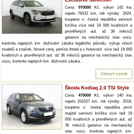
Cena:
970000
Kč, výkon 142 kw,
najeto 76532 km, rok výroby: 2024,
koupeno v: česká republika servisní
knížka více než 19 000 kvalitních a
prověřených aut. až 36 měsíců
garance na mechanický stav vozu,
kontrola najetých km. doživotní záruka legálního původu. výkup všech
modelů a značek, férové ceny, peníze ihned a v hotovosti. více než 19 000
kvalitních a prověřených aut. až 36 měsíců garance na mechanický stav
vozu, kontrola najetých km. doživotní záruka…
Zobrazit inzerát
Škoda Kodiaq 2.0 TSI Style
Cena:
470000
Kč, výkon 140 kw,
najeto 201027 km, rok výroby: 2019,
koupeno v: česká republika první
majitel servisní knížka více než 19
000 kvalitních a prověřených aut. až
36 měsíců garance na mechanický
stav vozu, kontrola najetých km.