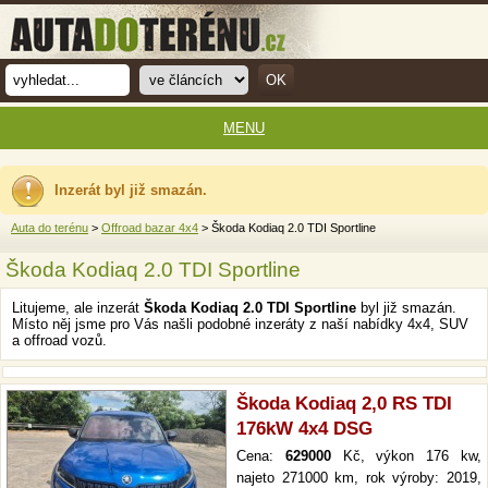
MENU
Inzerát byl již smazán.
Auta do terénu
>
Offroad bazar 4x4
> Škoda Kodiaq 2.0 TDI Sportline
Škoda Kodiaq 2.0 TDI Sportline
Litujeme, ale inzerát
Škoda Kodiaq 2.0 TDI Sportline
byl již smazán.
Místo něj jsme pro Vás našli podobné inzeráty z naší nabídky 4x4, SUV
a offroad vozů.
Škoda Kodiaq 2,0 RS TDI
176kW 4x4 DSG
Cena:
629000
Kč, výkon 176 kw,
najeto 271000 km, rok výroby: 2019,