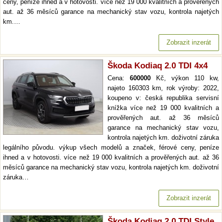
ceny, peníze ihned a v hotovosti. více než 19 000 kvalitních a prověřených
aut. až 36 měsíců garance na mechanický stav vozu, kontrola najetých
km.…
Zobrazit inzerát
Škoda Kodiaq 2.0 TDI 4x4
Cena:
600000
Kč, výkon 110 kw,
najeto 160303 km, rok výroby: 2022,
koupeno v: česká republika servisní
knížka více než 19 000 kvalitních a
prověřených aut. až 36 měsíců
garance na mechanický stav vozu,
kontrola najetých km. doživotní záruka
legálního původu. výkup všech modelů a značek, férové ceny, peníze
ihned a v hotovosti. více než 19 000 kvalitních a prověřených aut. až 36
měsíců garance na mechanický stav vozu, kontrola najetých km. doživotní
záruka…
Zobrazit inzerát
Škoda Kodiaq 2.0 TDI Style