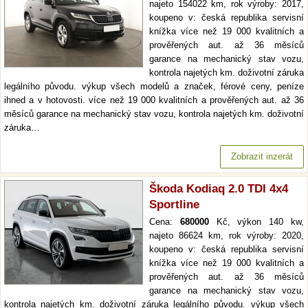
najeto 154022 km, rok výroby: 2017,
koupeno v: česká republika servisní
knížka více než 19 000 kvalitních a
prověřených aut. až 36 měsíců
garance na mechanický stav vozu,
kontrola najetých km. doživotní záruka
legálního původu. výkup všech modelů a značek, férové ceny, peníze
ihned a v hotovosti. více než 19 000 kvalitních a prověřených aut. až 36
měsíců garance na mechanický stav vozu, kontrola najetých km. doživotní
záruka…
Zobrazit inzerát
Škoda Kodiaq 2.0 TDI 4x4
Sportline
Cena:
680000
Kč, výkon 140 kw,
najeto 86624 km, rok výroby: 2020,
koupeno v: česká republika servisní
knížka více než 19 000 kvalitních a
prověřených aut. až 36 měsíců
garance na mechanický stav vozu,
kontrola najetých km. doživotní záruka legálního původu. výkup všech