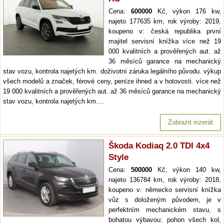
Cena:
600000
Kč, výkon 176 kw,
najeto 177635 km, rok výroby: 2019,
koupeno v: česká republika první
majitel servisní knížka více než 19
000 kvalitních a prověřených aut. až
36 měsíců garance na mechanický
stav vozu, kontrola najetých km. doživotní záruka legálního původu. výkup
všech modelů a značek, férové ceny, peníze ihned a v hotovosti. více než
19 000 kvalitních a prověřených aut. až 36 měsíců garance na mechanický
stav vozu, kontrola najetých km.…
Zobrazit inzerát
Škoda Kodiaq 2.0 TDI 4x4
Style
Cena:
500000
Kč, výkon 140 kw,
najeto 136784 km, rok výroby: 2018,
koupeno v: německo servisní knížka
vůz s doloženým původem, je v
perfektním mechanickém stavu, s
bohatou výbavou: pohon všech kol,