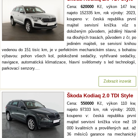
Cena:
620000
Kč, výkon 147 kw,
najeto 152335 km, rok výroby: 2023,
koupeno v: česká republika první
majitel servisní knížka vůz s
doloženým původem, ježděný hlavně
na dlouhých trasách, původem z čr, po
jediném majiteli, se servisní knihou
vedenou do 151 tisíc km, je v perfektním mechanickém stavu, s bohatou
výbavou: pohon všech kol, polokožené sedačky, vyhřívané sedačky,
navigace, automatická klimatizace, hlavní světlomety s led technologií,
parkovací senzory.…
Zobrazit inzerát
Škoda Kodiaq 2.0 TDI Style
Cena:
550000
Kč, výkon 110 kw,
najeto 97333 km, rok výroby: 2020,
koupeno v: česká republika první
majitel servisní knížka více než 19
000 kvalitních a prověřených aut. až
36 měsíců garance na mechanický