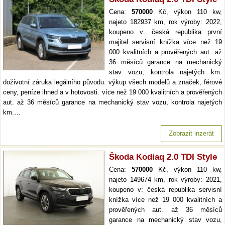
Cena:
570000
Kč, výkon 110 kw,
najeto 182937 km, rok výroby: 2022,
koupeno v: česká republika první
majitel servisní knížka více než 19
000 kvalitních a prověřených aut. až
36 měsíců garance na mechanický
stav vozu, kontrola najetých km.
doživotní záruka legálního původu. výkup všech modelů a značek, férové
ceny, peníze ihned a v hotovosti. více než 19 000 kvalitních a prověřených
aut. až 36 měsíců garance na mechanický stav vozu, kontrola najetých
km.…
Zobrazit inzerát
Škoda Kodiaq 2.0 TDI Style
Cena:
570000
Kč, výkon 110 kw,
najeto 149674 km, rok výroby: 2021,
koupeno v: česká republika servisní
knížka více než 19 000 kvalitních a
prověřených aut. až 36 měsíců
garance na mechanický stav vozu,