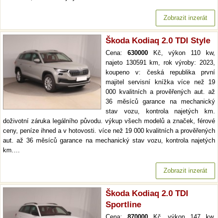
Zobrazit inzerát
Škoda Kodiaq 2.0 TDI Style
Cena:
630000
Kč, výkon 110 kw,
najeto 130591 km, rok výroby: 2023,
koupeno v: česká republika první
majitel servisní knížka více než 19
000 kvalitních a prověřených aut. až
36 měsíců garance na mechanický
stav vozu, kontrola najetých km.
doživotní záruka legálního původu. výkup všech modelů a značek, férové
ceny, peníze ihned a v hotovosti. více než 19 000 kvalitních a prověřených
aut. až 36 měsíců garance na mechanický stav vozu, kontrola najetých
km.…
Zobrazit inzerát
Škoda Kodiaq 2.0 TDI
Sportline
Cena:
870000
Kč, výkon 147 kw,