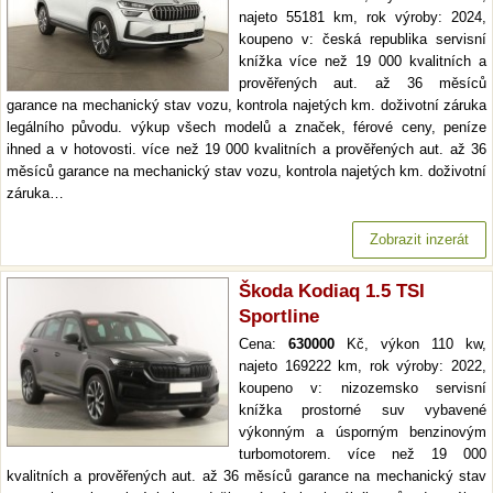
najeto 55181 km, rok výroby: 2024,
koupeno v: česká republika servisní
knížka více než 19 000 kvalitních a
prověřených aut. až 36 měsíců
garance na mechanický stav vozu, kontrola najetých km. doživotní záruka
legálního původu. výkup všech modelů a značek, férové ceny, peníze
ihned a v hotovosti. více než 19 000 kvalitních a prověřených aut. až 36
měsíců garance na mechanický stav vozu, kontrola najetých km. doživotní
záruka…
Zobrazit inzerát
Škoda Kodiaq 1.5 TSI
Sportline
Cena:
630000
Kč, výkon 110 kw,
najeto 169222 km, rok výroby: 2022,
koupeno v: nizozemsko servisní
knížka prostorné suv vybavené
výkonným a úsporným benzinovým
turbomotorem. více než 19 000
kvalitních a prověřených aut. až 36 měsíců garance na mechanický stav