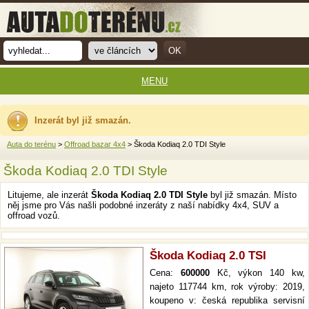
MENU
Inzerát byl již smazán.
Auta do terénu
>
Offroad bazar 4x4
> Škoda Kodiaq 2.0 TDI Style
Škoda Kodiaq 2.0 TDI Style
Litujeme, ale inzerát
Škoda Kodiaq 2.0 TDI Style
byl již smazán. Místo
něj jsme pro Vás našli podobné inzeráty z naší nabídky 4x4, SUV a
offroad vozů.
Škoda Kodiaq 2.0 TSI
Cena:
600000
Kč, výkon 140 kw,
najeto 117744 km, rok výroby: 2019,
koupeno v: česká republika servisní