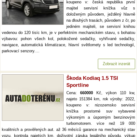
koupeno v: česká republika první
majitel servisní knížka vůz s
doloženým původem, ježděný hlavně
na dlouhých trasách, původem z čr, po
jediném majiteli, se servisní knihou
vedenou do 120 tisíc km, je v perfektním mechanickém stavu, s bohatou
výbavou: pohon všech kol, polokožené sedačky, vyhřívané sedačky,
navigace, automatická klimatizace, hlavní světlomety s led technologií,
parkovací senzory.…
Zobrazit inzerát
Škoda Kodiaq 1.5 TSI
Sportline
Cena:
660000
Kč, výkon 110 kw,
najeto 151384 km, rok výroby: 2022,
koupeno v: nizozemsko servisní
knížka prostorné suv vybavené
výkonným a úsporným benzinovým
turbomotorem. více než 19 000
kvalitních a prověřených aut. až 36 měsíců garance na mechanický stav
vozu, kontrola najetých km. doživotní záruka legálního původu. výkup