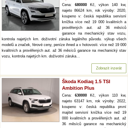
Cena:
680000
Kč, výkon 140 kw,
najeto 86624 km, rok výroby: 2020,
koupeno v: česká republika servisní
knížka více než 19 000 kvalitních a
prověřených aut. až 36 měsíců
garance na mechanický stav vozu,
kontrola najetých km. doživotní záruka legálního původu. výkup všech
modelů a značek, férové ceny, peníze ihned a v hotovosti. více než 19 000
kvalitních a prověřených aut. až 36 měsíců garance na mechanický stav
vozu, kontrola najetých km. doživotní záruka…
Zobrazit inzerát
Škoda Kodiaq 1.5 TSI
Ambition Plus
Cena:
630000
Kč, výkon 110 kw,
najeto 63147 km, rok výroby: 2022,
koupeno v: česká republika první
majitel servisní knížka více než 19
000 kvalitních a prověřených aut. až
36 měsíců garance na mechanický