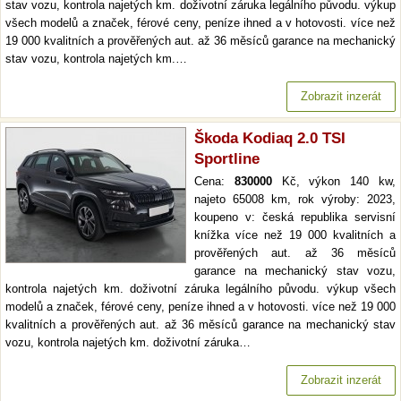
stav vozu, kontrola najetých km. doživotní záruka legálního původu. výkup
všech modelů a značek, férové ceny, peníze ihned a v hotovosti. více než
19 000 kvalitních a prověřených aut. až 36 měsíců garance na mechanický
stav vozu, kontrola najetých km.…
Zobrazit inzerát
Škoda Kodiaq 2.0 TSI
Sportline
Cena:
830000
Kč, výkon 140 kw,
najeto 65008 km, rok výroby: 2023,
koupeno v: česká republika servisní
knížka více než 19 000 kvalitních a
prověřených aut. až 36 měsíců
garance na mechanický stav vozu,
kontrola najetých km. doživotní záruka legálního původu. výkup všech
modelů a značek, férové ceny, peníze ihned a v hotovosti. více než 19 000
kvalitních a prověřených aut. až 36 měsíců garance na mechanický stav
vozu, kontrola najetých km. doživotní záruka…
Zobrazit inzerát