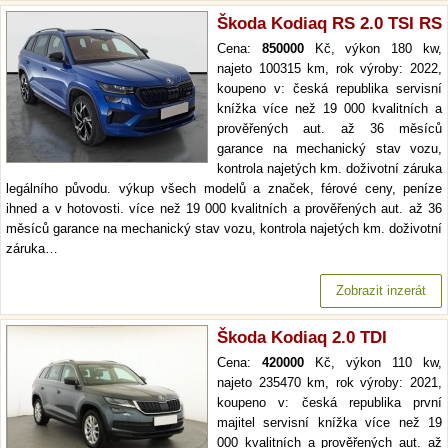
Škoda Kodiaq RS 2.0 TSI RS
Cena:
850000
Kč, výkon 180 kw,
najeto 100315 km, rok výroby: 2022,
koupeno v: česká republika servisní
knížka více než 19 000 kvalitních a
prověřených aut. až 36 měsíců
garance na mechanický stav vozu,
kontrola najetých km. doživotní záruka
legálního původu. výkup všech modelů a značek, férové ceny, peníze
ihned a v hotovosti. více než 19 000 kvalitních a prověřených aut. až 36
měsíců garance na mechanický stav vozu, kontrola najetých km. doživotní
záruka…
Zobrazit inzerát
Škoda Kodiaq 2.0 TDI
Cena:
420000
Kč, výkon 110 kw,
najeto 235470 km, rok výroby: 2021,
koupeno v: česká republika první
majitel servisní knížka více než 19
000 kvalitních a prověřených aut. až