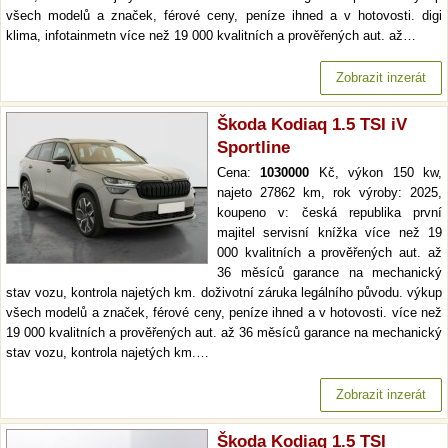
všech modelů a značek, férové ceny, peníze ihned a v hotovosti. digi
klima, infotainmetn více než 19 000 kvalitních a prověřených aut. až…
Zobrazit inzerát
Škoda Kodiaq 1.5 TSI iV
Sportline
Cena:
1030000
Kč, výkon 150 kw,
najeto 27862 km, rok výroby: 2025,
koupeno v: česká republika první
majitel servisní knížka více než 19
000 kvalitních a prověřených aut. až
36 měsíců garance na mechanický
stav vozu, kontrola najetých km. doživotní záruka legálního původu. výkup
všech modelů a značek, férové ceny, peníze ihned a v hotovosti. více než
19 000 kvalitních a prověřených aut. až 36 měsíců garance na mechanický
stav vozu, kontrola najetých km.…
Zobrazit inzerát
Škoda Kodiaq 1.5 TSI