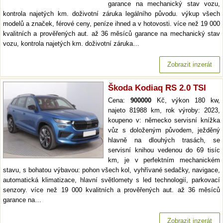
garance na mechanický stav vozu,
kontrola najetých km. doživotní záruka legálního původu. výkup všech
modelů a značek, férové ceny, peníze ihned a v hotovosti. více než 19 000
kvalitních a prověřených aut. až 36 měsíců garance na mechanický stav
vozu, kontrola najetých km. doživotní záruka…
Zobrazit inzerát
Škoda Kodiaq RS 2.0 TSI
Cena:
900000
Kč, výkon 180 kw,
najeto 81988 km, rok výroby: 2023,
koupeno v: německo servisní knížka
vůz s doloženým původem, ježděný
hlavně na dlouhých trasách, se
servisní knihou vedenou do 69 tisíc
km, je v perfektním mechanickém
stavu, s bohatou výbavou: pohon všech kol, vyhřívané sedačky, navigace,
automatická klimatizace, hlavní světlomety s led technologií, parkovací
senzory. více než 19 000 kvalitních a prověřených aut. až 36 měsíců
garance na…
Zobrazit inzerát