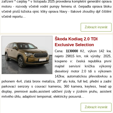
zařízení * carplay * v listopadu 2025 provedena kompletní generální oprava
motoru - rozvody včetně vodní pumpy řemenu ol. čerpadla oprava bloku
včetně pístů ložiska ojnic kliky oprava hlavy - tlakové zkoušky dpf čištění
včetně reportu…
Zobrazit inzerát
Škoda Kodiaq 2.0 TDI
Exclusive Selection
Cena:
1130000
Kč, výkon 142 kw,
najeto 29815 km, rok výroby: 2025,
koupeno v: česká republika první
majitel servisní knížka výkonný
dieselový motor 2.0 tdi s výkonem
142kw, automatickou převodovkou a
pohonem 4x4, zlatá bronx metalíza, 20" alu kola, full led, přední a zadní
parkovací senzory s couvací kamerou, 360 kamera, keyless, head up
display, premiové audio,asistent udržení jízdy v jízdním pruhu, asistent
mrtvého úhlu, adaptivní tempomat, elektricky posuvná…
Zobrazit inzerát