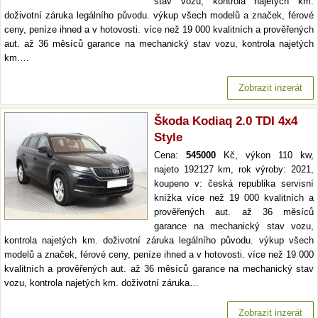
stav vozu, kontrola najetých km.
doživotní záruka legálního původu. výkup všech modelů a značek, férové
ceny, peníze ihned a v hotovosti. více než 19 000 kvalitních a prověřených
aut. až 36 měsíců garance na mechanický stav vozu, kontrola najetých
km.…
Zobrazit inzerát
Škoda Kodiaq 2.0 TDI 4x4
Style
Cena:
545000
Kč, výkon 110 kw,
najeto 192127 km, rok výroby: 2021,
koupeno v: česká republika servisní
knížka více než 19 000 kvalitních a
prověřených aut. až 36 měsíců
garance na mechanický stav vozu,
kontrola najetých km. doživotní záruka legálního původu. výkup všech
modelů a značek, férové ceny, peníze ihned a v hotovosti. více než 19 000
kvalitních a prověřených aut. až 36 měsíců garance na mechanický stav
vozu, kontrola najetých km. doživotní záruka…
Zobrazit inzerát