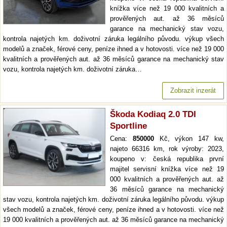
knížka více než 19 000 kvalitních a
prověřených aut. až 36 měsíců
garance na mechanický stav vozu,
kontrola najetých km. doživotní záruka legálního původu. výkup všech
modelů a značek, férové ceny, peníze ihned a v hotovosti. více než 19 000
kvalitních a prověřených aut. až 36 měsíců garance na mechanický stav
vozu, kontrola najetých km. doživotní záruka…
Zobrazit inzerát
Škoda Kodiaq 2.0 TDI
Sportline
Cena:
850000
Kč, výkon 147 kw,
najeto 66316 km, rok výroby: 2023,
koupeno v: česká republika první
majitel servisní knížka více než 19
000 kvalitních a prověřených aut. až
36 měsíců garance na mechanický
stav vozu, kontrola najetých km. doživotní záruka legálního původu. výkup
všech modelů a značek, férové ceny, peníze ihned a v hotovosti. více než
19 000 kvalitních a prověřených aut. až 36 měsíců garance na mechanický