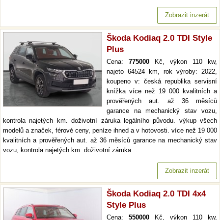
Zobrazit inzerát
Škoda Kodiaq 2.0 TDI Style
Plus
Cena:
775000
Kč, výkon 110 kw,
najeto 64524 km, rok výroby: 2022,
koupeno v: česká republika servisní
knížka více než 19 000 kvalitních a
prověřených aut. až 36 měsíců
garance na mechanický stav vozu,
kontrola najetých km. doživotní záruka legálního původu. výkup všech
modelů a značek, férové ceny, peníze ihned a v hotovosti. více než 19 000
kvalitních a prověřených aut. až 36 měsíců garance na mechanický stav
vozu, kontrola najetých km. doživotní záruka…
Zobrazit inzerát
Škoda Kodiaq 2.0 TDI 4x4
Style Plus
Cena:
550000
Kč, výkon 110 kw,