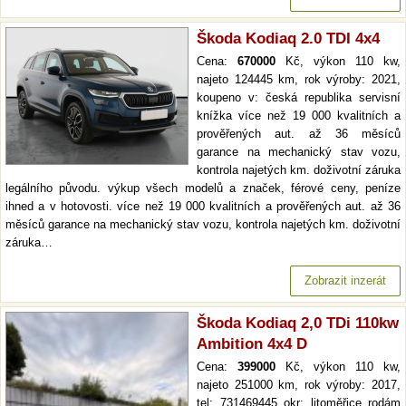
Škoda Kodiaq 2.0 TDI 4x4
Cena:
670000
Kč, výkon 110 kw,
najeto 124445 km, rok výroby: 2021,
koupeno v: česká republika servisní
knížka více než 19 000 kvalitních a
prověřených aut. až 36 měsíců
garance na mechanický stav vozu,
kontrola najetých km. doživotní záruka
legálního původu. výkup všech modelů a značek, férové ceny, peníze
ihned a v hotovosti. více než 19 000 kvalitních a prověřených aut. až 36
měsíců garance na mechanický stav vozu, kontrola najetých km. doživotní
záruka…
Zobrazit inzerát
Škoda Kodiaq 2,0 TDi 110kw
Ambition 4x4 D
Cena:
399000
Kč, výkon 110 kw,
najeto 251000 km, rok výroby: 2017,
tel: 731469445 okr: litoměřice rodám