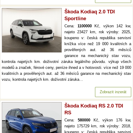
Škoda Kodiaq 2.0 TDI
Sportline
Cena:
1100000
Kč, výkon 142 kw,
najeto 23427 km, rok výroby: 2025,
koupeno v: česká republika servisní
knížka více než 19 000 kvalitních a
prověřených aut. až 36 měsíců
garance na mechanický stav vozu,
kontrola najetých km. doživotní záruka legálního původu. výkup všech
modelů a značek, férové ceny, peníze ihned a v hotovosti. více než 19 000
kvalitních a prověřených aut. až 36 měsíců garance na mechanický stav
vozu, kontrola najetých km. doživotní záruka…
Zobrazit inzerát
Škoda Kodiaq RS 2.0 TDI
RS
Cena:
580000
Kč, výkon 176 kw,
najeto 175729 km, rok výroby: 2018,
koupeno v: česká republika servisní