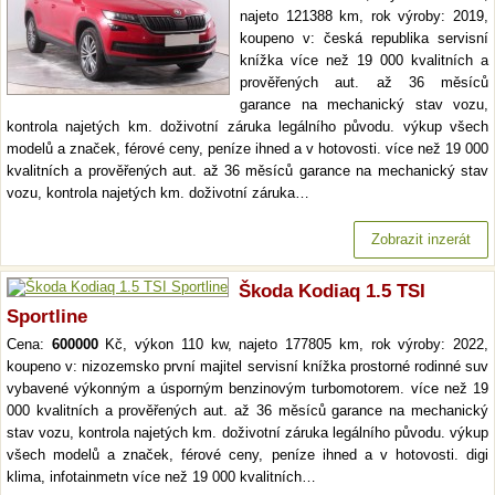
najeto 121388 km, rok výroby: 2019,
koupeno v: česká republika servisní
knížka více než 19 000 kvalitních a
prověřených aut. až 36 měsíců
garance na mechanický stav vozu,
kontrola najetých km. doživotní záruka legálního původu. výkup všech
modelů a značek, férové ceny, peníze ihned a v hotovosti. více než 19 000
kvalitních a prověřených aut. až 36 měsíců garance na mechanický stav
vozu, kontrola najetých km. doživotní záruka…
Zobrazit inzerát
Škoda Kodiaq 1.5 TSI
Sportline
Cena:
600000
Kč, výkon 110 kw, najeto 177805 km, rok výroby: 2022,
koupeno v: nizozemsko první majitel servisní knížka prostorné rodinné suv
vybavené výkonným a úsporným benzinovým turbomotorem. více než 19
000 kvalitních a prověřených aut. až 36 měsíců garance na mechanický
stav vozu, kontrola najetých km. doživotní záruka legálního původu. výkup
všech modelů a značek, férové ceny, peníze ihned a v hotovosti. digi
klima, infotainmetn více než 19 000 kvalitních…