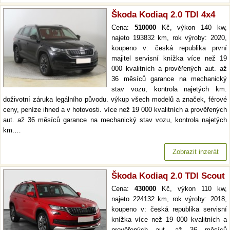
Škoda Kodiaq 2.0 TDI 4x4
Cena:
510000
Kč, výkon 140 kw,
najeto 193832 km, rok výroby: 2020,
koupeno v: česká republika první
majitel servisní knížka více než 19
000 kvalitních a prověřených aut. až
36 měsíců garance na mechanický
stav vozu, kontrola najetých km.
doživotní záruka legálního původu. výkup všech modelů a značek, férové
ceny, peníze ihned a v hotovosti. více než 19 000 kvalitních a prověřených
aut. až 36 měsíců garance na mechanický stav vozu, kontrola najetých
km.…
Zobrazit inzerát
Škoda Kodiaq 2.0 TDI Scout
Cena:
430000
Kč, výkon 110 kw,
najeto 224132 km, rok výroby: 2018,
koupeno v: česká republika servisní
knížka více než 19 000 kvalitních a
prověřených aut. až 36 měsíců