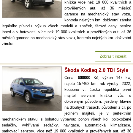
knížka více než 19 000 kvalitních a
prověřených aut. až 36 měsíců
garance na mechanický stav vozu,
kontrola najetých km. doživotní záruka
legálního původu. výkup všech modelů a značek, férové ceny, peníze
ihned a v hotovosti. více než 19 000 kvalitních a prověřených aut. až 36
měsíců garance na mechanický stav vozu, kontrola najetých km. doživotní
záruka…
Zobrazit inzerát
Škoda Kodiaq 2.0 TDI Style
Cena:
600000
Kč, výkon 147 kw,
najeto 157462 km, rok výroby: 2022,
koupeno v: česká republika první
majitel servisní knížka vůz s
doloženým původem, ježděný hlavně
na dlouhých trasách, původem z čr, po
jediném majiteli, je v perfektním
mechanickém stavu, s bohatou výbavou: pohon všech kol, polokožené
sedačky, vyhřívané sedačky, navigace, automatická klimatizace,
parkovací senzory. více než 19 000 kvalitních a prověřených aut. až 36