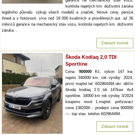
garance na mechanický stav vozu,
kontrola najetých km. doživotní záruka
legálního původu. výkup všech modelů a značek, férové ceny, peníze
ihned a v hotovosti. více než 19 000 kvalitních a prověřených aut. až 36
měsíců garance na mechanický stav vozu, kontrola najetých km. doživotní
záruka…
Zobrazit inzerát
Škoda Kodiaq 2,0 TDI
Sportline
Cena:
900000
Kč, výkon 147 kw,
najeto 340000 km, rok výroby: 2024,
první majitel tel: 602964494 okr: děčín
škoda kodiaq 2.0 tdi 147kwx 4x4
sportline. 34000 km rok výroby 3/2024
koupeno nové 1.majitel. pořizovací
cena 1382000 -. prodejní cena 900000
—. top stav. telefon 602964494.
Zobrazit inzerát