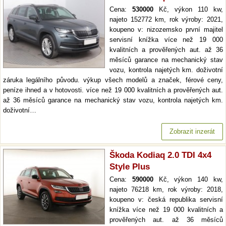
Cena:
530000
Kč, výkon 110 kw,
najeto 152772 km, rok výroby: 2021,
koupeno v: nizozemsko první majitel
servisní knížka více než 19 000
kvalitních a prověřených aut. až 36
měsíců garance na mechanický stav
vozu, kontrola najetých km. doživotní
záruka legálního původu. výkup všech modelů a značek, férové ceny,
peníze ihned a v hotovosti. více než 19 000 kvalitních a prověřených aut.
až 36 měsíců garance na mechanický stav vozu, kontrola najetých km.
doživotní…
Zobrazit inzerát
Škoda Kodiaq 2.0 TDI 4x4
Style Plus
Cena:
590000
Kč, výkon 140 kw,
najeto 76218 km, rok výroby: 2018,
koupeno v: česká republika servisní
knížka více než 19 000 kvalitních a
prověřených aut. až 36 měsíců