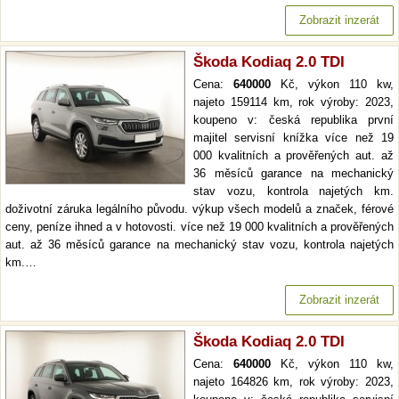
Zobrazit inzerát
Škoda Kodiaq 2.0 TDI
Cena:
640000
Kč, výkon 110 kw,
najeto 159114 km, rok výroby: 2023,
koupeno v: česká republika první
majitel servisní knížka více než 19
000 kvalitních a prověřených aut. až
36 měsíců garance na mechanický
stav vozu, kontrola najetých km.
doživotní záruka legálního původu. výkup všech modelů a značek, férové
ceny, peníze ihned a v hotovosti. více než 19 000 kvalitních a prověřených
aut. až 36 měsíců garance na mechanický stav vozu, kontrola najetých
km.…
Zobrazit inzerát
Škoda Kodiaq 2.0 TDI
Cena:
640000
Kč, výkon 110 kw,
najeto 164826 km, rok výroby: 2023,