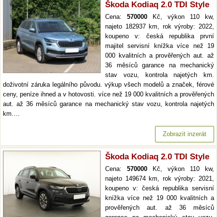
Škoda Kodiaq 2.0 TDI Style
Cena:
570000
Kč, výkon 110 kw,
najeto 182937 km, rok výroby: 2022,
koupeno v: česká republika první
majitel servisní knížka více než 19
000 kvalitních a prověřených aut. až
36 měsíců garance na mechanický
stav vozu, kontrola najetých km.
doživotní záruka legálního původu. výkup všech modelů a značek, férové
ceny, peníze ihned a v hotovosti. více než 19 000 kvalitních a prověřených
aut. až 36 měsíců garance na mechanický stav vozu, kontrola najetých
km.…
Zobrazit inzerát
Škoda Kodiaq 2.0 TDI Style
Cena:
570000
Kč, výkon 110 kw,
najeto 149674 km, rok výroby: 2021,
koupeno v: česká republika servisní
knížka více než 19 000 kvalitních a
prověřených aut. až 36 měsíců