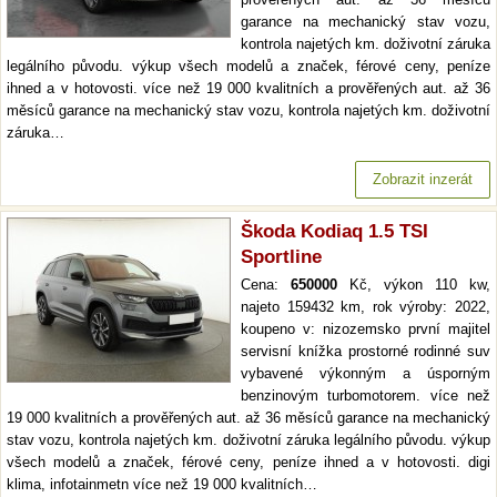
garance na mechanický stav vozu,
kontrola najetých km. doživotní záruka
legálního původu. výkup všech modelů a značek, férové ceny, peníze
ihned a v hotovosti. více než 19 000 kvalitních a prověřených aut. až 36
měsíců garance na mechanický stav vozu, kontrola najetých km. doživotní
záruka…
Zobrazit inzerát
Škoda Kodiaq 1.5 TSI
Sportline
Cena:
650000
Kč, výkon 110 kw,
najeto 159432 km, rok výroby: 2022,
koupeno v: nizozemsko první majitel
servisní knížka prostorné rodinné suv
vybavené výkonným a úsporným
benzinovým turbomotorem. více než
19 000 kvalitních a prověřených aut. až 36 měsíců garance na mechanický
stav vozu, kontrola najetých km. doživotní záruka legálního původu. výkup
všech modelů a značek, férové ceny, peníze ihned a v hotovosti. digi
klima, infotainmetn více než 19 000 kvalitních…