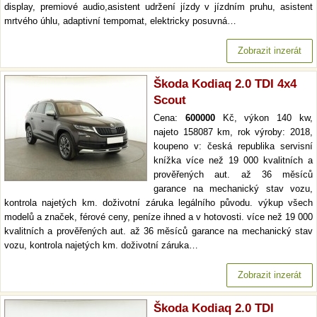
display, premiové audio,asistent udržení jízdy v jízdním pruhu, asistent
mrtvého úhlu, adaptivní tempomat, elektricky posuvná…
Zobrazit inzerát
Škoda Kodiaq 2.0 TDI 4x4
Scout
Cena:
600000
Kč, výkon 140 kw,
najeto 158087 km, rok výroby: 2018,
koupeno v: česká republika servisní
knížka více než 19 000 kvalitních a
prověřených aut. až 36 měsíců
garance na mechanický stav vozu,
kontrola najetých km. doživotní záruka legálního původu. výkup všech
modelů a značek, férové ceny, peníze ihned a v hotovosti. více než 19 000
kvalitních a prověřených aut. až 36 měsíců garance na mechanický stav
vozu, kontrola najetých km. doživotní záruka…
Zobrazit inzerát
Škoda Kodiaq 2.0 TDI