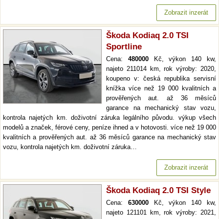
Zobrazit inzerát
Škoda Kodiaq 2.0 TSI
Sportline
Cena:
480000
Kč, výkon 140 kw,
najeto 211014 km, rok výroby: 2020,
koupeno v: česká republika servisní
knížka více než 19 000 kvalitních a
prověřených aut. až 36 měsíců
garance na mechanický stav vozu,
kontrola najetých km. doživotní záruka legálního původu. výkup všech
modelů a značek, férové ceny, peníze ihned a v hotovosti. více než 19 000
kvalitních a prověřených aut. až 36 měsíců garance na mechanický stav
vozu, kontrola najetých km. doživotní záruka…
Zobrazit inzerát
Škoda Kodiaq 2.0 TSI Style
Cena:
630000
Kč, výkon 140 kw,
najeto 121101 km, rok výroby: 2021,