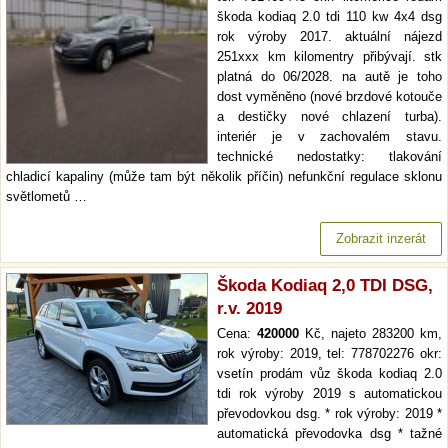
škoda kodiaq 2.0 tdi 110 kw 4x4 dsg
rok výroby 2017. aktuální nájezd
251xxx km kilomentry přibývají. stk
platná do 06/2028. na autě je toho
dost vyměněno (nové brzdové kotouče
a destičky nové chlazení turba).
interiér je v zachovalém stavu.
technické nedostatky: tlakování
chladicí kapaliny (může tam být několik příčin) nefunkční regulace sklonu
světlometů …
Zobrazit inzerát
Škoda Kodiaq 2,0 TDI DSG,
r.v. 2019
Cena:
420000
Kč, najeto 283200 km,
rok výroby: 2019, tel: 778702276 okr:
vsetín prodám vůz škoda kodiaq 2.0
tdi rok výroby 2019 s automatickou
převodovkou dsg. * rok výroby: 2019 *
automatická převodovka dsg * tažné