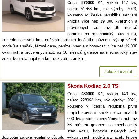
Cena:
870000
Kč, výkon 147 kw,
najeto 51768 km, rok výroby: 2023,
koupeno v: česká republika servisní
knížka více než 19 000 kvalitních a
prověřených aut. až 36 měsíců
garance na mechanický stav vozu,
kontrola najetých km. doživotní záruka legálního původu. výkup všech
modelů a značek, férové ceny, peníze ihned a v hotovosti. více než 19 000
kvalitních a prověřených aut. až 36 měsíců garance na mechanický stav
vozu, kontrola najetých km. doživotní záruka…
Zobrazit inzerát
Škoda Kodiaq 2.0 TSI
Cena:
480000
Kč, výkon 140 kw,
najeto 228098 km, rok výroby: 2021,
koupeno v: česká republika první
majitel servisní knížka více než 19
000 kvalitních a prověřených aut. až
36 měsíců garance na mechanický
stav vozu, kontrola najetých km.
doživotní záruka legálního původu. výkup všech modelů a značek, férové