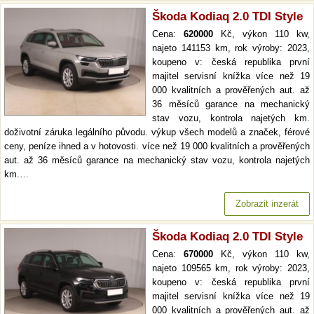
Škoda Kodiaq 2.0 TDI Style
Cena:
620000
Kč, výkon 110 kw,
najeto 141153 km, rok výroby: 2023,
koupeno v: česká republika první
majitel servisní knížka více než 19
000 kvalitních a prověřených aut. až
36 měsíců garance na mechanický
stav vozu, kontrola najetých km.
doživotní záruka legálního původu. výkup všech modelů a značek, férové
ceny, peníze ihned a v hotovosti. více než 19 000 kvalitních a prověřených
aut. až 36 měsíců garance na mechanický stav vozu, kontrola najetých
km.…
Zobrazit inzerát
Škoda Kodiaq 2.0 TDI Style
Cena:
670000
Kč, výkon 110 kw,
najeto 109565 km, rok výroby: 2023,
koupeno v: česká republika první
majitel servisní knížka více než 19
000 kvalitních a prověřených aut. až