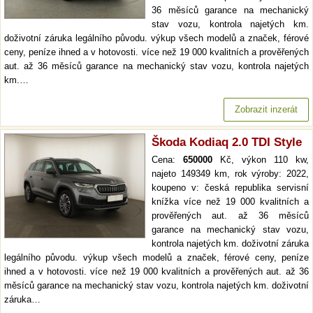
36 měsíců garance na mechanický
stav vozu, kontrola najetých km.
doživotní záruka legálního původu. výkup všech modelů a značek, férové
ceny, peníze ihned a v hotovosti. více než 19 000 kvalitních a prověřených
aut. až 36 měsíců garance na mechanický stav vozu, kontrola najetých
km.…
Zobrazit inzerát
Škoda Kodiaq 2.0 TDI Style
Cena:
650000
Kč, výkon 110 kw,
najeto 149349 km, rok výroby: 2022,
koupeno v: česká republika servisní
knížka více než 19 000 kvalitních a
prověřených aut. až 36 měsíců
garance na mechanický stav vozu,
kontrola najetých km. doživotní záruka
legálního původu. výkup všech modelů a značek, férové ceny, peníze
ihned a v hotovosti. více než 19 000 kvalitních a prověřených aut. až 36
měsíců garance na mechanický stav vozu, kontrola najetých km. doživotní
záruka…