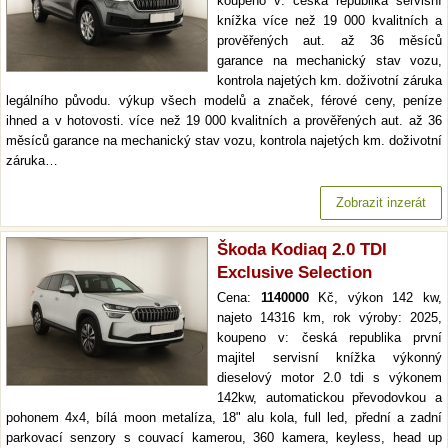
koupeno v: česká republika servisní
knížka více než 19 000 kvalitních a
prověřených aut. až 36 měsíců
garance na mechanický stav vozu,
kontrola najetých km. doživotní záruka
legálního původu. výkup všech modelů a značek, férové ceny, peníze
ihned a v hotovosti. více než 19 000 kvalitních a prověřených aut. až 36
měsíců garance na mechanický stav vozu, kontrola najetých km. doživotní
záruka…
Zobrazit inzerát
Škoda Kodiaq 2.0 TDI
Exclusive Selection
Cena:
1140000
Kč, výkon 142 kw,
najeto 14316 km, rok výroby: 2025,
koupeno v: česká republika první
majitel servisní knížka výkonný
dieselový motor 2.0 tdi s výkonem
142kw, automatickou převodovkou a
pohonem 4x4, bílá moon metalíza, 18" alu kola, full led, přední a zadní
parkovací senzory s couvací kamerou, 360 kamera, keyless, head up